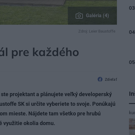
Galéria (4)
Zdroj: Leier Baustoffe
ÁLY
ál pre každého
Zdieľať
In
 ste projektant a plánujete veľký developerský
ustoffe SK si určite vyberiete to svoje. Ponúkajú
ku
dnom mieste. Nájdete tam všetko pre hrubú
é využitie okolia domu.