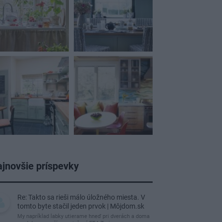
jnovšie príspevky
Re: Takto sa rieši málo úložného miesta. V
tomto byte stačil jeden prvok | Môjdom.sk
My napríklad labky utierame hneď pri dverách a doma