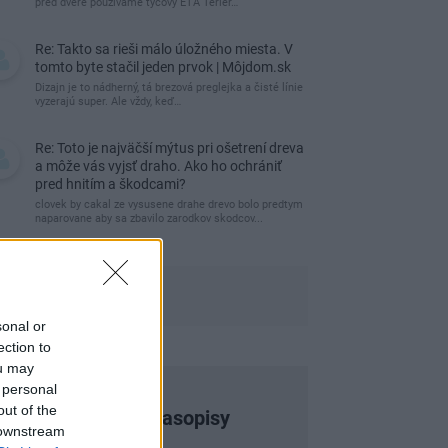
pred dvere používame tyčový ETA Terier…
Re: Takto sa rieši málo úložného miesta. V
tomto byte stačil jeden prvok | Môjdom.sk
Dizajn je to nádherný, tá brezová preglejka a čisté línie
vyzerajú super. Ale vždy, keď…
Re: Toto je najväčší mýtus pri ošetrení dreva
a môže vás vyjsť draho. Ako ho ochrániť
pred hnitím a škodcami?
clovek by cakal ze vysusene drahe drevo bolo predtym
naparovane aby sa zbavilo zarodkov skodcov...
sonal or
ection to
ou may
 personal
out of the
Najnovšie časopisy
 downstream