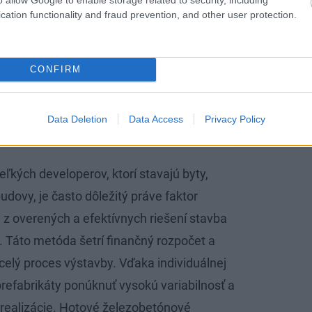
cation functionality and fraud prevention, and other user protection.
CONFIRM
Data Deletion
Data Access
Privacy Policy
veľkých developerov, ktorí stavajú byty,
dovy, je často dôležitý práve faktor
m z overených a efektívnych riešení stavba
. Táto metóda šetrí finančný rozpočet a
celý proces výstavby. Vďaka individuálnej
efabrikáty ponúknuť vysokú variabilnosť a
ealizácie. Hotové železobetónové