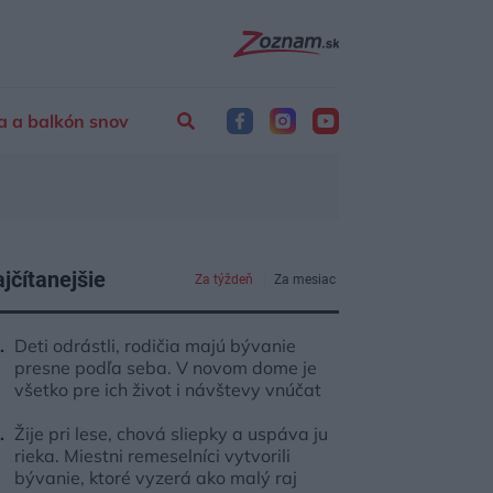
a a balkón snov
jčítanejšie
Za týždeň
Za mesiac
Deti odrástli, rodičia majú bývanie
presne podľa seba. V novom dome je
všetko pre ich život i návštevy vnúčat
Žije pri lese, chová sliepky a uspáva ju
rieka. Miestni remeselníci vytvorili
bývanie, ktoré vyzerá ako malý raj