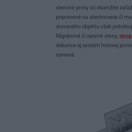
stenové prvky sú okamžite zaťa
pripravené na stierkovanie či m
stavaného objektu však potrebuje 
filigránové či oporné steny,
strop
dokonca aj systém hotovej pivni
ramená.