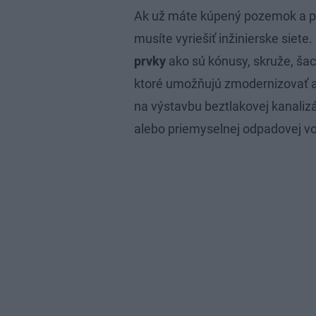
Ak už máte kúpený pozemok a pl
musíte vyriešiť inžinierske siete
prvky
ako sú kónusy, skruže, šac
ktoré umožňujú zmodernizovať a 
na výstavbu beztlakovej kanaliz
alebo priemyselnej odpadovej v