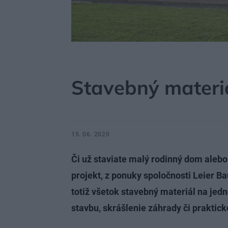
MÔJDOM
STAVBA A REKONŠTRUKCIA
MATERI
Stavebný materi
15. 06. 2020
Či už staviate malý rodinný dom alebo
projekt, z ponuky spoločnosti Leier Ba
totiž všetok stavebný materiál na je
stavbu, skrášlenie záhrady či praktick