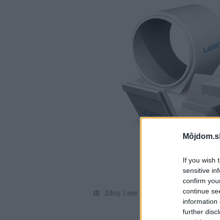
Môjdom.s
If you wish 
sensitive in
confirm you
continue se
IS
Zdroj: Leier Baustoffe
information 
further disc