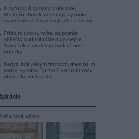
K bytu ladili aj škáry v obklade.
Majitelia zbúrali stereotyp, bývanie
vyzerá ako z filmov svojského režiséra
Pridajte túto surovinu do prania,
obliečky budú hladšie a pevnejšie.
Starý trik z hotelov poznali už naše
babičky
Kedysi boli veľkým trendom, dnes sa im
radšej vyhnite. Týchto 7 vecí robí vašu
obývačku zastaralou
špirácie
chyňa
,
textil
,
zelená