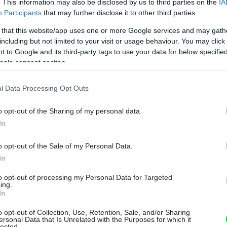
. This information may also be disclosed by us to third parties on the
IA
sietí sa môžete pustiť do výberu toho
Participants
that may further disclose it to other third parties.
avbu. Ak sa chystáte stavať rodinný dom,
 that this website/app uses one or more Google services and may gath
s výborným a osvedčeným riešením. Patrí
including but not limited to your visit or usage behaviour. You may click 
 to Google and its third-party tags to use your data for below specifi
ly a zaraďuje sa medzi najspoľahlivejšie
ogle consent section.
obú životnosť, vysokú pevnosť a stabilný
eplôt či vlhkosti. Okrem toho má nízky
l Data Processing Opt Outs
požiadavky požiarnej odolnosti.
o opt-out of the Sharing of my personal data.
 dôležitá nielen pri stavebnom materiáli,
In
ystému.
Komíny Leier
vykazujú dlhodobú
o opt-out of the Sale of my Personal Data.
ú záruku. Ich veľkou výhodou je možnosť
Môj dom Špeciál 02/2026
In
bičov pre všetky typy palív. Vďaka
to opt-out of processing my Personal Data for Targeted
žu zužitkovať podstatne väčšiu časť
ing.
In
o má za následok menšie množstvo, ale
o opt-out of Collection, Use, Retention, Sale, and/or Sharing
ré prúdia do komína.
ersonal Data that Is Unrelated with the Purposes for which it
lected.