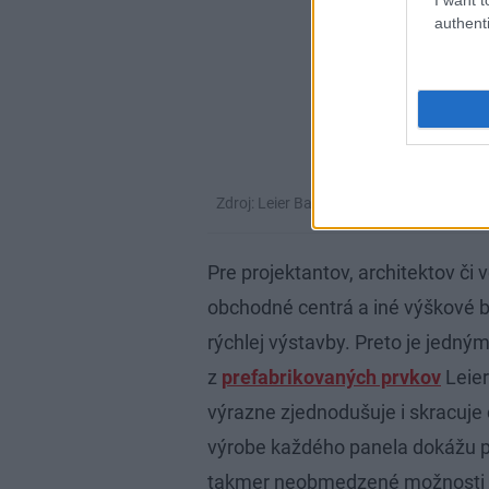
authenti
Zdroj: Leier Baustoffe
Pre projektantov, architektov či 
obchodné centrá a iné výškové bu
rýchlej výstavby. Preto je jedný
z
prefabrikovaných prvkov
Leier
výrazne zjednodušuje i skracuje 
výrobe každého panela dokážu pr
takmer neobmedzené možnosti r