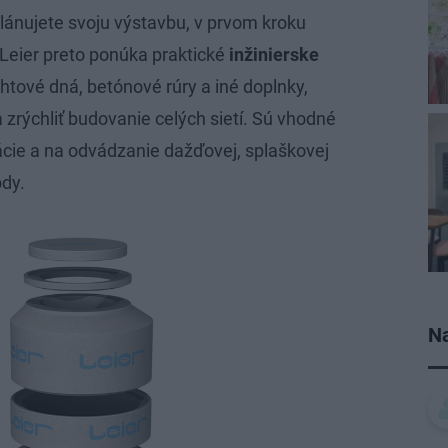
ánujete svoju výstavbu, v prvom kroku
. Leier preto ponúka praktické
inžinierske
htové dná, betónové rúry a iné doplnky,
zrýchliť budovanie celých sietí. Sú vhodné
ácie a na odvádzanie dažďovej, splaškovej
ody.
Na