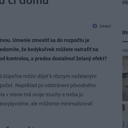
tu či domu
Zdieľať
In
zvou. Umenie zmestiť sa do rozpočtu je
vedomíte, že kedykoľvek môžete natrafiť na
ob
d kontrolou, a predsa dosiahnuť želaný efekt?
kcii kúpeľne môže dôjsť k rôznym neželaným
zpočet. Napríklad po odstránení pôvodného
ácia v stene má svoje muchy a treba ju
dy neovplyvníme, ale môžeme minimalizovať
}