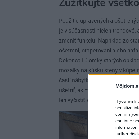
Zužitkujte všetk
Použitie upravených a ošetrenýc
je v súčasnosti nielen trendové, 
zmeniť funkciu. Napríklad zo sta
ošetrení, otapetovaní alebo naf
Dokonca i úlomky starých obklad
mozaiky na kúsku steny v kúpeľn
častí nábytku. Kovania zo starýc
Môjdom.s
ušetriť, ak majú historizujúci ná
len vyčistiť a upraviť.
If you wish 
sensitive in
confirm you
continue se
information 
further disc