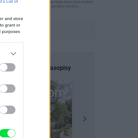
B’s List of
clovek by cakal ze vysusene drahe drevo bolo predtym
naparovane aby sa zbavilo zarodkov skodcov...
er and store
to grant or
ed purposes
Najnovšie časopisy