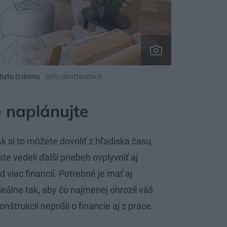
i bytu či domu
isifa/shutterstock
 naplánujte
k si to môžete dovoliť z hľadiska času,
te vedeli ďalší priebeh ovplyvniť aj
d viac financií. Potrebné je mať aj
eálne tak, aby čo najmenej ohrozil váš
nštrukcii neprišli o financie aj z práce.