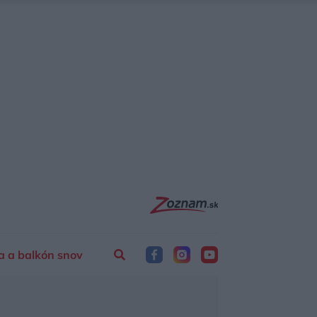
a a balkón snov