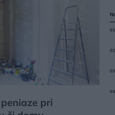
Na
ÁLY
 peniaze pri