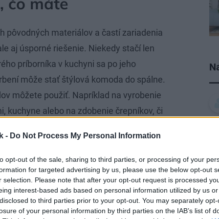
o, čo máte
h pôvodných materiálov a častí zariadenia
ale aj úsporné riešenie. Niekedy stačí len
rého príborníka v kuchyni sa po jeho
Na
arbení môže stať štýlová komoda do spálne.
ov môžete použiť. Napríklad na vyrobenie
i, kuchyne alebo na zdobenie črepníkov, či
h interiérových dverí sú tiež spôsobom ako
k -
Do Not Process My Personal Information
dych dodajú špeciálnu atmosféru. Stačí ich
to opt-out of the sale, sharing to third parties, or processing of your per
formation for targeted advertising by us, please use the below opt-out s
r selection. Please note that after your opt-out request is processed y
eing interest-based ads based on personal information utilized by us or
disclosed to third parties prior to your opt-out. You may separately opt-
losure of your personal information by third parties on the IAB’s list of