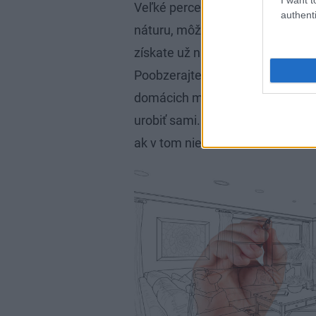
Veľké percento financií pri rekon
authenti
náturu, môžete veľa vecí riešiť
získate už návody na čokoľvek. S
Poobzerajte sa v okruhu svojich 
domácich majstrov na jednotlivé a
urobiť sami. Samozrejme, nepúšťa
ak v tom nie ste doma.