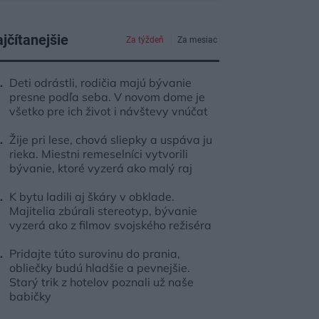
jčítanejšie
Za týždeň
Za mesiac
Deti odrástli, rodičia majú bývanie
presne podľa seba. V novom dome je
všetko pre ich život i návštevy vnúčat
Žije pri lese, chová sliepky a uspáva ju
rieka. Miestni remeselníci vytvorili
bývanie, ktoré vyzerá ako malý raj
K bytu ladili aj škáry v obklade.
Majitelia zbúrali stereotyp, bývanie
vyzerá ako z filmov svojského režiséra
Pridajte túto surovinu do prania,
obliečky budú hladšie a pevnejšie.
Starý trik z hotelov poznali už naše
babičky