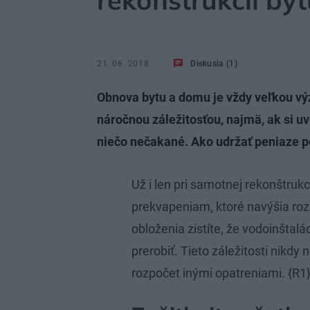
rekonštrukcii by
21. 06. 2018
Diskusia (1)
Obnova bytu a domu je vždy veľkou vý
náročnou záležitosťou, najmä, ak si u
niečo nečakané. Ako udržať peniaze po
Už i len pri samotnej rekonštru
prekvapeniam, ktoré navýšia ro
obloženia zistíte, že vodoinštal
prerobiť. Tieto záležitosti nik
rozpočet inými opatreniami. {R1