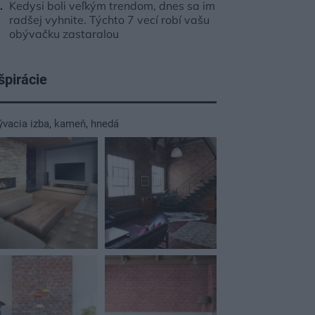
Kedysi boli veľkým trendom, dnes sa im
radšej vyhnite. Týchto 7 vecí robí vašu
obývačku zastaralou
špirácie
ývacia izba
,
kameň
,
hnedá