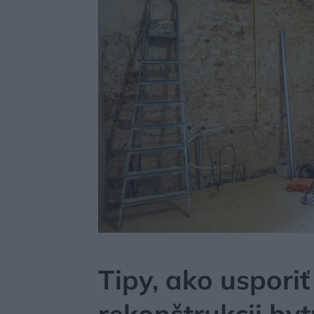
MÔJDOM
STAVBA A REKONŠTRUKCIA
MATERI
Tipy, ako usporiť