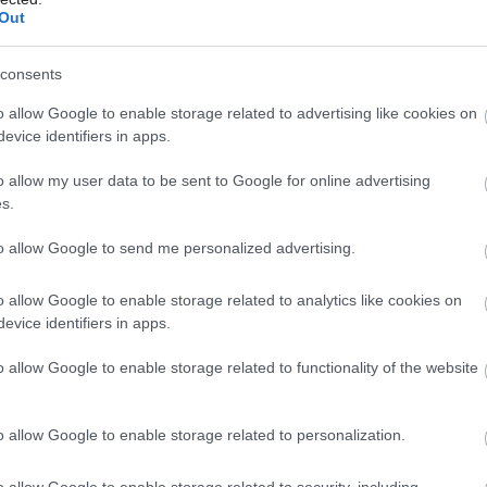
si neodkladajte kusy nábytku napadnuté
Out
ísť bez ľútosti preč.
consents
Môj dom Špeciál 02/2026
Môj dom
o allow Google to enable storage related to advertising like cookies on
ary
evice identifiers in apps.
o allow my user data to be sent to Google for online advertising
s.
om môžete dostať kúpiť kusy, ktoré sú
eba dokončiť, upraviť. Takéto skrinky a
to allow Google to send me personalized advertising.
môžete si ich dotvoriť podľa vlastnej
o allow Google to enable storage related to analytics like cookies on
evice identifiers in apps.
o allow Google to enable storage related to functionality of the website
mosti a zručnosti
o allow Google to enable storage related to personalization.
o allow Google to enable storage related to security, including