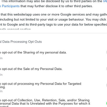
. This information may also be disclosed by us to third parties on the
IA
Participants
that may further disclose it to other third parties.
 that this website/app uses one or more Google services and may gath
including but not limited to your visit or usage behaviour. You may click 
 to Google and its third-party tags to use your data for below specifi
ogle consent section.
l Data Processing Opt Outs
o opt-out of the Sharing of my personal data.
In
o opt-out of the Sale of my Personal Data.
In
i bytu či domu
isifa/shutterstock
to opt-out of processing my Personal Data for Targeted
ing.
In
ladajte
o opt-out of Collection, Use, Retention, Sale, and/or Sharing
ersonal Data that Is Unrelated with the Purposes for which it
lected.