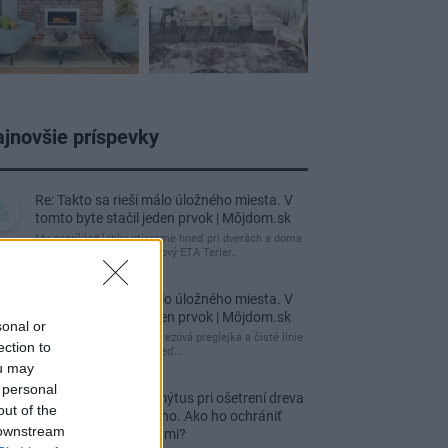
jnovšie príspevky
Re: Takto sa rieši málo úložného miesta. V
tomto byte stačil jeden prvok | Môjdom.sk
My napríklad labky utierame hneď pri dverách a doma
pred dvere používame tyčový ETA Terier…
Re: Takto sa rieši málo úložného miesta. V
tomto byte stačil jeden prvok | Môjdom.sk
sonal or
Dizajn je to nádherný, tá brezová preglejka a čisté línie
ection to
vyzerajú super. Ale vždy, keď…
ou may
 personal
Re: Toto je najväčší mýtus pri ošetrení dreva
out of the
a môže vás vyjsť draho. Ako ho ochrániť
 downstream
pred hnitím a škodcami?