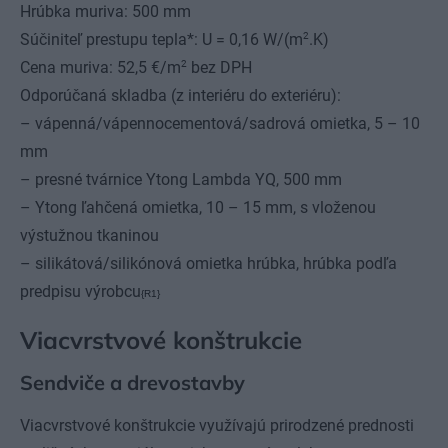
Hrúbka muriva: 500 mm
2
Súčiniteľ prestupu tepla*: U = 0,16 W/(m
.K)
2
Cena muriva: 52,5 €/m
bez DPH
Odporúčaná skladba (z interiéru do exteriéru):
– vápenná/vápennocementová/sadrová omietka, 5 – 10
mm
– presné tvárnice Ytong Lambda YQ, 500 mm
– Ytong ľahčená omietka, 10 – 15 mm, s vloženou
výstužnou tkaninou
– silikátová/silikónová omietka hrúbka, hrúbka podľa
predpisu výrobcu
{R1}
Viacvrstvové konštrukcie
Sendviče a drevostavby
Viacvrstvové konštrukcie využívajú prirodzené prednosti