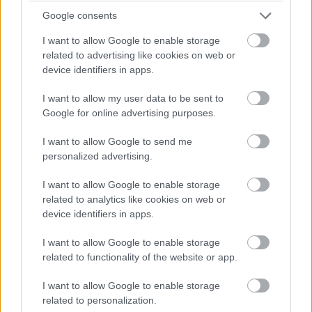
LeierPLAN 44 iSO+
Google consents
Murivo z presných tehál vyplnených sivým polystyrénom,
I want to allow Google to enable storage
related to advertising like cookies on web or
murované na tenkú škáru
device identifiers in apps.
Výrobca: Leier
I want to allow my user data to be sent to
Hrúbka muriva: 440 mm
Google for online advertising purposes.
2
Súčiniteľ prestupu tepla: U = 0,15 W/(m
.K)
(pri návrhovej vlhkosti muriva, bez vplyvu omietok)
I want to allow Google to send me
personalized advertising.
2
Cena muriva: 59,32 €/m
bez DPH
Odporúčaná skladba (z interiéru do exteriéru):
I want to allow Google to enable storage
– vápenná, sadrová, vápenno-sadrová
related to analytics like cookies on web or
device identifiers in apps.
alebo vápenno-cementová omietka, 15 mm
– murivo z tehál LeierPLAN 44 iSO+, 450 mm
I want to allow Google to enable storage
– ľahká jadrová omietka, 20 mm
related to functionality of the website or app.
– tenkovrstvová akrylátová, silikónová alebo silikátová
I want to allow Google to enable storage
omietka, 2-3 mm
related to personalization.