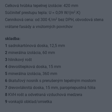
Celková hrúbka tepelnej izolácie: 420 mm
2
Súčiniteľ prestupu tepla: U = 0,09 W/(m
.K)
2
Cenníková cena: od 300 €/m
bez DPH, obvodová stena
vrátane fasády a vnútorných povrchov
skladba:
1
sadrokartónová doska, 12,5 mm
2
minerálna izolácia, 60 mm
3
hliníkový rošt
4
drevoštiepková doska, 15 mm
5
minerálna izolácia, 360 mm
6
škatuľový nosník s prerušeným tepelným mostom
7
drevovláknitá doska, 15 mm, paropriepustná fólia
8
KVH rošt a odvetraná vzduchová medzera
9
vonkajší obklad/omietka