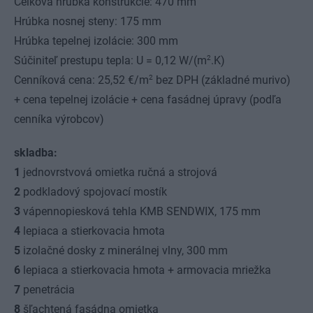
Celková hrúbka konštrukcie: 470 mm
Hrúbka nosnej steny: 175 mm
Hrúbka tepelnej izolácie: 300 mm
2
Súčiniteľ prestupu tepla: U = 0,12 W/(m
.K)
2
Cenníková cena: 25,52 €/m
bez DPH (základné murivo)
+ cena tepelnej izolácie + cena fasádnej úpravy (podľa
cenníka výrobcov)
skladba:
1
jednovrstvová omietka ručná a strojová
2
podkladový spojovací mostík
3
vápennopiesková tehla KMB SENDWIX, 175 mm
4
lepiaca a stierkovacia hmota
5
izolačné dosky z minerálnej vlny, 300 mm
6
lepiaca a stierkovacia hmota + armovacia mriežka
7
penetrácia
8
šľachtená fasádna omietka