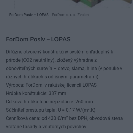
ForDom Pasív – LOPAS
ForDom s. r. o., Zvolen
ForDom Pasív – LOPAS
Difúzne otvorený konštrukčný systém ohľaduplný k
prírode (CO2 neutrálny), zložený výhradne z
obnoviteľných surovín – drevo, slama, hlina (v ponuke v
rôznych hrúbkach s odlišnými parametrami)
Výrobca: ForDom, v rakúskej licencii LOPAS
Hrúbka konštrukcie: 337 mm
Celková hrúbka tepelnej izolácie: 260 mm
2
Súčiniteľ prestupu tepla: U = 0,17 W/(m
.K)
2
Cenníková cena: od 430 €/m
bez DPH, obvodová stena
vrátane fasády a vnútorných povrchov