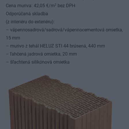
2
Cena muriva: 42,05 €/m
bez DPH
Odporúčaná skladba
(z interiéru do exteriéru):
– vápennosadrová/sadrová/vápennocementová omietka,
15 mm
– murivo z tehál HELUZ STI 44 brúsená, 440 mm
– ľahčená jadrová omietka, 20 mm
– šľachtená silikónová omietka