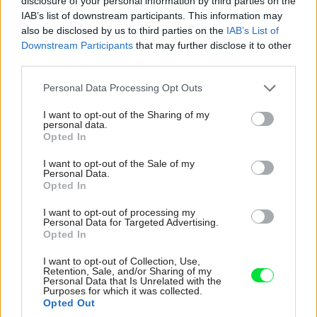
disclosure of your personal information by third parties on the
IAB’s list of downstream participants. This information may
also be disclosed by us to third parties on the
IAB’s List of
Downstream Participants
that may further disclose it to other
third parties.
Please note that this website/app uses one or more Google
Personal Data Processing Opt Outs
services and may gather and store information including but
not limited to your visit or usage behaviour. You may click to
I want to opt-out of the Sharing of my
personal data.
grant or deny consent to Google and its third-party tags to
Opted In
use your data for below specified purposes in below Google
consent section.
I want to opt-out of the Sale of my
Personal Data.
Opted In
I want to opt-out of processing my
Personal Data for Targeted Advertising.
Opted In
I want to opt-out of Collection, Use,
Retention, Sale, and/or Sharing of my
Personal Data that Is Unrelated with the
LEIER Baustoffe SK s.r.o.
Purposes for which it was collected.
Opted Out