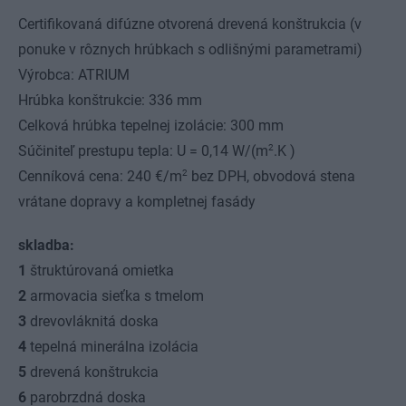
Certifikovaná difúzne otvorená drevená konštrukcia (v
ponuke v rôznych hrúbkach s odlišnými parametrami)
Výrobca: ATRIUM
Hrúbka konštrukcie: 336 mm
Celková hrúbka tepelnej izolácie: 300 mm
2
Súčiniteľ prestupu tepla: U = 0,14 W/(m
.K )
2
Cenníková cena: 240 €/m
bez DPH, obvodová stena
vrátane dopravy a kompletnej fasády
skladba:
1
štruktúrovaná omietka
2
armovacia sieťka s tmelom
3
drevovláknitá doska
4
tepelná minerálna izolácia
5
drevená konštrukcia
6
parobrzdná doska