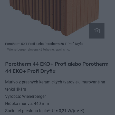
Porotherm 50 T Profi alebo Porotherm 50 T Profi Dryfix
Wienerberger slovenské tehelne, spol. s r.o.
Porotherm 44 EKO+ Profi alebo Porotherm
44 EKO+ Profi Dryfix
Murivo z presných keramických tvaroviek, murované na
tenkú škáru
Výrobca: Wienerberger
Hrúbka muriva: 440 mm
2
Súčiniteľ prestupu tepla*: U = 0,21 W/(m
.K)