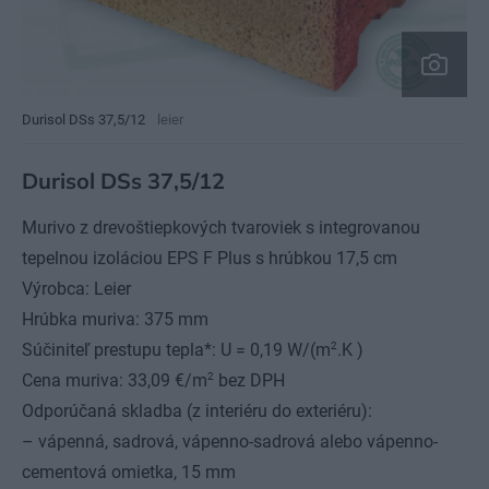
Durisol DSs 37,5/12
leier
Durisol DSs 37,5/12
Murivo z drevoštiepkových tvaroviek s integrovanou
tepelnou izoláciou EPS F Plus s hrúbkou 17,5 cm
Výrobca: Leier
Hrúbka muriva: 375 mm
2
Súčiniteľ prestupu tepla*: U = 0,19 W/(m
.K )
2
Cena muriva: 33,09 €/m
bez DPH
Odporúčaná skladba (z interiéru do exteriéru):
– vápenná, sadrová, vápenno-sadrová alebo vápenno-
cementová omietka, 15 mm