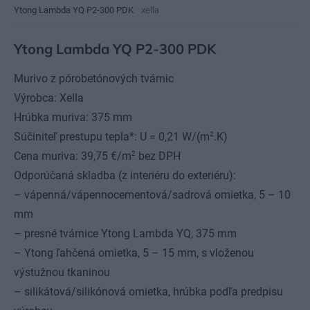
Ytong Lambda YQ P2-300 PDK
xella
Ytong Lambda YQ P2-300 PDK
Murivo z pórobetónových tvárnic
Výrobca: Xella
Hrúbka muriva: 375 mm
2
Súčiniteľ prestupu tepla*: U = 0,21 W/(m
.K)
2
Cena muriva: 39,75 €/m
bez DPH
Odporúčaná skladba (z interiéru do exteriéru):
– vápenná/vápennocementová/sadrová omietka, 5 – 10
mm
– presné tvárnice Ytong Lambda YQ, 375 mm
– Ytong ľahčená omietka, 5 – 15 mm, s vloženou
výstužnou tkaninou
– silikátová/silikónová omietka, hrúbka podľa predpisu