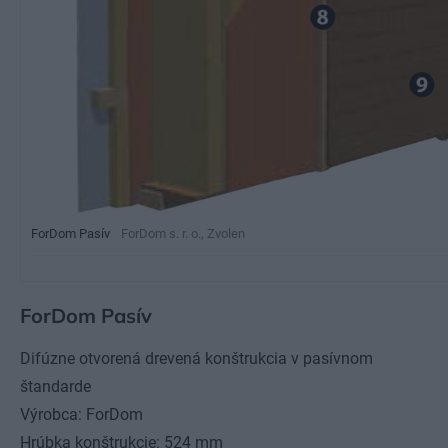
ForDom Pasív
ForDom s. r. o., Zvolen
ForDom Pasív
Difúzne otvorená drevená konštrukcia v pasívnom
štandarde
Výrobca: ForDom
Hrúbka konštrukcie: 524 mm