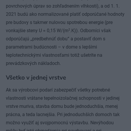
povrchových úprav so zohľadnením vlhkosti), a od 1. 1.
2021 budú ako normalizované platiť odporúčané hodnoty
pre budovy s takmer nulovou spotrebou energie (pre
2
vonkajšie steny U = 0,15 W/(m
.K)). Odborníci však
odporúčajú „predbehnúť dobu“ a postaviť dom s
parametrami budúcnosti – v dome s lepšími
teplotechnickými vlastnosťami totiž ušetríte na
prevádzkových nákladoch.
Všetko v jednej vrstve
Ak sa výrobcovi podarí zabezpečiť všetky potrebné
vlastnosti vrátane tepelnoizolačnej schopnosti v jedinej
vrstve muriva, stavba domu bude jednoduchšia, menej
prácna, a teda lacnejšia. Pri jednoduchších domoch tak
možno využiť aj svojpomocnú výstavbu. Nevýhodou
môžu byť isté obmedzenia pri navrhovaní a pri