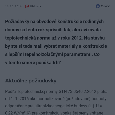
16. 06. 2016
Diskusia
Zdieľať
Požiadavky na obvodové konštrukcie rodinných
domov sa tento rok sprísnili tak, ako avizovala
teplotechnická norma už v roku 2012. Na stavbu
by ste si teda mali vybrať materiály a konštrukcie
s lepšími tepelnoizolačnými parametrami. Čo
v tomto smere ponúka trh?
Aktuálne požiadavky
Podľa Teplotechnickej normy STN 73 0540-2:2012 platia
od 1. 1. 2016 ako normalizované (požadované) hodnoty
odporúčané pre ultranízkoenergetické budovy (t. j. U =
2
0,22 W/(m
.K) pre konštrukciu vonkajšej steny vrátane