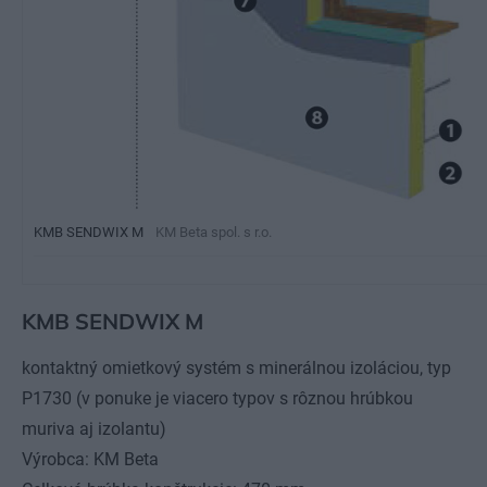
KMB SENDWIX M
KM Beta spol. s r.o.
KMB SENDWIX M
kontaktný omietkový systém s minerálnou izoláciou, typ
P1730 (v ponuke je viacero typov s rôznou hrúbkou
muriva aj izolantu)
Výrobca: KM Beta