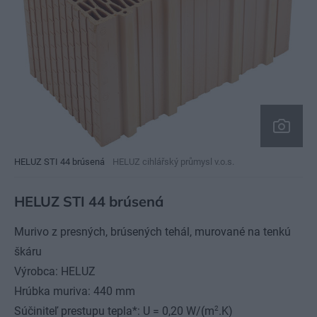
HELUZ STI 44 brúsená
HELUZ cihlářský průmysl v.o.s.
HELUZ STI 44 brúsená
Murivo z presných, brúsených tehál, murované na tenkú
škáru
Výrobca: HELUZ
Hrúbka muriva: 440 mm
2
Súčiniteľ prestupu tepla*: U = 0,20 W/(m
.K)