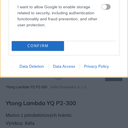
I want to allow Google to enable storage
related to security, including authentication
functionality and fraud prevention, and other
user protection.
CONFIRM
Data Deletion
Data Access
Privacy Policy
Ytong Lambda YQ P2-300
Xella Slovensko, s. r. o.
Ytong Lambda YQ P2-300
Murivo z pórobetónových tvárnic
Výrobca: Xella