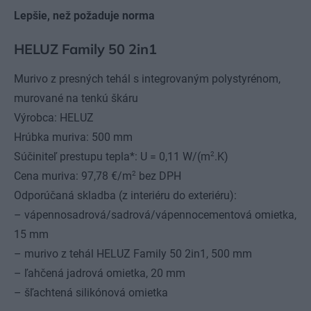
Lepšie, než požaduje norma
HELUZ Family 50 2in1
Murivo z presných tehál s integrovaným polystyrénom,
murované na tenkú škáru
Výrobca: HELUZ
Hrúbka muriva: 500 mm
2
Súčiniteľ prestupu tepla*: U = 0,11 W/(m
.K)
2
Cena muriva: 97,78 €/m
bez DPH
Odporúčaná skladba (z interiéru do exteriéru):
– vápennosadrová/sadrová/vápennocementová omietka,
15 mm
– murivo z tehál HELUZ Family 50 2in1, 500 mm
– ľahčená jadrová omietka, 20 mm
– šľachtená silikónová omietka