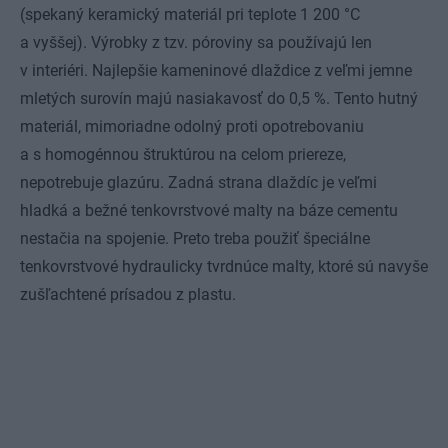
(spekaný keramický materiál pri teplote 1 200 °C
a vyššej). Výrobky z tzv. póroviny sa používajú len
v interiéri. Najlepšie kameninové dlaždice z veľmi jemne
mletých surovín majú nasiakavosť do 0,5 %. Tento hutný
materiál, mimoriadne odolný proti opotrebovaniu
a s homogénnou štruktúrou na celom priereze,
nepotrebuje glazúru. Zadná strana dlaždíc je veľmi
hladká a bežné tenkovrstvové malty na báze cementu
nestačia na spojenie. Preto treba použiť špeciálne
tenkovrstvové hydraulicky tvrdnúce malty, ktoré sú navyše
zušľachtené prísadou z plastu.