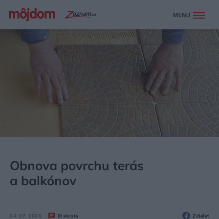
MENU
MÔJDOM
STAVBA A REKONŠTRUKCIA
Obnova povrchu terás
a balkónov
04. 07. 2008
Diskusia
Zdieľať