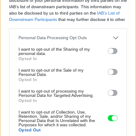
disclosure of your personal information by third parties on the
IAB’s list of downstream participants. This information may
154500
154504
also be disclosed by us to third parties on the
IAB’s List of
Downstream Participants
that may further disclose it to other
third parties.
1. Jednozložkový
2. Postupujeme od
Please note that this website/app uses one or more Google
Personal Data Processing Opt Outs
polyuretánový systém
najvzdialenejšej časti
services and may gather and store information including but
slúži na vytvorenie novej
k balkónovým dverám.
not limited to your visit or usage behaviour. You may click to
I want to opt-out of the Sharing of my
personal data.
grant or deny consent to Google and its third-party tags to
hydroizolačnej vrstvy
Materiál dobre drží na
Opted In
use your data for below specified purposes in below Google
a lepenie nových dlažieb
akomkoľvek plechu.
consent section.
I want to opt-out of the Sale of my
Personal Data.
na podklady, ako sú
Preto je veľmi
Opted In
staré dlažby, terazzo
jednoduché riešenie
I want to opt-out of processing my
dlažby, starý aj nový
detailov okolo
Personal Data for Targeted Advertising.
Opted In
betón, cementové potery,
oplechovaní (odkvapové
staré nátery atď.
plechy).
I want to opt-out of Collection, Use,
Retention, Sale, and/or Sharing of my
Personal Data that Is Unrelated with the
Purposes for which it was collected.
Opted Out