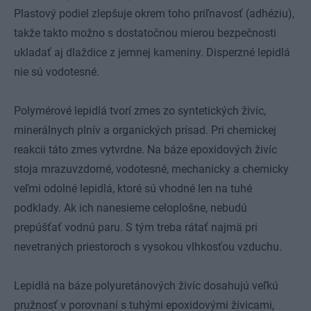
Plastový podiel zlepšuje okrem toho priľnavosť (adhéziu),
takže takto možno s dostatočnou mierou bezpečnosti
ukladať aj dlaždice z jemnej kameniny. Disperzné lepidlá
nie sú vodotesné.
Polymérové lepidlá tvorí zmes zo syntetických živíc,
minerálnych plnív a organických prísad. Pri chemickej
reakcii táto zmes vytvrdne. Na báze epoxidových živíc
stoja mrazuvzdorné, vodotesné, mechanicky a chemicky
veľmi odolné lepidlá, ktoré sú vhodné len na tuhé
podklady. Ak ich nanesieme celoplošne, nebudú
prepúšťať vodnú paru. S tým treba rátať najmä pri
nevetraných priestoroch s vysokou vlhkosťou vzduchu.
Lepidlá na báze polyuretánových živíc dosahujú veľkú
pružnosť v porovnaní s tuhými epoxidovými živicami,