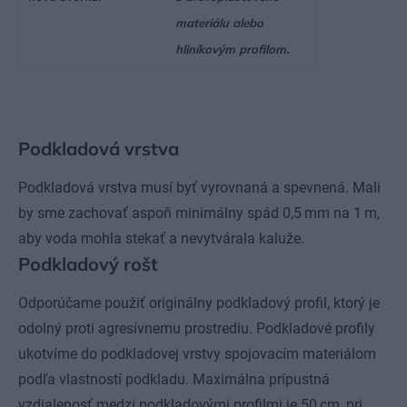
materiálu alebo
hliníkovým profilom.
Podkladová vrstva
Podkladová vrstva musí byť vyrovnaná a spevnená. Mali
by sme zachovať aspoň minimálny spád 0,5 mm na 1 m,
aby voda mohla stekať a nevytvárala kaluže.
Podkladový rošt
Odporúčame použiť originálny podkladový profil, ktorý je
odolný proti agresívnemu prostrediu. Podkladové profily
ukotvíme do podkladovej vrstvy spojovacím materiálom
podľa vlastností podkladu. Maximálna prípustná
vzdialenosť medzi podkladovými profilmi je 50 cm, pri