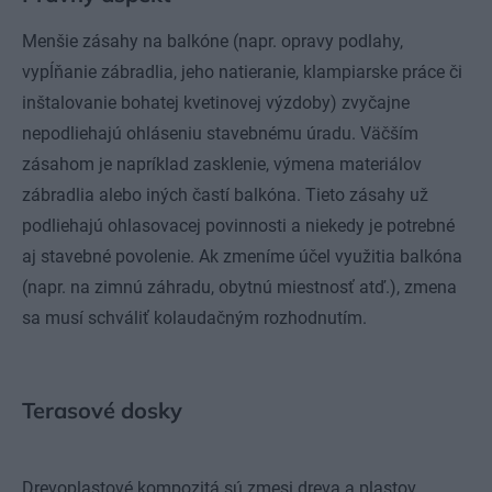
Menšie zásahy na balkóne (napr. opravy podlahy,
vypĺňanie zábradlia, jeho natieranie, klampiarske práce či
inštalovanie bohatej kvetinovej výzdoby) zvyčajne
nepodliehajú ohláseniu stavebnému úradu. Väčším
zásahom je napríklad zasklenie, výmena materiálov
zábradlia alebo iných častí balkóna. Tieto zásahy už
podliehajú ohlasovacej povinnosti a niekedy je potrebné
aj stavebné povolenie. Ak zmeníme účel využitia balkóna
(napr. na zimnú záhradu, obytnú miestnosť atď.), zmena
sa musí schváliť kolaudačným rozhodnutím.
Terasové dosky
Drevoplastové kompozitá sú zmesi dreva a plastov.