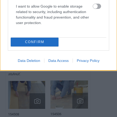
I want to allow Google to enable storage
154505
154502
related to security, including authentication
functionality and fraud prevention, and other
user protection.
5. Systém nanášame
6. Lepenie dlažby je
v dvoch vrstvách: prvá je
obdobné ako pri
CONFIRM
hydroizolačná a druhá
cementových lepidlách.
lepiaca (obe pod nové
Dlaždice ukladáme na
dlažby). Po nanesení
lôžko vytvorené zubovou
Data Deletion
Data Access
Privacy Policy
necháme prvú vrstvu
stierkou (4 × 4 mm).
stuhnúť.
154506
154508