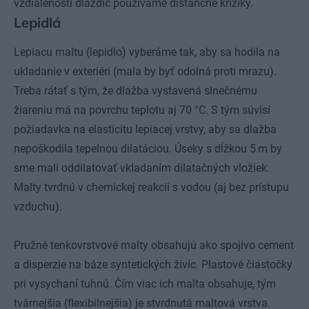
vzdialeností dlaždíc používame dištančné krížiky.
Lepidlá
Lepiacu maltu (lepidlo) vyberáme tak, aby sa hodila na
ukladanie v exteriéri (mala by byť odolná proti mrazu).
Treba rátať s tým, že dlažba vystavená slnečnému
žiareniu má na povrchu teplotu aj 70 °C. S tým súvisí
požiadavka na elasticitu lepiacej vrstvy, aby sa dlažba
nepoškodila tepelnou dilatáciou. Úseky s dĺžkou 5 m by
sme mali oddilatovať vkladaním dilatačných vložiek.
Malty tvrdnú v chemickej reakcii s vodou (aj bez prístupu
vzduchu).
Pružné tenkovrstvové malty obsahujú ako spojivo cement
a disperzie na báze syntetických živíc. Plastové čiastočky
pri vysychaní tuhnú. Čím viac ich malta obsahuje, tým
tvárnejšia (flexibilnejšia) je stvrdnutá maltová vrstva.