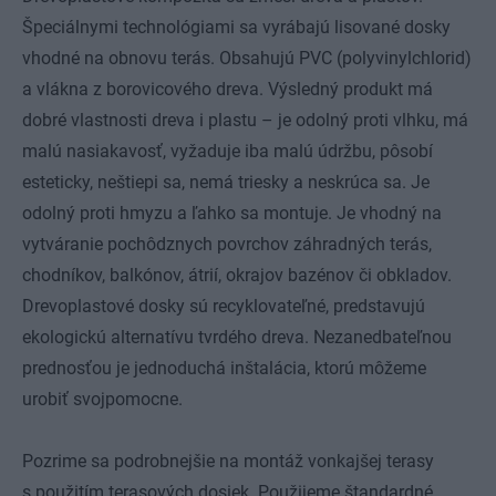
Špeciálnymi technológiami sa vyrábajú lisované dosky
vhodné na obnovu terás. Obsahujú PVC (polyvinylchlorid)
a vlákna z borovicového dreva. Výsledný produkt má
dobré vlastnosti dreva i plastu – je odolný proti vlhku, má
malú nasiakavosť, vyžaduje iba malú údržbu, pôsobí
esteticky, neštiepi sa, nemá triesky a neskrúca sa. Je
odolný proti hmyzu a ľahko sa montuje. Je vhodný na
vytváranie pochôdznych povrchov záhradných terás,
chodníkov, balkónov, átrií, okrajov bazénov či obkladov.
Drevoplastové dosky sú recyklovateľné, predstavujú
ekologickú alternatívu tvrdého dreva. Nezanedbateľnou
prednosťou je jednoduchá inštalácia, ktorú môžeme
urobiť svojpomocne.
Pozrime sa podrobnejšie na montáž vonkajšej terasy
s použitím terasových dosiek. Použijeme štandardné