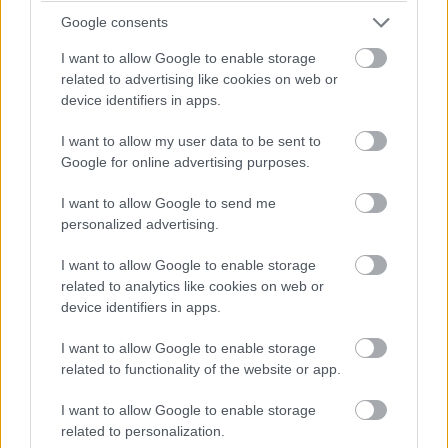
Google consents
I want to allow Google to enable storage
154501
154503
related to advertising like cookies on web or
device identifiers in apps.
3. Na styk medzi
4. Materiál nanášame
I want to allow my user data to be sent to
Google for online advertising purposes.
horizontálnou
hladkou stierkou
a vertikálnou plochou
v hrúbke 1,5 mm.
I want to allow Google to send me
netreba vytvárať fabióny
personalized advertising.
(zaoblenia) ani používať
I want to allow Google to enable storage
dilatačné, resp. tesniace
related to analytics like cookies on web or
device identifiers in apps.
pásy ako pri iných typoch
stierkových hydroizolácií.
I want to allow Google to enable storage
related to functionality of the website or app.
I want to allow Google to enable storage
related to personalization.