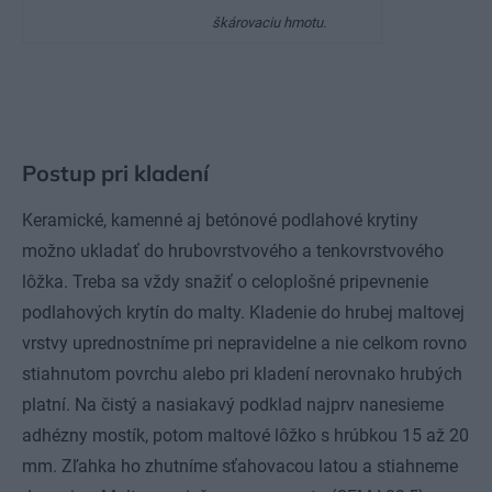
škárovaciu hmotu.
Postup pri kladení
Keramické, kamenné aj betónové podlahové krytiny
možno ukladať do hrubovrstvového a tenkovrstvového
lôžka. Treba sa vždy snažiť o celoplošné pripevnenie
podlahových krytín do malty. Kladenie do hrubej maltovej
vrstvy uprednostníme pri nepravidelne a nie celkom rovno
stiahnutom povrchu alebo pri kladení nerovnako hrubých
platní. Na čistý a nasiakavý podklad najprv nanesieme
adhézny mostík, potom maltové lôžko s hrúbkou 15 až 20
mm. Zľahka ho zhutníme sťahovacou latou a stiahneme