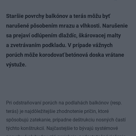
Staršie povrchy balkónov a terás môžu byť
narušené pôsobením mrazu a vlhkosti. Narušenie
sa prejaví odlúpením dlaždíc, škárovacej malty
a zvetrávaním podkladu. V prípade vážnych
porúch môže korodovať betónová doska vrátane
výstuže.
Pri odstraňovaní porúch na podlahách balkónov (resp.
terás) je najdôležitejšie zhodnotenie príčin, ktoré
spôsobujú zatekanie, prípadne deštrukciu nosných častí
týchto konštrukcií. Najčastejšie to bývajú systémové