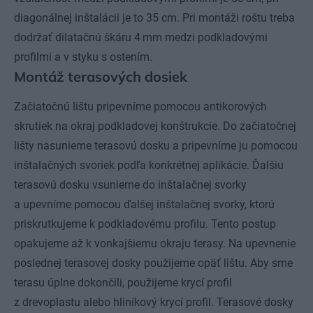
diagonálnej inštalácii je to 35 cm. Pri montáži roštu treba
dodržať dilatačnú škáru 4 mm medzi podkladovými
profilmi a v styku s ostením.
Montáž terasových dosiek
Začiatočnú lištu pripevníme pomocou antikorových
skrutiek na okraj podkladovej konštrukcie. Do začiatočnej
lišty nasunieme terasovú dosku a pripevníme ju pomocou
inštalačných svoriek podľa konkrétnej aplikácie. Ďalšiu
terasovú dosku vsunieme do inštalačnej svorky
a upevníme pomocou ďalšej inštalačnej svorky, ktorú
priskrutkujeme k podkladovému profilu. Tento postup
opakujeme až k vonkajšiemu okraju terasy. Na upevnenie
poslednej terasovej dosky použijeme opäť lištu. Aby sme
terasu úplne dokončili, použijeme krycí profil
z drevoplastu alebo hliníkový krycí profil. Terasové dosky