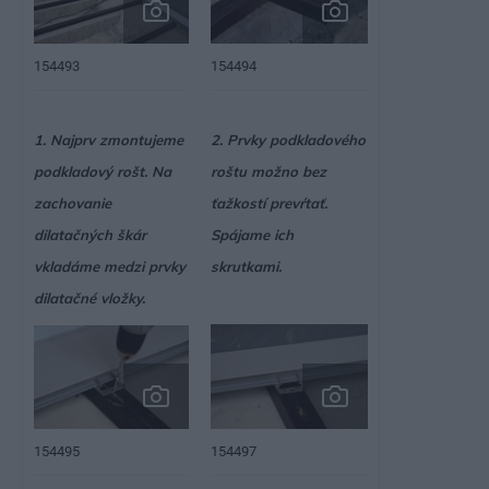
154493
154494
1. Najprv zmontujeme
2. Prvky podkladového
podkladový rošt. Na
roštu možno bez
zachovanie
ťažkostí prevŕtať.
dilatačných škár
Spájame ich
vkladáme medzi prvky
skrutkami.
dilatačné vložky.
154495
154497