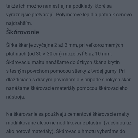
takže ich možno naniesť aj na podklady, ktoré sa
výraznejšie pretvárajú. Polymérové lepidlá patria k cenovo
najdrahším.
Škárovanie
Šírka škár je zvyčajne 2 až 3 mm, pri veľkorozmerných
platniach (od 30 × 30 cm) môže byť 5 až 10 mm.
Škárovaciu maltu nanášame do úzkych škár a krytín
s tesným povrchom pomocou stierky z tvrdej gumy. Pri
dlaždiciach s drsným povrchom a v prípade širokých škár
nanášame škárovacie materiály pomocou škárovacieho
nástroja.
Na škárovanie sa používajú cementové škárovacie malty
modifikované alebo nemodifikované plastmi (väčšinou už
ako hotové materiály). Škárovaciu hmotu vyberáme do