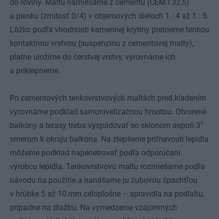
do roviny. Maltu namiešame z cementu (CEM I 32,5)
a piesku (zrnitosť 0/4) v objemových dieloch 1 : 4 až 1 : 5.
Lôžko podľa vhodnosti kamennej krytiny pretrieme tenkou
kontaktnou vrstvou (suspenziou z cementovej malty),
platne uložíme do čerstvej vrstvy, vyrovnáme ich
a priklepneme.
Pri cementových tenkovrstvových maltách pred kladením
vyrovnáme podklad samonivelizačnou hmotou. Otvorené
balkóny a terasy treba vyspádovať so sklonom aspoň 3°
smerom k okraju balkóna. Na zlepšenie priľnavosti lepidla
môžeme podklad napenetrovať podľa odporúčaní
výrobcu lepidla. Tenkovrstvovú maltu rozmiešame podľa
návodu na použitie a nanášame ju zubovou špachtľou
v hrúbke 5 až 10 mm celoplošne – spravidla na podlahu,
prípadne na dlažbu. Na vymedzenie vzájomných