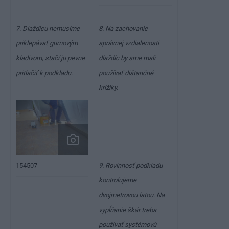
7. Dlaždicu nemusíme
8. Na zachovanie
priklepávať gumovým
správnej vzdialenosti
kladivom, stačí ju pevne
dlaždíc by sme mali
pritlačiť k podkladu.
používať dištančné
krížiky.
154507
9. Rovinnosť podkladu
kontrolujeme
dvojmetrovou latou. Na
vypĺňanie škár treba
používať systémovú