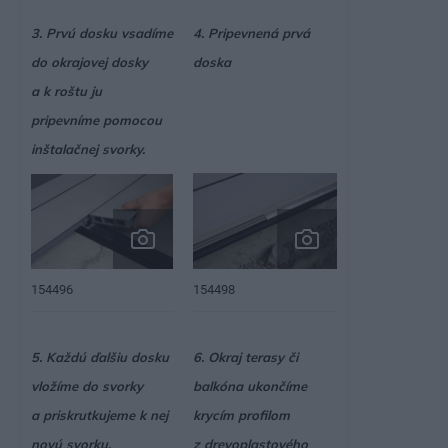
3. Prvú dosku vsadíme
4. Pripevnená prvá
do okrajovej dosky
doska
a k roštu ju
pripevníme pomocou
inštalačnej svorky.
154496
154498
5. Každú ďalšiu dosku
6. Okraj terasy či
vložíme do svorky
balkóna ukončíme
a priskrutkujeme k nej
krycím profilom
novú svorku.
z drevoplastového