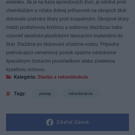
exteriéru. Ak je na báze epoxidových živíc, je odolná proti
chemikáliám a vďaka dobrej priľnavosti na okrajoch škár
dokonale uzatvára škáry proti kvapalinám. Okrajové škáry
medzi podlahovou krytinou a soklovou dlaždicou treba
uzavrieť elasticko-plastickými tesniacimi materiálmi do
škár. Dlaždice po škárovaní očistíme vodou. Prípadný
pretrvávajúci cementový povlak opatrne odstránime
špeciálnym čistiacim prostriedkom alebo zriedenou
kyselinou octovou.
Kategória:
Stavba a rekonštrukcia
Tagy:
postup
rekonštrukcia
Zdieľať článok