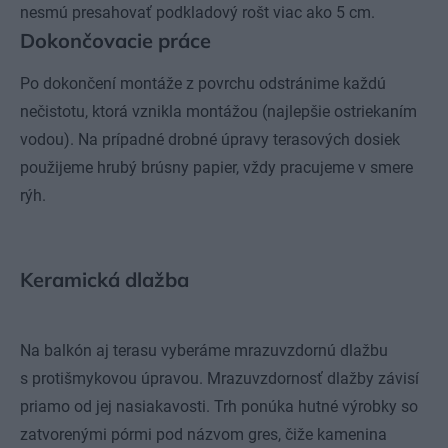
nesmú presahovať podkladový rošt viac ako 5 cm.
Dokončovacie práce
Po dokončení montáže z povrchu odstránime každú
nečistotu, ktorá vznikla montážou (najlepšie ostriekaním
vodou). Na prípadné drobné úpravy terasových dosiek
použijeme hrubý brúsny papier, vždy pracujeme v smere
rýh.
Keramická dlažba
Na balkón aj terasu vyberáme mrazuvzdornú dlažbu
s protišmykovou úpravou. Mrazuvzdornosť dlažby závisí
priamo od jej nasiakavosti. Trh ponúka hutné výrobky so
zatvorenými pórmi pod názvom gres, čiže kamenina