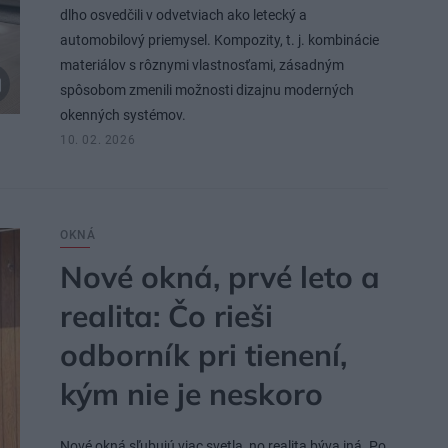
dlho osvedčili v odvetviach ako letecký a
automobilový priemysel. Kompozity, t. j. kombinácie
materiálov s rôznymi vlastnosťami, zásadným
spôsobom zmenili možnosti dizajnu moderných
okenných systémov.
10. 02. 2026
OKNÁ
Nové okná, prvé leto a
realita: Čo rieši
odborník pri tienení,
kým nie je neskoro
Nové okná sľubujú viac svetla, no realita býva iná. Po