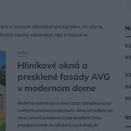
žiách a zimných záhradách pre každého, kto stavia,
Na
knách, názory odborníkov, tipy a inšpirácie.
OKNÁ
Hliníkové okná a
presklené fasády AVG
v modernom dome
Moderné rodinné domy dnes čoraz častejšie pracujú
s veľkými presklenými plochami. Okná od podlahy po
In
strop, rohové presklenia či celé presklené steny
prepájajú interiér so záhradou a prinášajú do