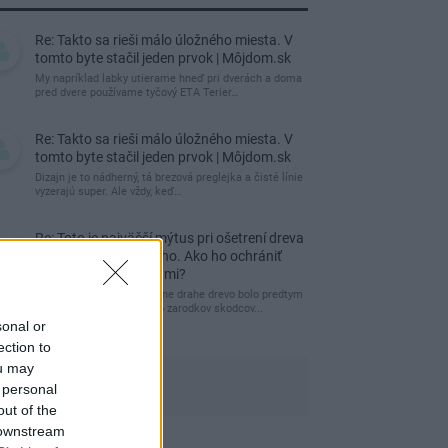
Re: Takto sa rieši málo úložného miesta. V
tomto byte stačil jeden prvok | Môjdom.sk
My napríklad labky utierame hneď pri dverách a doma
pred dvere používame tyčový ETA Terier…
Re: Takto sa rieši málo úložného miesta. V
tomto byte stačil jeden prvok | Môjdom.sk
Dizajn je to nádherný, tá brezová preglejka a čisté línie
vyzerajú super. Ale vždy, keď…
Re: Toto je najväčší mýtus pri ošetrení dreva
a môže vás vyjsť draho. Ako ho ochrániť
pred hnitím a škodcami?
clovek by cakal ze vysusene drahe drevo bolo predtym
naparovane aby sa zbavilo zarodkov skodcov...
sonal or
ection to
ou may
 personal
out of the
 downstream