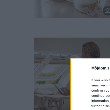
Môjdom.s
If you wish 
sensitive in
confirm you
continue se
information 
further disc