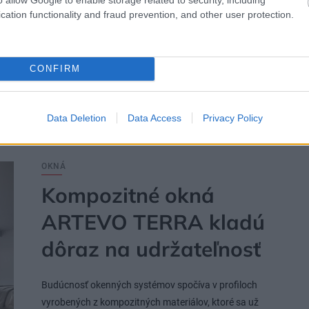
Využite špeciálnu akciu Internorm: plasthliníkové a
cation functionality and fraud prevention, and other user protection.
drevohliníkové okná za minuloročné ceny a hliníkový
kryt úplne zadarmo. Ponuka je časovo obmedzená!
CONFIRM
16. 02. 2026
Data Deletion
Data Access
Privacy Policy
OKNÁ
Kompozitné okná
ARTEVO TERRA kladú
dôraz na udržateľnosť
Budúcnosť okenných systémov spočíva v profiloch
vyrobených z kompozitných materiálov, ktoré sa už