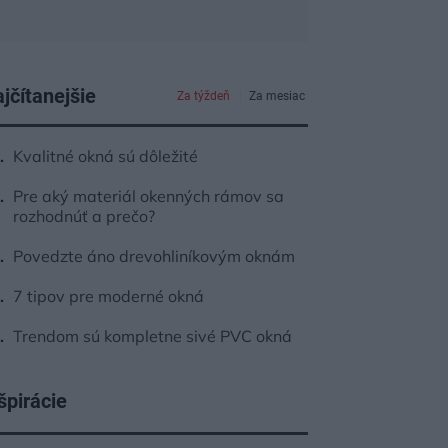
jčítanejšie
Za týždeň
Za mesiac
Kvalitné okná sú dôležité
Pre aký materiál okenných rámov sa
rozhodnúť a prečo?
Povedzte áno drevohliníkovým oknám
7 tipov pre moderné okná
Trendom sú kompletne sivé PVC okná
špirácie