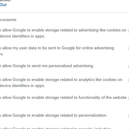
Podľa čoho sa dá spoznať, že nové okná nie sú
Out
kvalitné len na papieri, ale budú šetriť peniaze aj o
dvadsať rokov? Jednoduchým ukazovateľom je
consents
dĺžka ich záruky. Nadštandardnú garanciu, často aj v
o allow Google to enable storage related to advertising like cookies on
desiatkach rokov, dokáže zákazníkovi poskytnúť len
evice identifiers in apps.
taký výrobca, ktorý nesie plnú zodpovednosť za
kompletnú realizáciu okien.
o allow my user data to be sent to Google for online advertising
s.
18. 02. 2026
to allow Google to send me personalized advertising.
o allow Google to enable storage related to analytics like cookies on
OKNÁ
evice identifiers in apps.
Okná Internorm za
o allow Google to enable storage related to functionality of the website
minuloročné ceny +
hliníkový kryt zdarma!
o allow Google to enable storage related to personalization.
o allow Google to enable storage related to security, including