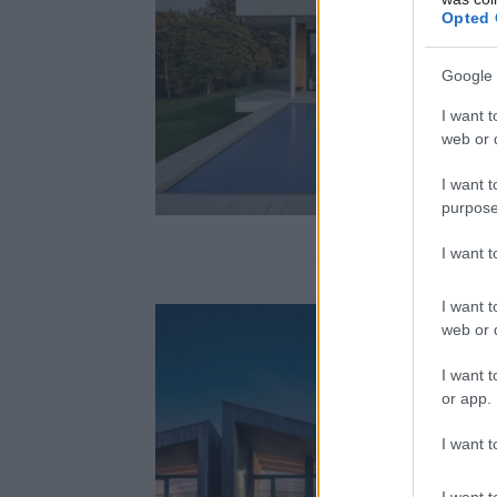
Opted 
Google 
I want t
web or d
I want t
purpose
I want 
I want t
web or d
I want t
or app.
I want t
I want t