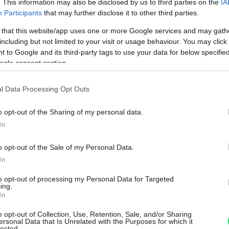
Diaľkovo ovládané strešné okná nie sú novinkou, no
. This information may also be disclosed by us to third parties on the
IA
Participants
that may further disclose it to other third parties.
ich technické parametre a cenová dostupnosť sa
výrazne posunuli. Spoločnosť VELUX vo svojom
 that this website/app uses one or more Google services and may gath
produktovom portfóliu predstavuje elektrické a
including but not limited to your visit or usage behaviour. You may click 
solárne strešné okná, ktoré ponúkajú vyšší výkon
 to Google and its third-party tags to use your data for below specifi
ogle consent section.
vďaka novému zaskleniu 64 a zároveň sú cenovo
dostupnejšie než predchádzajúce riešenia. Diaľkové
l Data Processing Opt Outs
ovládanie sa tak stáva reálnym štandardom pre širší
okruh domácností aj developerských projektov.
o opt-out of the Sharing of my personal data.
19. 02. 2026
In
o opt-out of the Sale of my Personal Data.
In
OKNÁ
to opt-out of processing my Personal Data for Targeted
Nové okná už musia
ing.
In
Môj dom Špeciál 02/2026
Môj dom 07-08/2026
mať záruku 20 rokov
o opt-out of Collection, Use, Retention, Sale, and/or Sharing
ersonal Data that Is Unrelated with the Purposes for which it
lected.