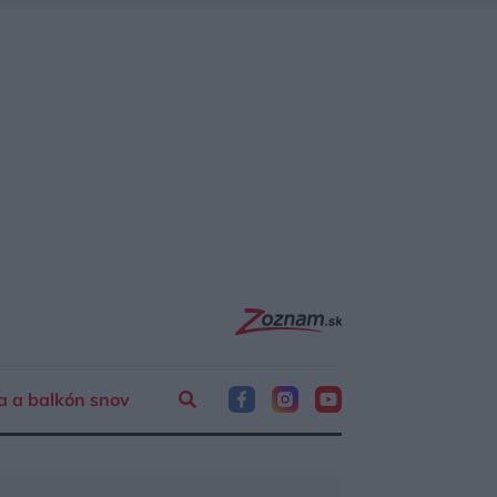
a a balkón snov