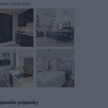
chyňa
,
kameň
,
biela
jnovšie príspevky