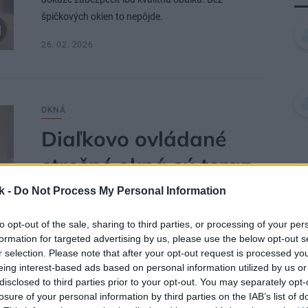
špičkových okien to nepôjde.
26. 02. 2026
OKNÁ
Diaľkovo ovládané
strešné okná sú teraz
výkonnejšie a
k -
Do Not Process My Personal Information
dostupnejšie. Stávajú
to opt-out of the sale, sharing to third parties, or processing of your per
formation for targeted advertising by us, please use the below opt-out s
sa štandardom
r selection. Please note that after your opt-out request is processed y
moderného bývania
eing interest-based ads based on personal information utilized by us or
disclosed to third parties prior to your opt-out. You may separately opt-
losure of your personal information by third parties on the IAB’s list of