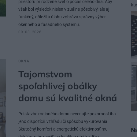
priestoru prirodzené svetlo počas celého dňa. Aby
ku
však bol výsledok nielen vizuálne pôsobivý, ale aj
funkčný, dôležitú úlohu zohráva správny výber
okenného a fasádneho systému.
09. 03. 2026
OKNÁ
Tajomstvom
spoľahlivej obálky
domu sú kvalitné okná
Pri stavbe rodinného domu nevenujte pozornosť iba
jeho dispozícii, vzhľadu či spôsobu vykurovania.
Na
Skutočný komfort a energetickú efektívnosť mu
dokáže zabezpečiť iba kvalitná obálka. Bez