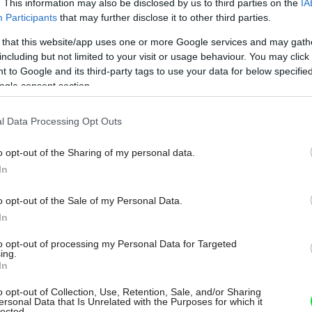
. This information may also be disclosed by us to third parties on the
IA
ž vo výrobnom závode zhotovený s
Participants
that may further disclose it to other third parties.
odolnou voči poveternostným vplyvom,
 that this website/app uses one or more Google services and may gath
iky, 3° spádom hornej hrany a dvoma
including but not limited to your visit or usage behaviour. You may click 
ytenie oplechovania.
 to Google and its third-party tags to use your data for below specifi
ogle consent section.
l Data Processing Opt Outs
o opt-out of the Sharing of my personal data.
In
o opt-out of the Sale of my Personal Data.
Môj dom Špeciál 02/2026
In
to opt-out of processing my Personal Data for Targeted
ing.
In
o opt-out of Collection, Use, Retention, Sale, and/or Sharing
ersonal Data that Is Unrelated with the Purposes for which it
lected.