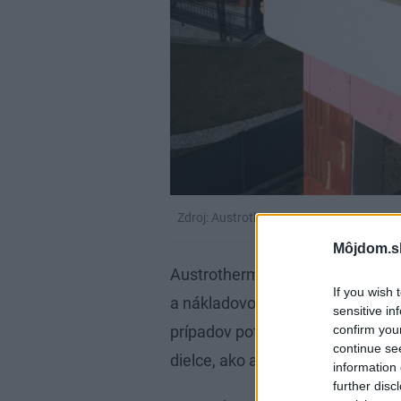
Zdroj: Austrotherm
Môjdom.s
Austrotherm Atikový prvok preds
If you wish 
a nákladovo efektívnu alternatívu
sensitive in
confirm you
prípadov potrebné množstvo roz
continue se
dielce, ako aj dodatočná izolácia
information 
further disc