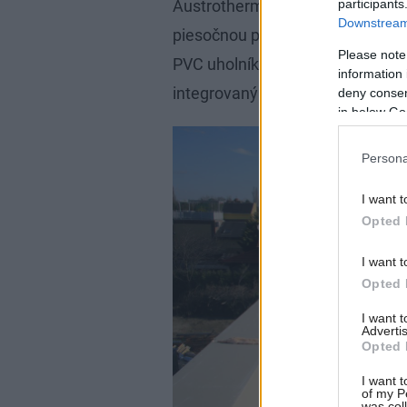
participants
Austrotherm Atikový prvok je u
Downstream 
piesočnou povrchovou úpravou 
Please note
PVC uholníkom na prikotvenie at
information 
integrovanými PVC pásmi na uch
deny consent
in below Go
Persona
I want t
Opted 
I want t
Opted 
I want 
Advertis
Opted 
I want t
of my P
was col