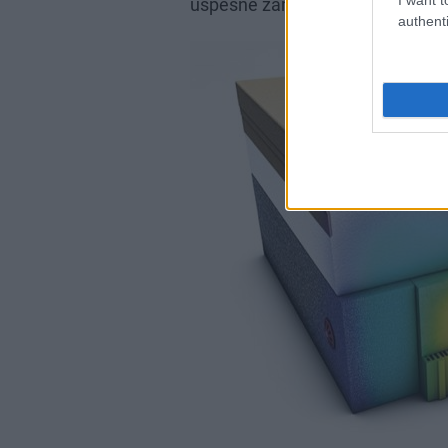
úspešne zamedzí možnej tvorbe 
authenti