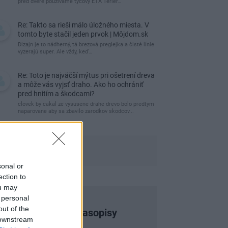
pred dvere používame tyčový ETA Terier…
Re: Takto sa rieši málo úložného miesta. V
tomto byte stačil jeden prvok | Môjdom.sk
Dizajn je to nádherný, tá brezová preglejka a čisté línie
vyzerajú super. Ale vždy, keď…
Re: Toto je najväčší mýtus pri ošetrení dreva
a môže vás vyjsť draho. Ako ho ochrániť
pred hnitím a škodcami?
clovek by cakal ze vysusene drahe drevo bolo predtym
naparovane aby sa zbavilo zarodkov skodcov...
sonal or
ection to
ou may
 personal
out of the
Najnovšie časopisy
 downstream