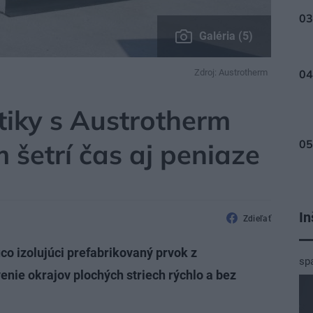
Galéria (5)
Zdroj: Austrotherm
A, PODKROVIE
atiky s Austrotherm
šetrí čas aj peniaze
In
Zdieľať
co izolujúci prefabrikovaný prvok z
sp
nie okrajov plochých striech rýchlo a bez