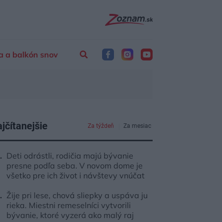
a a balkón snov
jčítanejšie
Za týždeň
Za mesiac
Deti odrástli, rodičia majú bývanie
presne podľa seba. V novom dome je
všetko pre ich život i návštevy vnúčat
Žije pri lese, chová sliepky a uspáva ju
rieka. Miestni remeselníci vytvorili
bývanie, ktoré vyzerá ako malý raj