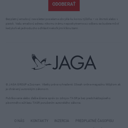
ODOBERAŤ
Bezplatný emailový newsletter posielame obvykle ku koncu týždňa – vo štvrtok alebo v
piatok. Vašu emailovú adresu nikomu inému neposkytneme a z odberu sa budete môcť
kedykoľvek jednoducho odhlásiť niekoľkými kliknutiami.
© JAGA GROUP a Zoznam. Všetky práva vyhradené. Obsah online magazínu Môjdom.sk
je chránený autorským zákonom.
Publikovanie alebo ďalšie šírenie správ zo zdrojov TASR je bez predchádzajúceho
písomného súhlasu TASR porušením autorského zákona.
O NÁS
KONTAKTY
INZERCIA
PREDPLATNÉ ČASOPISU