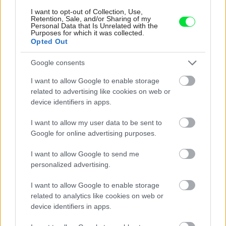
Najčítanejšie
Za týždeň
Za mesiac
I want to opt-out of Collection, Use,
Retention, Sale, and/or Sharing of my
Personal Data that Is Unrelated with the
Deti odrástli, rodičia majú bývanie presne podľa
Purposes for which it was collected.
seba. V novom dome je všetko pre ich život i
Opted Out
návštevy vnúčat
Google consents
Žije pri lese, chová sliepky a uspáva ju rieka.
Miestni remeselníci vytvorili bývanie, ktoré vyzerá
I want to allow Google to enable storage
ako malý raj
related to advertising like cookies on web or
device identifiers in apps.
K bytu ladili aj škáry v obklade. Majitelia zbúrali
stereotyp, bývanie vyzerá ako z filmov svojského
I want to allow my user data to be sent to
režiséra
Google for online advertising purposes.
Pridajte túto surovinu do prania, obliečky budú
I want to allow Google to send me
hladšie a pevnejšie. Starý trik z hotelov poznali už
personalized advertising.
naše babičky
I want to allow Google to enable storage
Kedysi boli veľkým trendom, dnes sa im radšej
related to analytics like cookies on web or
vyhnite. Týchto 7 vecí robí vašu obývačku
device identifiers in apps.
zastaralou