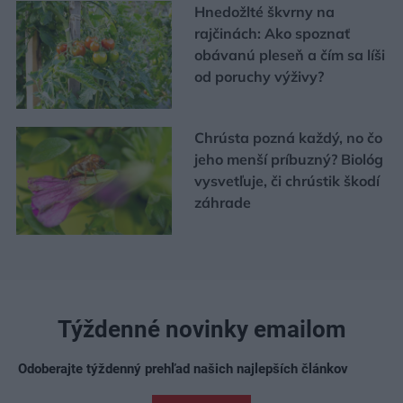
Hnedožlté škvrny na
rajčinách: Ako spoznať
obávanú pleseň a čím sa líši
od poruchy výživy?
Chrústa pozná každý, no čo
jeho menší príbuzný? Biológ
vysvetľuje, či chrústik škodí
záhrade
Týždenné novinky emailom
Odoberajte týždenný prehľad našich najlepších článkov