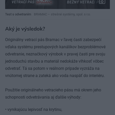
Test s odvetraním
BRAMAC – strešné systémy, spol. s r.o.
Aký je výsledok?
Originálny vetrací pás Bramac v ľavej časti zabezpečí
vďaka systému prestupových kanálikov bezproblémové
odvetranie, neznačkový výrobok v pravej časti pre svoju
jednoduchú stavbu a materiál nedokáže vlhkosť vôbec
odvetrať. Tá sa potom v reálnom prípade vyzráža na
vnútornej strane a zateká ako voda naspäť do interiéru.
Použitie originálneho vetracieho pásu má okrem jeho
schopnosti odvetrávania aj ďalšie výhody:
• vynikajúcu lepivosť na krytinu,