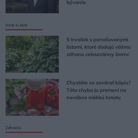
bývania
Urob si sám
5 trvaliek s panašovanými
listami, ktoré dodajú vášmu
záhonu celosezónny šmrnc
Chystáte sa zavárať kápiu?
Táto chyba ju premení na
nevábne mäkkú hmotu
Záhrada