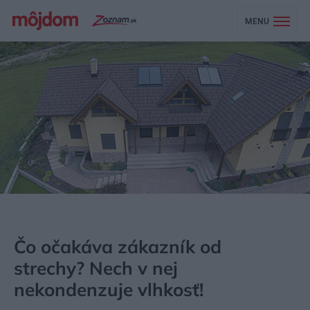
MENU
MÔJDOM
STAVBA A REKONŠTRUKCIA
STRECHA, PODKROVIE
Čo očakáva zákazník od
strechy? Nech v nej
nekondenzuje vlhkosť!