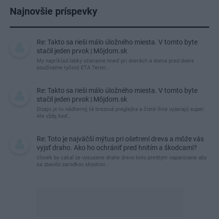
Najnovšie príspevky
Re: Takto sa rieši málo úložného miesta. V tomto byte
stačil jeden prvok | Môjdom.sk
My napríklad labky utierame hneď pri dverách a doma pred dvere
používame tyčový ETA Terier…
Re: Takto sa rieši málo úložného miesta. V tomto byte
stačil jeden prvok | Môjdom.sk
Dizajn je to nádherný, tá brezová preglejka a čisté línie vyzerajú super.
Ale vždy, keď…
Re: Toto je najväčší mýtus pri ošetrení dreva a môže vás
vyjsť draho. Ako ho ochrániť pred hnitím a škodcami?
clovek by cakal ze vysusene drahe drevo bolo predtym naparovane aby
sa zbavilo zarodkov skodcov...