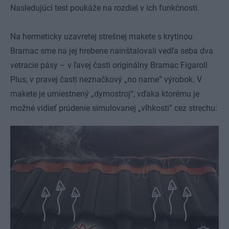
Nasledujúci test poukáže na rozdiel v ich funkčnosti.
Na hermeticky uzavretej strešnej makete s krytinou
Bramac sme na jej hrebene nainštalovali vedľa seba dva
vetracie pásy – v ľavej časti originálny Bramac Figaroll
Plus, v pravej časti neznačkový „no name” výrobok. V
makete je umiestnený „dymostroj“, vďaka ktorému je
možné vidieť prúdenie simulovanej „vlhkosti” cez strechu: