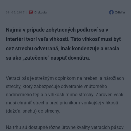
09. 05. 2017
Diskusia
Zdieľať
Najmä v prípade zobytnených podkroví sa v
interiéri tvorí veľa vlhkosti. Táto vlhkosť musí byť
cez strechu odvetraná, inak kondenzuje a vracia
sa ako „zatečenie" naspäť dovnútra.
Vetrací pás je strešným doplnkom na hrebeni a nárožiach
strechy, ktorý zabezpečuje odvetranie vnútorného
nadmerného tepla a vlhkosti mimo strechy. Zároveň však
musí chrániť strechu pred prienikom vonkajšej vlhkosti
(dažďa, snehu) do strechy.
Na trhu sú dostupné rôzne úrovne kvality vetracích pásov.