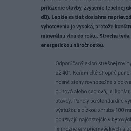
priťaženie stavby, zvýšenie tepelnej a
dB). Lepšie sa tiež dosiahne neprievz
vyhotovenia je vysoká, pretože konštru
minerálnu vlnu do roštu. Strecha ted
energetickou náročnosťou.
Odporúčaný sklon strešnej roviny
až 40°. Keramické stropné panel
nosné steny rovnobežne s odkv
pultová alebo sedlová, jej konšt
stavby. Panely sa štandardne vy
výstužou s dĺžkou zhruba 100 
používajú najčastejšie v bytovýc
je možné aj v priemyselných a p