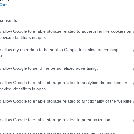
Out
LUZ
tvoria keramické stropné vložky a
návkou. Základný panel má šírku 1 200,
consents
 a 700 mm. Panel so zvýšenou únosnosťou
o allow Google to enable storage related to advertising like cookies on
lu je 230 mm, maximálna dĺžka 6 250 mm.
evice identifiers in apps.
Z sú po uložení na steny ihneď únosné.
o allow my user data to be sent to Google for online advertising
s.
ny a železobetónový veniec alebo prievlak
to allow Google to send me personalized advertising.
oženie – najlepšie je označiť si ich dĺžku na
torné nosné steny sa panely ukladajú na
o allow Google to enable storage related to analytics like cookies on
evice identifiers in apps.
nom smere je dĺžka ich uloženia 25 až 50
ou smeruje do stužujúceho venca na
o allow Google to enable storage related to functionality of the website
pery nie sú pri ukladaní na murivo
mm potrebné. Po uložení panelov sa po
o allow Google to enable storage related to personalization.
 vencovky. Každú tretiu vencovku sa
o allow Google to enable storage related to security, including