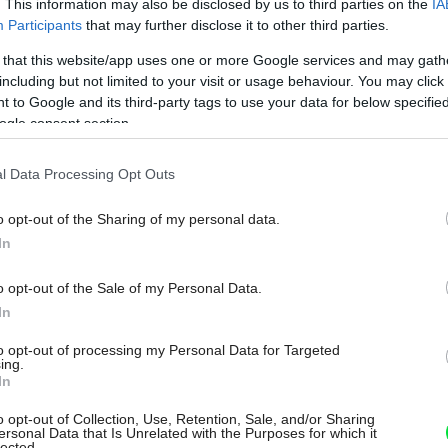
. This information may also be disclosed by us to third parties on the
IA
ien skutočne rovná. Pokiaľ je odchýlka
Participants
that may further disclose it to other third parties.
lebo je rozdiel medzi najvyšším a
 that this website/app uses one or more Google services and may gath
anelu väčší ako 10 mm, je potrebné
including but not limited to your visit or usage behaviour. You may click 
 to Google and its third-party tags to use your data for below specifi
 nebrúsených tehál sa maltou vyrovnávajú
ogle consent section.
ženia stropu a stužujúceho venca kladie
l Data Processing Opt Outs
,5 mm. Keramické stropné panely sa kladú
žeriava je potrebné počítať s miestom na
o opt-out of the Sharing of my personal data.
 na vykládku a uloženie panelov. Najťažšie
In
akže sa pri ich ukladaní na nosné steny
o opt-out of the Sale of my Personal Data.
Môj dom Špeciál 02/2026
de bezpečná a panely sa nepoškodia.
In
to opt-out of processing my Personal Data for Targeted
nové panely HELUZ sú
ing.
In
eny ihneď únosné
o opt-out of Collection, Use, Retention, Sale, and/or Sharing
ersonal Data that Is Unrelated with the Purposes for which it
lected.