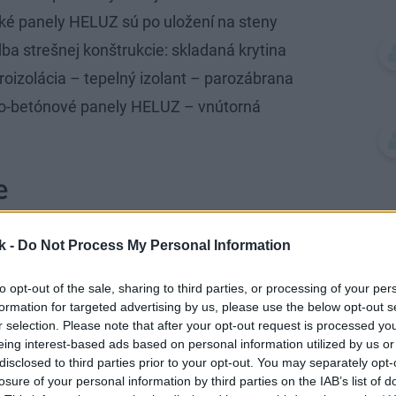
ké panely HELUZ sú po uložení na steny
a strešnej konštrukcie: skladaná krytina
droizolácia – tepelný izolant – parozábrana
cko-betónové panely HELUZ – vnútorná
e
murujú do predpísanej výšky, z vnútornej
k -
Do Not Process My Personal Information
žujúceho venca. Pozdĺžny veniec sa
to opt-out of the sale, sharing to third parties, or processing of your per
j sa do debnenia vloží výstuž, ktorá sa
formation for targeted advertising by us, please use the below opt-out s
ene presahujú do druhej úrovne venca.
r selection. Please note that after your opt-out request is processed y
eing interest-based ads based on personal information utilized by us or
štítové steny – ich koruna vytvorí finálny
disclosed to third parties prior to your opt-out. You may separately opt-
čnú klásť panely, je potrebné skontrolovať,
losure of your personal information by third parties on the IAB’s list of