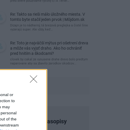
pred dvere používame tyčový ETA Terier…
Re: Takto sa rieši málo úložného miesta. V
tomto byte stačil jeden prvok | Môjdom.sk
Dizajn je to nádherný, tá brezová preglejka a čisté línie
vyzerajú super. Ale vždy, keď…
Re: Toto je najväčší mýtus pri ošetrení dreva
a môže vás vyjsť draho. Ako ho ochrániť
pred hnitím a škodcami?
clovek by cakal ze vysusene drahe drevo bolo predtym
naparovane aby sa zbavilo zarodkov skodcov...
sonal or
ection to
ou may
 personal
out of the
Najnovšie časopisy
 downstream