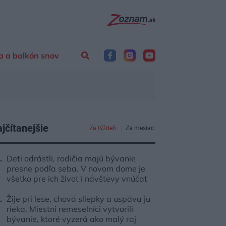
a a balkón snov
jčítanejšie
Za týždeň
Za mesiac
Deti odrástli, rodičia majú bývanie
presne podľa seba. V novom dome je
všetko pre ich život i návštevy vnúčat
Žije pri lese, chová sliepky a uspáva ju
rieka. Miestni remeselníci vytvorili
bývanie, ktoré vyzerá ako malý raj