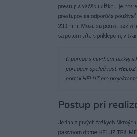
prestup s väčšou dĺžkou, je potr
prestupov sa odporúča používať 
230 mm. Môžu sa použiť tiež vr
sa potom vŕta s príklepom, v tva
O pomoc s návrhom ťažkej šik
poradcov spoločnosti HELUZ
portáli HELUZ pre projektanto
Postup pri realizá
Jedna z prvých ťažkých šikmých 
pasívnom dome HELUZ TRIUMF. J