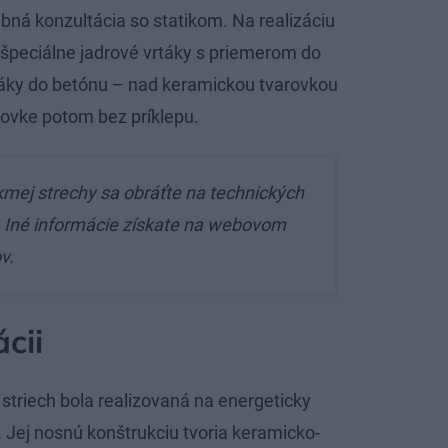
ebná konzultácia so statikom. Na realizáciu
špeciálne jadrové vrtáky s priemerom do
táky do betónu – nad keramickou tvarovkou
rovke potom bez príklepu.
mej strechy sa obráťte na technických
.
Iné informácie získate na webovom
v.
cii
striech bola realizovaná na energeticky
ej nosnú konštrukciu tvoria keramicko-