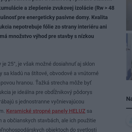
kumulácie a zlepšenie zvukovej izolácie (Rw > 48
dušnosť pre energeticky pasívne domy. Kvalita
kcia nepotrebuje fólie zo strany interiéru ani
a má množstvo výhod pre stavby s nízkou
 je 25°, je však možné dosiahnuť aj sklon
y sa kladú na štítové, obvodové a vnútorné
apovou hranou. Ťažká strecha môže byť
rukcia je ideálna pre obdĺžnikový pôdorys
Na
rábajú s jednostranne vyčnievajúcou
mm.
Keramické stropné panely HELUZ
sa
h a občianskych stavbách, ale ich použitie
oľnohospodárskych objektoch do svetlosti