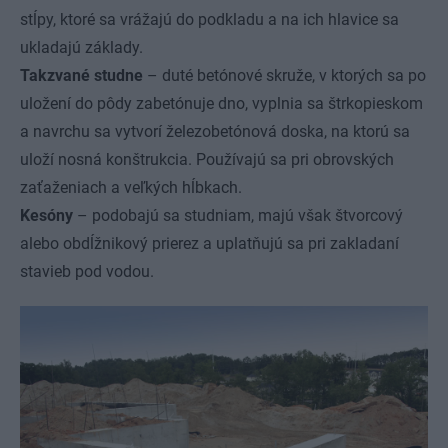
stĺpy, ktoré sa vrážajú do podkladu a na ich hlavice sa
ukladajú základy.
Takzvané studne
– duté betónové skruže, v ktorých sa po
uložení do pôdy zabetónuje dno, vyplnia sa štrkopieskom
a navrchu sa vytvorí železobetónová doska, na ktorú sa
uloží nosná konštrukcia. Používajú sa pri obrovských
zaťaženiach a veľkých hĺbkach.
Kesóny
– podobajú sa studniam, majú však štvorcový
alebo obdĺžnikový prierez a uplatňujú sa pri zakladaní
stavieb pod vodou.