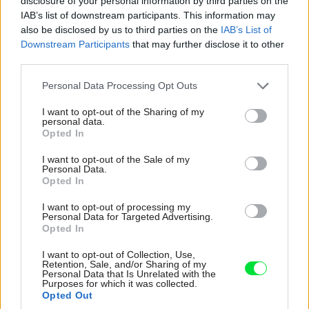
disclosure of your personal information by third parties on the
IAB’s list of downstream participants. This information may
also be disclosed by us to third parties on the
IAB’s List of
Downstream Participants
that may further disclose it to other
third parties.
Please note that this website/app uses one or more Google
Personal Data Processing Opt Outs
services and may gather and store information including but
not limited to your visit or usage behaviour. You may click to
I want to opt-out of the Sharing of my
personal data.
grant or deny consent to Google and its third-party tags to
Opted In
use your data for below specified purposes in below Google
Ak sa chystáte na výstavbu nízkoenergetického alebo aj pasívneho
consent section.
I want to opt-out of the Sale of my
domu, treba rátať s tým, že základy musia byť tiež zaizolované. Preto je
Personal Data.
dôležité presné vyhotovenie základových pásov a dosiek, aby bolo
Opted In
možné k nim pridať tepelnú izoláciu. (obr.: archív Jaga)
archív Jaga
I want to opt-out of processing my
Personal Data for Targeted Advertising.
Opted In
Ak sa chystáte na výstavbu nízkoenergetického alebo aj
pasívneho domu, treba rátať s tým, že základy musia byť tiež
I want to opt-out of Collection, Use,
Retention, Sale, and/or Sharing of my
zaizolované. Preto je dôležité presné vyhotovenie základových
Personal Data that Is Unrelated with the
Purposes for which it was collected.
pásov a dosiek, aby bolo možné k nim pridať tepelnú izoláciu.
Opted Out