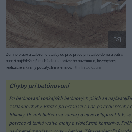
Zemné práce a založenie stavby sú prvé práce pri stavbe domu a patria
medzi najdôležitejšie z hľadiska správneho navrhnutia, bezchybnej
realizácie a kvality použitých materiálov.
thinkstock.com
Chyby pri betónovaní
Pri betónovaní vonkajších betónových plôch sa najčastejši
základné chyby. Krátko po betonáži sa na povrchu plochy 
trhlinky. Povrch betónu sa začne po čase odlupovať tak, že
povrchová tenká vrstva malty a vidieť zrná kameniva. Príči
nadmerné množstvo vody v betóne. Táto nadbytočná voda 