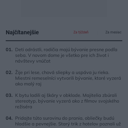
Najčítanejšie
Za týždeň
Za mesiac
Deti odrástli, rodičia majú bývanie presne podľa
seba. V novom dome je všetko pre ich život i
návštevy vnúčat
Žije pri lese, chová sliepky a uspáva ju rieka.
Miestni remeselníci vytvorili bývanie, ktoré vyzerá
ako malý raj
K bytu ladili aj škáry v obklade. Majitelia zbúrali
stereotyp, bývanie vyzerá ako z filmov svojského
režiséra
Pridajte túto surovinu do prania, obliečky budú
hladšie a pevnejšie. Starý trik z hotelov poznali už