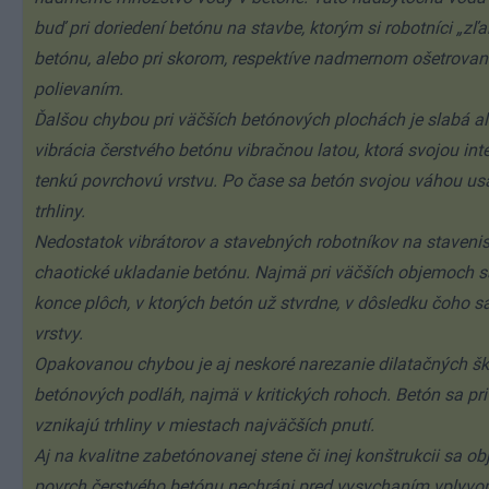
buď pri doriedení betónu na stavbe, ktorým si robotníci „zľ
betónu, alebo pri skorom, respektíve nadmernom ošetrovan
polievaním.
Ďalšou chybou pri väčších betónových plochách je slabá 
vibrácia čerstvého betónu vibračnou latou, ktorá svojou int
tenkú povrchovú vrstvu. Po čase sa betón svojou váhou us
trhliny.
Nedostatok vibrátorov a stavebných robotníkov na staven
chaotické ukladanie betónu. Najmä pri väčších objemoch 
konce plôch, v ktorých betón už stvrdne, v dôsledku čoho s
vrstvy.
Opakovanou chybou je aj neskoré narezanie dilatačných š
betónových podláh, najmä v kritických rohoch. Betón sa pri
vznikajú trhliny v miestach najväčších pnutí.
Aj na kvalitne zabetónovanej stene či inej konštrukcii sa obj
povrch čerstvého betónu nechráni pred vysychaním vplyvo