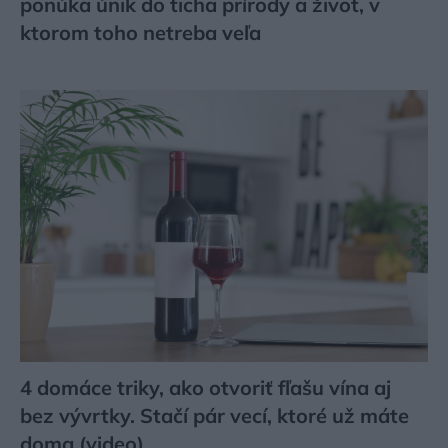
ponúka únik do ticha prírody a život, v
ktorom toho netreba veľa
4 domáce triky, ako otvoriť fľašu vína aj
bez vývrtky. Stačí pár vecí, ktoré už máte
doma (video)