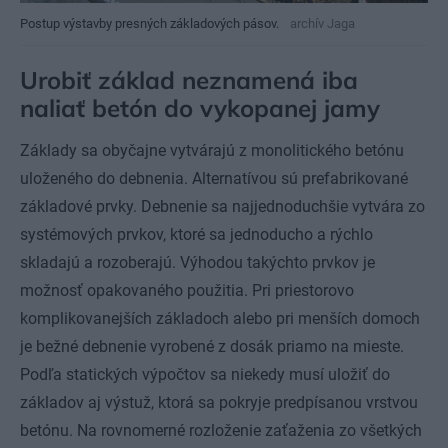
Postup výstavby presných základových pásov.
archív Jaga
Urobiť základ neznamená iba
naliať betón do vykopanej jamy
Základy sa obyčajne vytvárajú z monolitického betónu
uloženého do debnenia. Alternatívou sú prefabrikované
základové prvky. Debnenie sa najjednoduchšie vytvára zo
systémových prvkov, ktoré sa jednoducho a rýchlo
skladajú a rozoberajú. Výhodou takýchto prvkov je
možnosť opakovaného použitia. Pri priestorovo
komplikovanejších základoch alebo pri menších domoch
je bežné debnenie vyrobené z dosák priamo na mieste.
Podľa statických výpočtov sa niekedy musí uložiť do
základov aj výstuž, ktorá sa pokryje predpísanou vrstvou
betónu. Na rovnomerné rozloženie zaťaženia zo všetkých