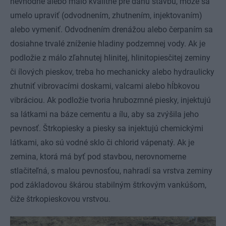
nevhodné alebo málo kvalitné pre danú stavbu, môže sa
umelo upraviť (odvodnením, zhutnením, injektovaním)
alebo vymeniť. Odvodnením drenážou alebo čerpaním sa
dosiahne trvalé zníženie hladiny podzemnej vody. Ak je
podložie z málo zľahnutej hlinitej, hlinitopiesčitej zeminy
či ílových pieskov, treba ho mechanicky alebo hydraulicky
zhutniť vibrovacími doskami, valcami alebo hĺbkovou
vibráciou. Ak podložie tvoria hrubozrnné piesky, injektujú
sa látkami na báze cementu a ílu, aby sa zvýšila jeho
pevnosť. Štrkopiesky a piesky sa injektujú chemickými
látkami, ako sú vodné sklo či chlorid vápenatý. Ak je
zemina, ktorá má byť pod stavbou, nerovnomerne
stlačiteľná, s malou pevnosťou, nahradí sa vrstva zeminy
pod základovou škárou stabilným štrkovým vankúšom,
čiže štrkopieskovou vrstvou.