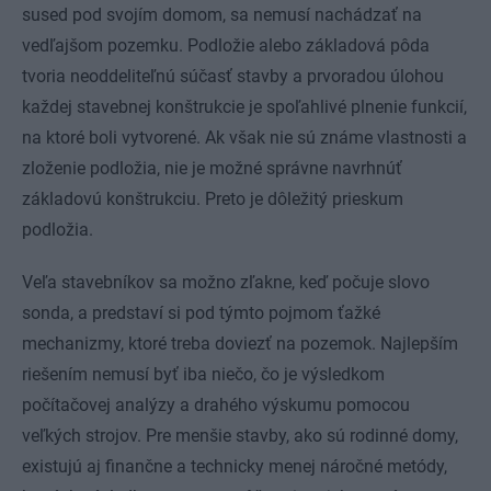
sused pod svojím domom, sa nemusí nachádzať na
vedľajšom pozemku. Podložie alebo základová pôda
tvoria neoddeliteľnú súčasť stavby a prvoradou úlohou
každej stavebnej konštrukcie je spoľahlivé plnenie funkcií,
na ktoré boli vytvorené. Ak však nie sú známe vlastnosti a
zloženie podložia, nie je možné správne navrhnúť
základovú konštrukciu. Preto je dôležitý prieskum
podložia.
Veľa stavebníkov sa možno zľakne, keď počuje slovo
sonda, a predstaví si pod týmto pojmom ťažké
mechanizmy, ktoré treba doviezť na pozemok. Najlepším
riešením nemusí byť iba niečo, čo je výsledkom
počítačovej analýzy a drahého výskumu pomocou
veľkých strojov. Pre menšie stavby, ako sú rodinné domy,
existujú aj finančne a technicky menej náročné metódy,