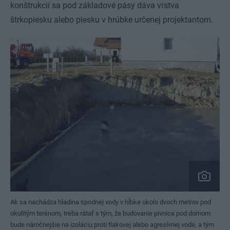
konštrukcií sa pod základové pásy dáva vrstva
štrkopiesku alebo piesku v hrúbke určenej projektantom.
Ak sa nachádza hladina spodnej vody v hĺbke okolo dvoch metrov pod
okolitým terénom, treba rátať s tým, že budovanie pivnice pod domom
bude náročnejšie na izoláciu proti tlakovej alebo agresívnej vode, a tým