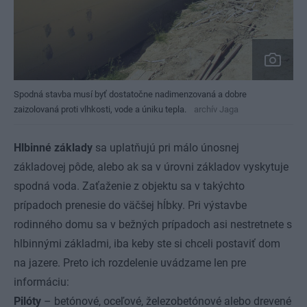
Spodná stavba musí byť dostatočne nadimenzovaná a dobre
zaizolovaná proti vlhkosti, vode a úniku tepla.
archív Jaga
Hlbinné základy
sa uplatňujú pri málo únosnej
základovej pôde, alebo ak sa v úrovni základov vyskytuje
spodná voda. Zaťaženie z objektu sa v takýchto
prípadoch prenesie do väčšej hĺbky. Pri výstavbe
rodinného domu sa v bežných prípadoch asi nestretnete s
hlbinnými základmi, iba keby ste si chceli postaviť dom
na jazere. Preto ich rozdelenie uvádzame len pre
informáciu:
Pilóty
– betónové, oceľové, železobetónové alebo drevené