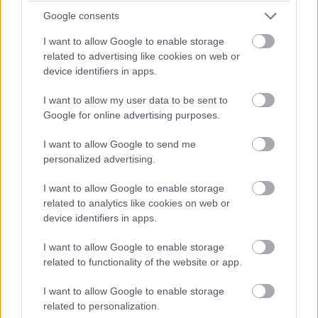
Google consents
Základové rošty
– tuho spojené základové pásy
prebiehajúce vo dvoch smeroch kolmých na seba.
I want to allow Google to enable storage
related to advertising like cookies on web or
Základové pätky
– používajú sa pri skeletovej konštrukcii
device identifiers in apps.
objektu, kde nie je súvislá nosná stena, ale stĺpy a základ
stačí umiestniť pod každý stĺp samostatne. Vyžadujú
I want to allow my user data to be sent to
Google for online advertising purposes.
dostatočne únosnú a rovnorodú základovú pôdu v celom
rozsahu. Všeobecne sú ekonomicky aj výrobne výhodné,
I want to allow Google to send me
ak ich strana nie je väčšia ako polovica osovej
personalized advertising.
vzdialenosti stĺpov, inak sú účelnejšie doskové alebo
I want to allow Google to enable storage
pilótové základy. Môžu byť štvorcové, obdĺžnikové,
related to analytics like cookies on web or
device identifiers in apps.
kruhové alebo iné. Osádzajú sa do štrkopieskového lôžka
alebo betónu hrubého 100 až 150 mm.
I want to allow Google to enable storage
Základové dosky
– používajú sa najmä vtedy, ak je
related to functionality of the website or app.
základová pôda menej únosná alebo sa tam nachádza
I want to allow Google to enable storage
spodná tlaková voda. Hrúbka dosky sa navrhuje v rozpätí
related to personalization.