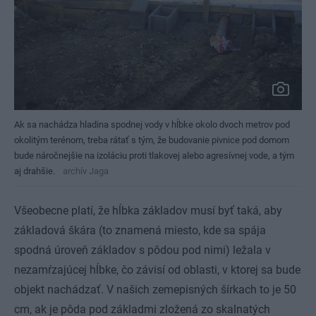
Ak sa nachádza hladina spodnej vody v hĺbke okolo dvoch metrov pod
okolitým terénom, treba rátať s tým, že budovanie pivnice pod domom
bude náročnejšie na izoláciu proti tlakovej alebo agresívnej vode, a tým
aj drahšie.
archív Jaga
Všeobecne platí, že hĺbka základov musí byť taká, aby
základová škára (to znamená miesto, kde sa spája
spodná úroveň základov s pôdou pod nimi) ležala v
nezamŕzajúcej hĺbke, čo závisí od oblasti, v ktorej sa bude
objekt nachádzať. V našich zemepisných šírkach to je 50
cm, ak je pôda pod základmi zložená zo skalnatých