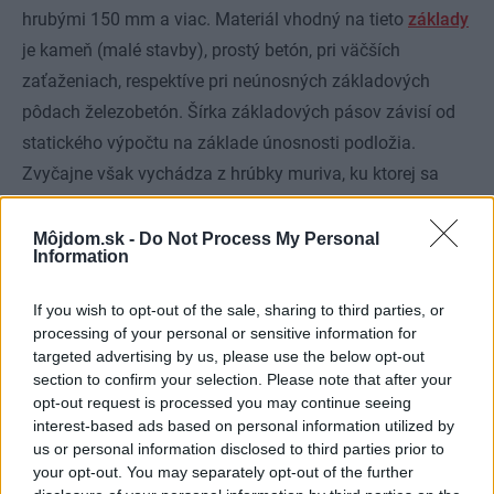
hrubými 150 mm a viac. Materiál vhodný na tieto
základy
je kameň (malé stavby), prostý betón, pri väčších
zaťaženiach, respektíve pri neúnosných základových
pôdach železobetón. Šírka základových pásov závisí od
statického výpočtu na základe únosnosti podložia.
Zvyčajne však vychádza z hrúbky muriva, ku ktorej sa
pripočíta po 100 až 150 mm na obe strany (napríklad pri
stene hrubej 400 mm je šírka základového pása pod
Môjdom.sk -
Do Not Process My Personal
Information
takou stenou 500 mm).
If you wish to opt-out of the sale, sharing to third parties, or
processing of your personal or sensitive information for
targeted advertising by us, please use the below opt-out
section to confirm your selection. Please note that after your
opt-out request is processed you may continue seeing
interest-based ads based on personal information utilized by
us or personal information disclosed to third parties prior to
your opt-out. You may separately opt-out of the further