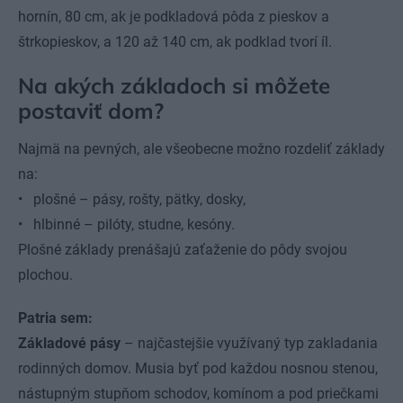
hornín, 80 cm, ak je podkladová pôda z pieskov a
štrkopieskov, a 120 až 140 cm, ak podklad tvorí íl.
Na akých základoch si môžete
postaviť dom?
Najmä na pevných, ale všeobecne možno rozdeliť základy
na:
• plošné – pásy, rošty, pätky, dosky,
• hlbinné – pilóty, studne, kesóny.
Plošné základy prenášajú zaťaženie do pôdy svojou
plochou.
Patria sem:
Základové pásy
– najčastejšie využívaný typ zakladania
rodinných domov. Musia byť pod každou nosnou stenou,
nástupným stupňom schodov, komínom a pod priečkami