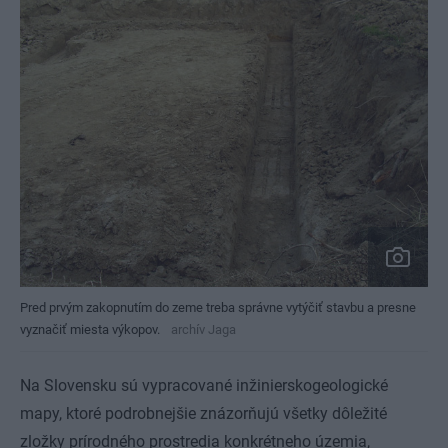
Pred prvým zakopnutím do zeme treba správne vytýčiť stavbu a presne
vyznačiť miesta výkopov.
archív Jaga
Na Slovensku sú vypracované inžinierskogeologické
mapy, ktoré podrobnejšie znázorňujú všetky dôležité
zložky prírodného prostredia konkrétneho územia,