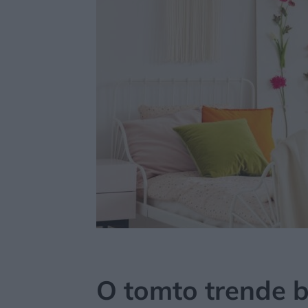
MÔJDOM
ŠTÝL
DIZAJN
O tomto trende 