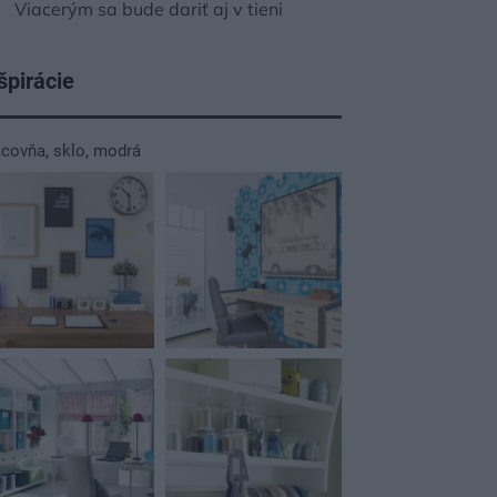
Viacerým sa bude dariť aj v tieni
špirácie
acovňa
,
sklo
,
modrá