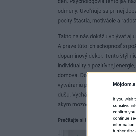
deň. Psychológovia tento jav n
odmeny. Uvoľňuje sa pri nej dop
pocity šťastia, motivácie a radost
Takto na nás dokážu vplývať aj ur
A práve túto ich schopnosť si po
dopamínový dekor. Tento štýl nie 
individuality a pozitívnej energi
domova. Dopamínový dekor pozýv
Môjdom.s
vytváraniu priestorov, ktoré nie 
dušu. Vychádza pritom z
psycho
If you wish 
akým mozog reaguje na vizuálne
sensitive in
confirm you
continue se
Prečítajte si tiež
information 
further disc