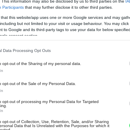
. This information may also be disclosed by us to third parties on the
IA
ských izbách podporiť
Participants
that may further disclose it to other third parties.
 sústredenosť či pokoj? Siahnite
 that this website/app uses one or more Google services and may gath
 farebných kombináciách
including but not limited to your visit or usage behaviour. You may click 
 to Google and its third-party tags to use your data for below specifi
ogle consent section.
l Data Processing Opt Outs
kor skutočne fungovať?
o opt-out of the Sharing of my personal data.
In
ka reakcii mozgu na vizuálne vnemy, pri
pamín. Samozrejme, každý vníma
o opt-out of the Sale of my Personal Data.
In
decké štúdie potvrdzujú, že príjemné
álny vplyv na naše pocity a psychiku.
to opt-out of processing my Personal Data for Targeted
ing.
e len aktuálnym trendom, má aj pevné
In
zog reaguje na svet okolo nás.
o opt-out of Collection, Use, Retention, Sale, and/or Sharing
ersonal Data that Is Unrelated with the Purposes for which it
lected.