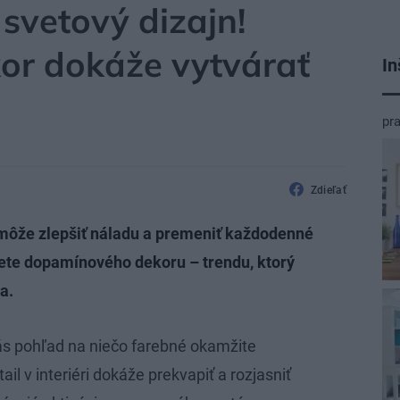
 svetový dizajn!
r dokáže vytvárať
In
pr
Zdieľať
ám môže zlepšiť náladu a premeniť každodenné
svete dopamínového dekoru – trendu, ktorý
a.
s pohľad na niečo farebné okamžite
il v interiéri dokáže prekvapiť a rozjasniť