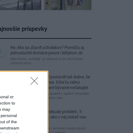
jnovšie príspevky
Re: Ako sa zbaviť ucholakov? Pomôžu aj
jednoduché domáce pasce | Môjdom.sk
blbeckovia, "ucholak" je uzitocny a len idiot kantri
uzitocny hmyz
Re: Vidiecku usadlosť postavili tak dobre, že
domáceho chráni i dnes. Ešte tu vidno
kamenné múry, no staré bývanie nečakajte
čakám kedy budú wc misy priamo v spálni! Umývadlá
sonal or
už sú štandardom! Tu niekomu ebe…
ection to
ou may
Re: Tesná spálňa už nebude problém. 5
 personal
praktických nápadov, ako v nej získať viac
out of the
úložného miesta
 downstream
Ja som pred časom v rámci šetrenia miesta skúsil
využiť priestor pod posteľou a nakúpil…