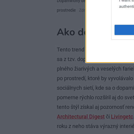
Dopamínový dekor sa nedrží striktných pra
authenti
prostredie
Zdroj: Ground Picture/Shutte
Ako dopamínový 
Tento trend je vo svete interiéro
sa z tzv. dopamínového obliekani
plného žiarivých a veselých farie
po prostredí, ktoré by vyvolávalo
sociálnych sietí, kde sa o dopa
pomerne rýchlo rozšíril aj do sv
tento štýl získal aj pozornosť 
Architectural Digest
či
Livingetc
roku z neho stáva výrazný interi