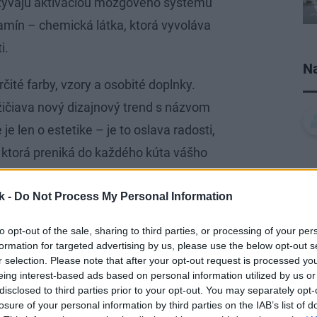
azývajú aktiváciou mozgového systému
amín – chemická látka, ktorá vyvoláva
i.
Na
čité farby, vzory a osobité doplnky.
žičiava nový dizajnový trend s názvom
je len o estetike – je to oslava radosti,
e, ktorá preniká do každého kúta vášho
a k hravosti, experimentovaniu a
k -
Do Not Process My Personal Information
sú len pekné na pohľad, ale aj dobré pre
lógie
a neurovedy, konkrétne zo spôsobu,
to opt-out of the sale, sharing to third parties, or processing of your per
 aj čuchové vnemy.
formation for targeted advertising by us, please use the below opt-out s
r selection. Please note that after your opt-out request is processed y
eing interest-based ads based on personal information utilized by us or
disclosed to third parties prior to your opt-out. You may separately opt-
losure of your personal information by third parties on the IAB’s list of