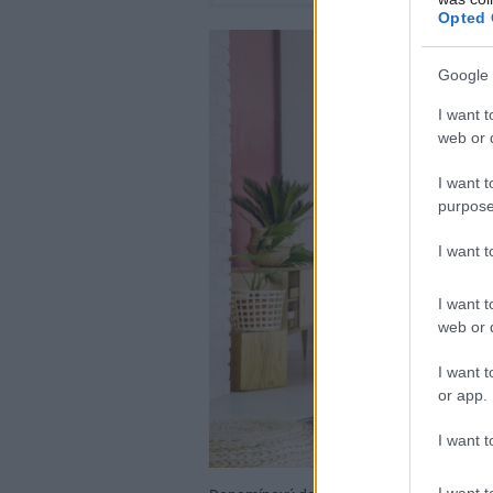
Opted 
Google 
I want t
web or d
I want t
purpose
I want 
I want t
web or d
I want t
or app.
I want t
I want t