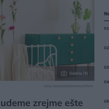
Na
Galéria (9)
Zdroj: KatarzynaBialasiewicz/iStock
budeme zrejme ešte