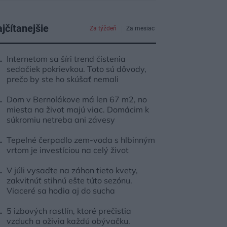
jčítanejšie
Za týždeň
Za mesiac
Internetom sa šíri trend čistenia
sedačiek pokrievkou. Toto sú dôvody,
prečo by ste ho skúšať nemali
Dom v Bernolákove má len 67 m2, no
miesta na život majú viac. Domácim k
súkromiu netreba ani závesy
Tepelné čerpadlo zem-voda s hlbinným
vrtom je investíciou na celý život
V júli vysaďte na záhon tieto kvety,
zakvitnúť stihnú ešte túto sezónu.
Viaceré sa hodia aj do sucha
5 izbových rastlín, ktoré prečistia
vzduch a oživia každú obývačku.