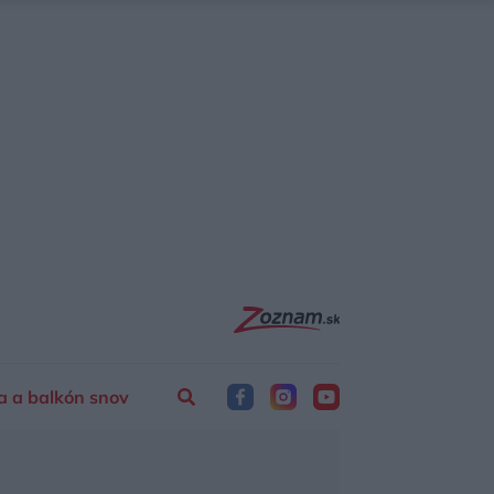
a a balkón snov