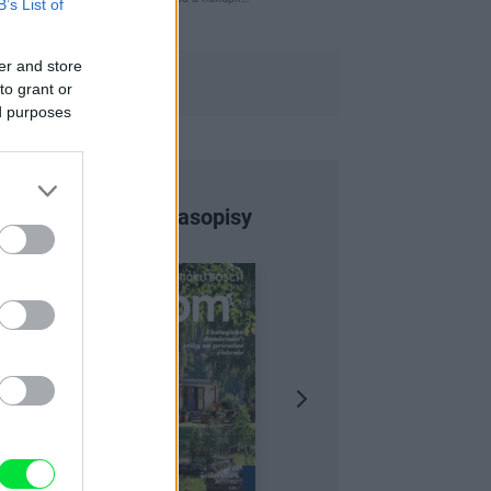
B’s List of
er and store
to grant or
ed purposes
Najnovšie časopisy