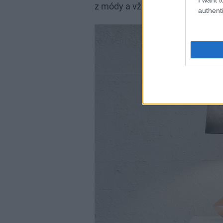
z módy a vždy sa nájde miesto, 
authenti