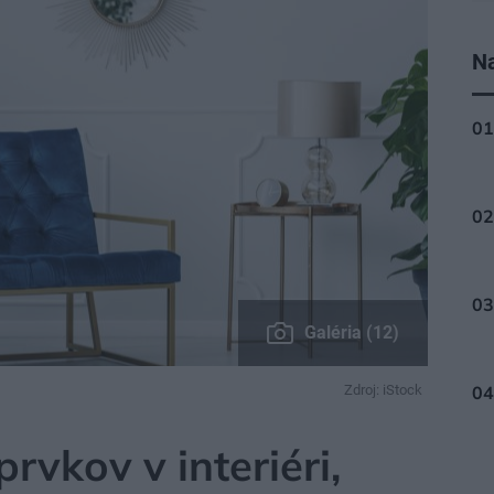
Na
Galéria (12)
Zdroj: iStock
rvkov v interiéri,