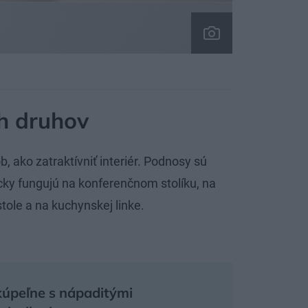
h druhov
 ako zatraktívniť interiér. Podnosy sú
icky fungujú na konferenčnom stolíku, na
tole a na kuchynskej linke.
úpeľne s nápaditými