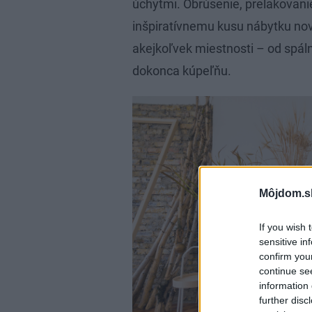
úchytmi. Obrúsenie, prelakovani
inšpiratívnemu kusu nábytku nov
akejkoľvek miestnosti – od spál
dokonca kúpeľňu.
Môjdom.s
If you wish 
sensitive in
confirm you
continue se
information 
further disc