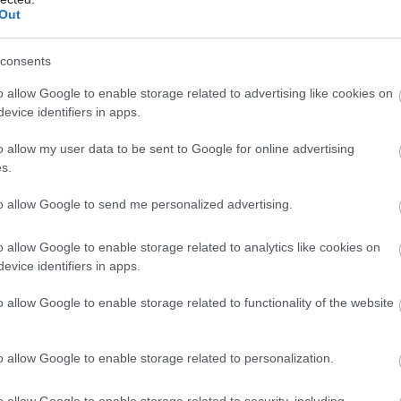
Out
stvá sa skrývajú za pekne
consents
mi interiérmi? Spoznajte 7
 ktorých sa držia najlepší
Môj dom Špeciál 02/2026
o allow Google to enable storage related to advertising like cookies on
evice identifiers in apps.
 dizajnéri
o allow my user data to be sent to Google for online advertising
s.
to allow Google to send me personalized advertising.
lná lampa
o allow Google to enable storage related to analytics like cookies on
evice identifiers in apps.
umelecké dielo, môže byť šperkom celého
vyniknú v obývačke, ale aj v spálni, kde sa
o allow Google to enable storage related to functionality of the website
berte si z lámp, ktoré majú podstavu v
 sklenej gule, či kovového stojana, so
o allow Google to enable storage related to personalization.
chým tienidlom. Tento štýl nikdy nevyjde
o allow Google to enable storage related to security, including