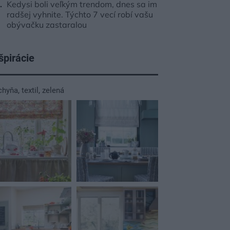
Kedysi boli veľkým trendom, dnes sa im
radšej vyhnite. Týchto 7 vecí robí vašu
obývačku zastaralou
špirácie
chyňa
,
textil
,
zelená