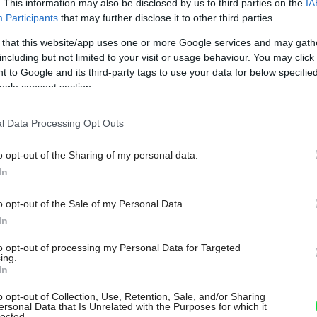
. This information may also be disclosed by us to third parties on the
IA
Participants
that may further disclose it to other third parties.
 that this website/app uses one or more Google services and may gath
including but not limited to your visit or usage behaviour. You may click 
 to Google and its third-party tags to use your data for below specifi
ogle consent section.
l Data Processing Opt Outs
ečenia, na príbory a prestieranie, do
na odkladanie drobností, do obývačky pod
o opt-out of the Sharing of my personal data.
erateľských cenností.
In
yšok miestnosti alebo bytu vybavený
o opt-out of the Sale of my Personal Data.
 predmetmi. Starožitná komoda
In
ér na úplne inú úroveň. Tento kúsok sa
to opt-out of processing my Personal Data for Targeted
ing.
In
o opt-out of Collection, Use, Retention, Sale, and/or Sharing
ersonal Data that Is Unrelated with the Purposes for which it
lected.