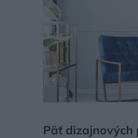
MÔJDOM
ŠTÝL
DIZAJN
Päť dizajnových p