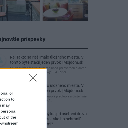
jnovšie príspevky
Re: Takto sa rieši málo úložného miesta. V
tomto byte stačil jeden prvok | Môjdom.sk
My napríklad labky utierame hneď pri dverách a doma
pred dvere používame tyčový ETA Terier…
Re: Takto sa rieši málo úložného miesta. V
tomto byte stačil jeden prvok | Môjdom.sk
sonal or
Dizajn je to nádherný, tá brezová preglejka a čisté línie
ection to
vyzerajú super. Ale vždy, keď…
ou may
 personal
Re: Toto je najväčší mýtus pri ošetrení dreva
out of the
a môže vás vyjsť draho. Ako ho ochrániť
 downstream
pred hnitím a škodcami?