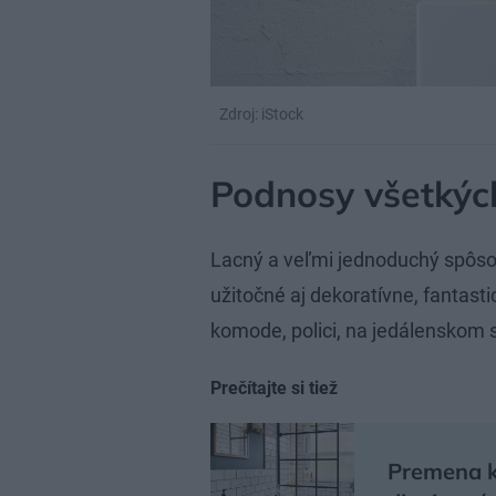
Zdroj: iStock
Podnosy všetkýc
Lacný a veľmi jednoduchý spôsob,
užitočné aj dekoratívne, fantast
komode, polici, na jedálenskom s
Prečítajte si tiež
Premena k