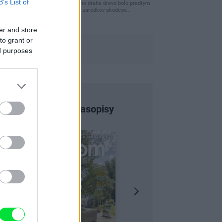
B’s List of
clovek by cakal ze vysusene drahe drevo bolo predtym
naparovane aby sa zbavilo zarodkov skodcov...
er and store
to grant or
ed purposes
Najnovšie časopisy