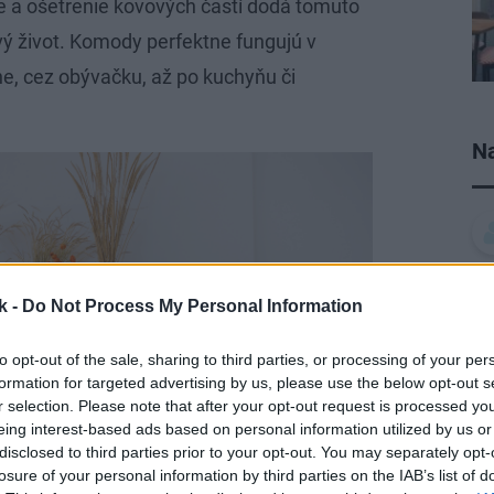
e a ošetrenie kovových častí dodá tomuto
ý život. Komody perfektne fungujú v
ne, cez obývačku, až po kuchyňu či
Na
k -
Do Not Process My Personal Information
to opt-out of the sale, sharing to third parties, or processing of your per
formation for targeted advertising by us, please use the below opt-out s
r selection. Please note that after your opt-out request is processed y
eing interest-based ads based on personal information utilized by us or
disclosed to third parties prior to your opt-out. You may separately opt-
losure of your personal information by third parties on the IAB’s list of