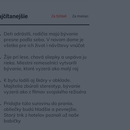
jčítanejšie
Za týždeň
Za mesiac
Deti odrástli, rodičia majú bývanie
presne podľa seba. V novom dome je
všetko pre ich život i návštevy vnúčat
Žije pri lese, chová sliepky a uspáva ju
rieka. Miestni remeselníci vytvorili
bývanie, ktoré vyzerá ako malý raj
K bytu ladili aj škáry v obklade.
Majitelia zbúrali stereotyp, bývanie
vyzerá ako z filmov svojského režiséra
Pridajte túto surovinu do prania,
obliečky budú hladšie a pevnejšie.
Starý trik z hotelov poznali už naše
babičky