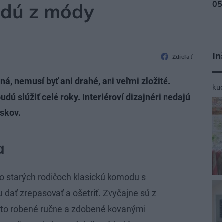
jdú z módy
In
Zdieľať
ná, nemusí byť ani drahé, ani veľmi zložité.
ku
dú slúžiť celé roky. Interiéroví dizajnéri nedajú
úskov.
a
 po starých rodičoch klasickú komodu s
u dať zrepasovať a ošetriť. Zvyčajne sú z
sto robené ručne a zdobené kovanými