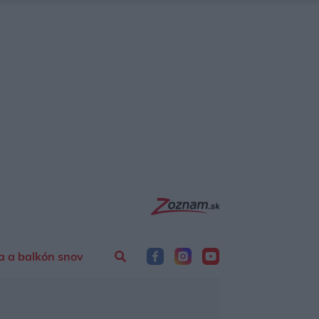
a a balkón snov