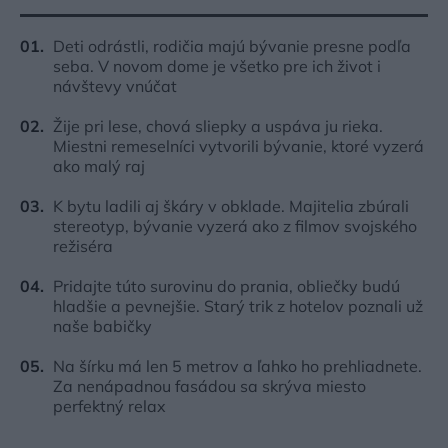
Deti odrástli, rodičia majú bývanie presne podľa
seba. V novom dome je všetko pre ich život i
návštevy vnúčat
Žije pri lese, chová sliepky a uspáva ju rieka.
Miestni remeselníci vytvorili bývanie, ktoré vyzerá
ako malý raj
K bytu ladili aj škáry v obklade. Majitelia zbúrali
stereotyp, bývanie vyzerá ako z filmov svojského
režiséra
Pridajte túto surovinu do prania, obliečky budú
hladšie a pevnejšie. Starý trik z hotelov poznali už
naše babičky
Na šírku má len 5 metrov a ľahko ho prehliadnete.
Za nenápadnou fasádou sa skrýva miesto
perfektný relax