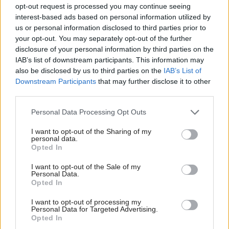
Najnovšie príspevky
opt-out request is processed you may continue seeing
interest-based ads based on personal information utilized by
us or personal information disclosed to third parties prior to
Re: Takto sa rieši málo úložného miesta. V tomto byte
your opt-out. You may separately opt-out of the further
stačil jeden prvok | Môjdom.sk
disclosure of your personal information by third parties on the
My napríklad labky utierame hneď pri dverách a doma pred dvere
IAB’s list of downstream participants. This information may
používame tyčový ETA Terier…
also be disclosed by us to third parties on the
IAB’s List of
Downstream Participants
that may further disclose it to other
Re: Takto sa rieši málo úložného miesta. V tomto byte
third parties.
stačil jeden prvok | Môjdom.sk
Dizajn je to nádherný, tá brezová preglejka a čisté línie vyzerajú super.
Please note that this website/app uses one or more Google
Personal Data Processing Opt Outs
Ale vždy, keď…
services and may gather and store information including but
not limited to your visit or usage behaviour. You may click to
I want to opt-out of the Sharing of my
Re: Toto je najväčší mýtus pri ošetrení dreva a môže vás
personal data.
grant or deny consent to Google and its third-party tags to
Opted In
vyjsť draho. Ako ho ochrániť pred hnitím a škodcami?
use your data for below specified purposes in below Google
clovek by cakal ze vysusene drahe drevo bolo predtym naparovane aby
consent section.
sa zbavilo zarodkov skodcov...
I want to opt-out of the Sale of my
Personal Data.
Opted In
I want to opt-out of processing my
Personal Data for Targeted Advertising.
Opted In