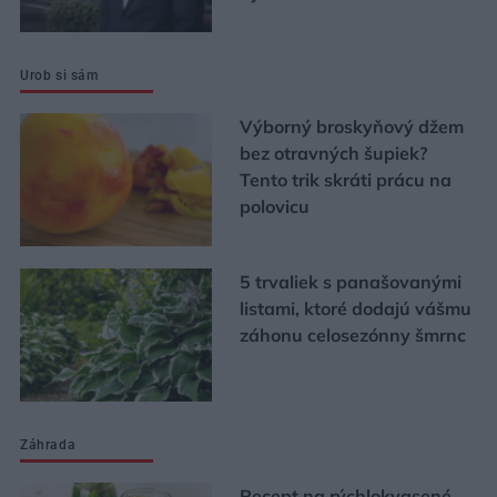
Urob si sám
Výborný broskyňový džem
bez otravných šupiek?
Tento trik skráti prácu na
polovicu
5 trvaliek s panašovanými
listami, ktoré dodajú vášmu
záhonu celosezónny šmrnc
Záhrada
Recept na rýchlokvasené