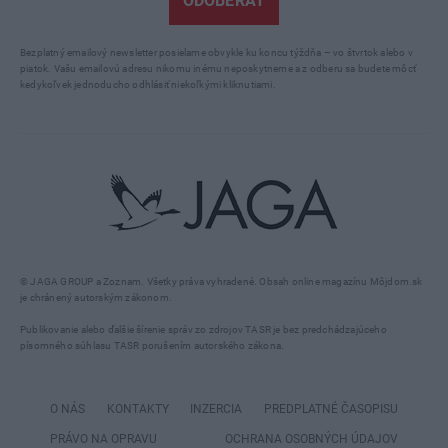
ODOBERAŤ
Bezplatný emailový newsletter posielame obvykle ku koncu týždňa – vo štvrtok alebo v
piatok. Vašu emailovú adresu nikomu inému neposkytneme a z odberu sa budete môcť
kedykoľvek jednoducho odhlásiť niekoľkými kliknutiami.
© JAGA GROUP a Zoznam. Všetky práva vyhradené. Obsah online magazínu Môjdom.sk
je chránený autorským zákonom.
Publikovanie alebo ďalšie šírenie správ zo zdrojov TASR je bez predchádzajúceho
písomného súhlasu TASR porušením autorského zákona.
O NÁS
KONTAKTY
INZERCIA
PREDPLATNÉ ČASOPISU
PRÁVO NA OPRAVU
OCHRANA OSOBNÝCH ÚDAJOV