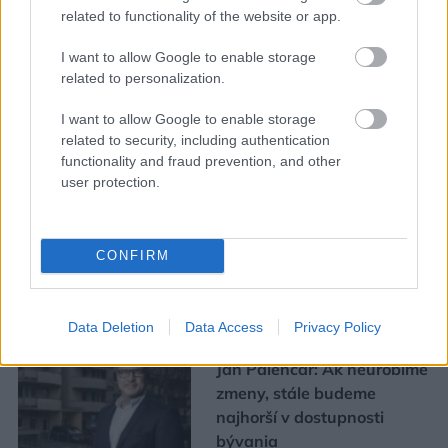
related to functionality of the website or app.
I want to allow Google to enable storage
related to personalization.
I want to allow Google to enable storage
Mohlo by vás zaujímať
related to security, including authentication
functionality and fraud prevention, and other
user protection.
ASB.sk
Zmenili dispozíciu a odkryli
pôvodný charakter bytu.
CONFIRM
Výsledkom je interiér plný
kontrastov
Data Deletion
Data Access
Privacy Policy
Ján Palenčár: Ak neurobíme
zmeny, stále budeme
najhorší v dostupnosti
bývania