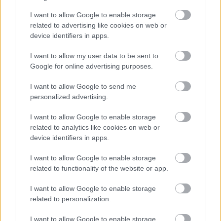
I want to allow Google to enable storage
related to advertising like cookies on web or
device identifiers in apps.
I want to allow my user data to be sent to
Google for online advertising purposes.
I want to allow Google to send me
personalized advertising.
Najnovšie príspevky
I want to allow Google to enable storage
related to analytics like cookies on web or
Re: Takto sa rieši málo úložného miesta. V tomto byte
device identifiers in apps.
stačil jeden prvok | Môjdom.sk
My napríklad labky utierame hneď pri dverách a doma pred dvere
I want to allow Google to enable storage
používame tyčový ETA Terier…
related to functionality of the website or app.
Re: Takto sa rieši málo úložného miesta. V tomto byte
I want to allow Google to enable storage
stačil jeden prvok | Môjdom.sk
related to personalization.
Dizajn je to nádherný, tá brezová preglejka a čisté línie vyzerajú super.
Ale vždy, keď…
I want to allow Google to enable storage