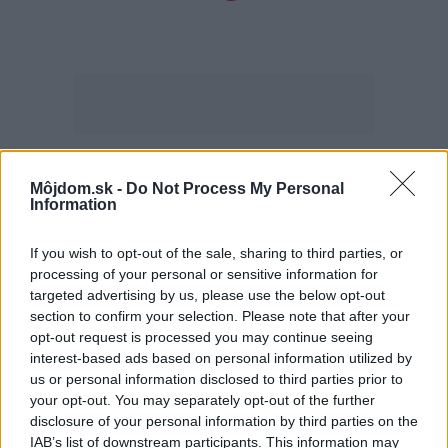
Najčítanejšie
Môjdom.sk -
Do Not Process My Personal
Za týždeň
Za mesiac
Information
Deti odrástli, rodičia majú bývanie presne podľa
If you wish to opt-out of the sale, sharing to third parties, or
seba. V novom dome je všetko pre ich život i
processing of your personal or sensitive information for
návštevy vnúčat
targeted advertising by us, please use the below opt-out
section to confirm your selection. Please note that after your
K bytu ladili aj škáry v obklade. Majitelia zbúrali
opt-out request is processed you may continue seeing
stereotyp, bývanie vyzerá ako z filmov svojského
interest-based ads based on personal information utilized by
režiséra
us or personal information disclosed to third parties prior to
your opt-out. You may separately opt-out of the further
Kedysi boli veľkým trendom, dnes sa im radšej
disclosure of your personal information by third parties on the
vyhnite. Týchto 7 vecí robí vašu obývačku
IAB’s list of downstream participants. This information may