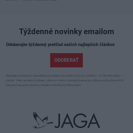
Týždenné novinky emailom
Odoberajte týždenný prehľad našich najlepších článkov
ODOBERAŤ
Bezplatný emailový newsletter posielame obvykle ku koncu týždňa – vo štvrtok alebo v
piatok. Vašu emailovú adresu nikomu inému neposkytneme a z odberu sa budete môcť
kedykoľvek jednoducho odhlásiť niekoľkými kliknutiami.