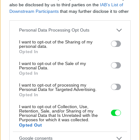
zastaralou
also be disclosed by us to third parties on the
IAB’s List of
Downstream Participants
that may further disclose it to other
Žije pri lese, chová sliepky a uspáva ju rieka.
third parties.
Miestni remeselníci vytvorili bývanie, ktoré vyzerá
ako malý raj
Please note that this website/app uses one or more Google
Personal Data Processing Opt Outs
services and may gather and store information including but
V dome v lese vyriešili známy problém. Dvaja
not limited to your visit or usage behaviour. You may click to
I want to opt-out of the Sharing of my
majitelia v ňom majú dosť súkromia aj miesto pre
personal data.
grant or deny consent to Google and its third-party tags to
spoločný čas
Opted In
use your data for below specified purposes in below Google
consent section.
I want to opt-out of the Sale of my
Personal Data.
Inšpirácie
Opted In
I want to opt-out of processing my
Personal Data for Targeted Advertising.
obývacia izba
,
kameň
,
hnedá
Opted In
I want to opt-out of Collection, Use,
Retention, Sale, and/or Sharing of my
Personal Data that Is Unrelated with the
Purposes for which it was collected.
Opted Out
Google consents