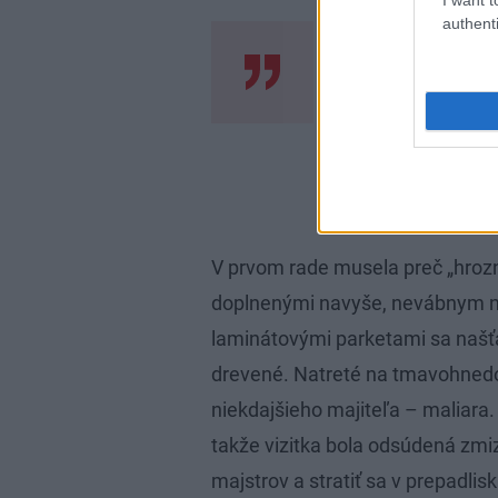
authenti
Keď skombin
lacné, výs
nebude pred
V prvom rade musela preč „hrozn
doplnenými navyše, nevábnym 
laminátovými parketami sa našťa
drevené. Natreté na tmavohnedo 
niekdajšieho majiteľa – maliara. 
takže vizitka bola odsúdená zm
majstrov a stratiť sa v prepadlisk