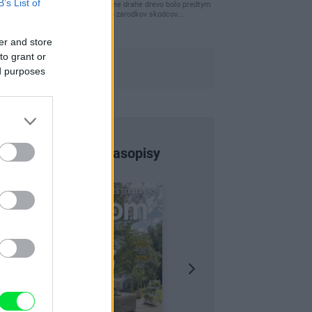
B’s List of
clovek by cakal ze vysusene drahe drevo bolo predtym
naparovane aby sa zbavilo zarodkov skodcov...
er and store
to grant or
ed purposes
Najnovšie časopisy