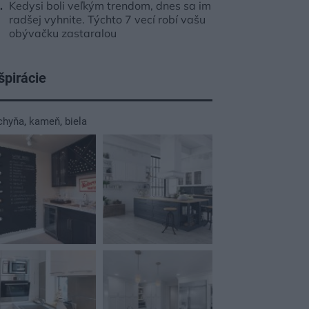
Kedysi boli veľkým trendom, dnes sa im
radšej vyhnite. Týchto 7 vecí robí vašu
obývačku zastaralou
špirácie
chyňa
,
kameň
,
biela