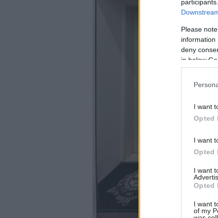
participants
Downstream 
Please note
information 
deny consent
in below Go
Persona
I want t
Opted 
I want t
Opted 
I want 
Advertis
Opted 
I want t
of my P
was col