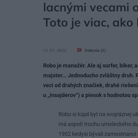
lacnými vecami o
Toto je viac, ako
12. 07. 2022
Diskusia (2)
Robo je manažér. Ale aj surfer, biker,
majster... Jednoducho zvláštny druh. Ro
veci od drahých značiek, drahé riešen
u „insajderov“) a piesok s hodnotou 
Robo si kúpil byt na svojráznej ul
má aspoň trochu umeleckého duc
1902 kedysi bývali zamestnanci 