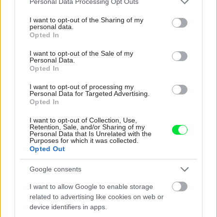
Personal Data Processing Opt Outs
services and may gather and store information including but
not limited to your visit or usage behaviour. You may click to
I want to opt-out of the Sharing of my
personal data.
grant or deny consent to Google and its third-party tags to
Opted In
use your data for below specified purposes in below Google
Najnovšie časopisy
consent section.
I want to opt-out of the Sale of my
Personal Data.
Opted In
I want to opt-out of processing my
Personal Data for Targeted Advertising.
Opted In
I want to opt-out of Collection, Use,
Retention, Sale, and/or Sharing of my
Personal Data that Is Unrelated with the
Purposes for which it was collected.
Opted Out
Môj dom 07-08/2026
Google consents
I want to allow Google to enable storage
related to advertising like cookies on web or
device identifiers in apps.