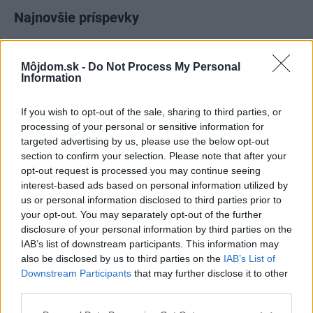
Najnovšie príspevky
Re: Takto sa rieši málo úložného miesta. V tomto byte
Môjdom.sk -
Do Not Process My Personal
stačil jeden prvok | Môjdom.sk
Information
My napríklad labky utierame hneď pri dverách a doma pred dvere
používame tyčový ETA Terier…
If you wish to opt-out of the sale, sharing to third parties, or
processing of your personal or sensitive information for
Re: Takto sa rieši málo úložného miesta. V tomto byte
targeted advertising by us, please use the below opt-out
stačil jeden prvok | Môjdom.sk
section to confirm your selection. Please note that after your
Dizajn je to nádherný, tá brezová preglejka a čisté línie vyzerajú super.
Ale vždy, keď…
opt-out request is processed you may continue seeing
interest-based ads based on personal information utilized by
us or personal information disclosed to third parties prior to
Re: Toto je najväčší mýtus pri ošetrení dreva a môže vás
vyjsť draho. Ako ho ochrániť pred hnitím a škodcami?
your opt-out. You may separately opt-out of the further
clovek by cakal ze vysusene drahe drevo bolo predtym naparovane aby
disclosure of your personal information by third parties on the
sa zbavilo zarodkov skodcov...
IAB’s list of downstream participants. This information may
also be disclosed by us to third parties on the
IAB’s List of
Downstream Participants
that may further disclose it to other
third parties.
Please note that this website/app uses one or more Google