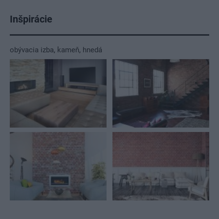
Inšpirácie
obývacia izba
,
kameň
,
hnedá