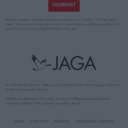
ODOBERAŤ
Bezplatný emailový newsletter posielame obvykle ku koncu týždňa – vo štvrtok alebo v
piatok. Vašu emailovú adresu nikomu inému neposkytneme a z odberu sa budete môcť
kedykoľvek jednoducho odhlásiť niekoľkými kliknutiami.
© JAGA GROUP a Zoznam. Všetky práva vyhradené. Obsah online magazínu Môjdom.sk
je chránený autorským zákonom.
Publikovanie alebo ďalšie šírenie správ zo zdrojov TASR je bez predchádzajúceho
písomného súhlasu TASR porušením autorského zákona.
O NÁS
KONTAKTY
INZERCIA
PREDPLATNÉ ČASOPISU