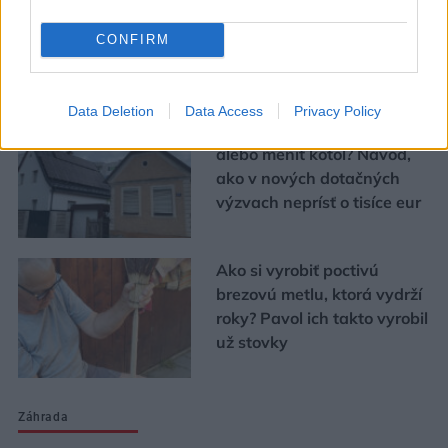
CONFIRM
Urob si sám
Data Deletion
Data Access
Privacy Policy
Chystáte sa zatepľovať
alebo meniť kotol? Návod,
ako v nových dotačných
výzvach neprísť o tisíce eur
Ako si vyrobiť poctivú
brezovú metlu, ktorá vydrží
roky? Pavol ich takto vyrobil
už stovky
Záhrada