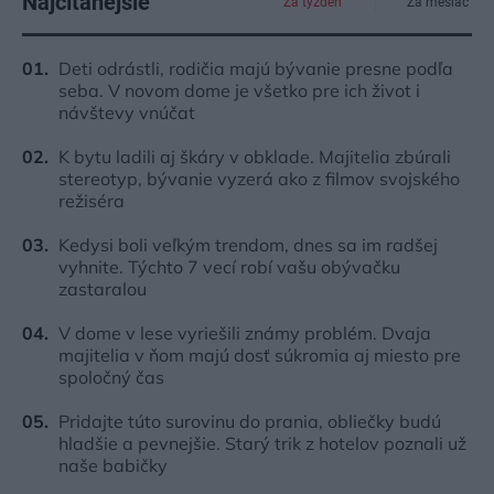
Najčítanejšie
Za týždeň
Za mesiac
Deti odrástli, rodičia majú bývanie presne podľa
seba. V novom dome je všetko pre ich život i
návštevy vnúčat
K bytu ladili aj škáry v obklade. Majitelia zbúrali
stereotyp, bývanie vyzerá ako z filmov svojského
režiséra
Kedysi boli veľkým trendom, dnes sa im radšej
vyhnite. Týchto 7 vecí robí vašu obývačku
zastaralou
V dome v lese vyriešili známy problém. Dvaja
majitelia v ňom majú dosť súkromia aj miesto pre
spoločný čas
Pridajte túto surovinu do prania, obliečky budú
hladšie a pevnejšie. Starý trik z hotelov poznali už
naše babičky