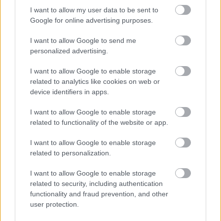
I want to allow my user data to be sent to
Google for online advertising purposes.
I want to allow Google to send me
personalized advertising.
Mohlo by vás zaujímať
I want to allow Google to enable storage
related to analytics like cookies on web or
device identifiers in apps.
ASB.sk
I want to allow Google to enable storage
Dva mosty v Trebišove sú
related to functionality of the website or app.
v havarijnom stave. Čaká
I want to allow Google to enable storage
ich oprava spolu za 11,4
related to personalization.
mil. eur
I want to allow Google to enable storage
related to security, including authentication
Strabag: Potichu sme prišli
functionality and fraud prevention, and other
a potichu odídeme
user protection.