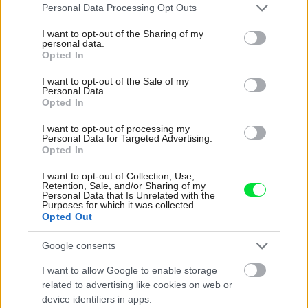
Please note that this website/app uses one or more Google
Personal Data Processing Opt Outs
services and may gather and store information including but
not limited to your visit or usage behaviour. You may click to
I want to opt-out of the Sharing of my
personal data.
grant or deny consent to Google and its third-party tags to
Opted In
use your data for below specified purposes in below Google
Najnovšie časopisy
consent section.
I want to opt-out of the Sale of my
Personal Data.
Opted In
I want to opt-out of processing my
Personal Data for Targeted Advertising.
Opted In
I want to opt-out of Collection, Use,
Retention, Sale, and/or Sharing of my
Personal Data that Is Unrelated with the
Purposes for which it was collected.
Opted Out
Môj dom 07-08/2026
Google consents
I want to allow Google to enable storage
related to advertising like cookies on web or
device identifiers in apps.