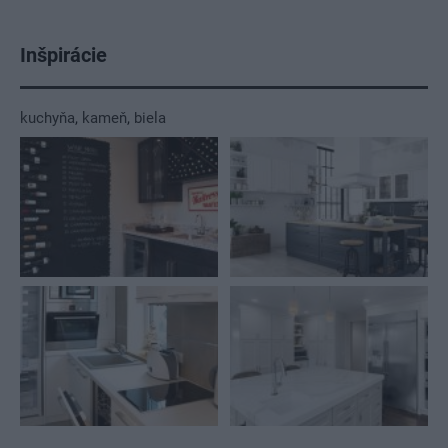
Inšpirácie
kuchyňa
,
kameň
,
biela