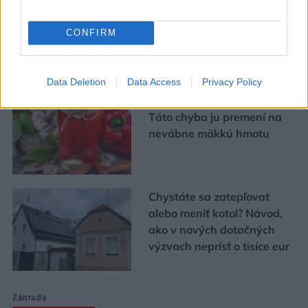
CONFIRM
Urob si sám
Data Deletion
Data Access
Privacy Policy
Chystáte sa zavárať kápiu?
Táto chyba ju premení na
nevábne mäkkú hmotu
Chystáte sa zatepľovať
alebo meniť kotol? Návod,
ako v nových dotačných
výzvach neprísť o tisíce eur
Záhrada