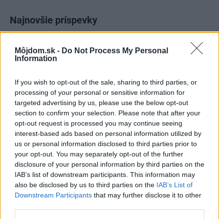
Najnovšie príspevky
Môjdom.sk -
Do Not Process My Personal
Re: Takto sa rieši málo úložného miesta. V tomto byte
Information
stačil jeden prvok | Môjdom.sk
My napríklad labky utierame hneď pri dverách a doma pred dvere
používame tyčový ETA Terier…
If you wish to opt-out of the sale, sharing to third parties, or
processing of your personal or sensitive information for
Re: Takto sa rieši málo úložného miesta. V tomto byte
targeted advertising by us, please use the below opt-out
stačil jeden prvok | Môjdom.sk
section to confirm your selection. Please note that after your
Dizajn je to nádherný, tá brezová preglejka a čisté línie vyzerajú super.
opt-out request is processed you may continue seeing
Ale vždy, keď…
interest-based ads based on personal information utilized by
us or personal information disclosed to third parties prior to
Re: Toto je najväčší mýtus pri ošetrení dreva a môže vás
your opt-out. You may separately opt-out of the further
vyjsť draho. Ako ho ochrániť pred hnitím a škodcami?
disclosure of your personal information by third parties on the
clovek by cakal ze vysusene drahe drevo bolo predtym naparovane aby
sa zbavilo zarodkov skodcov...
IAB’s list of downstream participants. This information may
also be disclosed by us to third parties on the
IAB’s List of
Downstream Participants
that may further disclose it to other
third parties.