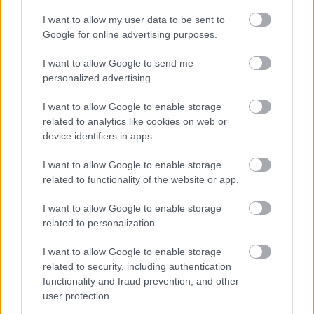
I want to allow my user data to be sent to
Google for online advertising purposes.
I want to allow Google to send me
personalized advertising.
I want to allow Google to enable storage
Mohlo by vás zaujímať
related to analytics like cookies on web or
device identifiers in apps.
ASB.sk
I want to allow Google to enable storage
related to functionality of the website or app.
Dva mosty v Trebišove sú
v havarijnom stave. Čaká
I want to allow Google to enable storage
ich oprava spolu za 11,4
related to personalization.
mil. eur
I want to allow Google to enable storage
related to security, including authentication
Strabag: Potichu sme prišli
functionality and fraud prevention, and other
user protection.
a potichu odídeme