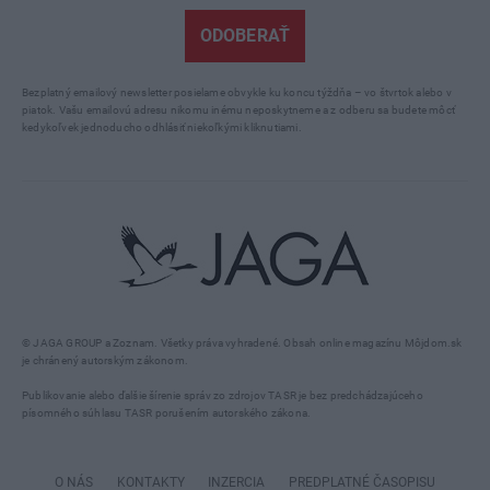
ODOBERAŤ
Bezplatný emailový newsletter posielame obvykle ku koncu týždňa – vo štvrtok alebo v
piatok. Vašu emailovú adresu nikomu inému neposkytneme a z odberu sa budete môcť
kedykoľvek jednoducho odhlásiť niekoľkými kliknutiami.
© JAGA GROUP a Zoznam. Všetky práva vyhradené. Obsah online magazínu Môjdom.sk
je chránený autorským zákonom.
Publikovanie alebo ďalšie šírenie správ zo zdrojov TASR je bez predchádzajúceho
písomného súhlasu TASR porušením autorského zákona.
O NÁS
KONTAKTY
INZERCIA
PREDPLATNÉ ČASOPISU