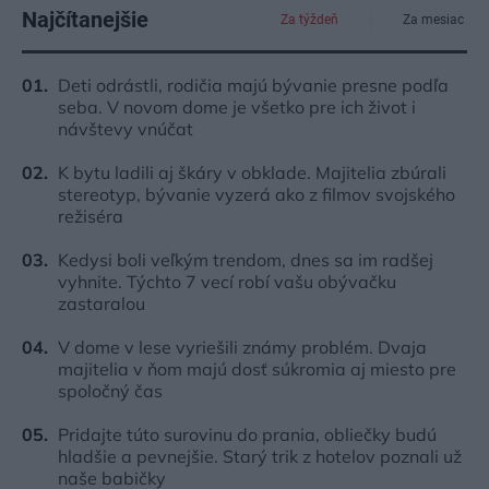
Najčítanejšie
Za týždeň
Za mesiac
Deti odrástli, rodičia majú bývanie presne podľa
seba. V novom dome je všetko pre ich život i
návštevy vnúčat
K bytu ladili aj škáry v obklade. Majitelia zbúrali
stereotyp, bývanie vyzerá ako z filmov svojského
režiséra
Kedysi boli veľkým trendom, dnes sa im radšej
vyhnite. Týchto 7 vecí robí vašu obývačku
zastaralou
V dome v lese vyriešili známy problém. Dvaja
majitelia v ňom majú dosť súkromia aj miesto pre
spoločný čas
Pridajte túto surovinu do prania, obliečky budú
hladšie a pevnejšie. Starý trik z hotelov poznali už
naše babičky