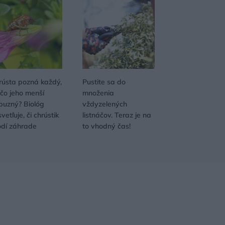
rústa pozná každý,
Pustite sa do
 čo jeho menší
množenia
íbuzný? Biológ
vždyzelených
vetľuje, či chrústik
listnáčov. Teraz je na
odí záhrade
to vhodný čas!