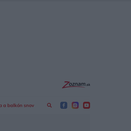
a a balkón snov