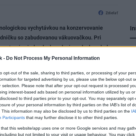
Zdieľať
In
hnologickou vychytávkou na konzervovanie
hladničku so zabudovanou vákuovačkou. Pri
a potraviny jednoducho odsaje vzduch a obal sa
pr
k -
Do Not Process My Personal Information
to opt-out of the sale, sharing to third parties, or processing of your per
formation for targeted advertising by us, please use the below opt-out s
r selection. Please note that after your opt-out request is processed y
eing interest-based ads based on personal information utilized by us or
disclosed to third parties prior to your opt-out. You may separately opt-
losure of your personal information by third parties on the IAB’s list of
držia v chladničke čerstvé 3- až 5-krát
. This information may also be disclosed by us to third parties on the
IA
á priamo v chladničke – tvorí elegantnú
Participants
that may further disclose it to other third parties.
žívať akékoľvek vrecká určené na
 that this website/app uses one or more Google services and may gath
including but not limited to your visit or usage behaviour. You may click 