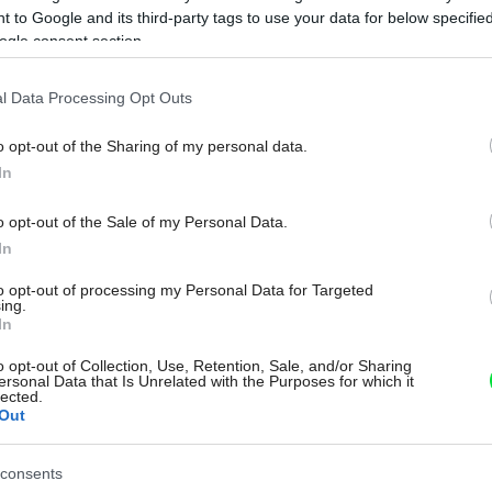
dničky patrí aj technológia No Frost,
 to Google and its third-party tags to use your data for below specifi
hodná na dlhšie uskladnenie mäsa alebo
ogle consent section.
útorné prostredie. Iste oceníte aj
l Data Processing Opt Outs
ochranu proti odtlačkom prstov. Novinka od
Na
6845VX navyše šetrí energiu – je
o opt-out of the Sharing of my personal data.
In
 A+. Odporúčaná cena je 1 099 €.
o opt-out of the Sale of my Personal Data.
ke
www.fagor.com
In
to opt-out of processing my Personal Data for Targeted
ing.
In
o opt-out of Collection, Use, Retention, Sale, and/or Sharing
ersonal Data that Is Unrelated with the Purposes for which it
lected.
Out
consents
Zdieľať článok