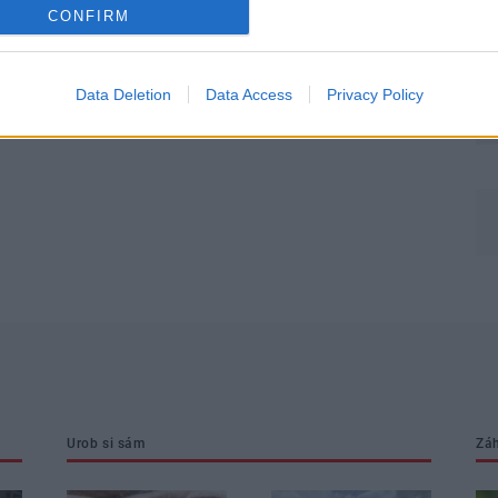
CONFIRM
Môj dom Špeciál 02/2026
Data Deletion
Data Access
Privacy Policy
Urob si sám
Zá