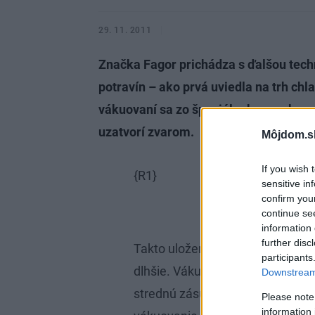
29. 11. 2011
Značka Fagor prichádza s ďalšou tec
potravín – ako prvá uviedla na trh c
vákuovaní sa zo špeciálneho vrecka n
uzatvorí zvarom.
Môjdom.s
If you wish 
{R1}
sensitive in
confirm you
continue se
information 
further disc
Takto uložené potraviny potom vy
participants
dlhšie. Vákuovačka je zabudovan
Downstream 
strednú zásuvku a umožňuje pou
Please note
information 