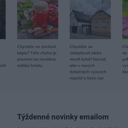
Chystáte sa zavárať
Chystáte sa
Ch
kápiu? Táto chyba ju
zatepľovať alebo
no
premení na nevábne
meniť kotol? Návod,
pr
osti
mäkkú hmotu
ako v nových
vys
dotačných výzvach
šk
neprísť o tisíce eur
Týždenné novinky emailom