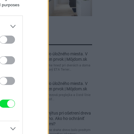
ed purposes
jnovšie príspevky
Re: Takto sa rieši málo úložného miesta. V
tomto byte stačil jeden prvok | Môjdom.sk
My napríklad labky utierame hneď pri dverách a doma
pred dvere používame tyčový ETA Terier…
Re: Takto sa rieši málo úložného miesta. V
tomto byte stačil jeden prvok | Môjdom.sk
Dizajn je to nádherný, tá brezová preglejka a čisté línie
vyzerajú super. Ale vždy, keď…
Re: Toto je najväčší mýtus pri ošetrení dreva
a môže vás vyjsť draho. Ako ho ochrániť
pred hnitím a škodcami?
clovek by cakal ze vysusene drahe drevo bolo predtym