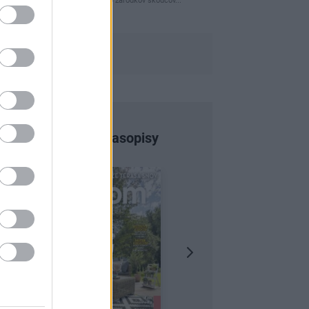
naparovane aby sa zbavilo zarodkov skodcov...
Najnovšie časopisy