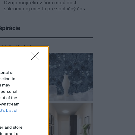
Dvaja majitelia v ňom majú dosť
súkromia aj miesto pre spoločný čas
špirácie
edsieň
,
sklo
,
biela
sonal or
ection to
ou may
 personal
out of the
 downstream
B’s List of
er and store
to grant or