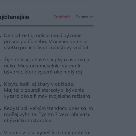
jčítanejšie
Za týždeň
Za mesiac
Deti odrástli, rodičia majú bývanie
presne podľa seba. V novom dome je
všetko pre ich život i návštevy vnúčat
Žije pri lese, chová sliepky a uspáva ju
rieka. Miestni remeselníci vytvorili
bývanie, ktoré vyzerá ako malý raj
K bytu ladili aj škáry v obklade.
Majitelia zbúrali stereotyp, bývanie
vyzerá ako z filmov svojského režiséra
Kedysi boli veľkým trendom, dnes sa im
radšej vyhnite. Týchto 7 vecí robí vašu
obývačku zastaralou
V dome v lese vyriešili známy problém.