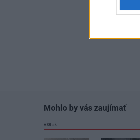
Mohlo by vás zaujímať
ASB.sk