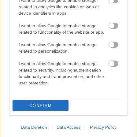
I want to allow Google to enable storage
related to analytics like cookies on web or
device identifiers in apps.
I want to allow Google to enable storage
related to functionality of the website or app.
I want to allow Google to enable storage
Najčítanejšie
Za týždeň
Za mesiac
related to personalization.
I want to allow Google to enable storage
Deti odrástli, rodičia majú bývanie presne podľa
related to security, including authentication
seba. V novom dome je všetko pre ich život i
functionality and fraud prevention, and other
návštevy vnúčat
user protection.
Žije pri lese, chová sliepky a uspáva ju rieka.
Miestni remeselníci vytvorili bývanie, ktoré vyzerá
ako malý raj
CONFIRM
K bytu ladili aj škáry v obklade. Majitelia zbúrali
stereotyp, bývanie vyzerá ako z filmov svojského
Data Deletion
Data Access
Privacy Policy
režiséra