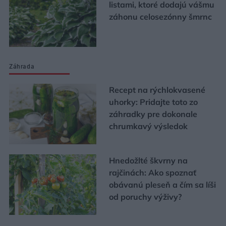
listami, ktoré dodajú vášmu
záhonu celosezónny šmrnc
Záhrada
Recept na rýchlokvasené
uhorky: Pridajte toto zo
záhradky pre dokonale
chrumkavý výsledok
Hnedožlté škvrny na
rajčinách: Ako spoznať
obávanú pleseň a čím sa líši
od poruchy výživy?