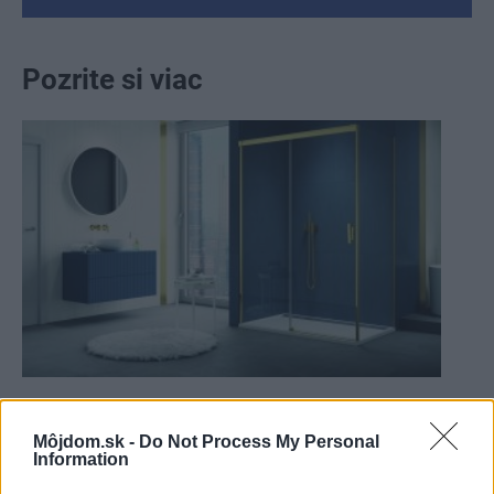
Pozrite si viac
Sprchovací kút CADURA od SanSwiss –
inšpirovaný prírodou, tvarovaný vodou
Môjdom.sk -
Do Not Process My Personal
Information