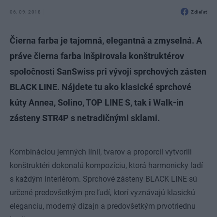
06. 09. 2018
Zdieľať
Čierna farba je tajomná, elegantná a zmyselná. A
práve čierna farba inšpirovala konštruktérov
spoločnosti SanSwiss pri vývoji sprchových zásten
BLACK LINE. Nájdete tu ako klasické sprchové
kúty Annea, Solino, TOP LINE S, tak i Walk-in
zásteny STR4P s netradičnými sklami.
Kombináciou jemných línií, tvarov a proporcií vytvorili
konštruktéri dokonalú kompozíciu, ktorá harmonicky ladí
s každým interiérom. Sprchové zásteny BLACK LINE sú
určené predovšetkým pre ľudí, ktorí vyznávajú klasickú
eleganciu, moderný dizajn a predovšetkým prvotriednu