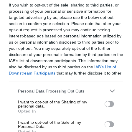
If you wish to opt-out of the sale, sharing to third parties, or
processing of your personal or sensitive information for
targeted advertising by us, please use the below opt-out
section to confirm your selection. Please note that after your
opt-out request is processed you may continue seeing
interest-based ads based on personal information utilized by
us or personal information disclosed to third parties prior to
your opt-out. You may separately opt-out of the further
disclosure of your personal information by third parties on the
IAB’s list of downstream participants. This information may
Sprchová zástena CADURA od SanSwiss –
also be disclosed by us to third parties on the
IAB’s List of
Downstream Participants
that may further disclose it to other
inšpirovaná prírodou, tvarovaná vodou
third parties.
Please note that this website/app uses one or more Google
Personal Data Processing Opt Outs
services and may gather and store information including but
not limited to your visit or usage behaviour. You may click to
I want to opt-out of the Sharing of my
personal data.
grant or deny consent to Google and its third-party tags to
Opted In
use your data for below specified purposes in below Google
consent section.
I want to opt-out of the Sale of my
Personal Data.
Opted In