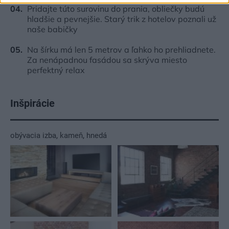
Pridajte túto surovinu do prania, obliečky budú
hladšie a pevnejšie. Starý trik z hotelov poznali už
naše babičky
Na šírku má len 5 metrov a ľahko ho prehliadnete.
Za nenápadnou fasádou sa skrýva miesto
perfektný relax
Inšpirácie
obývacia izba
,
kameň
,
hnedá