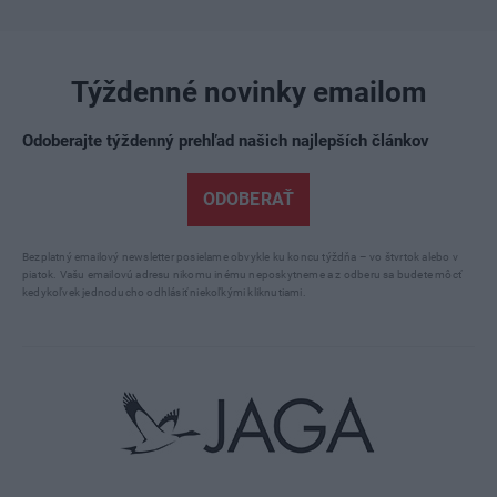
Týždenné novinky emailom
Odoberajte týždenný prehľad našich najlepších článkov
ODOBERAŤ
Bezplatný emailový newsletter posielame obvykle ku koncu týždňa – vo štvrtok alebo v
piatok. Vašu emailovú adresu nikomu inému neposkytneme a z odberu sa budete môcť
kedykoľvek jednoducho odhlásiť niekoľkými kliknutiami.