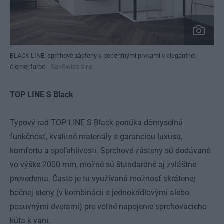
BLACK LINE: sprchové zásteny s decentnými prvkami v elegantnej
čiernej farbe
SanSwiss s.r.o.
TOP LINE S Black
Typový rad TOP LINE S Black ponúka dômyselnú
funkčnosť, kvalitné materiály s garanciou luxusu,
komfortu a spoľahlivosti. Sprchové zásteny sú dodávané
vo výške 2000 mm, možné sú štandardné aj zvláštne
prevedenia. Často je tu využívaná možnosť skrátenej
bočnej steny (v kombinácii s jednokrídlovými alebo
posuvnými dverami) pre voľné napojenie sprchovacieho
kúta k vani.