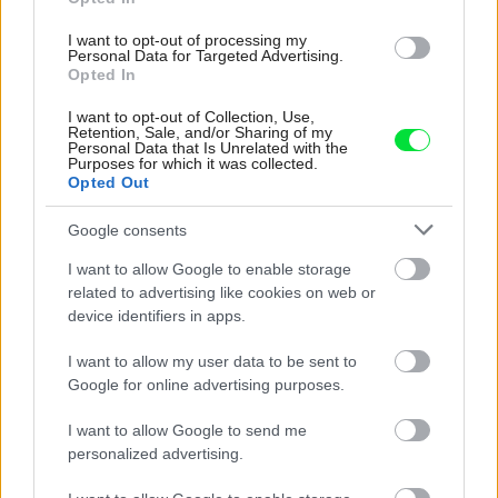
I want to opt-out of processing my
Personal Data for Targeted Advertising.
Opted In
Elegantná sprchová zástena CADURA od
SanSwiss – kvalita do Vašej kúpeľne!
I want to opt-out of Collection, Use,
Retention, Sale, and/or Sharing of my
Personal Data that Is Unrelated with the
Purposes for which it was collected.
Opted Out
Google consents
I want to allow Google to enable storage
related to advertising like cookies on web or
device identifiers in apps.
I want to allow my user data to be sent to
Google for online advertising purposes.
I want to allow Google to send me
personalized advertising.
Moderná kúpeľňa: flexibilné sprchové zásteny
DIVERA od SanSwiss