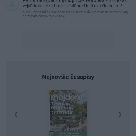
Re: Toto je najväčší mýtus pri ošetrení dreva a môže vás
vyjsť draho. Ako ho ochrániť pred hnitím a škodcami?
clovek by cakal ze vysusene drahe drevo bolo predtym naparovane aby
sa zbavilo zarodkov skodcov...
Najnovšie časopisy