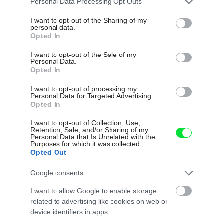
Personal Data Processing Opt Outs
services and may gather and store information including but
not limited to your visit or usage behaviour. You may click to
I want to opt-out of the Sharing of my
personal data.
grant or deny consent to Google and its third-party tags to
Opted In
use your data for below specified purposes in below Google
consent section.
I want to opt-out of the Sale of my
Novinka v ponuke vinylových podláh Gerflor
Personal Data.
Opted In
I want to opt-out of processing my
Personal Data for Targeted Advertising.
Diskusia
Opted In
I want to opt-out of Collection, Use,
Retention, Sale, and/or Sharing of my
Personal Data that Is Unrelated with the
Purposes for which it was collected.
Opted Out
Google consents
I want to allow Google to enable storage
related to advertising like cookies on web or
device identifiers in apps.