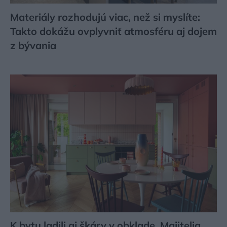
Materiály rozhodujú viac, než si myslíte:
Takto dokážu ovplyvniť atmosféru aj dojem
z bývania
K bytu ladili aj škáry v obklade. Majitelia