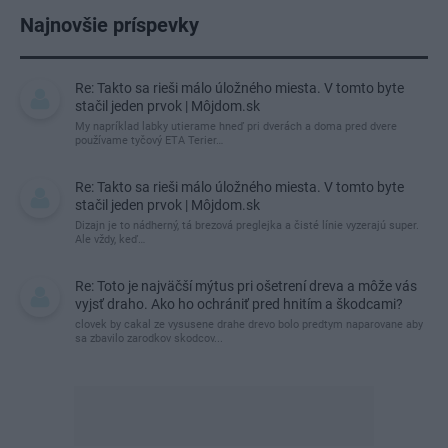
Najnovšie príspevky
Re: Takto sa rieši málo úložného miesta. V tomto byte
stačil jeden prvok | Môjdom.sk
My napríklad labky utierame hneď pri dverách a doma pred dvere
používame tyčový ETA Terier…
Re: Takto sa rieši málo úložného miesta. V tomto byte
stačil jeden prvok | Môjdom.sk
Dizajn je to nádherný, tá brezová preglejka a čisté línie vyzerajú super.
Ale vždy, keď…
Re: Toto je najväčší mýtus pri ošetrení dreva a môže vás
vyjsť draho. Ako ho ochrániť pred hnitím a škodcami?
clovek by cakal ze vysusene drahe drevo bolo predtym naparovane aby
sa zbavilo zarodkov skodcov...