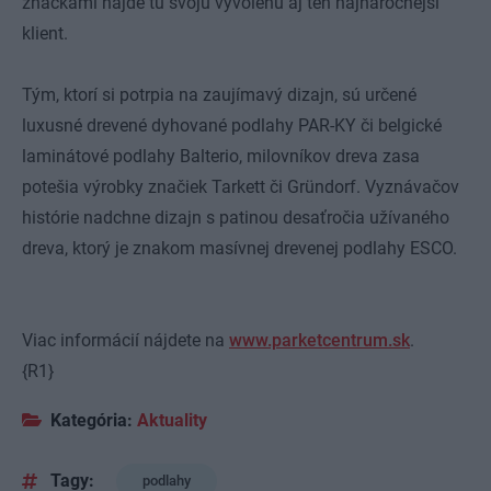
značkami nájde tú svoju vyvolenú aj ten najnáročnejší
klient.
Tým, ktorí si potrpia na zaujímavý dizajn, sú určené
luxusné drevené dyhované podlahy PAR-KY či belgické
laminátové podlahy Balterio, milovníkov dreva zasa
potešia výrobky značiek Tarkett či Gründorf. Vyznávačov
histórie nadchne dizajn s patinou desaťročia užívaného
dreva, ktorý je znakom masívnej drevenej podlahy ESCO.
Viac informácií nájdete na
www.parketcentrum.sk
.
{R1}
Kategória:
Aktuality
Tagy:
podlahy