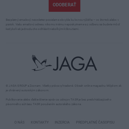
ODOBERAŤ
Bezplatný emailový newsletter posielame obvykle ku koncu týždňa – vo štvrtok alebo v
piatok. Vašu emailovú adresu nikomu inému neposkytneme a z odberu sa budete môcť
kedykoľvek jednoducho odhlásiť niekoľkými kliknutiami.
© JAGA GROUP a Zoznam. Všetky práva vyhradené. Obsah online magazínu Môjdom.sk
je chránený autorským zákonom.
Publikovanie alebo ďalšie šírenie správ zo zdrojov TASR je bez predchádzajúceho
písomného súhlasu TASR porušením autorského zákona.
O NÁS
KONTAKTY
INZERCIA
PREDPLATNÉ ČASOPISU