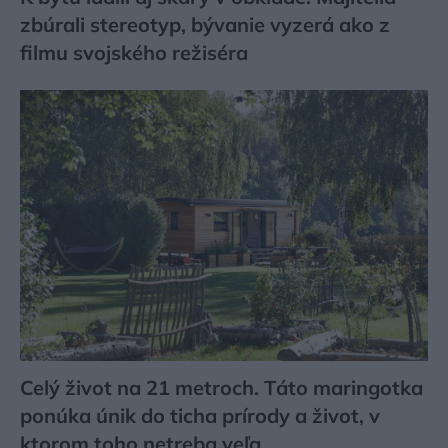
zbúrali stereotyp, bývanie vyzerá ako z
filmu svojského režiséra
Celý život na 21 metroch. Táto maringotka
ponúka únik do ticha prírody a život, v
ktorom toho netreba veľa