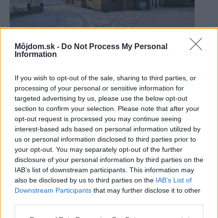
Môjdom.sk -
Do Not Process My Personal
Ručne očistili až 4 000 starých tehál z
Information
pôvodného muriva! Použili ich na podlahu vo
svojom novom dome
If you wish to opt-out of the sale, sharing to third parties, or
processing of your personal or sensitive information for
targeted advertising by us, please use the below opt-out
section to confirm your selection. Please note that after your
opt-out request is processed you may continue seeing
interest-based ads based on personal information utilized by
us or personal information disclosed to third parties prior to
your opt-out. You may separately opt-out of the further
disclosure of your personal information by third parties on the
IAB’s list of downstream participants. This information may
also be disclosed by us to third parties on the
IAB’s List of
Downstream Participants
that may further disclose it to other
third parties.
Please note that this website/app uses one or more Google