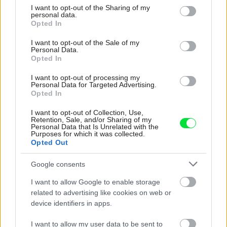
not limited to your visit or usage behaviour. You may click to
I want to opt-out of the Sharing of my
personal data.
grant or deny consent to Google and its third-party tags to
Opted In
predsieň
,
plast
,
oranžová
use your data for below specified purposes in below Google
consent section.
I want to opt-out of the Sale of my
Personal Data.
Opted In
I want to opt-out of processing my
Personal Data for Targeted Advertising.
Opted In
I want to opt-out of Collection, Use,
Retention, Sale, and/or Sharing of my
Personal Data that Is Unrelated with the
Purposes for which it was collected.
Opted Out
Google consents
I want to allow Google to enable storage
related to advertising like cookies on web or
device identifiers in apps.
Najnovšie príspevky
I want to allow my user data to be sent to