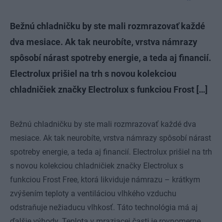
Bežnú chladničku by ste mali rozmrazovať každé
dva mesiace. Ak tak neurobíte, vrstva námrazy
spôsobí nárast spotreby energie, a teda aj financií.
Electrolux prišiel na trh s novou kolekciou
chladničiek značky Electrolux s funkciou Frost […]
Bežnú chladničku by ste mali rozmrazovať každé dva
mesiace. Ak tak neurobíte, vrstva námrazy spôsobí nárast
spotreby energie, a teda aj financií. Electrolux prišiel na trh
s novou kolekciou chladničiek značky Electrolux s
funkciou Frost Free, ktorá likviduje námrazu – krátkym
zvýšením teploty a ventiláciou vlhkého vzduchu
odstraňuje nežiaducu vlhkosť. Táto technológia má aj
ďalšie výhody. Teplota v mraziacej časti je rovnomerne