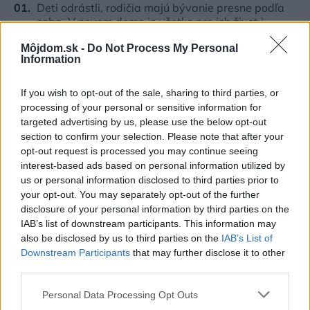
Deti odrástli, rodičia majú bývanie presne podľa
seba. V novom dome je všetko pre ich život i
návštevy vnúčat
Môjdom.sk -
Do Not Process My Personal
Information
Žije pri lese, chová sliepky a uspáva ju rieka.
Miestni remeselníci vytvorili bývanie, ktoré vyzerá
ako malý raj
If you wish to opt-out of the sale, sharing to third parties, or
processing of your personal or sensitive information for
Pridajte túto surovinu do prania, obliečky budú
targeted advertising by us, please use the below opt-out
hladšie a pevnejšie. Starý trik z hotelov poznali už
section to confirm your selection. Please note that after your
naše babičky
opt-out request is processed you may continue seeing
interest-based ads based on personal information utilized by
4 domáce triky, ako otvoriť fľašu vína aj bez
us or personal information disclosed to third parties prior to
vývrtky. Stačí pár vecí, ktoré už máte doma
your opt-out. You may separately opt-out of the further
(video)
disclosure of your personal information by third parties on the
IAB’s list of downstream participants. This information may
K bytu ladili aj škáry v obklade. Majitelia zbúrali
also be disclosed by us to third parties on the
IAB’s List of
stereotyp, bývanie vyzerá ako z filmov svojského
Downstream Participants
that may further disclose it to other
režiséra
third parties.
Please note that this website/app uses one or more Google
Personal Data Processing Opt Outs
Inšpirácie
services and may gather and store information including but