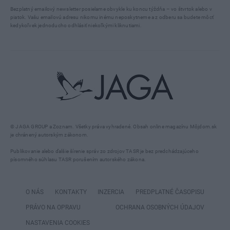
Bezplatný emailový newsletter posielame obvykle ku koncu týždňa – vo štvrtok alebo v
piatok. Vašu emailovú adresu nikomu inému neposkytneme a z odberu sa budete môcť
kedykoľvek jednoducho odhlásiť niekoľkými kliknutiami.
© JAGA GROUP a Zoznam. Všetky práva vyhradené. Obsah online magazínu Môjdom.sk
je chránený autorským zákonom.
Publikovanie alebo ďalšie šírenie správ zo zdrojov TASR je bez predchádzajúceho
písomného súhlasu TASR porušením autorského zákona.
O NÁS
KONTAKTY
INZERCIA
PREDPLATNÉ ČASOPISU
PRÁVO NA OPRAVU
OCHRANA OSOBNÝCH ÚDAJOV
NASTAVENIA COOKIES