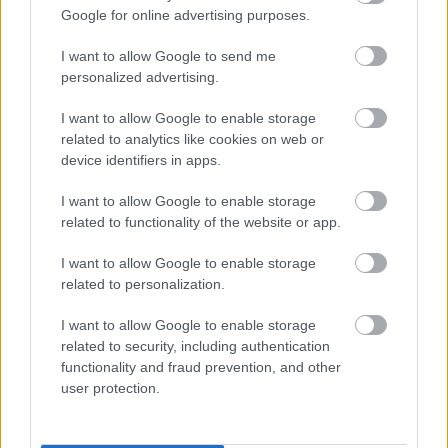
Google for online advertising purposes.
Re: Takto sa rieši málo úložného miesta. V tomto byte
stačil jeden prvok | Môjdom.sk
I want to allow Google to send me
My napríklad labky utierame hneď pri dverách a doma pred dvere
personalized advertising.
používame tyčový ETA Terier…
I want to allow Google to enable storage
Re: Takto sa rieši málo úložného miesta. V tomto byte
related to analytics like cookies on web or
stačil jeden prvok | Môjdom.sk
device identifiers in apps.
Dizajn je to nádherný, tá brezová preglejka a čisté línie vyzerajú super.
Ale vždy, keď…
I want to allow Google to enable storage
related to functionality of the website or app.
Re: Toto je najväčší mýtus pri ošetrení dreva a môže vás
vyjsť draho. Ako ho ochrániť pred hnitím a škodcami?
I want to allow Google to enable storage
clovek by cakal ze vysusene drahe drevo bolo predtym naparovane aby
related to personalization.
sa zbavilo zarodkov skodcov...
I want to allow Google to enable storage
related to security, including authentication
functionality and fraud prevention, and other
user protection.