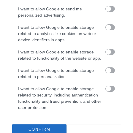
I want to allow Google to send me
personalized advertising.
Roky čakania sa vyplatili. Z takmer storočného
bytu je dnes nádherné nadčasové bývanie plné
I want to allow Google to enable storage
svetla a pokoja
related to analytics like cookies on web or
device identifiers in apps.
I want to allow Google to enable storage
related to functionality of the website or app.
I want to allow Google to enable storage
related to personalization.
I want to allow Google to enable storage
related to security, including authentication
functionality and fraud prevention, and other
user protection.
Takto to dopadne, keď interiér utvára i dôvera
a vrelosť. V sympatickom dome vytvorili
CONFIRM