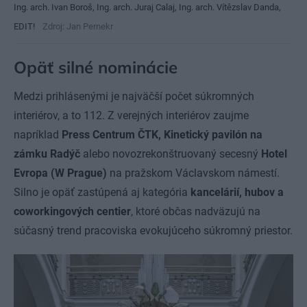
Ing. arch. Ivan Boroš, Ing. arch. Juraj Calaj, Ing. arch. Vítězslav Danda,
EDIT!
Zdroj: Jan Pernekr
Opäť silné nominácie
Medzi prihlásenými je najväčší počet súkromných
interiérov, a to 112. Z verejných interiérov zaujme
napríklad
Press Centrum ČTK, Kinetický pavilón na
zámku Radýč
alebo novozrekonštruovaný secesný
Hotel
Evropa (W Prague)
na pražskom Václavskom námestí.
Silno je opäť zastúpená aj kategória
kancelárií, hubov a
coworkingových centier
, ktoré občas nadväzujú na
súčasný trend pracoviska evokujúceho súkromný priestor.