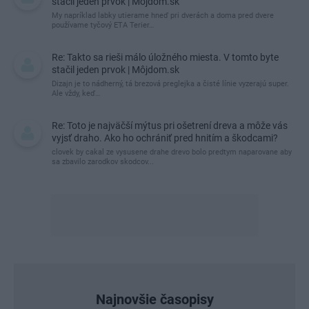
stačil jeden prvok | Môjdom.sk
My napríklad labky utierame hneď pri dverách a doma pred dvere
používame tyčový ETA Terier…
Re: Takto sa rieši málo úložného miesta. V tomto byte
stačil jeden prvok | Môjdom.sk
Dizajn je to nádherný, tá brezová preglejka a čisté línie vyzerajú super.
Ale vždy, keď…
Re: Toto je najväčší mýtus pri ošetrení dreva a môže vás
vyjsť draho. Ako ho ochrániť pred hnitím a škodcami?
clovek by cakal ze vysusene drahe drevo bolo predtym naparovane aby
sa zbavilo zarodkov skodcov...
Najnovšie časopisy