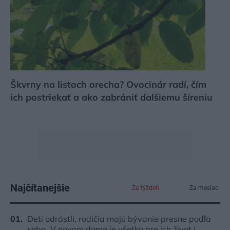
Škvrny na listoch orecha? Ovocinár radí, čím
ich postriekať a ako zabrániť ďalšiemu šíreniu
Najčítanejšie
Za týždeň
Za mesiac
Deti odrástli, rodičia majú bývanie presne podľa
seba. V novom dome je všetko pre ich život i