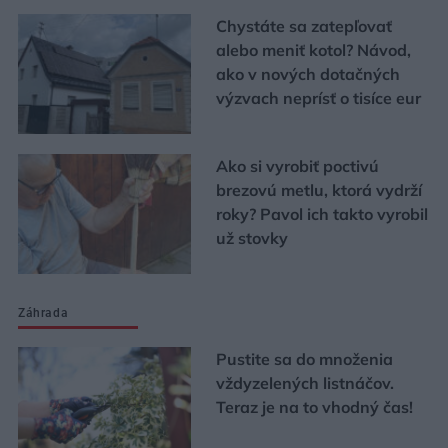
Chystáte sa zatepľovať
alebo meniť kotol? Návod,
ako v nových dotačných
výzvach neprísť o tisíce eur
Ako si vyrobiť poctivú
brezovú metlu, ktorá vydrží
roky? Pavol ich takto vyrobil
už stovky
Záhrada
Pustite sa do množenia
vždyzelených listnáčov.
Teraz je na to vhodný čas!