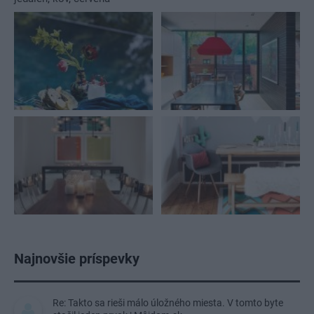
Najnovšie príspevky
Re: Takto sa rieši málo úložného miesta. V tomto byte