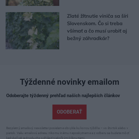
Zlaté žltnutie viniča sa šíri
Slovenskom. Čo si treba
všímať a čo musí urobiť aj
bežný záhradkár?
Týždenné novinky emailom
Odoberajte týždenný prehľad našich najlepších článkov
ODOBERAŤ
Bezplatný emailový newsletter posielame obvykle ku koncu týždňa – vo štvrtok alebo v
piatok. Vašu emailovú adresu nikomu inému neposkytneme a z odberu sa budete môcť
kedykoľvek jednoducho odhlásiť niekoľkými kliknutiami.