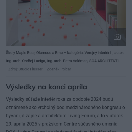
Školy Maple Bear, Olomouc a Brno – kategória: Verejný interiér II; autor:
Ing. arch. Ondřej Laciga, Ing. arch. Petra Valdman, SOA ARCHITEKTI.
Zdroj: Studio Flusser – Zdeněk Polcar
Výsledky na konci apríla
Výsledky súťaže Interiér roka za obdobie 2024 budú
oznámené ako vrcholný bod medzinárodného kongresu o
bývaní, dizajne a architektúre Living Forum, a to v utorok
29. apríla 2025 v pražskom Centre súčasného umenia