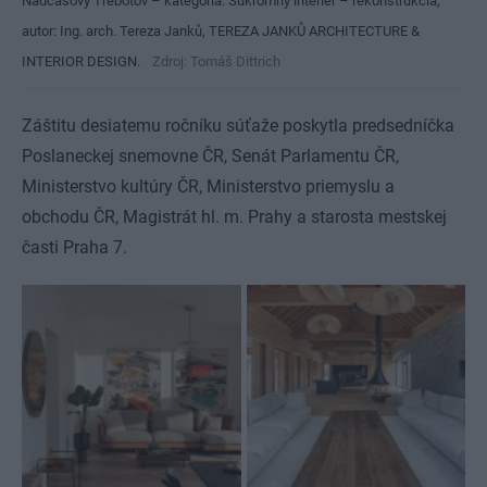
Nadčasový Třebotov – kategória: Súkromný interiér – rekonštrukcia;
autor: Ing. arch. Tereza Janků, TEREZA JANKŮ ARCHITECTURE &
INTERIOR DESIGN.
Zdroj: Tomáš Dittrich
Záštitu desiatemu ročníku súťaže poskytla predsedníčka
Poslaneckej snemovne ČR, Senát Parlamentu ČR,
Ministerstvo kultúry ČR, Ministerstvo priemyslu a
obchodu ČR, Magistrát hl. m. Prahy a starosta mestskej
časti Praha 7.