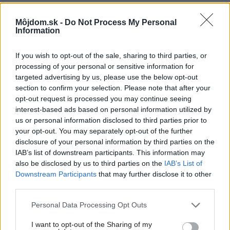
Pozrite si viac
Môjdom.sk -
Do Not Process My Personal
Information
If you wish to opt-out of the sale, sharing to third parties, or
processing of your personal or sensitive information for
targeted advertising by us, please use the below opt-out
section to confirm your selection. Please note that after your
opt-out request is processed you may continue seeing
interest-based ads based on personal information utilized by
us or personal information disclosed to third parties prior to
your opt-out. You may separately opt-out of the further
disclosure of your personal information by third parties on the
IAB’s list of downstream participants. This information may
also be disclosed by us to third parties on the
IAB’s List of
Downstream Participants
that may further disclose it to other
Poznáme interiér roku 2022: Je inšpirovaný
third parties.
emóciami autorky
Please note that this website/app uses one or more Google
Personal Data Processing Opt Outs
services and may gather and store information including but
not limited to your visit or usage behaviour. You may click to
I want to opt-out of the Sharing of my