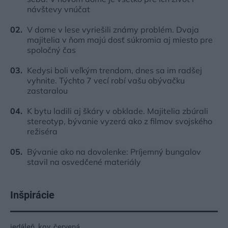
návštevy vnúčat
V dome v lese vyriešili známy problém. Dvaja
majitelia v ňom majú dosť súkromia aj miesto pre
spoločný čas
Kedysi boli veľkým trendom, dnes sa im radšej
vyhnite. Týchto 7 vecí robí vašu obývačku
zastaralou
K bytu ladili aj škáry v obklade. Majitelia zbúrali
stereotyp, bývanie vyzerá ako z filmov svojského
režiséra
Bývanie ako na dovolenke: Príjemný bungalov
stavil na osvedčené materiály
Inšpirácie
jedáleň
,
kov
,
červená