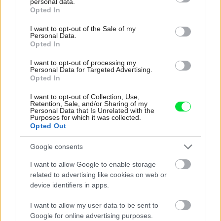
personal data.
grant or deny consent to Google and its third-party tags to
Opted In
use your data for below specified purposes in below Google
consent section.
I want to opt-out of the Sale of my
Personal Data.
Opted In
I want to opt-out of processing my
Personal Data for Targeted Advertising.
Opted In
Na výrobu cien pre Interiér roka 2023
I want to opt-out of Collection, Use,
Retention, Sale, and/or Sharing of my
dohliadala dizajnérka Kateřina Handlová
Personal Data that Is Unrelated with the
Purposes for which it was collected.
Opted Out
Google consents
I want to allow Google to enable storage
related to advertising like cookies on web or
device identifiers in apps.
I want to allow my user data to be sent to
Google for online advertising purposes.