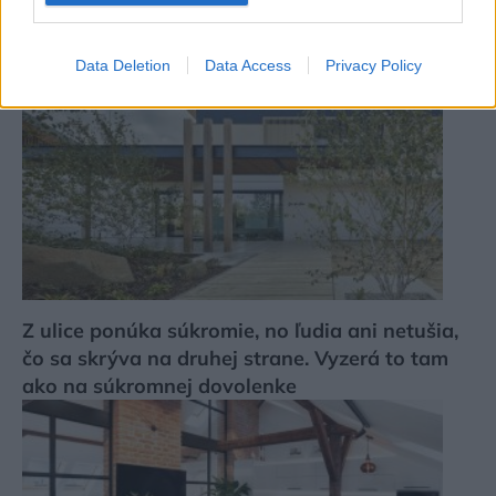
architekti perfektný domov pre mladých
Data Deletion
Data Access
Privacy Policy
Z ulice ponúka súkromie, no ľudia ani netušia,
čo sa skrýva na druhej strane. Vyzerá to tam
ako na súkromnej dovolenke