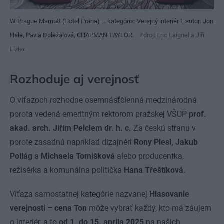
W Prague Marriott (Hotel Praha) – kategória: Verejný interiér I; autor: Jon
Hale, Pavla Doležalová, CHAPMAN TAYLOR.
Zdroj: Eric Laignel a Jiří
Lízler
Rozhoduje aj verejnosť
O víťazoch rozhodne osemnásťčlenná medzinárodná
porota vedená emeritným rektorom pražskej VŠUP
prof.
akad. arch. Jiřím Pelclem dr. h. c.
Za českú stranu v
porote zasadnú napríklad dizajnéri
Rony Plesl, Jakub
Pollág
a
Michaela Tomišková
alebo producentka,
režisérka a komunálna politička
Hana Třeštíková.
Víťaza samostatnej kategórie nazvanej
Hlasovanie
verejnosti – cena Ton
môže vybrať každý, kto má záujem
o interiér, a to
od 1. do 15. apríla 2025
na našich