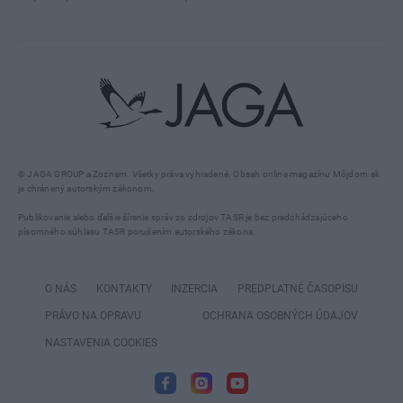
© JAGA GROUP a Zoznam. Všetky práva vyhradené. Obsah online magazínu Môjdom.sk
je chránený autorským zákonom.
Publikovanie alebo ďalšie šírenie správ zo zdrojov TASR je bez predchádzajúceho
písomného súhlasu TASR porušením autorského zákona.
O NÁS
KONTAKTY
INZERCIA
PREDPLATNÉ ČASOPISU
PRÁVO NA OPRAVU
OCHRANA OSOBNÝCH ÚDAJOV
NASTAVENIA COOKIES