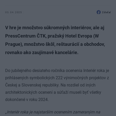
03. 04. 2025
Zdieľať
V hre je množstvo súkromných interiérov, ale aj
PressCentrum ČTK, pražský Hotel Evropa (W
Prague), množstvo škôl, reštaurácií a obchodov,
rovnako ako zaujímavé kancelárie.
Do jubilejného desiateho ročníka ocenenia Interiér roka je
prihlásených symbolických 222 výnimočných projektov z
Českej a Slovenskej republiky. Na rozdiel od iných
architektonických ocenení a súťaží museli byť všetky
dokončené v roku 2024.
„Interiér roka je najstarším ocenením zameraným na