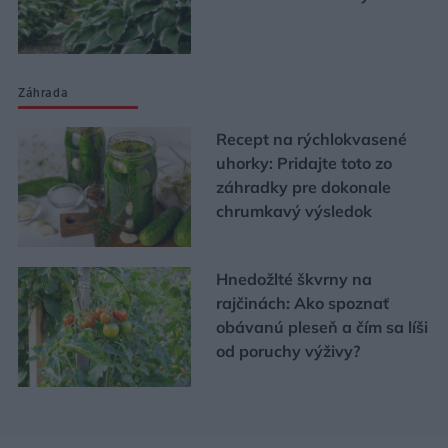
Záhrada
Recept na rýchlokvasené
uhorky: Pridajte toto zo
záhradky pre dokonale
chrumkavý výsledok
Hnedožlté škvrny na
rajčinách: Ako spoznať
obávanú pleseň a čím sa líši
od poruchy výživy?