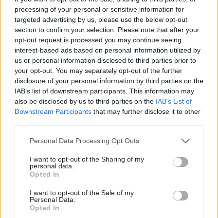
naše babičky
processing of your personal or sensitive information for
targeted advertising by us, please use the below opt-out
Na šírku má len 5 metrov a ľahko ho prehliadnete.
section to confirm your selection. Please note that after your
Za nenápadnou fasádou sa skrýva miesto
opt-out request is processed you may continue seeing
perfektný relax
interest-based ads based on personal information utilized by
us or personal information disclosed to third parties prior to
your opt-out. You may separately opt-out of the further
Inšpirácie
disclosure of your personal information by third parties on the
IAB’s list of downstream participants. This information may
also be disclosed by us to third parties on the
IAB’s List of
obývacia izba
,
keramika
,
čierna
Downstream Participants
that may further disclose it to other
third parties.
Please note that this website/app uses one or more Google
Personal Data Processing Opt Outs
services and may gather and store information including but
not limited to your visit or usage behaviour. You may click to
I want to opt-out of the Sharing of my
personal data.
grant or deny consent to Google and its third-party tags to
Opted In
use your data for below specified purposes in below Google
consent section.
I want to opt-out of the Sale of my
Personal Data.
Opted In