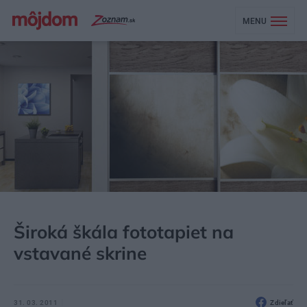
MENU
MÔJDOM
AKTUALITY
Široká škála fototapiet na
vstavané skrine
31. 03. 2011
Zdieľať