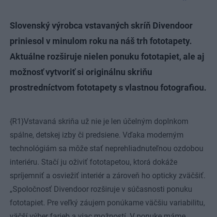
Slovenský výrobca vstavaných skríň Divendoor
priniesol v minulom roku na náš trh fototapety.
Aktuálne rozširuje nielen ponuku fototapiet, ale aj
možnosť vytvoriť si originálnu skriňu
prostredníctvom fototapety s vlastnou fotografiou.
{R1}Vstavaná skriňa už nie je len účelným doplnkom
spálne, detskej izby či predsiene. Vďaka moderným
technológiám sa môže stať neprehliadnuteľnou ozdobou
interiéru. Stačí ju oživiť fototapetou, ktorá dokáže
spríjemniť a osviežiť interiér a zároveň ho opticky zväčšiť.
„Spoločnosť Divendoor rozširuje v súčasnosti ponuku
fototapiet. Pre veľký záujem ponúkame väčšiu variabilitu,
väčší výber farieb a viac možností. V ponuke máme