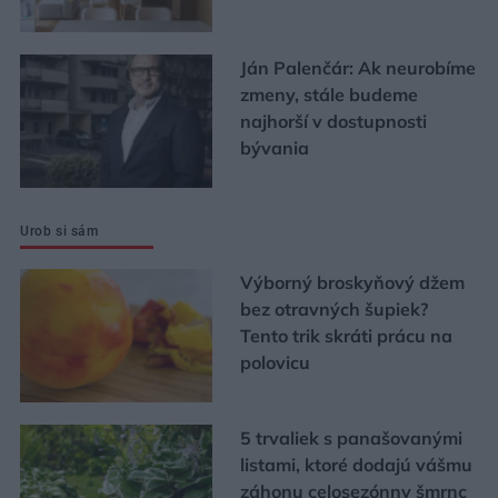
Ján Palenčár: Ak neurobíme
zmeny, stále budeme
najhorší v dostupnosti
bývania
Urob si sám
Výborný broskyňový džem
bez otravných šupiek?
Tento trik skráti prácu na
polovicu
5 trvaliek s panašovanými
listami, ktoré dodajú vášmu
záhonu celosezónny šmrnc