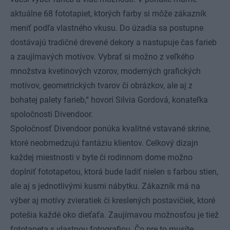
aktuálne 68 fototapiet, ktorých farby si môže zákazník
meniť podľa vlastného vkusu. Do úzadia sa postupne
dostávajú tradičné drevené dekory a nastupuje čas farieb
a zaujímavých motívov. Vybrať si možno z veľkého
množstva kvetinových vzorov, moderných grafických
motívov, geometrických tvarov či obrázkov, ale aj z
bohatej palety farieb,“ hovorí Silvia Gordová, konateľka
spoločnosti Divendoor.
Spoločnosť Divendoor ponúka kvalitné vstavané skrine,
ktoré neobmedzujú fantáziu klientov. Celkový dizajn
každej miestnosti v byte či rodinnom dome možno
doplniť fototapetou, ktorá bude ladiť nielen s farbou stien,
ale aj s jednotlivými kusmi nábytku. Zákazník má na
výber aj motívy zvieratiek či kreslených postavičiek, ktoré
potešia každé oko dieťaťa. Zaujímavou možnosťou je tiež
fototapeta s vlastnou fotografiou. Čo pre to musíte