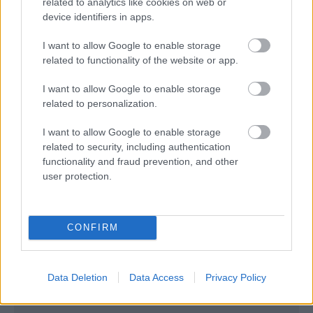
clovek by cakal ze vysusene drahe drevo bolo predtym naparovane aby
related to analytics like cookies on web or
sa zbavilo zarodkov skodcov...
device identifiers in apps.
I want to allow Google to enable storage
related to functionality of the website or app.
I want to allow Google to enable storage
related to personalization.
I want to allow Google to enable storage
related to security, including authentication
Najnovšie časopisy
functionality and fraud prevention, and other
user protection.
CONFIRM
Data Deletion
Data Access
Privacy Policy