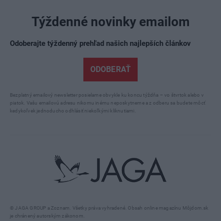
Týždenné novinky emailom
Odoberajte týždenný prehľad našich najlepších článkov
ODOBERAŤ
Bezplatný emailový newsletter posielame obvykle ku koncu týždňa – vo štvrtok alebo v
piatok. Vašu emailovú adresu nikomu inému neposkytneme a z odberu sa budete môcť
kedykoľvek jednoducho odhlásiť niekoľkými kliknutiami.
© JAGA GROUP a Zoznam. Všetky práva vyhradené. Obsah online magazínu Môjdom.sk
je chránený autorským zákonom.