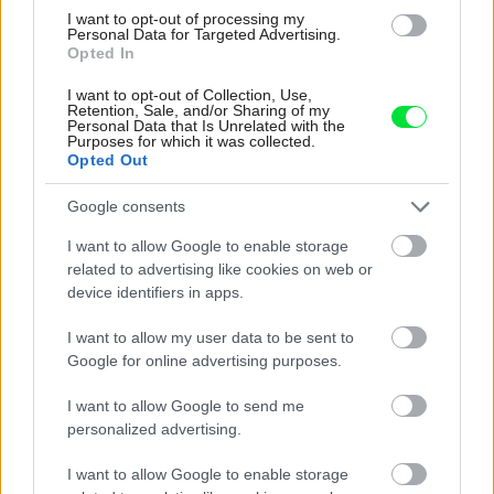
I want to opt-out of processing my
Personal Data for Targeted Advertising.
Opted In
I want to opt-out of Collection, Use,
Retention, Sale, and/or Sharing of my
Personal Data that Is Unrelated with the
Purposes for which it was collected.
Opted Out
Najnovšie príspevky
Google consents
Re: Takto sa rieši málo úložného miesta. V tomto byte
I want to allow Google to enable storage
stačil jeden prvok | Môjdom.sk
related to advertising like cookies on web or
My napríklad labky utierame hneď pri dverách a doma pred dvere
device identifiers in apps.
používame tyčový ETA Terier…
I want to allow my user data to be sent to
Re: Takto sa rieši málo úložného miesta. V tomto byte
Google for online advertising purposes.
stačil jeden prvok | Môjdom.sk
Dizajn je to nádherný, tá brezová preglejka a čisté línie vyzerajú super.
Ale vždy, keď…
I want to allow Google to send me
personalized advertising.
Re: Toto je najväčší mýtus pri ošetrení dreva a môže vás
vyjsť draho. Ako ho ochrániť pred hnitím a škodcami?
I want to allow Google to enable storage