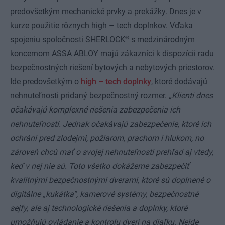
predovšetkým mechanické prvky a prekážky. Dnes je v
kurze použitie rôznych high – tech doplnkov. Vďaka
®
spojeniu spoločnosti SHERLOCK
s medzinárodným
koncernom ASSA ABLOY majú zákazníci k dispozícii radu
bezpečnostných riešení bytových a nebytových priestorov.
Ide predovšetkým o
high – tech doplnky
, ktoré dodávajú
nehnuteľnosti pridaný bezpečnostný rozmer.
„Klienti dnes
očakávajú komplexné riešenia zabezpečenia ich
nehnuteľností. Jednak očakávajú zabezpečenie, ktoré ich
ochráni pred zlodejmi, požiarom, prachom i hlukom, no
zároveň chcú mať o svojej nehnuteľnosti prehľad aj vtedy,
keď v nej nie sú. Toto všetko dokážeme zabezpečiť
kvalitnými bezpečnostnými dverami, ktoré sú doplnené o
digitálne „kukátka“, kamerové systémy, bezpečnostné
sejfy, ale aj technologické riešenia a doplnky, ktoré
umožňujú ovládanie a kontrolu dverí na diaľku. Nejde