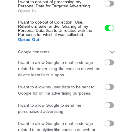
I want to opt-out of processing my
Personal Data for Targeted Advertising.
Opted In
I want to opt-out of Collection, Use,
Retention, Sale, and/or Sharing of my
Najčítanejšie
Personal Data that Is Unrelated with the
Za týždeň
Za mesiac
Purposes for which it was collected.
Opted Out
Deti odrástli, rodičia majú bývanie presne podľa
Google consents
seba. V novom dome je všetko pre ich život i
návštevy vnúčat
I want to allow Google to enable storage
related to advertising like cookies on web or
Žije pri lese, chová sliepky a uspáva ju rieka.
device identifiers in apps.
Miestni remeselníci vytvorili bývanie, ktoré vyzerá
ako malý raj
I want to allow my user data to be sent to
Google for online advertising purposes.
K bytu ladili aj škáry v obklade. Majitelia zbúrali
stereotyp, bývanie vyzerá ako z filmov svojského
I want to allow Google to send me
režiséra
personalized advertising.
Pridajte túto surovinu do prania, obliečky budú
I want to allow Google to enable storage
hladšie a pevnejšie. Starý trik z hotelov poznali už
related to analytics like cookies on web or
naše babičky