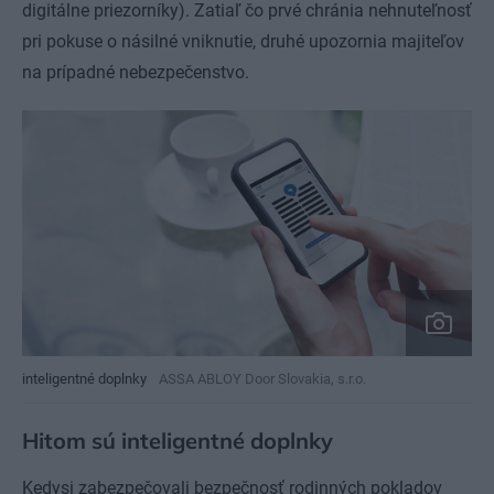
digitálne priezorníky). Zatiaľ čo prvé chránia nehnuteľnosť
pri pokuse o násilné vniknutie, druhé upozornia majiteľov
na prípadné nebezpečenstvo.
inteligentné doplnky
ASSA ABLOY Door Slovakia, s.r.o.
Hitom sú inteligentné doplnky
Kedysi zabezpečovali bezpečnosť rodinných pokladov