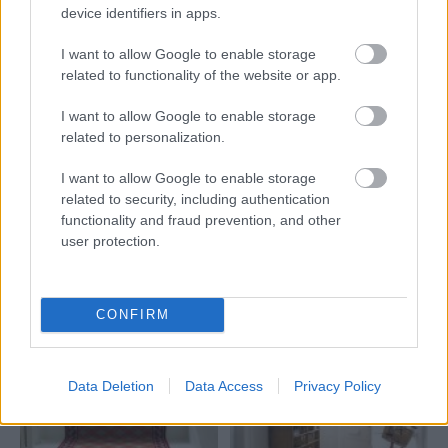
device identifiers in apps.
Kedysi boli veľkým trendom, dnes sa im radšej
I want to allow Google to enable storage
vyhnite. Týchto 7 vecí robí vašu obývačku
zastaralou
related to functionality of the website or app.
I want to allow Google to enable storage
related to personalization.
Inšpirácie
I want to allow Google to enable storage
related to security, including authentication
predsieň
,
plast
,
oranžová
functionality and fraud prevention, and other
user protection.
CONFIRM
Data Deletion
Data Access
Privacy Policy