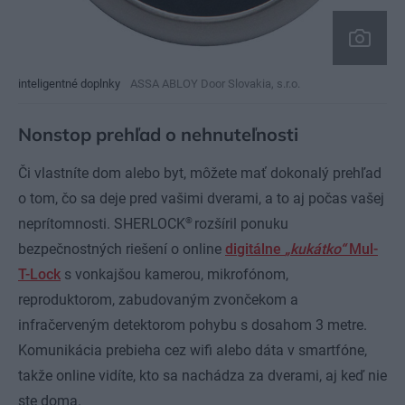
inteligentné doplnky
ASSA ABLOY Door Slovakia, s.r.o.
Nonstop prehľad o nehnuteľnosti
Či vlastníte dom alebo byt, môžete mať dokonalý prehľad
o tom, čo sa deje pred vašimi dverami, a to aj počas vašej
®
neprítomnosti. SHERLOCK
rozšíril ponuku
bezpečnostných riešení o online
digitálne
„kukátko“
Mul-
T-Lock
s vonkajšou kamerou, mikrofónom,
reproduktorom, zabudovaným zvončekom a
infračerveným detektorom pohybu s dosahom 3 metre.
Komunikácia prebieha cez wifi alebo dáta v smartfóne,
takže online vidíte, kto sa nachádza za dverami, aj keď nie
ste doma.