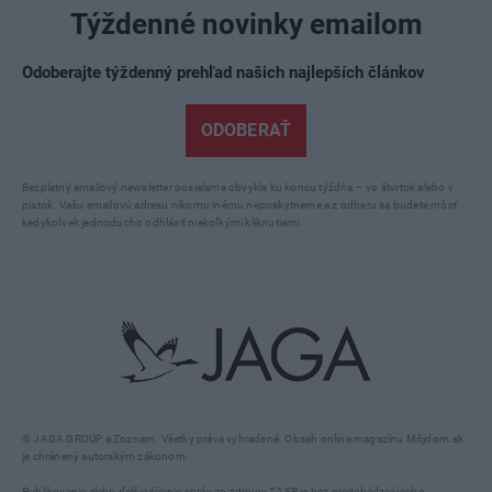
Týždenné novinky emailom
Odoberajte týždenný prehľad našich najlepších článkov
ODOBERAŤ
Bezplatný emailový newsletter posielame obvykle ku koncu týždňa – vo štvrtok alebo v
piatok. Vašu emailovú adresu nikomu inému neposkytneme a z odberu sa budete môcť
kedykoľvek jednoducho odhlásiť niekoľkými kliknutiami.
© JAGA GROUP a Zoznam. Všetky práva vyhradené. Obsah online magazínu Môjdom.sk
je chránený autorským zákonom.
Publikovanie alebo ďalšie šírenie správ zo zdrojov TASR je bez predchádzajúceho