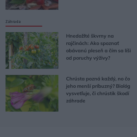
Záhrada
Hnedožlté škvrny na
rajčinách: Ako spoznať
obávanú pleseň a čím sa líši
od poruchy výživy?
Chrústa pozná každý, no čo
jeho menší príbuzný? Biológ
vysvetľuje, či chrústik škodí
záhrade