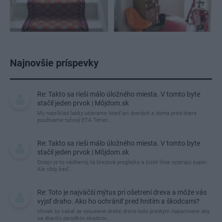
Najnovšie príspevky
Re: Takto sa rieši málo úložného miesta. V tomto byte
stačil jeden prvok | Môjdom.sk
My napríklad labky utierame hneď pri dverách a doma pred dvere
používame tyčový ETA Terier…
Re: Takto sa rieši málo úložného miesta. V tomto byte
stačil jeden prvok | Môjdom.sk
Dizajn je to nádherný, tá brezová preglejka a čisté línie vyzerajú super.
Ale vždy, keď…
Re: Toto je najväčší mýtus pri ošetrení dreva a môže vás
vyjsť draho. Ako ho ochrániť pred hnitím a škodcami?
clovek by cakal ze vysusene drahe drevo bolo predtym naparovane aby
sa zbavilo zarodkov skodcov...