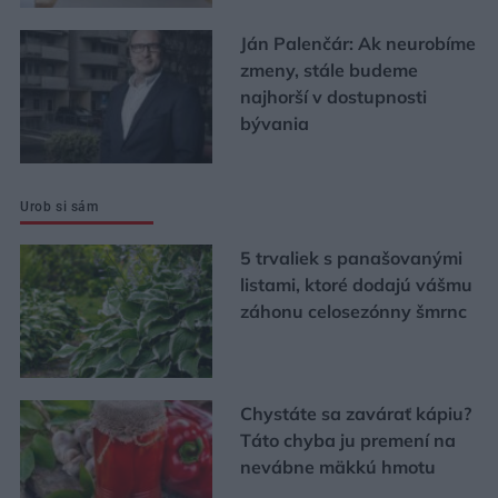
Ján Palenčár: Ak neurobíme
zmeny, stále budeme
najhorší v dostupnosti
bývania
Urob si sám
5 trvaliek s panašovanými
listami, ktoré dodajú vášmu
záhonu celosezónny šmrnc
Chystáte sa zavárať kápiu?
Táto chyba ju premení na
nevábne mäkkú hmotu