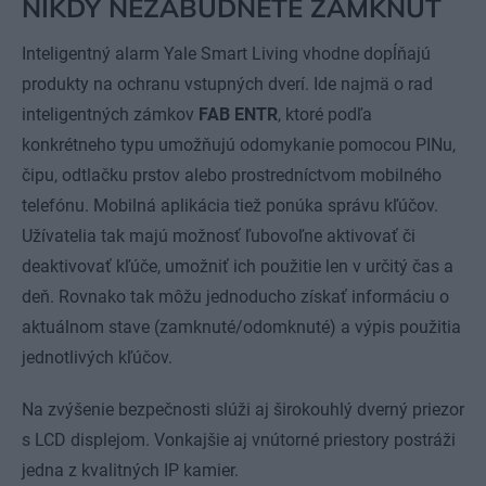
NIKDY NEZABUDNETE ZAMKNÚŤ
Inteligentný alarm Yale Smart Living vhodne dopĺňajú
produkty na ochranu vstupných dverí. Ide najmä o rad
inteligentných zámkov
FAB ENTR
, ktoré podľa
konkrétneho typu umožňujú odomykanie pomocou PINu,
čipu, odtlačku prstov alebo prostredníctvom mobilného
telefónu. Mobilná aplikácia tiež ponúka správu kľúčov.
Užívatelia tak majú možnosť ľubovoľne aktivovať či
deaktivovať kľúče, umožniť ich použitie len v určitý čas a
deň. Rovnako tak môžu jednoducho získať informáciu o
aktuálnom stave (zamknuté/odomknuté) a výpis použitia
jednotlivých kľúčov.
Na zvýšenie bezpečnosti slúži aj širokouhlý dverný priezor
s LCD displejom. Vonkajšie aj vnútorné priestory postráži
jedna z kvalitných IP kamier.