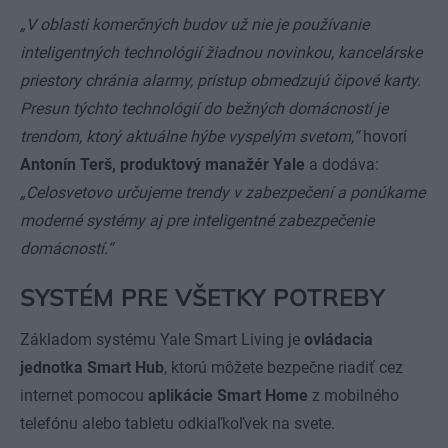
„V oblasti komerčných budov už nie je používanie
inteligentných technológií žiadnou novinkou, kancelárske
priestory chránia alarmy, prístup obmedzujú čipové karty.
Presun týchto technológií do bežných domácností je
trendom, ktorý aktuálne hýbe vyspelým svetom,“
hovorí
Antonín Terš, produktový manažér Yale
a dodáva:
„Celosvetovo určujeme trendy v zabezpečení a ponúkame
moderné systémy aj pre inteligentné zabezpečenie
domácností.“
SYSTÉM PRE VŠETKY POTREBY
Základom systému Yale Smart Living je
ovládacia
jednotka
Smart Hub
, ktorú môžete bezpečne riadiť cez
internet pomocou
aplikácie Smart Home
z mobilného
telefónu alebo tabletu odkiaľkoľvek na svete.