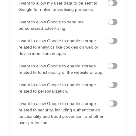
I want to allow my user data to be sent to
Google for online advertising purposes.
Deti odrástli, rodičia majú bývanie presne podľa
seba. V novom dome je všetko pre ich život i
I want to allow Google to send me
návštevy vnúčat
personalized advertising.
K bytu ladili aj škáry v obklade. Majitelia zbúrali
I want to allow Google to enable storage
stereotyp, bývanie vyzerá ako z filmov svojského
related to analytics like cookies on web or
režiséra
device identifiers in apps.
Kedysi boli veľkým trendom, dnes sa im radšej
I want to allow Google to enable storage
vyhnite. Týchto 7 vecí robí vašu obývačku
related to functionality of the website or app.
zastaralou
I want to allow Google to enable storage
V dome v lese vyriešili známy problém. Dvaja
related to personalization.
majitelia v ňom majú dosť súkromia aj miesto pre
spoločný čas
I want to allow Google to enable storage
Pridajte túto surovinu do prania, obliečky budú
related to security, including authentication
hladšie a pevnejšie. Starý trik z hotelov poznali už
functionality and fraud prevention, and other
naše babičky
user protection.