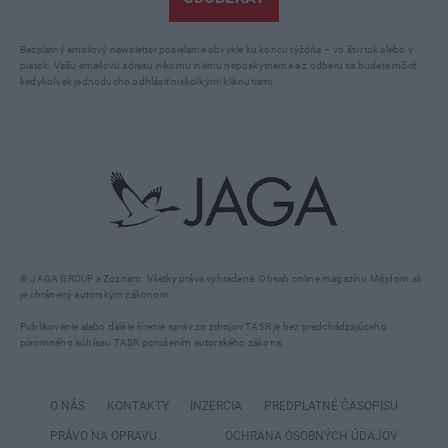
Bezplatný emailový newsletter posielame obvykle ku koncu týždňa – vo štvrtok alebo v
piatok. Vašu emailovú adresu nikomu inému neposkytneme a z odberu sa budete môcť
kedykoľvek jednoducho odhlásiť niekoľkými kliknutiami.
© JAGA GROUP a Zoznam. Všetky práva vyhradené. Obsah online magazínu Môjdom.sk
je chránený autorským zákonom.
Publikovanie alebo ďalšie šírenie správ zo zdrojov TASR je bez predchádzajúceho
písomného súhlasu TASR porušením autorského zákona.
O NÁS
KONTAKTY
INZERCIA
PREDPLATNÉ ČASOPISU
PRÁVO NA OPRAVU
OCHRANA OSOBNÝCH ÚDAJOV