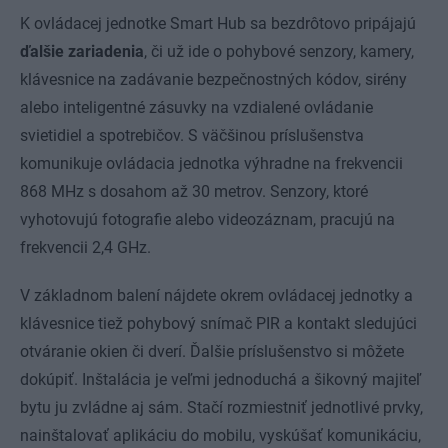
K ovládacej jednotke Smart Hub sa bezdrôtovo pripájajú
ďalšie zariadenia
, či už ide o pohybové senzory, kamery,
klávesnice na zadávanie bezpečnostných kódov, sirény
alebo inteligentné zásuvky na vzdialené ovládanie
svietidiel a spotrebičov. S väčšinou príslušenstva
komunikuje ovládacia jednotka výhradne na frekvencii
868 MHz s dosahom až 30 metrov. Senzory, ktoré
vyhotovujú fotografie alebo videozáznam, pracujú na
frekvencii 2,4 GHz.
V základnom balení nájdete okrem ovládacej jednotky a
klávesnice tiež pohybový snímač PIR a kontakt sledujúci
otváranie okien či dverí. Ďalšie príslušenstvo si môžete
dokúpiť. Inštalácia je veľmi jednoduchá a šikovný majiteľ
bytu ju zvládne aj sám. Stačí rozmiestniť jednotlivé prvky,
nainštalovať aplikáciu do mobilu, vyskúšať komunikáciu,