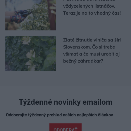
vždyzelených listnáčov.
Teraz je na to vhodný čas!
Zlaté žltnutie viniča sa šíri
Slovenskom. Čo si treba
všímať a čo musí urobiť aj
bežný záhradkár?
Týždenné novinky emailom
Odoberajte týždenný prehľad našich najlepších článkov
ODOBERAŤ