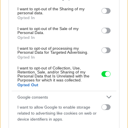
services and may gather and store information including but
not limited to your visit or usage behaviour. You may click to
I want to opt-out of the Sharing of my
personal data.
grant or deny consent to Google and its third-party tags to
Opted In
use your data for below specified purposes in below Google
consent section.
I want to opt-out of the Sale of my
Personal Data.
Opted In
I want to opt-out of processing my
Personal Data for Targeted Advertising.
Opted In
I want to opt-out of Collection, Use,
Pocit bezpečného domova
Retention, Sale, and/or Sharing of my
Personal Data that Is Unrelated with the
Purposes for which it was collected.
Opted Out
Google consents
I want to allow Google to enable storage
related to advertising like cookies on web or
device identifiers in apps.
Najčítanejšie
Za týždeň
Za mesiac