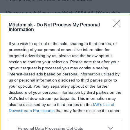
Viac sa o produktoch a značkách ASSA ABLOY dozviete
na adrese
www.assaabloy.cz
Môjdom.sk -
Do Not Process My Personal
Information
Kategória:
Aktuality
If you wish to opt-out of the sale, sharing to third parties, or
Tagy:
processing of your personal or sensitive information for
bezpečnostné dvere
targeted advertising by us, please use the below opt-out
section to confirm your selection. Please note that after your
zabezpečenie domácností
zámky
opt-out request is processed you may continue seeing
interest-based ads based on personal information utilized by
us or personal information disclosed to third parties prior to
your opt-out. You may separately opt-out of the further
Zdieľať článok
disclosure of your personal information by third parties on the
IAB’s list of downstream participants. This information may
also be disclosed by us to third parties on the
IAB’s List of
Pozrite si viac
Downstream Participants
that may further disclose it to other
third parties.
Please note that this website/app uses one or more Google
Personal Data Processing Opt Outs