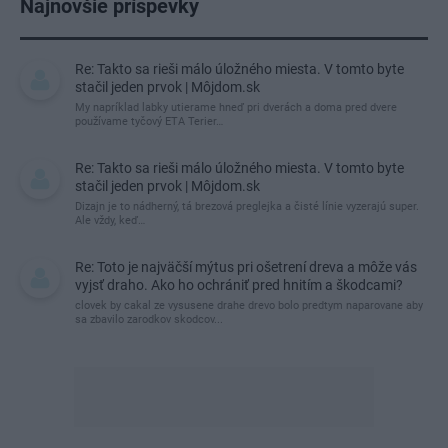
Najnovšie príspevky
Re: Takto sa rieši málo úložného miesta. V tomto byte
stačil jeden prvok | Môjdom.sk
My napríklad labky utierame hneď pri dverách a doma pred dvere
používame tyčový ETA Terier…
Re: Takto sa rieši málo úložného miesta. V tomto byte
stačil jeden prvok | Môjdom.sk
Dizajn je to nádherný, tá brezová preglejka a čisté línie vyzerajú super.
Ale vždy, keď…
Re: Toto je najväčší mýtus pri ošetrení dreva a môže vás
vyjsť draho. Ako ho ochrániť pred hnitím a škodcami?
clovek by cakal ze vysusene drahe drevo bolo predtym naparovane aby
sa zbavilo zarodkov skodcov...