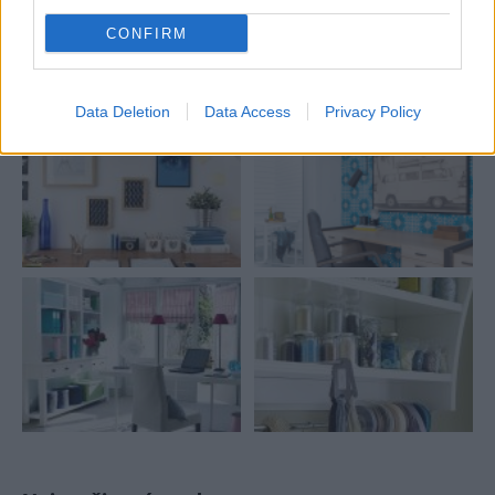
Inšpirácie
CONFIRM
pracovňa
,
sklo
,
modrá
Data Deletion
Data Access
Privacy Policy