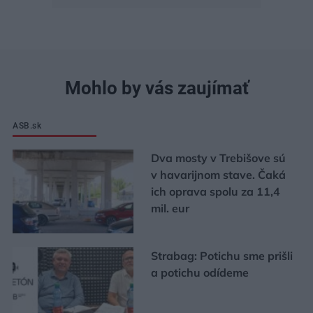
Mohlo by vás zaujímať
ASB.sk
Dva mosty v Trebišove sú
v havarijnom stave. Čaká
ich oprava spolu za 11,4
mil. eur
Strabag: Potichu sme prišli
a potichu odídeme