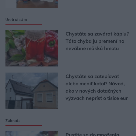
Urob si sám
Chystáte sa zavárať kápiu?
Táto chyba ju premení na
nevábne mäkkú hmotu
Chystáte sa zatepľovať
alebo meniť kotol? Návod,
ako v nových dotačných
výzvach neprísť o tisíce eur
Záhrada
Pustite sa do množenia