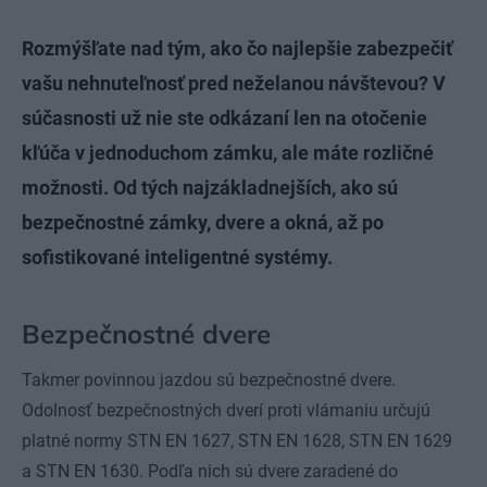
Rozmýšľate nad tým, ako čo najlepšie zabezpečiť
vašu nehnuteľnosť pred neželanou návštevou? V
súčasnosti už nie ste odkázaní len na otočenie
kľúča v jednoduchom zámku, ale máte rozličné
možnosti. Od tých najzákladnejších, ako sú
bezpečnostné zámky, dvere a okná, až po
sofistikované inteligentné systémy.
Bezpečnostné dvere
Takmer povinnou jazdou sú bezpečnostné dvere.
Odolnosť bezpečnostných dverí proti vlámaniu určujú
platné normy STN EN 1627, STN EN 1628, STN EN 1629
a STN EN 1630. Podľa nich sú dvere zaradené do