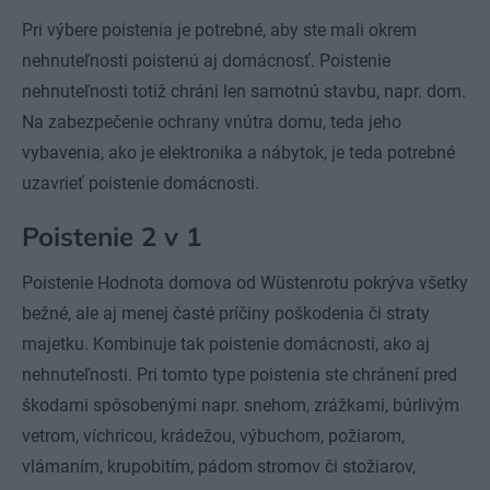
Pri výbere poistenia je potrebné, aby ste mali okrem
nehnuteľnosti poistenú aj domácnosť. Poistenie
nehnuteľnosti totiž chráni len samotnú stavbu, napr. dom.
Na zabezpečenie ochrany vnútra domu, teda jeho
vybavenia, ako je elektronika a nábytok, je teda potrebné
uzavrieť poistenie domácnosti.
Poistenie 2 v 1
Poistenie Hodnota domova od Wüstenrotu pokrýva všetky
bežné, ale aj menej časté príčiny poškodenia či straty
majetku. Kombinuje tak poistenie domácnosti, ako aj
nehnuteľnosti. Pri tomto type poistenia ste chránení pred
škodami spôsobenými napr. snehom, zrážkami, búrlivým
vetrom, víchricou, krádežou, výbuchom, požiarom,
vlámaním, krupobitím, pádom stromov či stožiarov,