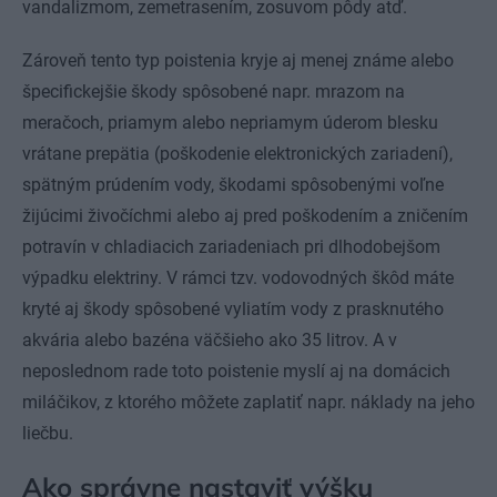
vandalizmom, zemetrasením, zosuvom pôdy atď.
Zároveň tento typ poistenia kryje aj menej známe alebo
špecifickejšie škody spôsobené napr. mrazom na
meračoch, priamym alebo nepriamym úderom blesku
vrátane prepätia (poškodenie elektronických zariadení),
spätným prúdením vody, škodami spôsobenými voľne
žijúcimi živočíchmi alebo aj pred poškodením a zničením
potravín v chladiacich zariadeniach pri dlhodobejšom
výpadku elektriny. V rámci tzv. vodovodných škôd máte
kryté aj škody spôsobené vyliatím vody z prasknutého
akvária alebo bazéna väčšieho ako 35 litrov. A v
neposlednom rade toto poistenie myslí aj na domácich
miláčikov, z ktorého môžete zaplatiť napr. náklady na jeho
liečbu.
Ako správne nastaviť výšku