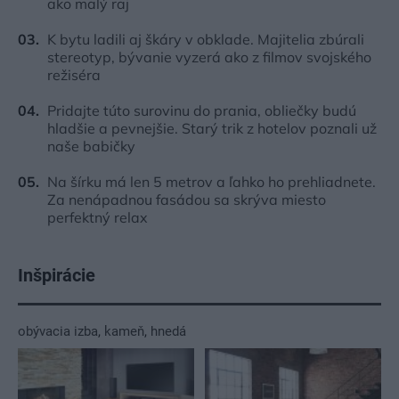
ako malý raj
K bytu ladili aj škáry v obklade. Majitelia zbúrali
stereotyp, bývanie vyzerá ako z filmov svojského
režiséra
Pridajte túto surovinu do prania, obliečky budú
hladšie a pevnejšie. Starý trik z hotelov poznali už
naše babičky
Na šírku má len 5 metrov a ľahko ho prehliadnete.
Za nenápadnou fasádou sa skrýva miesto
perfektný relax
Inšpirácie
obývacia izba
,
kameň
,
hnedá