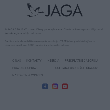
© JAGA GROUP a Zoznam. Všetky práva vyhradené. Obsah online magazínu Môjdom.sk
je chránený autorským zákonom.
Publikovanie alebo ďalšie šírenie správ zo zdrojov TASR je bez predchádzajúceho
písomného súhlasu TASR porušením autorského zákona.
O NÁS
KONTAKTY
INZERCIA
PREDPLATNÉ ČASOPISU
PRÁVO NA OPRAVU
OCHRANA OSOBNÝCH ÚDAJOV
NASTAVENIA COOKIES