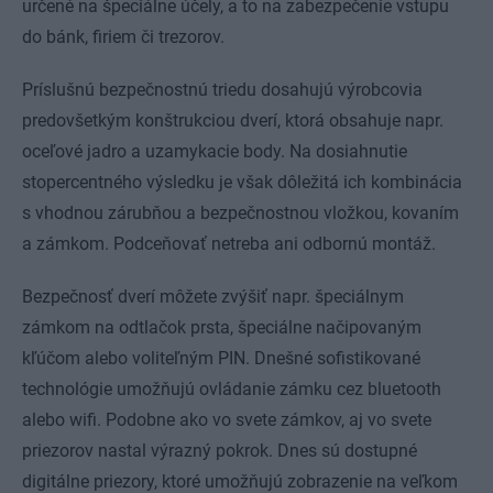
určené na špeciálne účely, a to na zabezpečenie vstupu
do bánk, firiem či trezorov.
Príslušnú bezpečnostnú triedu dosahujú výrobcovia
predovšetkým konštrukciou dverí, ktorá obsahuje napr.
oceľové jadro a uzamykacie body. Na dosiahnutie
stopercentného výsledku je však dôležitá ich kombinácia
s vhodnou zárubňou a bezpečnostnou vložkou, kovaním
a zámkom. Podceňovať netreba ani odbornú montáž.
Bezpečnosť dverí môžete zvýšiť napr. špeciálnym
zámkom na odtlačok prsta, špeciálne načipovaným
kľúčom alebo voliteľným PIN. Dnešné sofistikované
technológie umožňujú ovládanie zámku cez bluetooth
alebo wifi. Podobne ako vo svete zámkov, aj vo svete
priezorov nastal výrazný pokrok. Dnes sú dostupné
digitálne priezory, ktoré umožňujú zobrazenie na veľkom