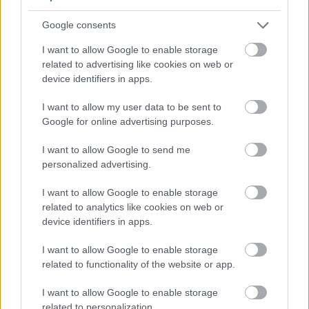
uvedeného požiaru. V takom prípade vypláca poisťovňa
Google consents
sumu, akú si klient dohodol. Pri škodách na rodinných
I want to allow Google to enable storage
domoch sa vyhodnocujú ceny stavebných prác a
related to advertising like cookies on web or
materiálov.
device identifiers in apps.
I want to allow my user data to be sent to
Mierne iná situácia panuje pri parciálnych škodách, kde
Google for online advertising purposes.
poisťovňa skúma hodnotu nehnuteľnosti. V prípade bytu
ide o jeho trhovú cenu a v prípade domu alebo chaty o
I want to allow Google to send me
personalized advertising.
cenu, za ktorú by ich bolo možné postaviť.
Ak je pomer medzi poistnou sumou a hodnotou
I want to allow Google to enable storage
nehnuteľnosti väčší ako 20 %, môže poisťovňa pristúpiť
related to analytics like cookies on web or
device identifiers in apps.
ku kráteniu. Ak je nehnuteľnosť v hodnote 150 000 €
poistená na 100 000 €, teda o tretinu nižšie a príde ku
I want to allow Google to enable storage
čiastočnej škode za 6 000 €, poisťovňa môže skrátiť
related to functionality of the website or app.
poistenie o rovnaký pomer, teda vyplatiť len 4 000 €.
I want to allow Google to enable storage
Takéto prípady nie sú však v praxi často zastúpené a ku
related to personalization.