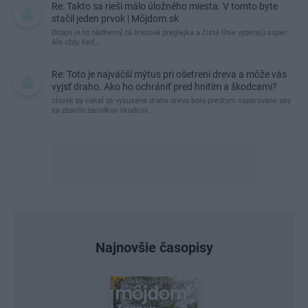
Re: Takto sa rieši málo úložného miesta. V tomto byte
stačil jeden prvok | Môjdom.sk
Dizajn je to nádherný, tá brezová preglejka a čisté línie vyzerajú super.
Ale vždy, keď…
Re: Toto je najväčší mýtus pri ošetrení dreva a môže vás
vyjsť draho. Ako ho ochrániť pred hnitím a škodcami?
clovek by cakal ze vysusene drahe drevo bolo predtym naparovane aby
sa zbavilo zarodkov skodcov...
Najnovšie časopisy