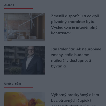
ASB.sk
Zmenili dispozíciu a odkryli
pôvodný charakter bytu.
Výsledkom je interiér plný
kontrastov
Ján Palenčár: Ak neurobíme
zmeny, stále budeme
najhorší v dostupnosti
bývania
Urob si sám
Výborný broskyňový džem
bez otravných šupiek?
Tento trik skráti prácu na