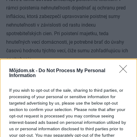
rámci poistenia nehnuteľnosti dojednať aj ochranu pred
infláciou, ktorá zabezpečí upravovanie poistnej sumy
nehnuteľnosti v závislosti od rastu indexu
spotrebiteľských cien. Pri poistení majetku, teda
hnuteľných vecí domácnosti, je potrebné brať do úvahy
časovú hodnotu týchto vecí, čiže sumu zohľadňujúcu ich
opotrebenie.
Môjdom.sk -
Do Not Process My Personal
Aké sú podmienky na vyplatenie poistného plneniaNa to,
Information
aby vám bola poistná udalosť uznaná, musí poistená
If you wish to opt-out of the sale, sharing to third parties, or
nehnuteľnosť spĺňať podmienky chráneného priestoru.
processing of your personal or sensitive information for
Teda musí ísť o priestor, ktorý možno uzavrieť alebo
targeted advertising by us, please use the below opt-out
uzamknúť. V tomto sa poisťovne opierajú o definíciu z
section to confirm your selection. Please note that after your
opt-out request is processed you may continue seeing
trestného zákona. Zjednodušene povedané, napr. pri
interest-based ads based on personal information utilized by
krádeži musí zlodej „prekonať prekážku“.
us or personal information disclosed to third parties prior to
V praxi to znamená, že napríklad okná alebo dvere, ktoré
your opt-out. You may separately opt-out of the further