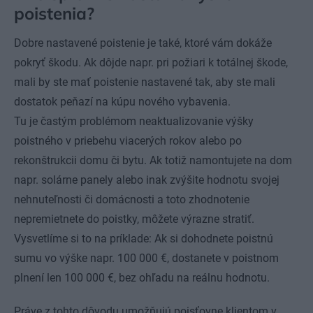
poistenia?
Dobre nastavené poistenie je také, ktoré vám dokáže
pokryť škodu. Ak dôjde napr. pri požiari k totálnej škode,
mali by ste mať poistenie nastavené tak, aby ste mali
dostatok peňazí na kúpu nového vybavenia.
Tu je častým problémom neaktualizovanie výšky
poistného v priebehu viacerých rokov alebo po
rekonštrukcii domu či bytu. Ak totiž namontujete na dom
napr. solárne panely alebo inak zvýšite hodnotu svojej
nehnuteľnosti či domácnosti a toto zhodnotenie
nepremietnete do poistky, môžete výrazne stratiť.
Vysvetlíme si to na príklade: Ak si dohodnete poistnú
sumu vo výške napr. 100 000 €, dostanete v poistnom
plnení len 100 000 €, bez ohľadu na reálnu hodnotu.
Práve z tohto dôvodu umožňujú poisťovne klientom v