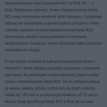
bezpečnostných tried (označenie RC1 až RC6, RC – z
angl. Resistance classes). Dvere v bezpečnostnej triede
RC1 majú minimálnu odolnosť proti vlámaniu. V podstate
odolajú len statickému a dynamickému zaťaženiu. Preto
siahnite aspoň po dverách bezpečnostnej triedy RC2,
ktoré musia odolať ručným pokusom o vlámanie
skrutkovačom, hasákom, klinmi, kliešťami alebo páčidlom
minimálne tri minúty.
O čosi lepšie výsledky dosahujú bezpečnostné dvere v
triede RC3, ktoré odolajú rovnakým pokusom o vlámanie
päť minút. Ak požadujete vyššiu odolnosť, potom zvoľte
dvere v bezpečnostnej triede RC4. Tie sú schopné odolať
aj sekere, sekáču, pilníku, nožniciam na plech, vŕtačke,
vrtáku do 100 mm a svorníkovým kliešťom až 10 minút.
Norma ďalej špecifikuje triedy RC5 a RC6, tie sú však