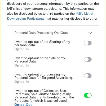
disclosure of your personal information by third parties on the
sú nad úrovňou terénu menej ako 2,5 metra, by mali byť
IAB’s list of downstream participants. This information may
zabezpečené napr. kovovými mrežami, bezpečnostnou
also be disclosed by us to third parties on the
IAB’s List of
fóliou, výplňou z bezpečnostného skla alebo zvnútra
Downstream Participants
that may further disclose it to other
third parties.
uzatvárateľnou okenicou.
Please note that this website/app uses one or more Google
Personal Data Processing Opt Outs
Čím je obmedzená výška poistného
services and may gather and store information including but
plnenia?
not limited to your visit or usage behaviour. You may click to
I want to opt-out of the Sharing of my
personal data.
grant or deny consent to Google and its third-party tags to
Opted In
use your data for below specified purposes in below Google
Podpoistenie je nástroj na zachovanie rovnováhy v celom
consent section.
I want to opt-out of the Sale of my
poistnom systéme. Ak by klienti vo významnej miere
Personal Data.
podhodnocovali chránený majetok a poisťovne by
Opted In
následne uhrádzali reálne náklady, táto nerovnováha by
I want to opt-out of processing my
Personal Data for Targeted Advertising.
sa zrejme musela premietnuť plošne do cenotvorby. Čo by
Opted In
sa dotklo aj klientov, ktorí pravidelne aktualizujú svoje
I want to opt-out of Collection, Use,
poistenie. Preto môže poisťovňa pristúpiť ku kráteniu
Retention, Sale, and/or Sharing of my
Personal Data that Is Unrelated with the
poistného plnenia. Krátenie poistného plnenia z dôvodu
Purposes for which it was collected.
Opted Out
podpoistenia sa však netýka fatálnej škody, napríklad