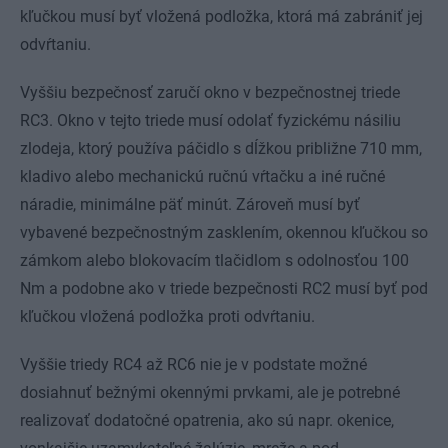
kľučkou musí byť vložená podložka, ktorá má zabrániť jej
odvŕtaniu.
Vyššiu bezpečnosť zaručí okno v bezpečnostnej triede
RC3. Okno v tejto triede musí odolať fyzickému násiliu
zlodeja, ktorý používa páčidlo s dĺžkou približne 710 mm,
kladivo alebo mechanickú ručnú vŕtačku a iné ručné
náradie, minimálne päť minút. Zároveň musí byť
vybavené bezpečnostným zasklením, okennou kľučkou so
zámkom alebo blokovacím tlačidlom s odolnosťou 100
Nm a podobne ako v triede bezpečnosti RC2 musí byť pod
kľučkou vložená podložka proti odvŕtaniu.
Vyššie triedy RC4 až RC6 nie je v podstate možné
dosiahnuť bežnými okennými prvkami, ale je potrebné
realizovať dodatočné opatrenia, ako sú napr. okenice,