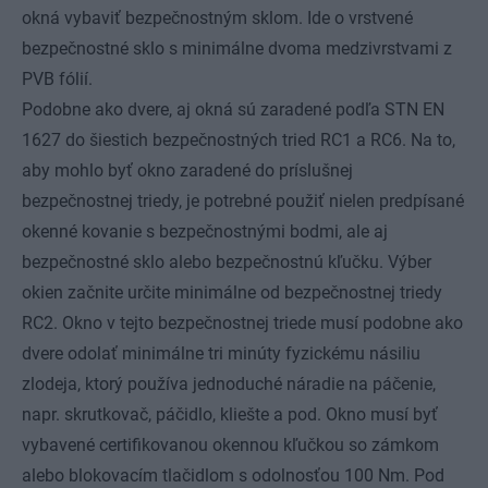
okná vybaviť bezpečnostným sklom. Ide o vrstvené
bezpečnostné sklo s minimálne dvoma medzivrstvami z
PVB fólií.
Podobne ako dvere, aj okná sú zaradené podľa STN EN
1627 do šiestich bezpečnostných tried RC1 a RC6. Na to,
aby mohlo byť okno zaradené do príslušnej
bezpečnostnej triedy, je potrebné použiť nielen predpísané
okenné kovanie s bezpečnostnými bodmi, ale aj
bezpečnostné sklo alebo bezpečnostnú kľučku. Výber
okien začnite určite minimálne od bezpečnostnej triedy
RC2. Okno v tejto bezpečnostnej triede musí podobne ako
dvere odolať minimálne tri minúty fyzickému násiliu
zlodeja, ktorý používa jednoduché náradie na páčenie,
napr. skrutkovač, páčidlo, kliešte a pod. Okno musí byť
vybavené certifikovanou okennou kľučkou so zámkom
alebo blokovacím tlačidlom s odolnosťou 100 Nm. Pod