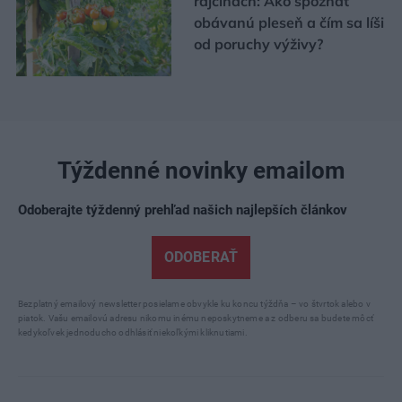
rajčinách: Ako spoznať
obávanú pleseň a čím sa líši
od poruchy výživy?
Týždenné novinky emailom
Odoberajte týždenný prehľad našich najlepších článkov
ODOBERAŤ
Bezplatný emailový newsletter posielame obvykle ku koncu týždňa – vo štvrtok alebo v
piatok. Vašu emailovú adresu nikomu inému neposkytneme a z odberu sa budete môcť
kedykoľvek jednoducho odhlásiť niekoľkými kliknutiami.