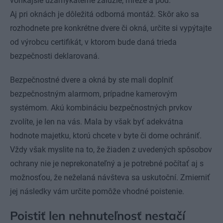
vonkajšie uzamykateľné žalúzie, mreže a pod.
Aj pri oknách je dôležitá odborná montáž. Skôr ako sa
rozhodnete pre konkrétne dvere či okná, určite si vypýtajte
od výrobcu certifikát, v ktorom bude daná trieda
bezpečnosti deklarovaná.
Bezpečnostné dvere a okná by ste mali doplniť
bezpečnostným alarmom, prípadne kamerovým
systémom. Akú kombináciu bezpečnostných prvkov
zvolíte, je len na vás. Mala by však byť adekvátna
hodnote majetku, ktorú chcete v byte či dome ochrániť.
Vždy však myslite na to, že žiaden z uvedených spôsobov
ochrany nie je neprekonateľný a je potrebné počítať aj s
možnosťou, že neželaná návšteva sa uskutoční. Zmierniť
jej následky vám určite pomôže vhodné poistenie.
Poistiť len nehnuteľnosť nestačí