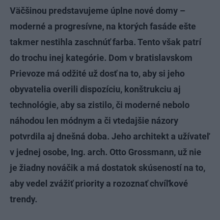
Väčšinou predstavujeme úplne nové domy –
moderné a progresívne, na ktorých fasáde ešte
takmer nestihla zaschnúť farba. Tento však patrí
do trochu inej kategórie. Dom v bratislavskom
Prievoze má odžité už dosť na to, aby si jeho
obyvatelia overili dispozíciu, konštrukciu aj
technológie, aby sa zistilo, či moderné nebolo
náhodou len módnym a či vtedajšie názory
potvrdila aj dnešná doba. Jeho architekt a užívateľ
v jednej osobe, Ing. arch. Otto Grossmann, už nie
je žiadny nováčik a má dostatok skúseností na to,
aby vedel zvážiť priority a rozoznať chvíľkové
trendy.