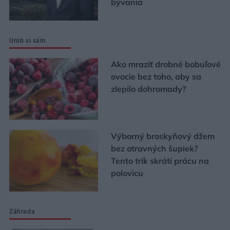
bývania
Urob si sám
Ako mraziť drobné bobuľové
ovocie bez toho, aby sa
zlepilo dohromady?
Výborný broskyňový džem
bez otravných šupiek?
Tento trik skráti prácu na
polovicu
Záhrada