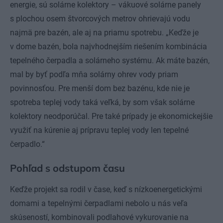
energie, sú solárne kolektory – vákuové solárne panely
s plochou osem štvorcových metrov ohrievajú vodu
najmä pre bazén, ale aj na priamu spotrebu. „Keďže je
v dome bazén, bola najvhodnejším riešením kombinácia
tepelného čerpadla a solárneho systému. Ak máte bazén,
mal by byť podľa mňa solárny ohrev vody priam
povinnosťou. Pre menší dom bez bazénu, kde nie je
spotreba teplej vody taká veľká, by som však solárne
kolektory neodporúčal. Pre také prípady je ekonomickejšie
využiť na kúrenie aj prípravu teplej vody len tepelné
čerpadlo.“
Pohľad s odstupom času
Keďže projekt sa rodil v čase, keď s nízkoenergetickými
domami a tepelnými čerpadlami nebolo u nás veľa
skúseností, kombinovali podlahové vykurovanie na