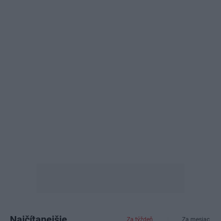
Najčítanejšie
Za týždeň
Za mesiac