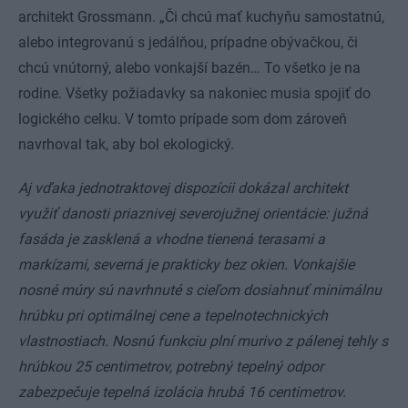
architekt Grossmann. „Či chcú mať kuchyňu samostatnú,
alebo integrovanú s jedálňou, prípadne obývačkou, či
chcú vnútorný, alebo vonkajší bazén… To všetko je na
rodine. Všetky požiadavky sa nakoniec musia spojiť do
logického celku. V tomto prípade som dom zároveň
navrhoval tak, aby bol ekologický.
Aj vďaka jednotraktovej dispozícii dokázal architekt
využiť danosti priaznivej severojužnej orientácie: južná
fasáda je zasklená a vhodne tienená terasami a
markízami, severná je prakticky bez okien. Vonkajšie
nosné múry sú navrhnuté s cieľom dosiahnuť minimálnu
hrúbku pri optimálnej cene a tepelnotechnických
vlastnostiach. Nosnú funkciu plní murivo z pálenej tehly s
hrúbkou 25 centimetrov, potrebný tepelný odpor
zabezpečuje tepelná izolácia hrubá 16 centimetrov.