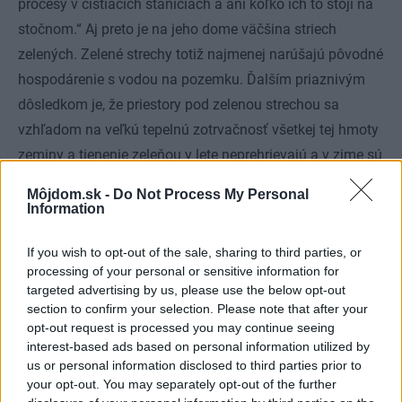
procesy v čistiacich staniciach a ani koľko ich to stojí na
stočnom.“ Aj preto je na jeho dome väčšina striech
zelených. Zelené strechy totiž najmenej narúšajú pôvodné
hospodárenie s vodou na pozemku. Ďalším priaznivým
dôsledkom je, že priestory pod zelenou strechou sa
vzhľadom na veľkú tepelnú zotrvačnosť všetkej tej hmoty
zeminy a tienenie zeleňou v lete neprehrievajú a v zime sú
dostatočne tepelne izolované. Otto Grossmann hovorí, že
Môjdom.sk -
Do Not Process My Personal
stavby by nemali meniť klímu miesta, na ktorom stoja,
Information
a voda, ktorá na pozemok dopadne, by mala na tomto
If you wish to opt-out of the sale, sharing to third parties, or
mieste aj vsiaknuť, nie odtiecť kanálom. V jeho dome sa
processing of your personal or sensitive information for
o to sčasti starajú zelené strechy a sčasti studňa, ktorá sa
targeted advertising by us, please use the below opt-out
využíva ako zdroj vody na polievanie aj pre tepelné
section to confirm your selection. Please note that after your
opt-out request is processed you may continue seeing
čerpadlo a zároveň je dimenzovaná aj na vsakovanie
interest-based ads based on personal information utilized by
dažďovej vody. Do kanalizácie sa teda odvádzajú len
us or personal information disclosed to third parties prior to
splašky. „To, čo stavbou zoberiem z pozemku, by som
your opt-out. You may separately opt-out of the further