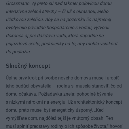
Grossmann. Aj preto sú nad takmer polovicou domu
intenzívne zelené strechy – či už s okrasnou, alebo
úžitkovou zeleňou. Aby sa na pozemku čo najmenej
ovplyvnilo pôvodné hospodárenie s vodou, vytvorili
dokonca aj pre dažďovú vodu, ktorá dopadne na
príjazdovú cestu, podmienky na to, aby mohla vsiaknuť
do podložia.
Slnečný koncept
Úplne prvý krok pri tvorbe nového domova museli urobiť
jeho budúci obyvatelia – rodina si musela stanoviť, čo od
domu očakáva. Požiadavka znela: pohodlné bývanie
s nízkymi nárokmi na energiu. Už architektonický koncept
domu preto musel byť energeticky úsporný. „Keď
vymýšľate dom, najdôležitejší je vnútorný obsah. Ten
musí splniť predstavy rodiny o ich spôsobe života,“ hovorí