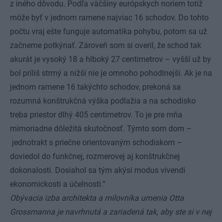
z iného dôvodu. Podľa väčšiny európskych noriem totiž
môže byť v jednom ramene najviac 16 schodov. Do tohto
počtu vraj ešte funguje automatika pohybu, potom sa už
začneme potkýnať. Zároveň som si overil, že schod tak
akurát je vysoký 18 a hlboký 27 centimetrov – vyšší už by
bol príliš strmý a nižší nie je omnoho pohodlnejší. Ak je na
jednom ramene 16 takýchto schodov, prekoná sa
rozumná konštrukčná výška podlažia a na schodisko
treba priestor dlhý 405 centimetrov. To je pre mňa
mimoriadne dôležitá skutočnosť. Týmto som dom –
jednotrakt s priečne orientovaným schodiskom –
doviedol do funkčnej, rozmerovej aj konštrukčnej
dokonalosti. Dosiahol sa tým akýsi modus vivendi
ekonomickosti a účelnosti.“
Obývacia izba architekta a milovníka umenia Otta
Grossmanna je navrhnutá a zariadená tak, aby ste si v nej