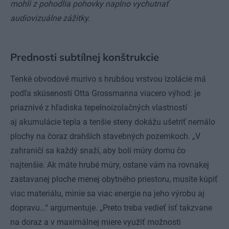
mohli z pohodlia pohovky naplno vychutnať
audiovizuálne zážitky.
Prednosti subtílnej konštrukcie
Tenké obvodové murivo s hrubšou vrstvou izolácie má
podľa skúseností Otta Grossmanna viacero výhod: je
priaznivé z hľadiska tepelnoizolačných vlastností
aj akumulácie tepla a tenšie steny dokážu ušetriť nemálo
plochy na čoraz drahších stavebných pozemkoch. „V
zahraničí sa každý snaží, aby boli múry domu čo
najtenšie. Ak máte hrubé múry, ostane vám na rovnakej
zastavanej ploche menej obytného priestoru, musíte kúpiť
viac materiálu, minie sa viac energie na jeho výrobu aj
dopravu…“ argumentuje. „Preto treba vedieť ísť takzvane
na doraz a v maximálnej miere využiť možnosti