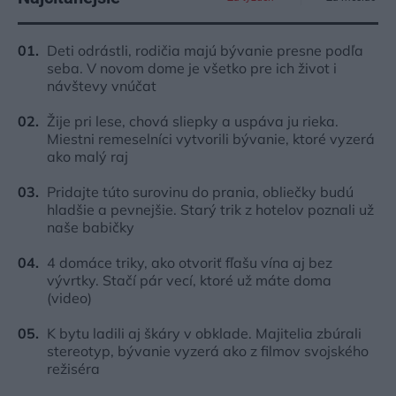
Deti odrástli, rodičia majú bývanie presne podľa
seba. V novom dome je všetko pre ich život i
návštevy vnúčat
Žije pri lese, chová sliepky a uspáva ju rieka.
Miestni remeselníci vytvorili bývanie, ktoré vyzerá
ako malý raj
Pridajte túto surovinu do prania, obliečky budú
hladšie a pevnejšie. Starý trik z hotelov poznali už
naše babičky
4 domáce triky, ako otvoriť fľašu vína aj bez
vývrtky. Stačí pár vecí, ktoré už máte doma
(video)
K bytu ladili aj škáry v obklade. Majitelia zbúrali
stereotyp, bývanie vyzerá ako z filmov svojského
režiséra