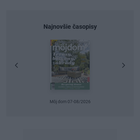
Najnovšie časopisy
2026
Urob si sám 6/2026