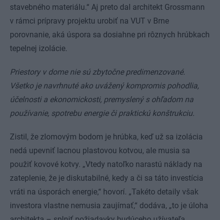
stavebného materiálu.“ Aj preto dal architekt Grossmann
v rámci prípravy projektu urobiť na VUT v Brne
porovnanie, aká úspora sa dosiahne pri rôznych hrúbkach
tepelnej izolácie.
Priestory v dome nie sú zbytočne predimenzované.
Všetko je navrhnuté ako uvážený kompromis pohodlia,
účelnosti a ekonomickosti, premyslený s ohľadom na
používanie, spotrebu energie či praktickú konštrukciu.
Zistil, že zlomovým bodom je hrúbka, keď už sa izolácia
nedá upevniť lacnou plastovou kotvou, ale musia sa
použiť kovové kotvy. „Vtedy natoľko narastú náklady na
zateplenie, že je diskutabilné, kedy a či sa táto investícia
vráti na úsporách energie,“ hovorí. „Takéto detaily však
investora vlastne nemusia zaujímať,“ dodáva, „to je úloha
architekta – splniť požiadavky budúceho užívateľa