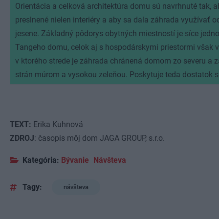
Orientácia a celková architektúra domu sú navrhnuté tak, a
preslnené nielen interiéry a aby sa dala záhrada využívať od
jesene. Základný pôdorys obytných miestností je síce jednot
Tangeho domu, celok aj s hospodárskymi priestormi však vy
v ktorého strede je záhrada chránená domom zo severu a z
strán múrom a vysokou zeleňou. Poskytuje teda dostatok s
TEXT:
Erika Kuhnová
ZDROJ
: časopis môj dom JAGA GROUP, s.r.o.
Kategória:
Bývanie
Návšteva
Tagy:
návšteva