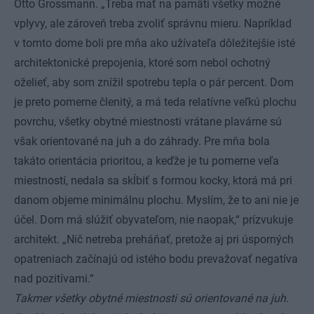
Otto Grossmann. „Treba mať na pamäti všetky možné
vplyvy, ale zároveň treba zvoliť správnu mieru. Napríklad
v tomto dome boli pre mňa ako užívateľa dôležitejšie isté
architektonické prepojenia, ktoré som nebol ochotný
oželieť, aby som znížil spotrebu tepla o pár percent. Dom
je preto pomerne členitý, a má teda relatívne veľkú plochu
povrchu, všetky obytné miestnosti vrátane plavárne sú
však orientované na juh a do záhrady. Pre mňa bola
takáto orientácia prioritou, a keďže je tu pomerne veľa
miestností, nedala sa skĺbiť s formou kocky, ktorá má pri
danom objeme minimálnu plochu. Myslím, že to ani nie je
účel. Dom má slúžiť obyvateľom, nie naopak,“ prízvukuje
architekt. „Nič netreba preháňať, pretože aj pri úsporných
opatreniach začínajú od istého bodu prevažovať negatíva
nad pozitívami.“
Takmer všetky obytné miestnosti sú orientované na juh.