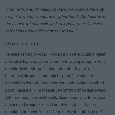
V záhrade je automatický zavlažovací systém, ktorý jej
majiteľ považuje za úplnú nevyhnutnosť: „Keď ideme na
dovolenku, takmer o všetko je tak postarané. Stačí len,
keď občas príde niekto pokosiť trávnik.“
Dva v jednom
Tepelné čerpadlo voda – voda sa v dome využíva nielen
ako zdroj tepla na vykurovanie, v lete je aj zdrojom vody
na chladenie. Stropné chladenie, zabudované do
betónovej stropnej konštrukcie, prináša v spojení
s tepelným čerpadlom a spodnou vodou viacero výhod
oproti klasickej klimatizácii: „Komfortnosť podlahového
vykurovania a stropného chladenia spočíva v tom, že si
ani neuvedomujete, že sa kúri alebo chladí. Systém
nepuká a ani nehučí, pretože rozdiel v teplotách je nižší