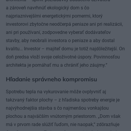
a zároveň navrhnúť ekologický dom s čo
najpriaznivejšími energetickými pomermi, ktorý
investorovi zbytočne neodčerpá peniaze ani pri realizácii,
ani pri používaní, zodpovedne vyberať dodávateľov
stavby, aby neobrali investora o peniaze a aby dostal
kvalitu… Investor – majiteľ domu je totiž najdôležitejší. On
doň predsa vloží svoje celoživotné úspory. Povinnosťou
architekta je pomáhať mu a chrániť jeho záujmy.“
Hľadanie správneho kompromisu
Spotrebu tepla na vykurovanie môže ovplyvniť aj
takzvaný faktor plochy – z hľadiska spotreby energie je
najvýhodnejšia stavba s čo najmenšou vonkajšou
plochou a najväčším vnútorným priestorom. „Dom však
má v prvom rade slúžiť ľuďom, nie naopak,“ zdôrazňuje