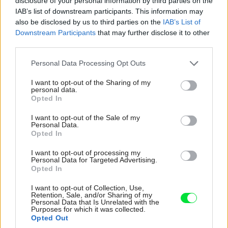
disclosure of your personal information by third parties on the
mal nahradiť zelenými strechami. Aj keď sa to nedá vždy
IAB’s list of downstream participants. This information may
úplne, treba sa o to snažiť v maximálnej možnej miere,“
also be disclosed by us to third parties on the
IAB’s List of
uzatvára architekt.
Downstream Participants
that may further disclose it to other
third parties.
„Ak uvažujete o klimatizácii, je dobré obrátiť sa na
Please note that this website/app uses one or more Google
Personal Data Processing Opt Outs
odborníka už pri plánovaní stavby či rekonštrukcie.
services and may gather and store information including but
not limited to your visit or usage behaviour. You may click to
I want to opt-out of the Sharing of my
Poradia vám, aký typ chladenia a vykurovania je pre
personal data.
grant or deny consent to Google and its third-party tags to
stavbu najvhodnejší, a dohodnú sa na optimálnom riešení
Opted In
use your data for below specified purposes in below Google
aj s vaším architektom,“ radí Ing. Martin Paldan, riaditeľ
consent section.
I want to opt-out of the Sale of my
Personal Data.
spoločnosti Thermotech, ktorá v dome zabezpečovala
Opted In
progresívne stropné chladenie.
I want to opt-out of processing my
Personal Data for Targeted Advertising.
Progresíve technológie
Opted In
Architekt Grossmann sa pri projektovaní svojho domu
I want to opt-out of Collection, Use,
Retention, Sale, and/or Sharing of my
inšpiroval minulosťou, zároveň však myslel aj na
Personal Data that Is Unrelated with the
Purposes for which it was collected.
budúcnosť. Veď dom sa stavia na niekoľko generácií. Aj
Opted Out