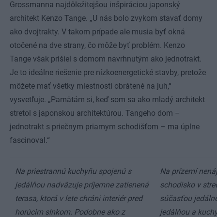
Grossmanna najdôležitejšou inšpiráciou japonský
architekt Kenzo Tange. „U nás bolo zvykom stavať domy
ako dvojtrakty. V takom prípade ale musia byť okná
otočené na dve strany, čo môže byť problém. Kenzo
Tange však prišiel s domom navrhnutým ako jednotrakt.
Je to ideálne riešenie pre nízkoenergetické stavby, pretože
môžete mať všetky miestnosti obrátené na juh,“
vysvetľuje. „Pamätám si, keď som sa ako mladý architekt
stretol s japonskou architektúrou. Tangeho dom –
jednotrakt s priečnym priamym schodišťom – ma úplne
fascinoval.“
Na priestrannú kuchyňu spojenú s
Na prízemí nená
jedálňou nadväzuje príjemne zatienená
schodisko v stred
terasa, ktorá v lete chráni interiér pred
súčasťou jedálne,
horúcim slnkom. Podobne ako z
jedálňou a kuchy