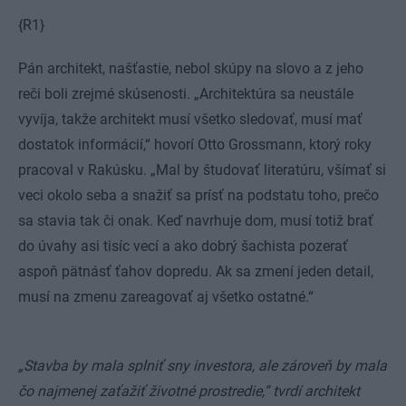
{R1}
Pán architekt, našťastie, nebol skúpy na slovo a z jeho
reči boli zrejmé skúsenosti. „Architektúra sa neustále
vyvíja, takže architekt musí všetko sledovať, musí mať
dostatok informácií,“ hovorí Otto Grossmann, ktorý roky
pracoval v Rakúsku. „Mal by študovať literatúru, všímať si
veci okolo seba a snažiť sa prísť na podstatu toho, prečo
sa stavia tak či onak. Keď navrhuje dom, musí totiž brať
do úvahy asi tisíc vecí a ako dobrý šachista pozerať
aspoň pätnásť ťahov dopredu. Ak sa zmení jeden detail,
musí na zmenu zareagovať aj všetko ostatné.“
„Stavba by mala splniť sny investora, ale zároveň by mala
čo najmenej zaťažiť životné prostredie,“ tvrdí architekt