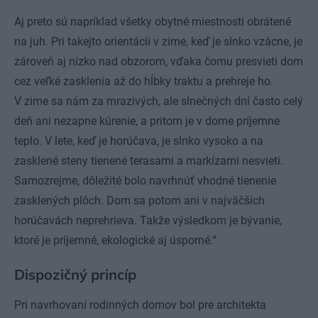
Aj preto sú napríklad všetky obytné miestnosti obrátené
na juh. Pri takejto orientácii v zime, keď je slnko vzácne, je
zároveň aj nízko nad obzorom, vďaka čomu presvieti dom
cez veľké zasklenia až do hĺbky traktu a prehreje ho.
V zime sa nám za mrazivých, ale slnečných dní často celý
deň ani nezapne kúrenie, a pritom je v dome príjemne
teplo. V lete, keď je horúčava, je slnko vysoko a na
zasklené steny tienené terasami a markízami nesvieti.
Samozrejme, dôležité bolo navrhnúť vhodné tienenie
zasklených plôch. Dom sa potom ani v najväčších
horúčavách neprehrieva. Takže výsledkom je bývanie,
ktoré je príjemné, ekologické aj úsporné.“
Dispozičný princíp
Pri navrhovaní rodinných domov bol pre architekta