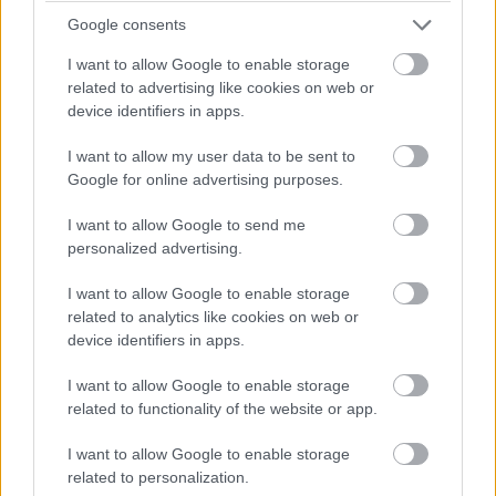
preto sa snažil využiť špičkové technológie, aby nebol už
Google consents
o pár rokov zastaraný a zrelý na rekonštrukciu. „Stavať
I want to allow Google to enable storage
sme začali pred šiestimi rokmi a bývame tu asi štyri. Idea
related to advertising like cookies on web or
však vznikla už v roku 2002. Na Slovensku vtedy
device identifiers in apps.
nízkoenergetické domy ešte veľmi neboli,“ spomína Otto
I want to allow my user data to be sent to
Grossmann. Na zabezpečenie tepelného komfortu si už
Google for online advertising purposes.
v tom čase vybrali tepelné čerpadlo. „Inšpiroval nás jeden
náš priateľ, ktorý nás zobral do Francúzska a ukázal nám,
I want to allow Google to send me
personalized advertising.
čo to vlastne tepelné čerpadlo je. Bol to zážitok. Lebo iné
je o niečom čítať, a iné je vidieť to na vlastné oči. Hneď
I want to allow Google to enable storage
sme sa tou ideou nadchli a vyhliadli sme si špičkové
related to analytics like cookies on web or
device identifiers in apps.
zariadenie, ibaže na Slovensku vtedy ešte nikto nevedel
tieto systémy projektovať. Nemali sme potuchy, ako sa
I want to allow Google to enable storage
tepelné čerpadlo dimenzuje, ako sa bude celý systém
related to functionality of the website or app.
správať… Nakoniec sme našli projektanta, ktorý
I want to allow Google to enable storage
všetko iniciatívne naštudoval. Prvý variant projektu bol
related to personalization.