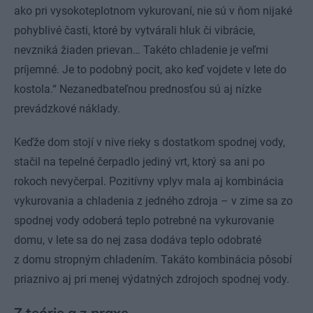
ako pri vysokoteplotnom vykurovaní, nie sú v ňom nijaké
pohyblivé časti, ktoré by vytvárali hluk či vibrácie,
nevzniká žiaden prievan… Takéto chladenie je veľmi
príjemné. Je to podobný pocit, ako keď vojdete v lete do
kostola.“ Nezanedbateľnou prednosťou sú aj nízke
prevádzkové náklady.
Keďže dom stojí v nive rieky s dostatkom spodnej vody,
stačil na tepelné čerpadlo jediný vrt, ktorý sa ani po
rokoch nevyčerpal. Pozitívny vplyv mala aj kombinácia
vykurovania a chladenia z jedného zdroja – v zime sa zo
spodnej vody odoberá teplo potrebné na vykurovanie
domu, v lete sa do nej zasa dodáva teplo odobraté
z domu stropným chladením. Takáto kombinácia pôsobí
priaznivo aj pri menej výdatných zdrojoch spodnej vody.
Z teórie a z praxe