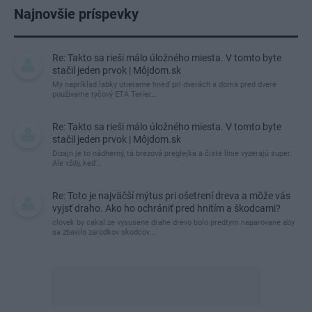
Najnovšie príspevky
Re: Takto sa rieši málo úložného miesta. V tomto byte
stačil jeden prvok | Môjdom.sk
My napríklad labky utierame hneď pri dverách a doma pred dvere
používame tyčový ETA Terier…
Re: Takto sa rieši málo úložného miesta. V tomto byte
stačil jeden prvok | Môjdom.sk
Dizajn je to nádherný, tá brezová preglejka a čisté línie vyzerajú super.
Ale vždy, keď…
Re: Toto je najväčší mýtus pri ošetrení dreva a môže vás
vyjsť draho. Ako ho ochrániť pred hnitím a škodcami?
clovek by cakal ze vysusene drahe drevo bolo predtym naparovane aby
sa zbavilo zarodkov skodcov...