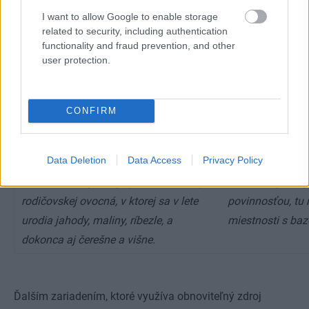
síce trochu komický, ale postupne sme vychytali rôzne
I want to allow Google to enable storage
nelogickosti a celý systém sme odladili.“
related to security, including authentication
functionality and fraud prevention, and other
user protection.
Na poschodie sa dostanete z jedálne
K bazénu si môže
po priamom jednoramennom
dvere priamo z 
schodisku. V súkromnej zóne
malú posilňovňu
CONFIRM
domácich sú okrem kúpeľne ďalšie tri
„plavárne“ zdobí
izby – pracovňa a dve spálne. Pri
farebnej mozaiky
Data Deletion
Data Access
Privacy Policy
každej zo spální je terasa – strešná
rekuperáciou, kt
záhrada. Pri synovej spálni okrasná, pri
nízkoenergetick
rodičovskej ovocná, v ktorej sa v lete
povinnosťou, tu 
urodia jahody, maliny, ríbezle, a
miestnosti s ba
dokonca aj čerešne a višne.
Ďalším zariadením, ktoré využíva obnoviteľný zdroj