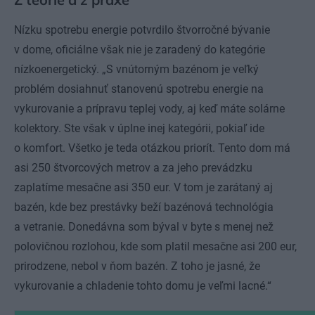
Nízku spotrebu energie potvrdilo štvorročné bývanie
v dome, oficiálne však nie je zaradený do kategórie
nízkoenergetický. „S vnútorným bazénom je veľký
problém dosiahnuť stanovenú spotrebu energie na
vykurovanie a prípravu teplej vody, aj keď máte solárne
kolektory. Ste však v úplne inej kategórii, pokiaľ ide
o komfort. Všetko je teda otázkou priorít. Tento dom má
asi 250 štvorcových metrov a za jeho prevádzku
zaplatíme mesačne asi 350 eur. V tom je zarátaný aj
bazén, kde bez prestávky beží bazénová technológia
a vetranie. Donedávna som býval v byte s menej než
polovičnou rozlohou, kde som platil mesačne asi 200 eur,
prirodzene, nebol v ňom bazén. Z toho je jasné, že
vykurovanie a chladenie tohto domu je veľmi lacné.“