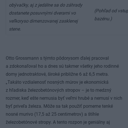
obývačky, aj z jedálne sa do záhrady
(Pohľad od vstu
dostanete posuvnými dverami vo
bazénu.)
veľkoryso dimenzovanej zasklenej
stene.
Otto Grossmann s týmto pôdorysom ďalej pracoval
a zdokonaľoval ho a dnes sú takmer všetky jeho rodinné
domy jednotraktové, široké približne 6 až 6,5 metra.
„Takáto vzdialenosť nosných múrov je ekonomická
z hľadiska železobetónových stropov – je to medzný
rozmer, keď ešte nemusia byť veľmi hrubé a nemusí v nich
byť priveľa železa. Môže sa tak použiť pomerne tenké
nosné murivo (17,5 až 25 centimetrov) a štíhle
železobetónové stropy. A tento rozpon je geniálny aj