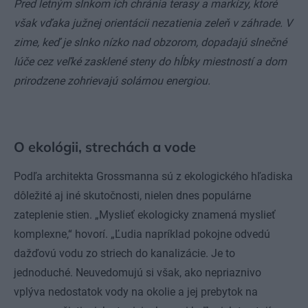
Pred letným slnkom ich chránia terasy a markízy, ktoré
však vďaka južnej orientácii nezatienia zeleň v záhrade. V
zime, keď je slnko nízko nad obzorom, dopadajú slnečné
lúče cez veľké zasklené steny do hĺbky miestností a dom
prirodzene zohrievajú solárnou energiou.
O ekológii, strechách a vode
Podľa architekta Grossmanna sú z ekologického hľadiska
dôležité aj iné skutočnosti, nielen dnes populárne
zateplenie stien. „Myslieť ekologicky znamená myslieť
komplexne,“ hovorí. „Ľudia napríklad pokojne odvedú
dažďovú vodu zo striech do kanalizácie. Je to
jednoduché. Neuvedomujú si však, ako nepriaznivo
vplýva nedostatok vody na okolie a jej prebytok na