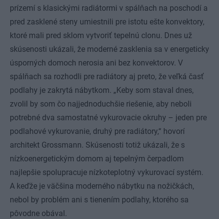
prízemí s klasickými radiátormi v spálňach na poschodí a
pred zasklené steny umiestnili pre istotu ešte konvektory,
ktoré mali pred sklom vytvoriť tepelnú clonu. Dnes už
skúsenosti ukázali, že moderné zasklenia sa v energeticky
úsporných domoch nerosia ani bez konvektorov. V
spálňach sa rozhodli pre radiátory aj preto, že veľká časť
podlahy je zakrytá nábytkom. „Keby som staval dnes,
zvolil by som čo najjednoduchšie riešenie, aby neboli
potrebné dva samostatné vykurovacie okruhy – jeden pre
podlahové vykurovanie, druhý pre radiátory,“ hovorí
architekt Grossmann. Skúsenosti totiž ukázali, že s
nízkoenergetickým domom aj tepelným čerpadlom
najlepšie spolupracuje nízkoteplotný vykurovací systém.
A keďže je väčšina moderného nábytku na nožičkách,
nebol by problém ani s tienením podlahy, ktorého sa
pôvodne obával.