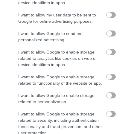
device identifiers in apps.
Obe chladia, zvyšok je odlišný. Oplatí sa podľa
odborníka pri kúpe šetriť?
I want to allow my user data to be sent to
Google for online advertising purposes.
I want to allow Google to send me
personalized advertising.
I want to allow Google to enable storage
related to analytics like cookies on web or
device identifiers in apps.
I want to allow Google to enable storage
related to functionality of the website or app.
I want to allow Google to enable storage
related to personalization.
MORA oslavuje 200 rokov a ponúka 200 dní
I want to allow Google to enable storage
na vyskúšanie vstavaných spotrebičov
related to security, including authentication
functionality and fraud prevention, and other
user protection.