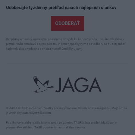
Odoberajte týždenný prehľad našich najlepších článkov
ODOBERAŤ
Bezplatný emailový newsletter posielame obvykle ku koncu týždňa – vo štvrtok alebo v
piatok. Vašu emailovú adresu nikomu inému neposkytneme a z odberu sa budete môcť
kedykoľvek jednoducho odhlásiť niekoľkými kliknutiami.
© JAGA GROUP a Zoznam. Všetky práva vyhradené. Obsah online magazínu Môjdom.sk
je chránený autorským zákonom.
Publikovanie alebo ďalšie šírenie správ zo zdrojov TASR je bez predchádzajúceho
písomného súhlasu TASR porušením autorského zákona.