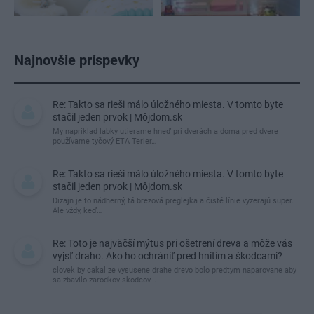
Najnovšie príspevky
Re: Takto sa rieši málo úložného miesta. V tomto byte
stačil jeden prvok | Môjdom.sk
My napríklad labky utierame hneď pri dverách a doma pred dvere
používame tyčový ETA Terier…
Re: Takto sa rieši málo úložného miesta. V tomto byte
stačil jeden prvok | Môjdom.sk
Dizajn je to nádherný, tá brezová preglejka a čisté línie vyzerajú super.
Ale vždy, keď…
Re: Toto je najväčší mýtus pri ošetrení dreva a môže vás
vyjsť draho. Ako ho ochrániť pred hnitím a škodcami?
clovek by cakal ze vysusene drahe drevo bolo predtym naparovane aby
sa zbavilo zarodkov skodcov...