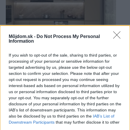
Môjdom.sk -
Do Not Process My Personal
Information
If you wish to opt-out of the sale, sharing to third parties, or
Nové umývačky Whirlpool MaxiSpace s väčším
processing of your personal or sensitive information for
vnútorným priestorom a extra priestrannou
targeted advertising by us, please use the below opt-out
section to confirm your selection. Please note that after your
treťou zásuvkou s integrovanými vodnými
opt-out request is processed you may continue seeing
tryskami
interest-based ads based on personal information utilized by
us or personal information disclosed to third parties prior to
your opt-out. You may separately opt-out of the further
disclosure of your personal information by third parties on the
IAB’s list of downstream participants. This information may
also be disclosed by us to third parties on the
IAB’s List of
Downstream Participants
that may further disclose it to other
third parties.