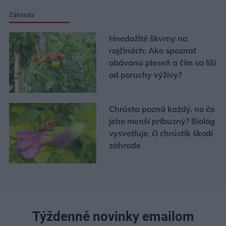
Záhrada
Hnedožlté škvrny na
rajčinách: Ako spoznať
obávanú pleseň a čím sa líši
od poruchy výživy?
Chrústa pozná každý, no čo
jeho menší príbuzný? Biológ
vysvetľuje, či chrústik škodí
záhrade
Týždenné novinky emailom