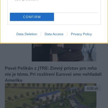
ASB.sk
CONFIRM
Data Deletion
Data Access
Privacy Policy
Pavel Pelikán z JTRE: Zimný prístav pre mňa
nie je téma. Pri rozšírení Eurovei sme nehľadali
Ameriku
ASB.sk