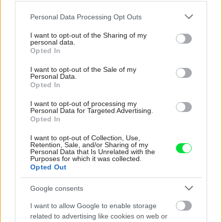
Please note that this website/app uses one or more Google
Personal Data Processing Opt Outs
services and may gather and store information including but
not limited to your visit or usage behaviour. You may click to
I want to opt-out of the Sharing of my
personal data.
grant or deny consent to Google and its third-party tags to
Opted In
use your data for below specified purposes in below Google
Značky Siemens a Bosch predstavili smart
consent section.
I want to opt-out of the Sale of my
riešenia pre modernú domácnosť
Personal Data.
Opted In
I want to opt-out of processing my
Personal Data for Targeted Advertising.
Opted In
I want to opt-out of Collection, Use,
Retention, Sale, and/or Sharing of my
Personal Data that Is Unrelated with the
Purposes for which it was collected.
Opted Out
Google consents
I want to allow Google to enable storage
related to advertising like cookies on web or
Rozdiel medzi drahou a lacnou chladničkou?