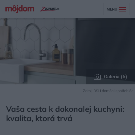
MENU
Galéria (5)
Zdroj: BSH domáci spotřebiče
MÔJDOM
BÝVANIE
DOMÁCE SPOTREBIČE
Vaša cesta k dokonalej kuchyni:
kvalita, ktorá trvá