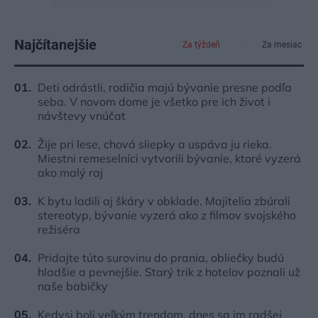
Najčítanejšie
Za týždeň
Za mesiac
Deti odrástli, rodičia majú bývanie presne podľa
seba. V novom dome je všetko pre ich život i
návštevy vnúčat
Žije pri lese, chová sliepky a uspáva ju rieka.
Miestni remeselníci vytvorili bývanie, ktoré vyzerá
ako malý raj
K bytu ladili aj škáry v obklade. Majitelia zbúrali
stereotyp, bývanie vyzerá ako z filmov svojského
režiséra
Pridajte túto surovinu do prania, obliečky budú
hladšie a pevnejšie. Starý trik z hotelov poznali už
naše babičky
Kedysi boli veľkým trendom, dnes sa im radšej