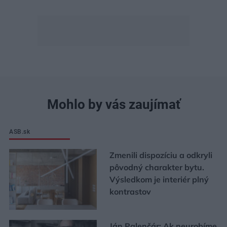
Mohlo by vás zaujímať
ASB.sk
Zmenili dispozíciu a odkryli
pôvodný charakter bytu.
Výsledkom je interiér plný
kontrastov
Ján Palenčár: Ak neurobíme