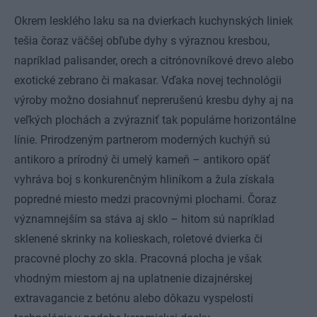
Okrem lesklého laku sa na dvierkach kuchynských liniek
tešia čoraz väčšej obľube dyhy s výraznou kresbou,
napríklad palisander, orech a citrónovníkové drevo alebo
exotické zebrano či makasar. Vďaka novej technológii
výroby možno dosiahnuť neprerušenú kresbu dyhy aj na
veľkých plochách a zvýrazniť tak populárne horizontálne
línie. Prirodzeným partnerom moderných kuchýň sú
antikoro a prírodný či umelý kameň – antikoro opäť
vyhráva boj s konkurenčným hliníkom a žula získala
popredné miesto medzi pracovnými plochami. Čoraz
významnejším sa stáva aj sklo – hitom sú napríklad
sklenené skrinky na kolieskach, roletové dvierka či
pracovné plochy zo skla. Pracovná plocha je však
vhodným miestom aj na uplatnenie dizajnérskej
extravagancie z betónu alebo dôkazu vyspelosti