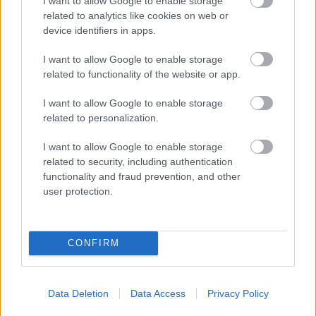
I want to allow Google to enable storage
related to analytics like cookies on web or
device identifiers in apps.
I want to allow Google to enable storage
related to functionality of the website or app.
33773
I want to allow Google to enable storage
related to personalization.
Prísna redukcia na to podstatné je dnes v obytnom
I want to allow Google to enable storage
interiéri všeobecným trendom a purizmus je tým pravým
related to security, including authentication
functionality and fraud prevention, and other
štýlom súčasnosti aj v kuchyni. „In“ sú jednoduché tvary a
user protection.
výrazné horizontálne línie. Na hladkých dvierkach bez
úchytiek najčastejšie nájdete vysokolesklý lak bielej,
čiernej a antracitovej farby, ako aj všetky odtiene sivej,
CONFIRM
pretrváva záujem aj o krémovú a capuccino. Tieto
„nefarebné farby“ sa s obľubou kombinujú s drevenými
Data Deletion
Data Access
Privacy Policy
dyhami s výraznou kresbou alebo bordovými či