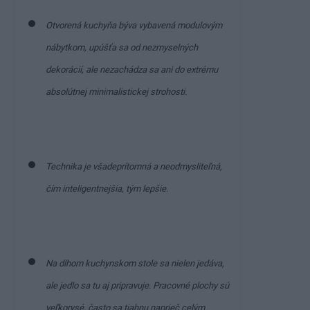
Otvorená kuchyňa býva vybavená modulovým
nábytkom, upúšťa sa od nezmyselných
dekorácií, ale nezachádza sa ani do extrému
absolútnej minimalistickej strohosti.
Technika je všadeprítomná a neodmysliteľná,
čím inteligentnejšia, tým lepšie.
Na dlhom kuchynskom stole sa nielen jedáva,
ale jedlo sa tu aj pripravuje. Pracovné plochy sú
veľkorysé, často sa tiahnu naprieč celým