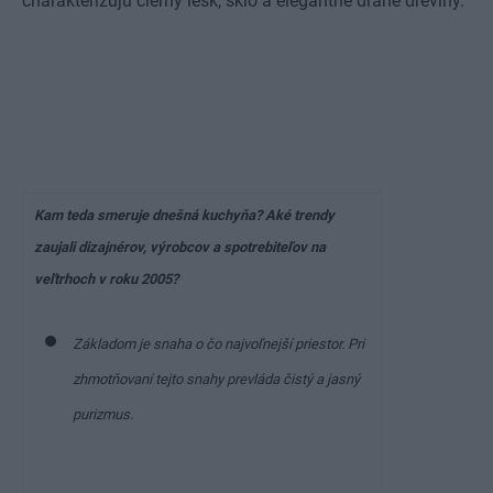
charakterizujú čierny lesk, sklo a elegantné drahé dreviny.
Kam teda smeruje dnešná kuchyňa? Aké trendy
zaujali dizajnérov, výrobcov a spotrebiteľov na
veľtrhoch v roku 2005?
Základom je snaha o čo najvoľnejší priestor. Pri
zhmotňovaní tejto snahy prevláda čistý a jasný
purizmus.