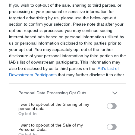
If you wish to opt-out of the sale, sharing to third parties, or
prejavuje sa to na rôznych výškach pracovných plôch a
processing of your personal or sensitive information for
predovšetkým v zabudovaní spotrebičov vo výške očí.
targeted advertising by us, please use the below opt-out
Najdôležitejšie je, aby ste sa k parnej rúre, mikrovlnke,
section to confirm your selection. Please note that after your
opt-out request is processed you may continue seeing
kávovaru, chladničke ani umývačke riadu nemuseli
interest-based ads based on personal information utilized by
zohýbať a nenamáhali si chrbticu.
us or personal information disclosed to third parties prior to
your opt-out. You may separately opt-out of the further
disclosure of your personal information by third parties on the
IAB’s list of downstream participants. This information may
also be disclosed by us to third parties on the
IAB’s List of
Downstream Participants
that may further disclose it to other
third parties.
Please note that this website/app uses one or more Google
Personal Data Processing Opt Outs
services and may gather and store information including but
not limited to your visit or usage behaviour. You may click to
I want to opt-out of the Sharing of my
personal data.
grant or deny consent to Google and its third-party tags to
Opted In
use your data for below specified purposes in below Google
consent section.
I want to opt-out of the Sale of my
Personal Data.
Opted In