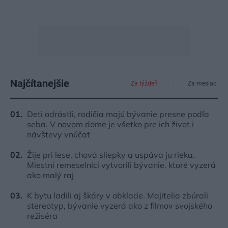
Najčítanejšie
Za týždeň
Za mesiac
Deti odrástli, rodičia majú bývanie presne podľa
seba. V novom dome je všetko pre ich život i
návštevy vnúčat
Žije pri lese, chová sliepky a uspáva ju rieka.
Miestni remeselníci vytvorili bývanie, ktoré vyzerá
ako malý raj
K bytu ladili aj škáry v obklade. Majitelia zbúrali
stereotyp, bývanie vyzerá ako z filmov svojského
režiséra