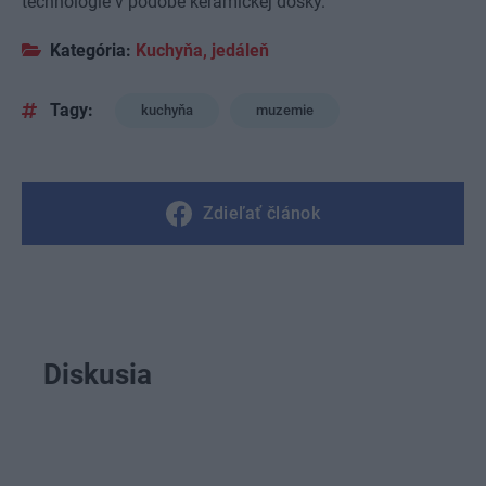
technológie v podobe keramickej dosky.
Kategória:
Kuchyňa, jedáleň
Tagy:
kuchyňa
muzemie
Zdieľať článok
Diskusia