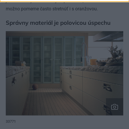
jasnočervenými lakovanými plochami, ešte stále sa
možno pomerne často stretnúť i s oranžovou.
Správny materiál je polovicou úspechu
33771