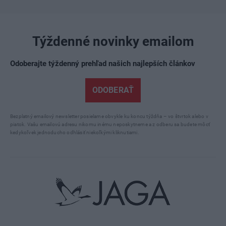
Týždenné novinky emailom
Odoberajte týždenný prehľad našich najlepších článkov
ODOBERAŤ
Bezplatný emailový newsletter posielame obvykle ku koncu týždňa – vo štvrtok alebo v
piatok. Vašu emailovú adresu nikomu inému neposkytneme a z odberu sa budete môcť
kedykoľvek jednoducho odhlásiť niekoľkými kliknutiami.