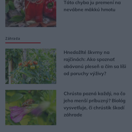
Táto chyba ju premení na
nevábne mäkkú hmotu
Záhrada
Hnedožlté škvrny na
rajčinách: Ako spoznať
obávanú pleseň a čím sa líši
od poruchy výživy?
Chrústa pozná každý, no čo
jeho menší príbuzný? Biológ
vysvetľuje, či chrústik škodí
záhrade