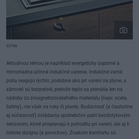
33766
Aktuálnou témou je napríklad energeticky úsporné a
mimoriadne účinné indukčné varenie. Indukčné varné
polia reagujú rýchlo, podobne ako pri varení na plyne, a
zároveň sú bezpečné, pretože teplo sa prenáša len na
nádoby zo zmagnetizovateľného materiálu (napr. ocele,
liatiny), nie však na ruky či plasty. Budúcnosť (a čiastočne
aj súčasnosť) ovládania spotrebičov patrí bezdotykovým
senzorom, ktoré prispievajú k pohodliu pri varení, ale aj k
čistote dizajnu (a povrchov). Znakom komfortu sú