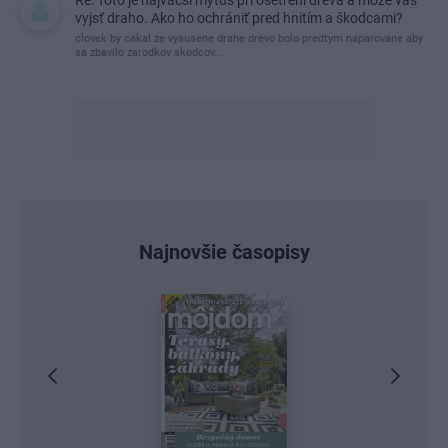
Re: Toto je najväčší mýtus pri ošetrení dreva a môže vás
vyjsť draho. Ako ho ochrániť pred hnitím a škodcami?
clovek by cakal ze vysusene drahe drevo bolo predtym naparovane aby
sa zbavilo zarodkov skodcov...
Najnovšie časopisy