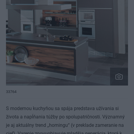
33764
S modernou kuchyňou sa spája predstava užívania si
života a napĺňania túžby po spolupatričnosti. Významný
je aj aktuálny trend „homingu“ (v preklade zameranie na
cieľ). Varenie znovuobjavuje mladšia generácia, ktorá k