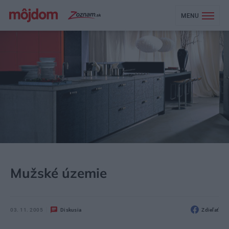
MENU
MÔJDOM
BÝVANIE
KUCHYŇA, JEDÁLEŇ
Mužské územie
03. 11. 2005
Diskusia
Zdieľať