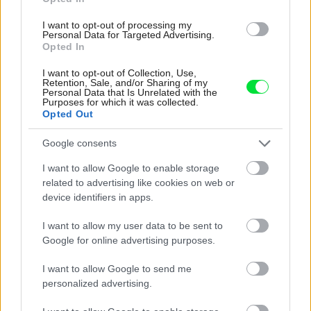
I want to opt-out of processing my
Personal Data for Targeted Advertising.
33761
Opted In
I want to opt-out of Collection, Use,
Ďalším prvkom, ktorému sa venuje veľká pozornosť, sú
Retention, Sale, and/or Sharing of my
Personal Data that Is Unrelated with the
nové typy kovaní. Dvere veľkých úložných priestorov sa
Purposes for which it was collected.
Opted Out
hladko a ľahko odsunú nabok a celý priestor je ľahko
dostupný a prehľadný. Dvierka horných skriniek sa
Google consents
vyklápajú alebo vysúvajú dohora, vďaka čomu sú tieto
I want to allow Google to enable storage
odkladacie priestory dobre prístupné.
related to advertising like cookies on web or
device identifiers in apps.
Štýl a farba sezóny
I want to allow my user data to be sent to
Google for online advertising purposes.
I want to allow Google to send me
personalized advertising.