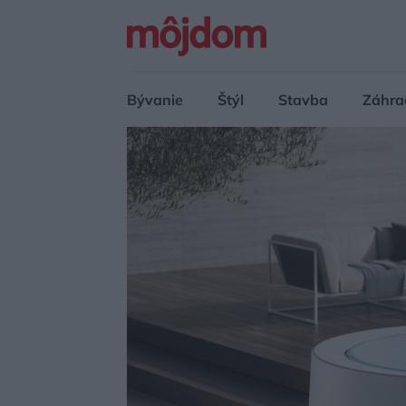
Bývanie
Štýl
Stavba
Záhra