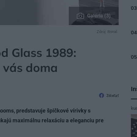
Galéria (3)
Zdroj: Ronal
od Glass 1989:
u vás doma
In
Zdieľať
ku
ooms, predstavuje špičkové vírivky s
kajú maximálnu relaxáciu a eleganciu pre