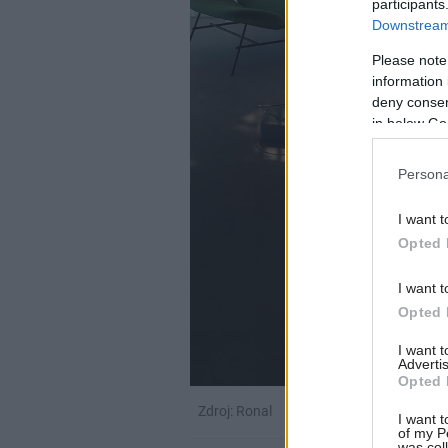
participants
Downstream 
Please note
information 
deny consent
in below Go
Persona
I want t
Opted 
I want t
Opted 
I want 
Advertis
Opted 
Zdroj: Ronal
I want t
of my P
was col