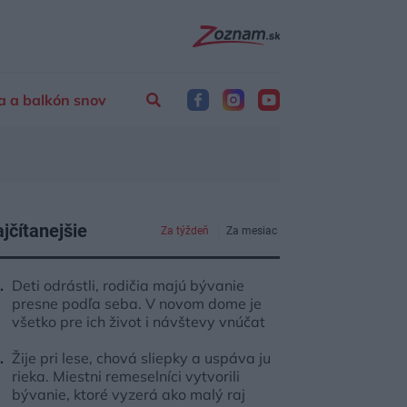
a a balkón snov
jčítanejšie
Za týždeň
Za mesiac
Deti odrástli, rodičia majú bývanie
presne podľa seba. V novom dome je
všetko pre ich život i návštevy vnúčat
Žije pri lese, chová sliepky a uspáva ju
rieka. Miestni remeselníci vytvorili
bývanie, ktoré vyzerá ako malý raj