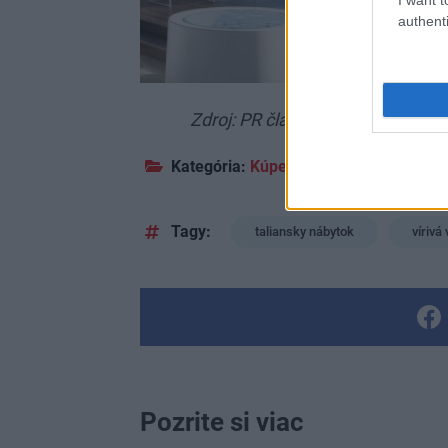
authenti
Zdroj: PR článok RONAL Bathroom
Kategória:
Kúpeľňa, WC
Tagy:
taliansky nábytok
vírivá
Pozrite si viac