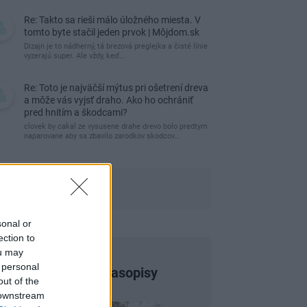
Re: Takto sa rieši málo úložného miesta. V
tomto byte stačil jeden prvok | Môjdom.sk
Dizajn je to nádherný, tá brezová preglejka a čisté línie
vyzerajú super. Ale vždy, keď…
Re: Toto je najväčší mýtus pri ošetrení dreva
a môže vás vyjsť draho. Ako ho ochrániť
pred hnitím a škodcami?
clovek by cakal ze vysusene drahe drevo bolo predtym
naparovane aby sa zbavilo zarodkov skodcov...
sonal or
ection to
ou may
 personal
Najnovšie časopisy
out of the
 downstream