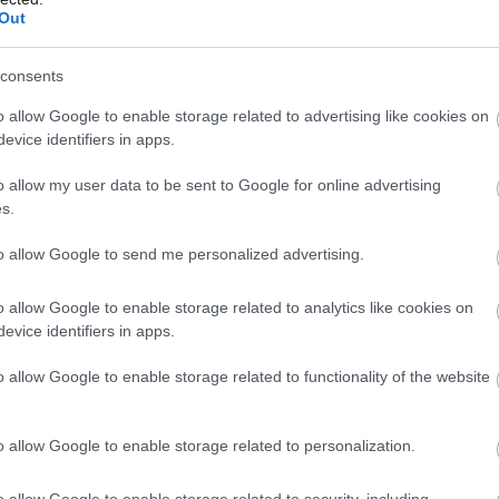
Out
a?
consents
né vírivky s pokročilými funkciami.
o allow Google to enable storage related to advertising like cookies on
evice identifiers in apps.
n, kompaktné a elegantné riešenie pre
o allow my user data to be sent to Google for online advertising
s.
dôrazom na estetiku a pohodlie.
to allow Google to send me personalized advertising.
ktorí hľadajú maximálnu relaxáciu s
o allow Google to enable storage related to analytics like cookies on
evice identifiers in apps.
wellness zážitok priamo u vás doma.
o allow Google to enable storage related to functionality of the website
o allow Google to enable storage related to personalization.
o allow Google to enable storage related to security, including