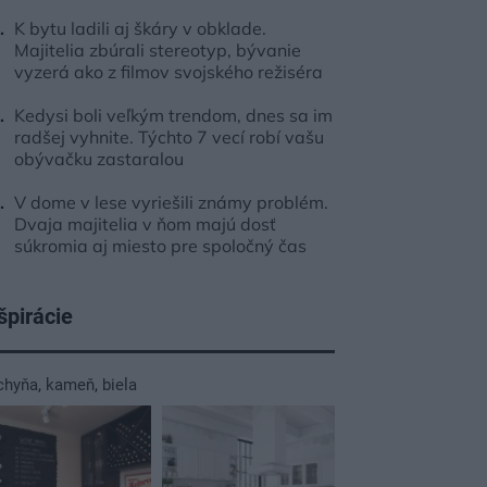
K bytu ladili aj škáry v obklade.
Majitelia zbúrali stereotyp, bývanie
vyzerá ako z filmov svojského režiséra
Kedysi boli veľkým trendom, dnes sa im
radšej vyhnite. Týchto 7 vecí robí vašu
obývačku zastaralou
V dome v lese vyriešili známy problém.
Dvaja majitelia v ňom majú dosť
súkromia aj miesto pre spoločný čas
špirácie
chyňa
,
kameň
,
biela