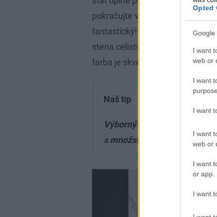
stať úplne prirodzenou súčasťou
Opted 
pokračujte vo svojom farebnom p
fantastický! Menšia kuchynská l
Google 
stena celistvosť. Ak si chcete za
I want t
web or d
farba je skvelá voľba.
I want t
purpose
Naš tip
I want 
Výborný nápad, ako osviežiť 
I want t
s množstvom dverí. Vyskúšaj
web or d
I want t
or app.
I want t
I want t