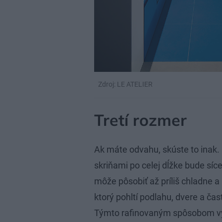
Zdroj: LE ATELIER
Tretí rozmer
Ak máte odvahu, skúste to inak.
skriňami po celej dĺžke bude síce
môže pôsobiť až príliš chladne 
ktorý pohltí podlahu, dvere a čas
Týmto rafinovaným spôsobom vyt