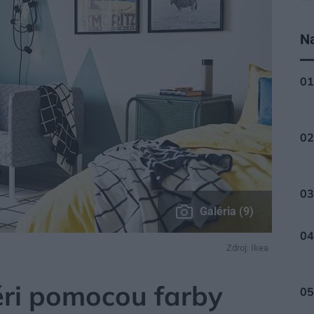
Na
Galéria (9)
Zdroj: Ikea
iéri pomocou farby