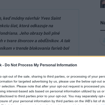
h, keď módny návrhár Yves Saint
Na
ekciu šiat, ktorá odkazuje na
ndriana. Jeho obrazy boli plné
ch v tvare štvorcov a obdĺžnikov. A tak
íkom v trende blokovania farieb bol
k -
Do Not Process My Personal Information
to opt-out of the sale, sharing to third parties, or processing of your per
formation for targeted advertising by us, please use the below opt-out s
r selection. Please note that after your opt-out request is processed y
eing interest-based ads based on personal information utilized by us or
disclosed to third parties prior to your opt-out. You may separately opt-
losure of your personal information by third parties on the IAB’s list of