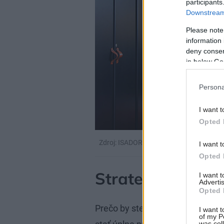
participants
Downstream 
Please note
information 
deny consent
in below Go
Persona
I want t
Opted 
Zdroj: ISADORY FABIAN
I want t
Opted 
Stratené dvere
I want 
Advertis
Opted 
Prečo by ste mali zastaviť svoj 
I want t
of my P
was col