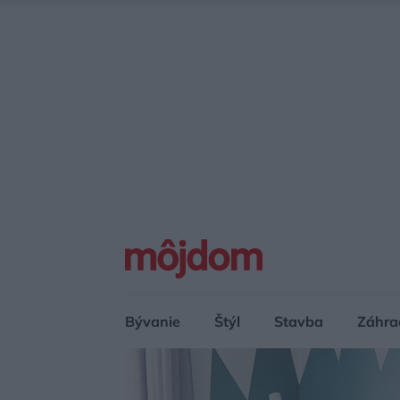
Bývanie
Štýl
Stavba
Záhra