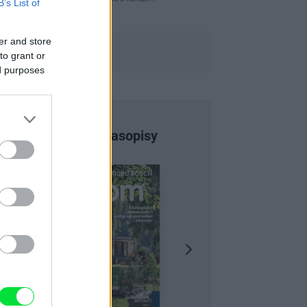
B’s List of
er and store
to grant or
ed purposes
Najnovšie časopisy