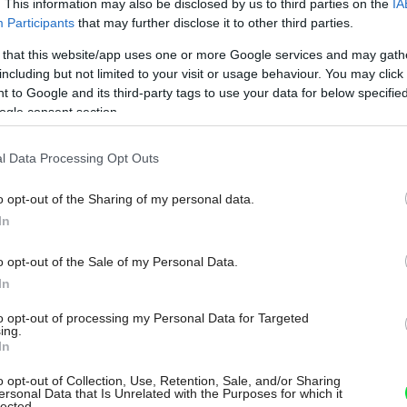
. This information may also be disclosed by us to third parties on the
IA
Participants
that may further disclose it to other third parties.
 that this website/app uses one or more Google services and may gath
including but not limited to your visit or usage behaviour. You may click 
 to Google and its third-party tags to use your data for below specifi
ogle consent section.
l Data Processing Opt Outs
o opt-out of the Sharing of my personal data.
In
o opt-out of the Sale of my Personal Data.
In
to opt-out of processing my Personal Data for Targeted
ing.
In
štetec pred zárubňou, keď sa dvere môžu
o opt-out of Collection, Use, Retention, Sale, and/or Sharing
ersonal Data that Is Unrelated with the Purposes for which it
lected.