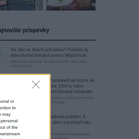
jnovšie príspevky
Re: Ako sa zbaviť ucholakov? Pomôžu aj
jednoduché domáce pasce | Môjdom.sk
blbeckovia, "ucholak" je uzitocny a len idiot kantri
uzitocny hmyz
Re: Vidiecku usadlosť postavili tak dobre, že
domáceho chráni i dnes. Ešte tu vidno
kamenné múry, no staré bývanie nečakajte
čakám kedy budú wc misy priamo v spálni! Umývadlá
sonal or
už sú štandardom! Tu niekomu ebe…
ection to
ou may
Re: Tesná spálňa už nebude problém. 5
 personal
praktických nápadov, ako v nej získať viac
out of the
úložného miesta
 downstream
Ja som pred časom v rámci šetrenia miesta skúsil
využiť priestor pod posteľou a nakúpil…