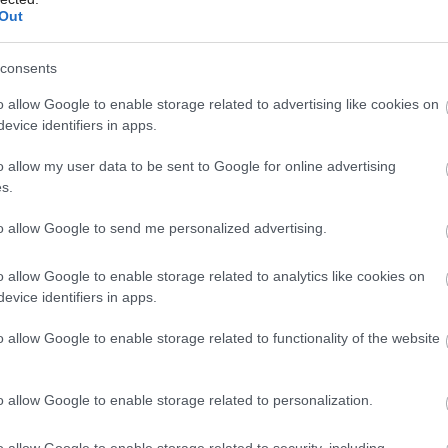
 vašej farebnej schémy? Pokojne
Out
ruhu aj cez dvere. Výsledný efekt bude
inka získa pomyselnú zástenu a krátka
consents
Môj dom Špeciál 02/2026
chovať bdelosť a pozitívne emócie, žltá
o allow Google to enable storage related to advertising like cookies on
evice identifiers in apps.
o allow my user data to be sent to Google for online advertising
s.
to allow Google to send me personalized advertising.
dlhé chodby alebo vstupné haly
o allow Google to enable storage related to analytics like cookies on
te!
evice identifiers in apps.
o allow Google to enable storage related to functionality of the website
o allow Google to enable storage related to personalization.
o allow Google to enable storage related to security, including