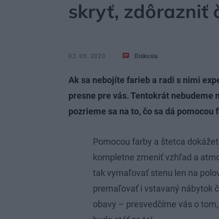
skryť, zdôrazniť č
02. 09. 2020
Diskusia
Ak sa nebojíte farieb a radi s nimi ex
presne pre vás. Tentokrát nebudeme ma
pozrieme sa na to, čo sa dá pomocou far
Pomocou farby a štetca dokážete
kompletne zmeniť vzhľad a atmos
tak vymaľovať stenu len na pol
premaľovať i vstavaný nábytok č
obavy – presvedčíme vás o tom, 