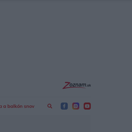
a a balkón snov