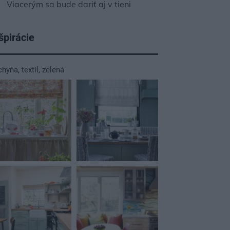
Viacerým sa bude dariť aj v tieni
špirácie
chyňa
,
textil
,
zelená