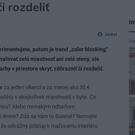
i rozdeliť
In
Zdieľať
ku
perimentujete, potom je trend „color blocking“
ľovať celú miestnosť ani celé steny, ale
by v priestore skryť, zdôrazniť či rozdeliť.
 za jeden víkend a za menej ako 30 €
féru v akejkoľvek miestnosti v byte. Čo
ovicu? Alebo rovnakým odtieňom
i dvere? Zdá sa vám to šialené? Nemajte
že odvážny prístup k maľovaniu interiéru