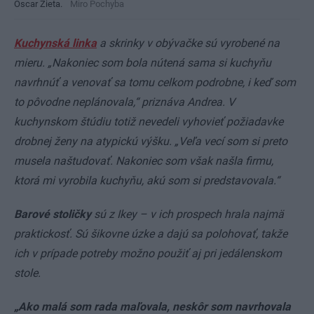
Oscar Zieta.
Miro Pochyba
Kuchynská linka
a skrinky v obývačke sú vyrobené na
mieru. „Nakoniec som bola nútená sama si kuchyňu
navrhnúť a venovať sa tomu celkom podrobne, i keď som
to pôvodne neplánovala,“ priznáva Andrea. V
kuchynskom štúdiu totiž nevedeli vyhovieť požiadavke
drobnej ženy na atypickú výšku. „Veľa vecí som si preto
musela naštudovať. Nakoniec som však našla firmu,
ktorá mi vyrobila kuchyňu, akú som si predstavovala.“
Barové stoličky
sú z Ikey – v ich prospech hrala najmä
praktickosť. Sú šikovne úzke a dajú sa polohovať, takže
ich v prípade potreby možno použiť aj pri jedálenskom
stole.
„Ako malá som rada maľovala, neskôr som navrhovala