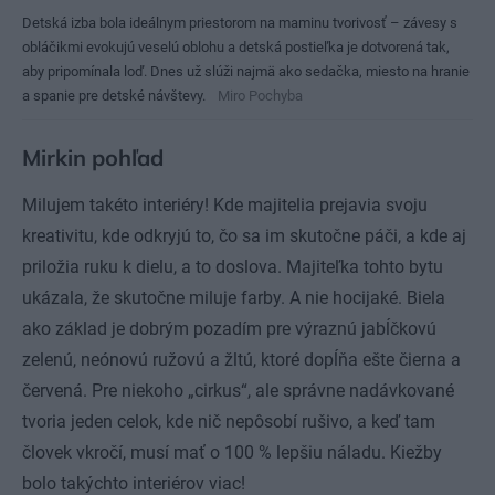
Detská izba bola ideálnym priestorom na maminu tvorivosť – závesy s
obláčikmi evokujú veselú oblohu a detská postieľka je dotvorená tak,
aby pripomínala loď. Dnes už slúži najmä ako sedačka, miesto na hranie
a spanie pre detské návštevy.
Miro Pochyba
Mirkin pohľad
Milujem takéto interiéry! Kde majitelia prejavia svoju
kreativitu, kde odkryjú to, čo sa im skutočne páči, a kde aj
priložia ruku k dielu, a to doslova. Majiteľka tohto bytu
ukázala, že skutočne miluje farby. A nie hocijaké. Biela
ako základ je dobrým pozadím pre výraznú jabĺčkovú
zelenú, neónovú ružovú a žltú, ktoré dopĺňa ešte čierna a
červená. Pre niekoho „cirkus“, ale správne nadávkované
tvoria jeden celok, kde nič nepôsobí rušivo, a keď tam
človek vkročí, musí mať o 100 % lepšiu náladu. Kiežby
bolo takýchto interiérov viac!