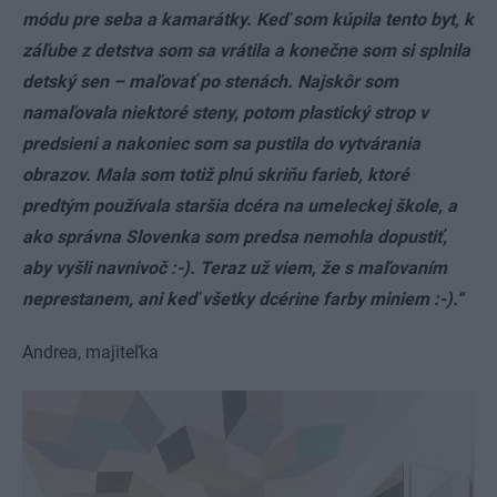
módu pre seba a kamarátky. Keď som kúpila tento byt, k
záľube z detstva som sa vrátila a konečne som si splnila
detský sen – maľovať po stenách. Najskôr som
namaľovala niektoré steny, potom plastický strop v
predsieni a nakoniec som sa pustila do vytvárania
obrazov. Mala som totiž plnú skriňu farieb, ktoré
predtým používala staršia dcéra na umeleckej škole, a
ako správna Slovenka som predsa nemohla dopustiť,
aby vyšli navnivoč :-). Teraz už viem, že s maľovaním
neprestanem, ani keď všetky dcérine farby miniem :-).“
Andrea, majiteľka