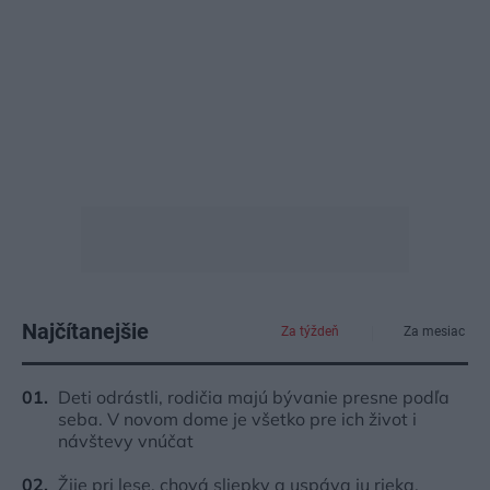
Najčítanejšie
Za týždeň
Za mesiac
Deti odrástli, rodičia majú bývanie presne podľa
seba. V novom dome je všetko pre ich život i
návštevy vnúčat
Žije pri lese, chová sliepky a uspáva ju rieka.