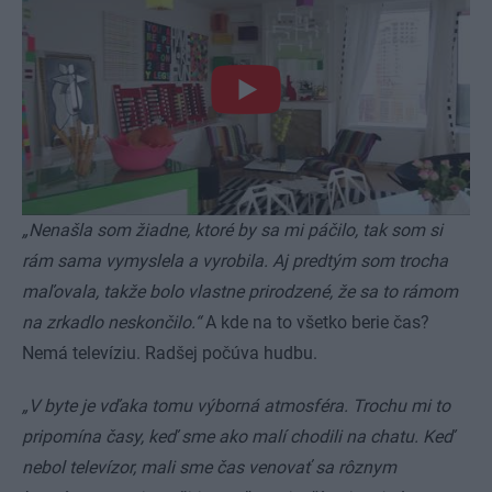
„Nenašla som žiadne, ktoré by sa mi páčilo, tak som si
rám sama vymyslela a vyrobila. Aj predtým som trocha
maľovala, takže bolo vlastne prirodzené, že sa to rámom
na zrkadlo neskončilo.“
A kde na to všetko berie čas?
Nemá televíziu. Radšej počúva hudbu.
„V byte je vďaka tomu výborná atmosféra. Trochu mi to
pripomína časy, keď sme ako malí chodili na chatu. Keď
nebol televízor, mali sme čas venovať sa rôznym