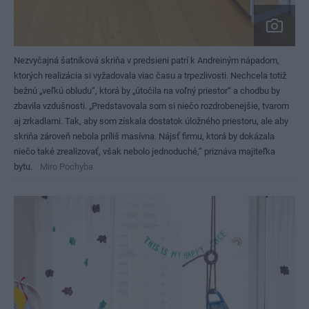
Nezvyčajná šatníková skriňa v predsieni patrí k Andreiným nápadom,
ktorých realizácia si vyžadovala viac času a trpezlivosti. Nechcela totiž
bežnú „veľkú obludu“, ktorá by „útočila na voľný priestor“ a chodbu by
zbavila vzdušnosti. „Predstavovala som si niečo rozdrobenejšie, tvarom
aj zrkadlami. Tak, aby som získala dostatok úložného priestoru, ale aby
skriňa zároveň nebola príliš masívna. Nájsť firmu, ktorá by dokázala
niečo také zrealizovať, však nebolo jednoduché,“ priznáva majiteľka
bytu.
Miro Pochyba