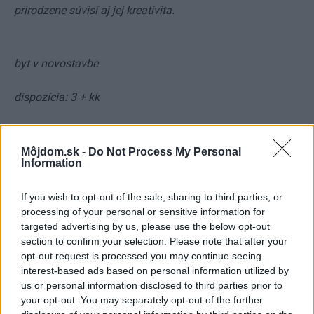
prirodzene súvisí aj jej kreativita.
byt v novostavbe
dispozícia: 3 + kk
obytná plocha: 85 m²
Môjdom.sk -
Do Not Process My Personal
Information
lokalita: Bratislava
If you wish to opt-out of the sale, sharing to third parties, or
TEXT: ERIKA KUHNOVÁ
processing of your personal or sensitive information for
FOTO: MIRO POCHYBA
targeted advertising by us, please use the below opt-out
ZDROJ: časopis
Môj dom 5/2019
section to confirm your selection. Please note that after your
opt-out request is processed you may continue seeing
Kategória:
Navrhovanie interiéru
interest-based ads based on personal information utilized by
us or personal information disclosed to third parties prior to
your opt-out. You may separately opt-out of the further
Tagy:
byty
maľba
novostavby