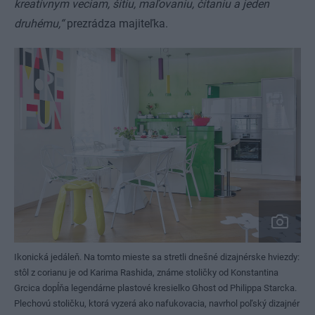
kreatívnym veciam, šitiu, maľovaniu, čítaniu a jeden
druhému,“
prezrádza majiteľka.
Ikonická jedáleň. Na tomto mieste sa stretli dnešné dizajnérske hviezdy:
stôl z corianu je od Karima Rashida, známe stoličky od Konstantina
Grcica dopĺňa legendárne plastové kresielko Ghost od Philippa Starcka.
Plechovú stoličku, ktorá vyzerá ako nafukovacia, navrhol poľský dizajnér