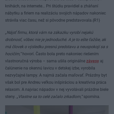
knihách, na internete… Pri štúdiu pravidiel a zháňaní
nábytku a firiem na realizáciu svojich nápadov nakoniec
strávila viac času, než si pôvodne predstavovala.{R1}
„Nájsť firmu, ktorá vám na zákazku vyrobí nejakú
drobnosť, vôbec nie je jednoduché. A je to ešte ťažšie, ak
má človek o výsledku presnú predstavu a neuspokojí sa s
hocičím,“
hovorí. Často bola preto nakoniec riešením
vlastnoručná výroba – sama ušila originálne
závesy
aj
čalúnenie na okennú lavicu v detskej izbe, vyrobila
nezvyčajné lampy. A najmä začala maľovať. Prázdny byt
však bol pre Andreu veľkou inšpiráciou a kreatívna práca
relaxom. A najviac nápadov v nej vyvolávali prázdne biele
steny.
„Vlastne sa to celé začalo zrkadlom,“
spomína.