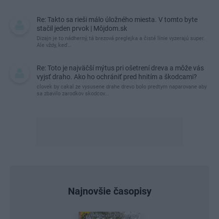
Re: Takto sa rieši málo úložného miesta. V tomto byte
stačil jeden prvok | Môjdom.sk
Dizajn je to nádherný, tá brezová preglejka a čisté línie vyzerajú super.
Ale vždy, keď…
Re: Toto je najväčší mýtus pri ošetrení dreva a môže vás
vyjsť draho. Ako ho ochrániť pred hnitím a škodcami?
clovek by cakal ze vysusene drahe drevo bolo predtym naparovane aby
sa zbavilo zarodkov skodcov...
Najnovšie časopisy