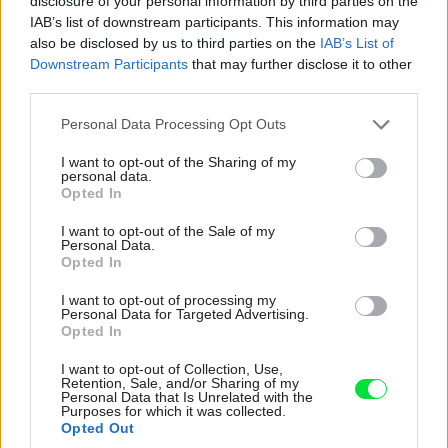
disclosure of your personal information by third parties on the
IAB’s list of downstream participants. This information may
also be disclosed by us to third parties on the
IAB’s List of
Downstream Participants
that may further disclose it to other
Zdieľať článok
third parties.
Please note that this website/app uses one or more Google
Personal Data Processing Opt Outs
services and may gather and store information including but
not limited to your visit or usage behaviour. You may click to
I want to opt-out of the Sharing of my
personal data.
Pozrite si viac
grant or deny consent to Google and its third-party tags to
Opted In
use your data for below specified purposes in below Google
consent section.
I want to opt-out of the Sale of my
Personal Data.
Opted In
I want to opt-out of processing my
Personal Data for Targeted Advertising.
Opted In
I want to opt-out of Collection, Use,
Retention, Sale, and/or Sharing of my
Personal Data that Is Unrelated with the
Purposes for which it was collected.
Opted Out