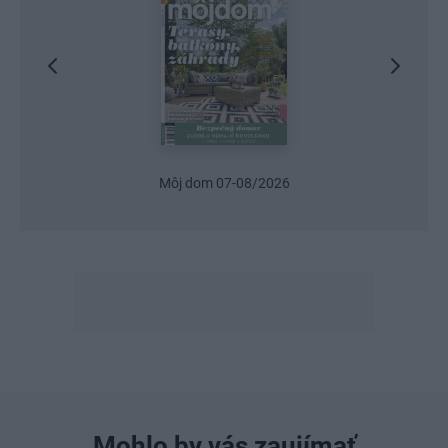
Urob si sám 6/2026
Mohlo by vás zaujímať