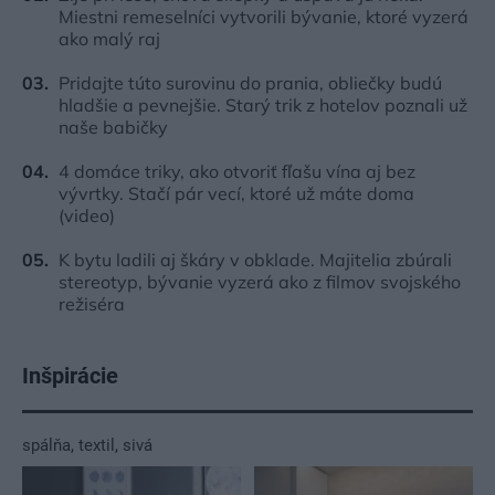
Miestni remeselníci vytvorili bývanie, ktoré vyzerá
ako malý raj
Pridajte túto surovinu do prania, obliečky budú
hladšie a pevnejšie. Starý trik z hotelov poznali už
naše babičky
4 domáce triky, ako otvoriť fľašu vína aj bez
vývrtky. Stačí pár vecí, ktoré už máte doma
(video)
K bytu ladili aj škáry v obklade. Majitelia zbúrali
stereotyp, bývanie vyzerá ako z filmov svojského
režiséra
Inšpirácie
spálňa
,
textil
,
sivá