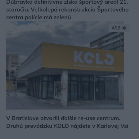
Dúbravka definitívne získa športový areál 21.
storočia. Veľkolepá rekonštrukcia Športového
centra polície má zelenú
ASB.sk
V Bratislave otvorili ďalšie re-use centrum.
Druhú prevádzku KOLO nájdete v Karlovej Vsi