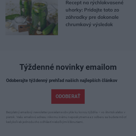
Recept na rýchlokvasené
uhorky: Pridajte toto zo
záhradky pre dokonale
chrumkavý výsledok
Týždenné novinky emailom
Odoberajte týždenný prehľad našich najlepších článkov
ODOBERAŤ
Bezplatný emailový newsletter posielame obvykle ku koncu týždňa – vo štvrtok alebo v
piatok. Vašu emailovú adresu nikomu inému neposkytneme a z odberu sa budete môcť
kedykoľvek jednoducho odhlásiť niekoľkými kliknutiami.