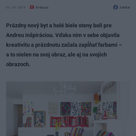
05. 06. 2019
Diskusia
Zdieľať
Prázdny nový byt a holé biele steny boli pre
Andreu inšpiráciou. Vďaka nim v sebe objavila
kreativitu a prázdnotu začala zapĺňať farbami –
a to nielen na svoj obraz, ale aj na svojich
obrazoch.