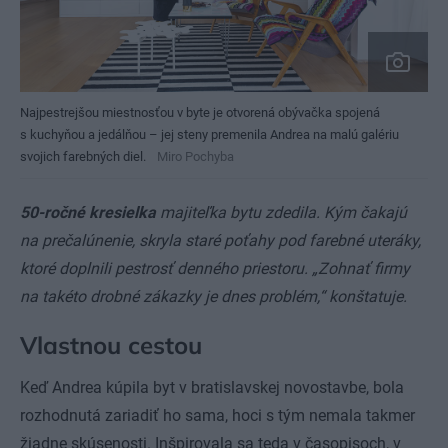
Najpestrejšou miestnosťou v byte je otvorená obývačka spojená
s kuchyňou a jedálňou – jej steny premenila Andrea na malú galériu
svojich farebných diel.
Miro Pochyba
50-ročné kresielka
majiteľka bytu zdedila. Kým čakajú
na prečalúnenie, skryla staré poťahy pod farebné uteráky,
ktoré doplnili pestrosť denného priestoru. „Zohnať firmy
na takéto drobné zákazky je dnes problém,“ konštatuje.
Vlastnou cestou
Keď Andrea kúpila byt v bratislavskej novostavbe, bola
rozhodnutá zariadiť ho sama, hoci s tým nemala takmer
žiadne skúsenosti. Inšpirovala sa teda v časopisoch, v