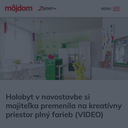
MENU
MÔJDOM
BÝVANIE
NAVRHOVANIE INTERIÉRU
Holobyt v novostavbe si
majiteľka premenila na kreatívny
priestor plný farieb (VIDEO)