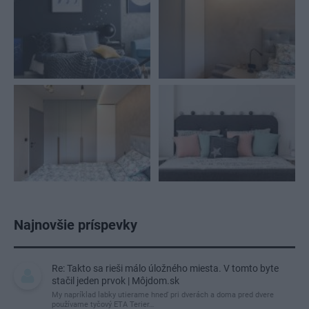
Najnovšie príspevky
Re: Takto sa rieši málo úložného miesta. V tomto byte
stačil jeden prvok | Môjdom.sk
My napríklad labky utierame hneď pri dverách a doma pred dvere
používame tyčový ETA Terier…