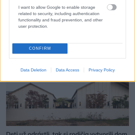
I want to allow Google to enable storage
Vysoké stropy pomohli využiť 40-metrový
related to security, including authentication
byt na maximum. Zmestili doň aj dve
functionality and fraud prevention, and other
manželské postele
user protection.
CONFIRM
Data Deletion
Data Access
Privacy Policy
Deti už odrástli, tak si rodičia vytvorili dom