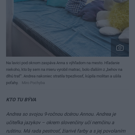
Na lavici pod oknom zaspáva Anna s výhľadom na mesto. Hľadanie
niekoho, kto by sem na mieru vyrobil matrac, bolo ďalším z „behov na
dlhú trať“. Andrea nakoniec stratila trpezlivosť, kúpila molitan a ušila
poťahy.
Miro Pochyba
KTO TU BÝVA
Andrea so svojou 9-ročnou dcérou Annou. Andrea je
učiteľka jazykov – okrem slovenčiny učí nemčinu a
ruštinu. Má rada pestrosť, žiarivé farby a s jej povolaním