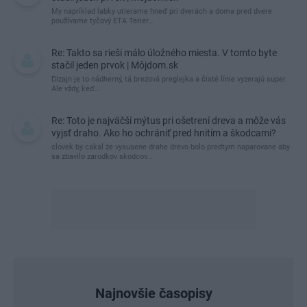
My napríklad labky utierame hneď pri dverách a doma pred dvere
používame tyčový ETA Terier…
Re: Takto sa rieši málo úložného miesta. V tomto byte
stačil jeden prvok | Môjdom.sk
Dizajn je to nádherný, tá brezová preglejka a čisté línie vyzerajú super.
Ale vždy, keď…
Re: Toto je najväčší mýtus pri ošetrení dreva a môže vás
vyjsť draho. Ako ho ochrániť pred hnitím a škodcami?
clovek by cakal ze vysusene drahe drevo bolo predtym naparovane aby
sa zbavilo zarodkov skodcov...
Najnovšie časopisy