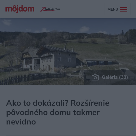
MENU
Galéria (33)
MÔJDOM
BÝVANIE
NÁVŠTEVA
Ako to dokázali? Rozšírenie
pôvodného domu takmer
nevidno