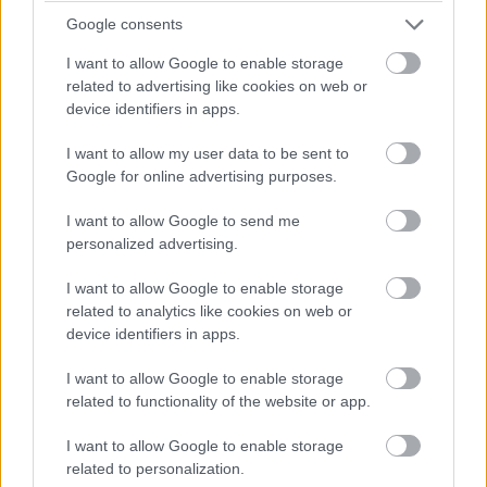
Pridajte túto surovinu do prania, obliečky
Google consents
budú hladšie a pevnejšie. Starý trik z
hotelov poznali už naše babičky
I want to allow Google to enable storage
related to advertising like cookies on web or
device identifiers in apps.
I want to allow my user data to be sent to
Google for online advertising purposes.
I want to allow Google to send me
personalized advertising.
I want to allow Google to enable storage
related to analytics like cookies on web or
device identifiers in apps.
I want to allow Google to enable storage
related to functionality of the website or app.
K bytu ladili aj škáry v obklade. Majitelia
I want to allow Google to enable storage
related to personalization.
zbúrali stereotyp, bývanie vyzerá ako z