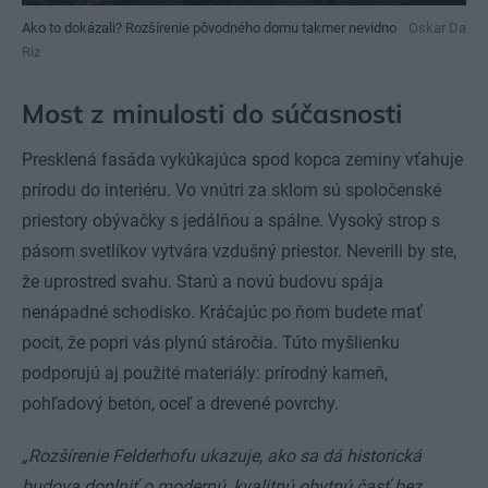
Ako to dokázali? Rozšírenie pôvodného domu takmer nevidno
Oskar Da
Riz
Most z minulosti do súčasnosti
Presklená fasáda vykúkajúca spod kopca zeminy vťahuje
prírodu do interiéru. Vo vnútri za sklom sú spoločenské
priestory obývačky s jedálňou a spálne. Vysoký strop s
pásom svetlíkov vytvára vzdušný priestor. Neverili by ste,
že uprostred svahu. Starú a novú budovu spája
nenápadné schodisko. Kráčajúc po ňom budete mať
pocit, že popri vás plynú stáročia. Túto myšlienku
podporujú aj použité materiály: prírodný kameň,
pohľadový betón, oceľ a drevené povrchy.
„Rozšírenie Felderhofu ukazuje, ako sa dá historická
budova doplniť o modernú, kvalitnú obytnú časť bez