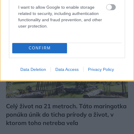
filmu svojského režiséra
I want to allow Google to enable storage
related to security, including authentication
functionality and fraud prevention, and other
user protection.
CONFIRM
Data Deletion
Data Access
Privacy Policy
Celý život na 21 metroch. Táto maringotka
ponúka únik do ticha prírody a život, v
ktorom toho netreba veľa