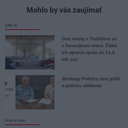
Mohlo by vás zaujímať
ASB.sk
Dva mosty v Trebišove sú
v havarijnom stave. Čaká
ich oprava spolu za 11,4
mil. eur
Strabag: Potichu sme prišli
a potichu odídeme
Urob si sám