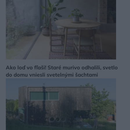
Ako loď vo fľaši! Staré murivo odhalili, svetlo
do domu vniesli svetelnými šachtami