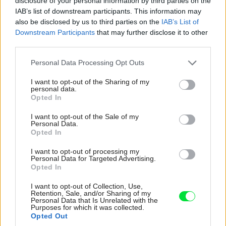
disclosure of your personal information by third parties on the
IAB’s list of downstream participants. This information may
also be disclosed by us to third parties on the
IAB’s List of
Materiály rozhodujú viac, než si myslíte:
Downstream Participants
that may further disclose it to other
Takto dokážu ovplyvniť atmosféru aj dojem
third parties.
z bývania
Please note that this website/app uses one or more Google
Personal Data Processing Opt Outs
services and may gather and store information including but
not limited to your visit or usage behaviour. You may click to
I want to opt-out of the Sharing of my
personal data.
grant or deny consent to Google and its third-party tags to
Opted In
use your data for below specified purposes in below Google
consent section.
I want to opt-out of the Sale of my
Personal Data.
Opted In
I want to opt-out of processing my
Personal Data for Targeted Advertising.
Opted In
I want to opt-out of Collection, Use,
Retention, Sale, and/or Sharing of my
Personal Data that Is Unrelated with the
Purposes for which it was collected.
Opted Out