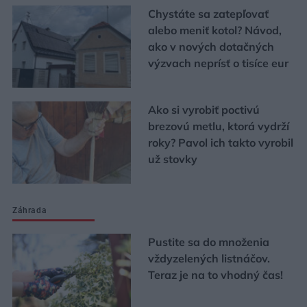
Chystáte sa zatepľovať
alebo meniť kotol? Návod,
ako v nových dotačných
výzvach neprísť o tisíce eur
Ako si vyrobiť poctivú
brezovú metlu, ktorá vydrží
roky? Pavol ich takto vyrobil
už stovky
Záhrada
Pustite sa do množenia
vždyzelených listnáčov.
Teraz je na to vhodný čas!