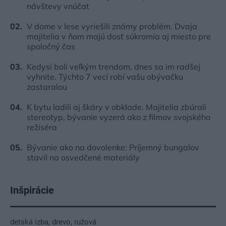
návštevy vnúčat
V dome v lese vyriešili známy problém. Dvaja
majitelia v ňom majú dosť súkromia aj miesto pre
spoločný čas
Kedysi boli veľkým trendom, dnes sa im radšej
vyhnite. Týchto 7 vecí robí vašu obývačku
zastaralou
K bytu ladili aj škáry v obklade. Majitelia zbúrali
stereotyp, bývanie vyzerá ako z filmov svojského
režiséra
Bývanie ako na dovolenke: Príjemný bungalov
stavil na osvedčené materiály
Inšpirácie
detská izba
,
drevo
,
ružová