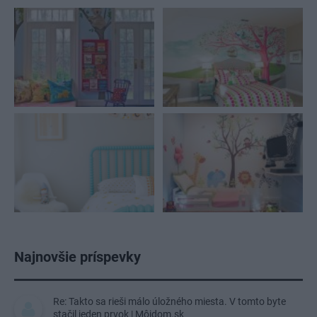
Najnovšie príspevky
Re: Takto sa rieši málo úložného miesta. V tomto byte
stačil jeden prvok | Môjdom.sk