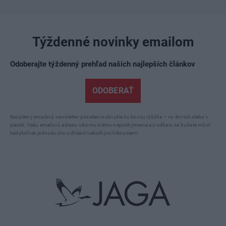
Týždenné novinky emailom
Odoberajte týždenný prehľad našich najlepších článkov
ODOBERAŤ
Bezplatný emailový newsletter posielame obvykle ku koncu týždňa – vo štvrtok alebo v
piatok. Vašu emailovú adresu nikomu inému neposkytneme a z odberu sa budete môcť
kedykoľvek jednoducho odhlásiť niekoľkými kliknutiami.