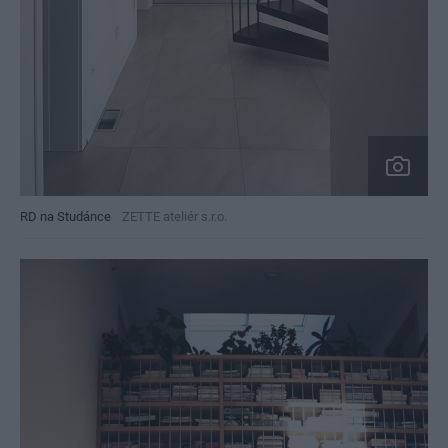
RD na Studánce
ZETTE ateliér s.r.o.