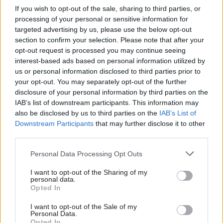
If you wish to opt-out of the sale, sharing to third parties, or
processing of your personal or sensitive information for
targeted advertising by us, please use the below opt-out
RD na Studánce v skratke
section to confirm your selection. Please note that after your
opt-out request is processed you may continue seeing
Architektonický ateliér:
ZETTE ateliér s.r.o.
interest-based ads based on personal information utilized by
us or personal information disclosed to third parties prior to
your opt-out. You may separately opt-out of the further
Autor: Zdeněk Balík
disclosure of your personal information by third parties on the
IAB’s list of downstream participants. This information may
Lokalita: Pardubice, ČR
also be disclosed by us to third parties on the
IAB’s List of
Downstream Participants
that may further disclose it to other
Štúdia: 2013
third parties.
Please note that this website/app uses one or more Google
Personal Data Processing Opt Outs
Projekt: 2014
services and may gather and store information including but
not limited to your visit or usage behaviour. You may click to
I want to opt-out of the Sharing of my
Realizácia: 2015 až 2018
personal data.
grant or deny consent to Google and its third-party tags to
Opted In
use your data for below specified purposes in below Google
2
Úžitková plocha: 165,1 m
consent section.
I want to opt-out of the Sale of my
Personal Data.
Opted In