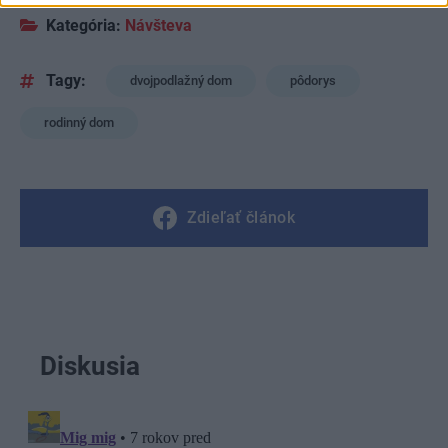
Kategória:
Návšteva
Tagy:
dvojpodlažný dom
pôdorys
rodinný dom
Zdieľať článok
Diskusia