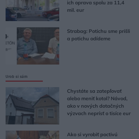
ich oprava spolu za 11,4
mil. eur
Strabag: Potichu sme prišli
a potichu odídeme
Urob si sám
Chystáte sa zatepľovať
alebo meniť kotol? Návod,
ako v nových dotačných
výzvach neprísť o tisíce eur
Ako si vyrobiť poctivú