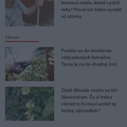
brezovú metlu, ktorá vydrží
roky? Pavol ich takto vyrobil
už stovky
Záhrada
Pustite sa do množenia
vždyzelených listnáčov.
Teraz je na to vhodný čas!
Zlaté žltnutie viniča sa šíri
Slovenskom. Čo si treba
všímať a čo musí urobiť aj
bežný záhradkár?