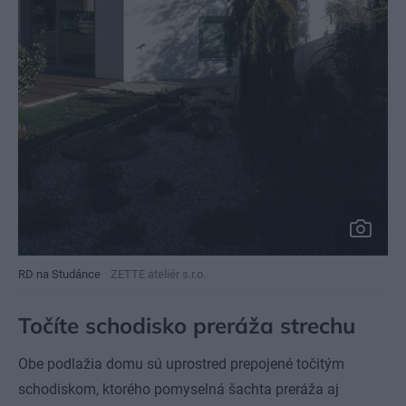
RD na Studánce
ZETTE ateliér s.r.o.
Točíte schodisko preráža strechu
Obe podlažia domu sú uprostred prepojené točitým
schodiskom, ktorého pomyselná šachta preráža aj