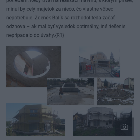
potrebám. Keby trval na realizácii návrhu, s ktorým prišiel,
minul by celý majetok za niečo, čo vlastne vôbec
nepotrebuje. Zdeněk Balík sa rozhodol teda začať
odznova – ak mal byť výsledok optimálny, iné riešenie
nepripadalo do úvahy.{R1}