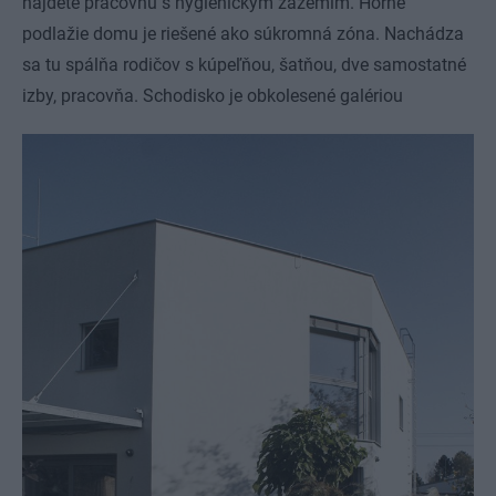
nájdete pracovňu s hygienickým zázemím. Horné
podlažie domu je riešené ako súkromná zóna. Nachádza
sa tu spálňa rodičov s kúpeľňou, šatňou, dve samostatné
izby, pracovňa. Schodisko je obkolesené galériou