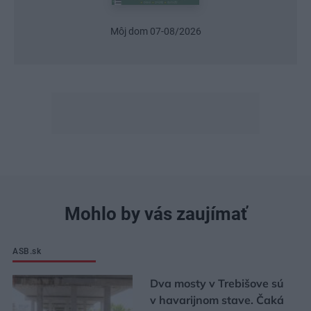
Urob si sám 6/2026
Mohlo by vás zaujímať
ASB.sk
Dva mosty v Trebišove sú
v havarijnom stave. Čaká