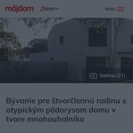
MENU
Galéria (21)
MÔJDOM
BÝVANIE
NÁVŠTEVA
Bývanie pre štvorčlennú rodinu s
atypickým pôdorysom domu v
tvare mnohouholníka