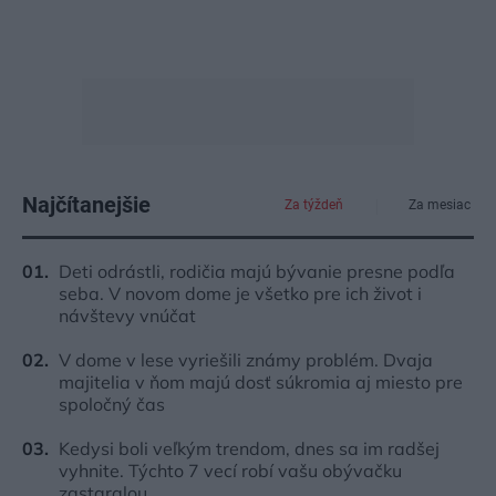
Najčítanejšie
Za týždeň
Za mesiac
Deti odrástli, rodičia majú bývanie presne podľa
seba. V novom dome je všetko pre ich život i
návštevy vnúčat
V dome v lese vyriešili známy problém. Dvaja
majitelia v ňom majú dosť súkromia aj miesto pre
spoločný čas
Kedysi boli veľkým trendom, dnes sa im radšej
vyhnite. Týchto 7 vecí robí vašu obývačku
zastaralou