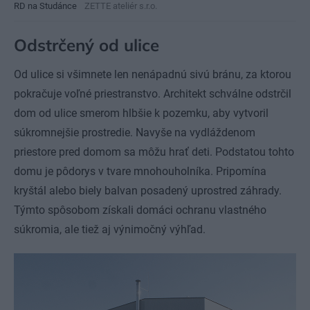
RD na Studánce
ZETTE ateliér s.r.o.
Odstrčený od ulice
Od ulice si všimnete len nenápadnú sivú bránu, za ktorou
pokračuje voľné priestranstvo. Architekt schválne odstrčil
dom od ulice smerom hlbšie k pozemku, aby vytvoril
súkromnejšie prostredie. Navyše na vydláždenom
priestore pred domom sa môžu hrať deti. Podstatou tohto
domu je pôdorys v tvare mnohouholníka. Pripomína
kryštál alebo biely balvan posadený uprostred záhrady.
Týmto spôsobom získali domáci ochranu vlastného
súkromia, ale tiež aj výnimočný výhľad.