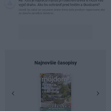
Re: Toto je najväčší mýtus pri ošetrení dreva a môže vás
vyjsť draho. Ako ho ochrániť pred hnitím a škodcami?
clovek by cakal ze vysusene drahe drevo bolo predtym naparovane aby
sa zbavilo zarodkov skodcov...
Najnovšie časopisy