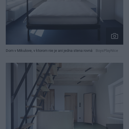
Dom v Mikulove, v ktorom nie je ani jedna stena rovná
BoysPlayNice