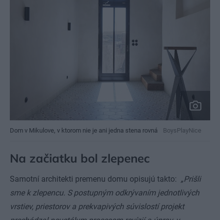
Dom v Mikulove, v ktorom nie je ani jedna stena rovná
BoysPlayNice
Na začiatku bol zlepenec
Samotní architekti premenu domu opisujú takto:
„Prišli
sme k zlepencu. S postupným odkrývaním jednotlivých
vrstiev, priestorov a prekvapivých súvislostí projekt