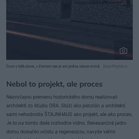
Dom v Mikulove, v ktorom nie je ani jedna stena rovná
BoysPlayNice
Nebol to projekt, ale proces
Nezvyčajnú premenu historického domu realizovali
architekti zo štúdia ORA. Slúži ako penzión a architekti
sami nehodnotia ŠTAJNHAUS ako projekt, ale ako proces.
Je to na tomto diele rozhodne vidno. Renesančné jadro
domu dosiahlo očistu a regeneráciu, navyše veľmi