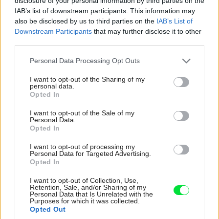
disclosure of your personal information by third parties on the
IAB’s list of downstream participants. This information may
also be disclosed by us to third parties on the
IAB’s List of
Downstream Participants
that may further disclose it to other
third parties.
Please note that this website/app uses one or more Google
Personal Data Processing Opt Outs
Dom v Mikulove, v ktorom nie je ani jedna stena rovná
BoysPlayNice
services and may gather and store information including but
not limited to your visit or usage behaviour. You may click to
I want to opt-out of the Sharing of my
personal data.
grant or deny consent to Google and its third-party tags to
Štajnhaus
Opted In
use your data for below specified purposes in below Google
consent section.
Architekti:
ORA
– Ing. arch. Jan Hora, MgA. Barbora Hora,
I want to opt-out of the Sale of my
Personal Data.
Ing. arch. Jan Veisser
Opted In
Kontaktní email, web: o-r-a.cz, dohromady@o-r-a.cz
I want to opt-out of processing my
Personal Data for Targeted Advertising.
Projekt: 2014
Opted In
Realizácia: 2017
I want to opt-out of Collection, Use,
2
Rozloha: 121 m
Retention, Sale, and/or Sharing of my
Personal Data that Is Unrelated with the
Spoluautor: Dalibor Klusáček,
www.okatelier.cz
Purposes for which it was collected.
Hlavní dodávatelia:
Opted Out