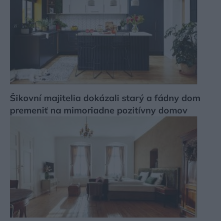
Šikovní majitelia dokázali starý a fádny dom
premeniť na mimoriadne pozitívny domov