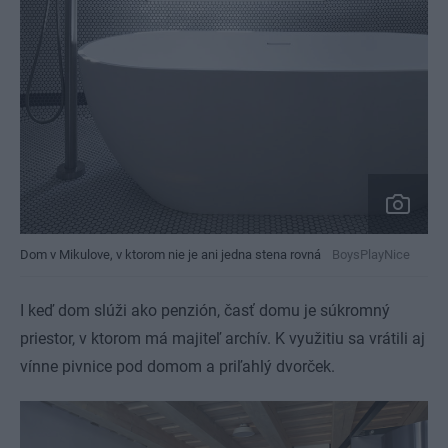
Dom v Mikulove, v ktorom nie je ani jedna stena rovná
BoysPlayNice
I keď dom slúži ako penzión, časť domu je súkromný
priestor, v ktorom má majiteľ archív. K využitiu sa vrátili aj
vínne pivnice pod domom a priľahlý dvorček.