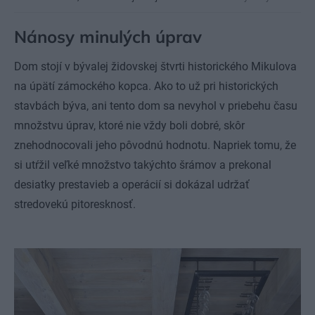
Nánosy minulých úprav
Dom stojí v bývalej židovskej štvrti historického Mikulova
na úpätí zámockého kopca. Ako to už pri historických
stavbách býva, ani tento dom sa nevyhol v priebehu času
množstvu úprav, ktoré nie vždy boli dobré, skôr
znehodnocovali jeho pôvodnú hodnotu. Napriek tomu, že
si utŕžil veľké množstvo takýchto šrámov a prekonal
desiatky prestavieb a operácií si dokázal udržať
stredovekú pitoresknosť.