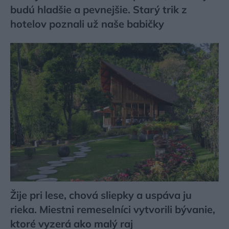
budú hladšie a pevnejšie. Starý trik z
hotelov poznali už naše babičky
Žije pri lese, chová sliepky a uspáva ju
rieka. Miestni remeselníci vytvorili bývanie,
ktoré vyzerá ako malý raj