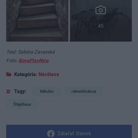
45
Text: Sabína Zavarská
Foto:
BoysPlayNice
Kategória:
Návšteva
Tagy:
Mikulov
rekonštrukcia
Štajnhaus
Zdieľať článok