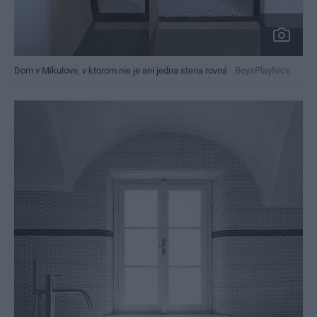
Dom v Mikulove, v ktorom nie je ani jedna stena rovná
BoysPlayNice