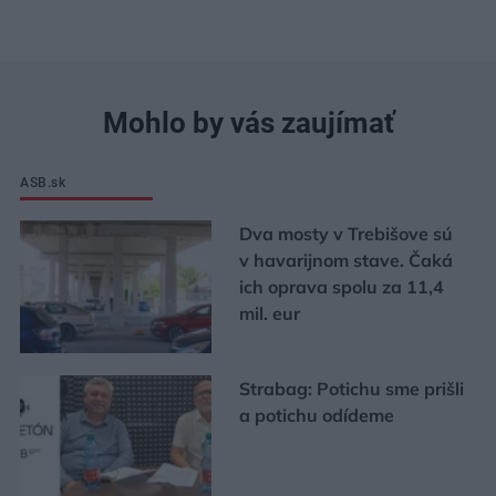
Mohlo by vás zaujímať
ASB.sk
Dva mosty v Trebišove sú
v havarijnom stave. Čaká
ich oprava spolu za 11,4
mil. eur
Strabag: Potichu sme prišli
a potichu odídeme