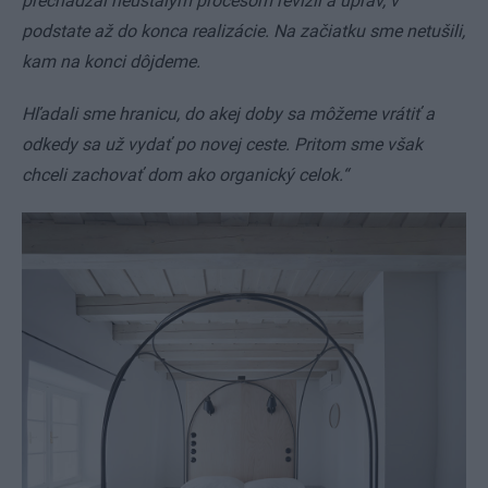
prechádzal neustálym procesom revízií a úprav, v
podstate až do konca realizácie. Na začiatku sme netušili,
kam na konci dôjdeme.
Hľadali sme hranicu, do akej doby sa môžeme vrátiť a
odkedy sa už vydať po novej ceste. Pritom sme však
chceli zachovať dom ako organický celok.“