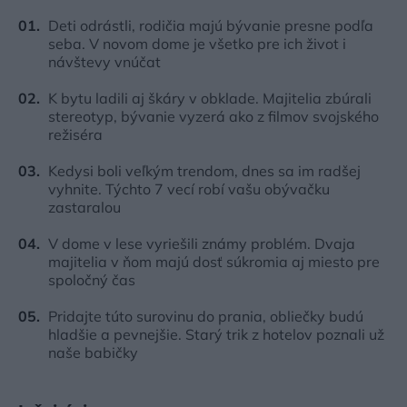
Deti odrástli, rodičia majú bývanie presne podľa
seba. V novom dome je všetko pre ich život i
návštevy vnúčat
K bytu ladili aj škáry v obklade. Majitelia zbúrali
stereotyp, bývanie vyzerá ako z filmov svojského
režiséra
Kedysi boli veľkým trendom, dnes sa im radšej
vyhnite. Týchto 7 vecí robí vašu obývačku
zastaralou
V dome v lese vyriešili známy problém. Dvaja
majitelia v ňom majú dosť súkromia aj miesto pre
spoločný čas
Pridajte túto surovinu do prania, obliečky budú
hladšie a pevnejšie. Starý trik z hotelov poznali už
naše babičky