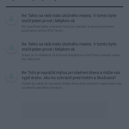
Re: Takto sa rieši málo úložného miesta. V tomto byte
stačil jeden prvok | Môjdom.sk
My napríklad labky utierame hneď pri dverách a doma pred dvere
používame tyčový ETA Terier…
Re: Takto sa rieši málo úložného miesta. V tomto byte
stačil jeden prvok | Môjdom.sk
Dizajn je to nádherný, tá brezová preglejka a čisté línie vyzerajú super.
Ale vždy, keď…
Re: Toto je najväčší mýtus pri ošetrení dreva a môže vás
vyjsť draho. Ako ho ochrániť pred hnitím a škodcami?
clovek by cakal ze vysusene drahe drevo bolo predtym naparovane aby
sa zbavilo zarodkov skodcov...