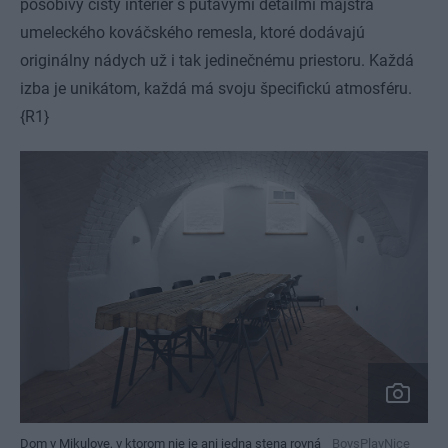
pôsobivý čistý interiér s pútavými detailmi majstra
umeleckého kováčského remesla, ktoré dodávajú
originálny nádych už i tak jedinečnému priestoru. Každá
izba je unikátom, každá má svoju špecifickú atmosféru.
{R1}
Dom v Mikulove, v ktorom nie je ani jedna stena rovná
BoysPlayNice