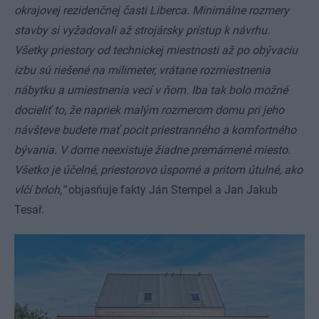
okrajovej rezidenčnej časti Liberca. Minimálne rozmery
stavby si vyžadovali až strojársky prístup k návrhu.
Všetky priestory od technickej miestnosti až po obývaciu
izbu sú riešené na milimeter, vrátane rozmiestnenia
nábytku a umiestnenia vecí v ňom. Iba tak bolo možné
docieliť to, že napriek malým rozmerom domu pri jeho
návšteve budete mať pocit priestranného a komfortného
bývania. V dome neexistuje žiadne premárnené miesto.
Všetko je účelné, priestorovo úsporné a pritom útulné, ako
vlčí brloh,“
objasňuje fakty Ján Stempel a Jan Jakub
Tesař.