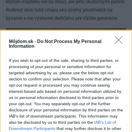
ktorom majitelia nie sú otroci, ale jeho skutočnými pánmi.
Rodinný dom totiž chápu ako účelný prostriedok na
bývanie a nie výstavné dedičstvo pre ďalšie generácie.
Môjdom.sk -
Do Not Process My Personal
Information
If you wish to opt-out of the sale, sharing to third parties, or
processing of your personal or sensitive information for
targeted advertising by us, please use the below opt-out
section to confirm your selection. Please note that after your
opt-out request is processed you may continue seeing
interest-based ads based on personal information utilized by
us or personal information disclosed to third parties prior to
your opt-out. You may separately opt-out of the further
disclosure of your personal information by third parties on the
Jednoducho, pragmaticky a prosto: Lacný malý dom s maximálnym
IAB’s list of downstream participants. This information may
efektom
Petr Vlk
also be disclosed by us to third parties on the
IAB’s List of
Downstream Participants
that may further disclose it to other