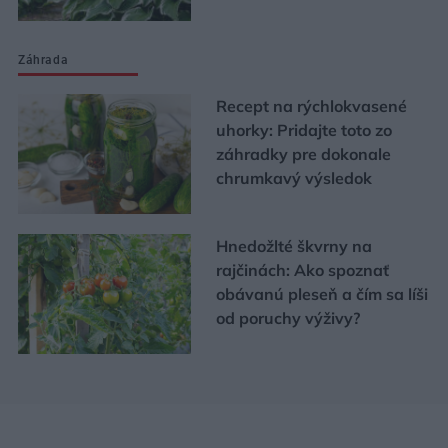
Záhrada
Recept na rýchlokvasené
uhorky: Pridajte toto zo
záhradky pre dokonale
chrumkavý výsledok
Hnedožlté škvrny na
rajčinách: Ako spoznať
obávanú pleseň a čím sa líši
od poruchy výživy?