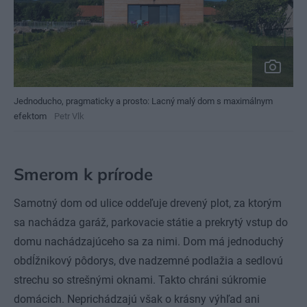
Jednoducho, pragmaticky a prosto: Lacný malý dom s maximálnym
efektom
Petr Vlk
Smerom k prírode
Samotný dom od ulice oddeľuje drevený plot, za ktorým
sa nachádza garáž, parkovacie státie a prekrytý vstup do
domu nachádzajúceho sa za nimi. Dom má jednoduchý
obdĺžnikový pôdorys, dve nadzemné podlažia a sedlovú
strechu so strešnými oknami. Takto chráni súkromie
domácich. Neprichádzajú však o krásny výhľad ani