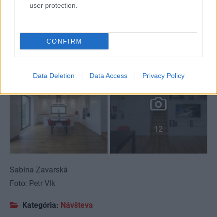
user protection.
CONFIRM
Data Deletion
Data Access
Privacy Policy
12
Sabína Zavarská
Foto: Petr Vlk
Kategória:
Návšteva