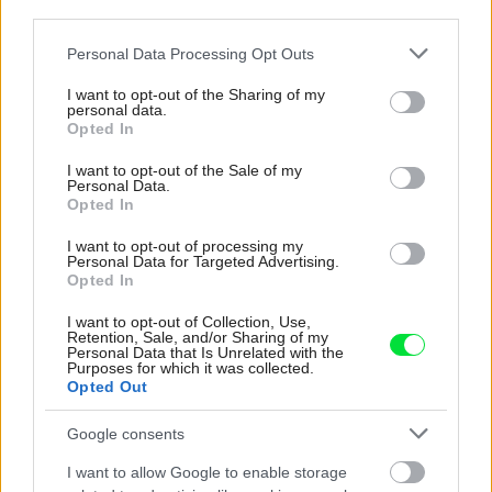
third parties.
RD Liberec v kocke
Please note that this website/app uses one or more Google
Personal Data Processing Opt Outs
services and may gather and store information including but
not limited to your visit or usage behaviour. You may click to
I want to opt-out of the Sharing of my
Architektonický ateliér:
Stempel & Tesar architekti
– Ján
personal data.
grant or deny consent to Google and its third-party tags to
Stempel, Jan Jakub Tesař
Opted In
use your data for below specified purposes in below Google
consent section.
I want to opt-out of the Sale of my
Lokalita:
Liberec, ČR
Personal Data.
Opted In
Projekt a výstavba:
2013 až 2017
I want to opt-out of processing my
Personal Data for Targeted Advertising.
Opted In
2
Pozemok:
1 165 m
I want to opt-out of Collection, Use,
Retention, Sale, and/or Sharing of my
2
Zastavaná plocha:
136 m
Personal Data that Is Unrelated with the
Purposes for which it was collected.
Opted Out
2
Úžitková plocha:
137,5 m
Google consents
I want to allow Google to enable storage