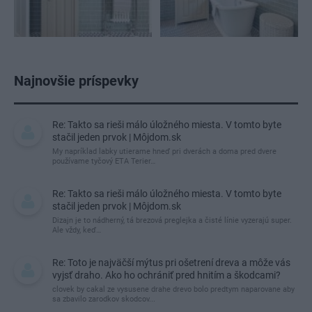
Najnovšie príspevky
Re: Takto sa rieši málo úložného miesta. V tomto byte
stačil jeden prvok | Môjdom.sk
My napríklad labky utierame hneď pri dverách a doma pred dvere
používame tyčový ETA Terier…
Re: Takto sa rieši málo úložného miesta. V tomto byte
stačil jeden prvok | Môjdom.sk
Dizajn je to nádherný, tá brezová preglejka a čisté línie vyzerajú super.
Ale vždy, keď…
Re: Toto je najväčší mýtus pri ošetrení dreva a môže vás
vyjsť draho. Ako ho ochrániť pred hnitím a škodcami?
clovek by cakal ze vysusene drahe drevo bolo predtym naparovane aby
sa zbavilo zarodkov skodcov...