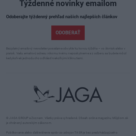
Týždenné novinky emailom
Odoberajte týždenný prehľad našich najlepších článkov
ODOBERAŤ
Bezplatný emailový newsletter posielame obvykle ku koncu týždňa – vo štvrtok alebo v
piatok. Vašu emailovú adresu nikomu inému neposkytneme a z odberu sa budete môcť
kedykoľvek jednoducho odhlásiť niekoľkými kliknutiami.
© JAGA GROUP a Zoznam. Všetky práva vyhradené. Obsah online magazínu Môjdom.sk
je chránený autorským zákonom.
Publikovanie alebo ďalšie šírenie správ zo zdrojov TASR je bez predchádzajúceho