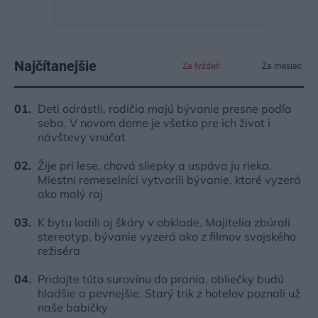
Najčítanejšie
Za týždeň
Za mesiac
Deti odrástli, rodičia majú bývanie presne podľa
seba. V novom dome je všetko pre ich život i
návštevy vnúčat
Žije pri lese, chová sliepky a uspáva ju rieka.
Miestni remeselníci vytvorili bývanie, ktoré vyzerá
ako malý raj
K bytu ladili aj škáry v obklade. Majitelia zbúrali
stereotyp, bývanie vyzerá ako z filmov svojského
režiséra
Pridajte túto surovinu do prania, obliečky budú
hladšie a pevnejšie. Starý trik z hotelov poznali už
naše babičky