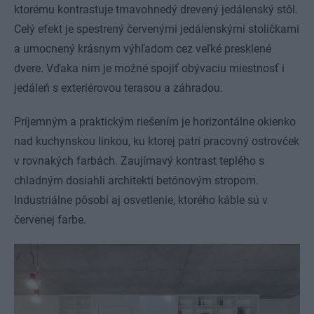
ktorému kontrastuje tmavohnedý drevený jedálenský stôl.
Celý efekt je spestrený červenými jedálenskými stoličkami
a umocnený krásnym výhľadom cez veľké presklené
dvere. Vďaka nim je možné spojiť obývaciu miestnosť i
jedáleň s exteriérovou terasou a záhradou.
Príjemným a praktickým riešením je horizontálne okienko
nad kuchynskou linkou, ku ktorej patrí pracovný ostrovček
v rovnakých farbách. Zaujímavý kontrast teplého s
chladným dosiahli architekti betónovým stropom.
Industriálne pôsobí aj osvetlenie, ktorého káble sú v
červenej farbe.