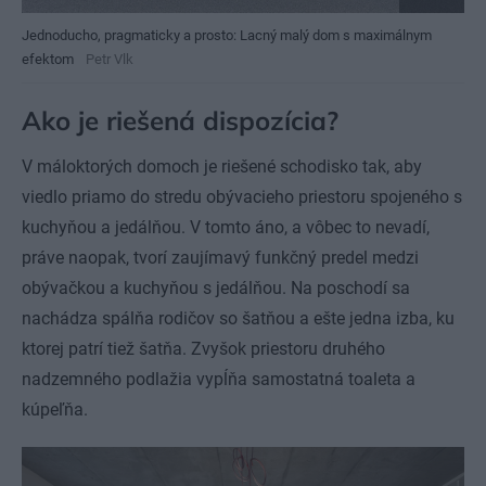
Jednoducho, pragmaticky a prosto: Lacný malý dom s maximálnym
efektom
Petr Vlk
Ako je riešená dispozícia?
V máloktorých domoch je riešené schodisko tak, aby
viedlo priamo do stredu obývacieho priestoru spojeného s
kuchyňou a jedálňou. V tomto áno, a vôbec to nevadí,
práve naopak, tvorí zaujímavý funkčný predel medzi
obývačkou a kuchyňou s jedálňou. Na poschodí sa
nachádza spálňa rodičov so šatňou a ešte jedna izba, ku
ktorej patrí tiež šatňa. Zvyšok priestoru druhého
nadzemného podlažia vypĺňa samostatná toaleta a
kúpeľňa.