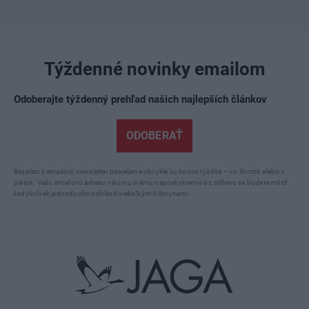
Týždenné novinky emailom
Odoberajte týždenný prehľad našich najlepších článkov
ODOBERAŤ
Bezplatný emailový newsletter posielame obvykle ku koncu týždňa – vo štvrtok alebo v
piatok. Vašu emailovú adresu nikomu inému neposkytneme a z odberu sa budete môcť
kedykoľvek jednoducho odhlásiť niekoľkými kliknutiami.