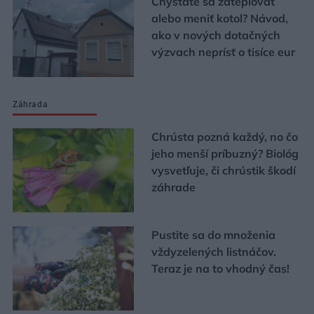
Chystáte sa zatepľovať
alebo meniť kotol? Návod,
ako v nových dotačných
výzvach neprísť o tisíce eur
Záhrada
Chrústa pozná každý, no čo
jeho menší príbuzný? Biológ
vysvetľuje, či chrústik škodí
záhrade
Pustite sa do množenia
vždyzelených listnáčov.
Teraz je na to vhodný čas!