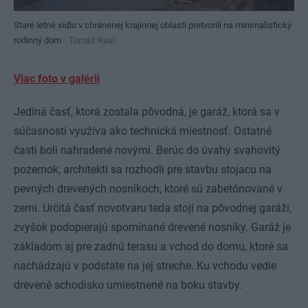
Staré letné sídlo v chránenej krajinnej oblasti pretvorili na minimalistický
rodinný dom
Tomáš Rasl
Viac foto v galérii
Jediná časť, ktorá zostala pôvodná, je garáž, ktorá sa v
súčasnosti využíva ako technická miestnosť. Ostatné
časti boli nahradené novými. Berúc do úvahy svahovitý
pozemok, architekti sa rozhodli pre stavbu stojacu na
pevných drevených nosníkoch, ktoré sú zabetónované v
zemi. Určitá časť novotvaru teda stojí na pôvodnej garáži,
zvyšok podopierajú spomínané drevené nosníky. Garáž je
základom aj pre zadnú terasu a vchod do domu, ktoré sa
nachádzajú v podstate na jej streche. Ku vchodu vedie
drevené schodisko umiestnené na boku stavby.