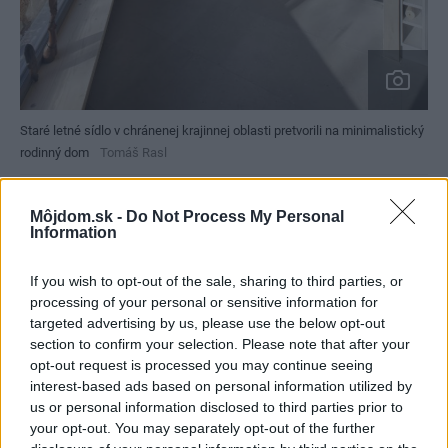
Staré letné sídlo v chránenej krajinnej oblasti pretvorili na minimalistický
rodinný dom
Tomáš Rasl
Na prvom podlaží nájdeme už spomínanú terasu, vchod,
Môjdom.sk -
Do Not Process My Personal
Information
ďalej veľkú obývaciu miestnosť spojenú s kuchyňou, a
práčovňu s toaletou. Prvé a druhé podlažie spája
If you wish to opt-out of the sale, sharing to third parties, or
centrálne točité schodisko z čierneho kovu. Na druhom
processing of your personal or sensitive information for
podlaží sa nachádzajú dve spálne, pracovňa a kúpeľňa.
targeted advertising by us, please use the below opt-out
section to confirm your selection. Please note that after your
opt-out request is processed you may continue seeing
Postavil si chatu na vode, ktorá vyzerá ako vajce
interest-based ads based on personal information utilized by
us or personal information disclosed to third parties prior to
your opt-out. You may separately opt-out of the further