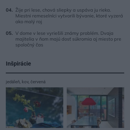
Žije pri lese, chová sliepky a uspáva ju rieka.
Miestni remeselníci vytvorili bývanie, ktoré vyzerá
ako malý raj
V dome v lese vyriešili známy problém. Dvaja
majitelia v ňom majú dosť súkromia aj miesto pre
spoločný čas
Inšpirácie
jedáleň
,
kov
,
červená