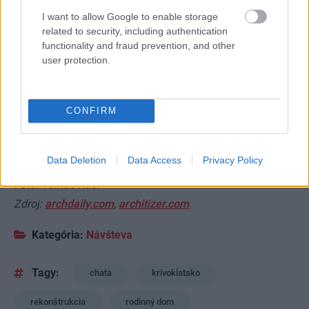
I want to allow Google to enable storage
related to security, including authentication
functionality and fraud prevention, and other
user protection.
16
CONFIRM
Data Deletion
Data Access
Privacy Policy
Text: Anna Martausová
Foto: Tomáš Rasl
Zdroj:
archdaily.com
,
architizer.com
Kategória:
Návšteva
Tagy:
chata
krivoklatsko
rekonštrukcia
rodinný dom