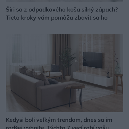
Šíri sa z odpadkového koša silný zápach?
Tieto kroky vám pomôžu zbaviť sa ho
Kedysi boli veľkým trendom, dnes sa im
radšej vyhnite. Týchto 7 vecí robí vašu