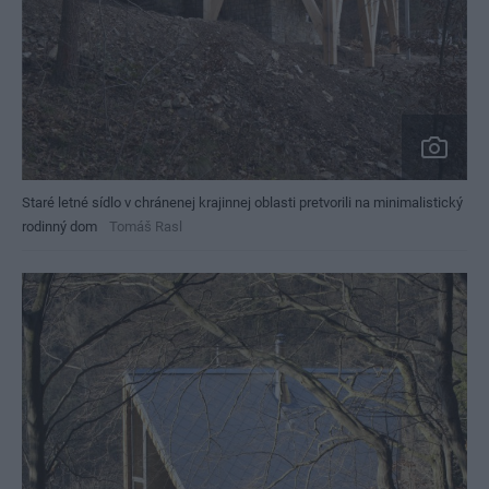
Staré letné sídlo v chránenej krajinnej oblasti pretvorili na minimalistický
rodinný dom
Tomáš Rasl