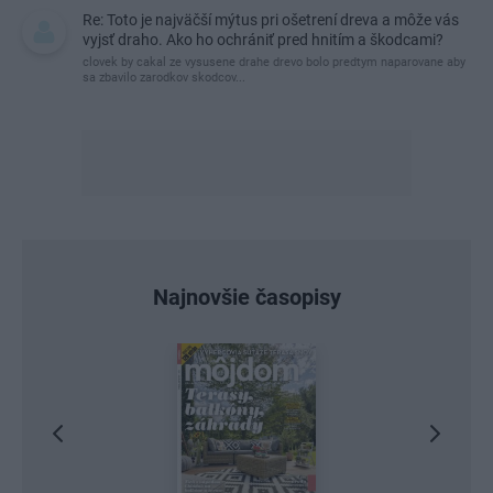
Re: Toto je najväčší mýtus pri ošetrení dreva a môže vás
vyjsť draho. Ako ho ochrániť pred hnitím a škodcami?
clovek by cakal ze vysusene drahe drevo bolo predtym naparovane aby
sa zbavilo zarodkov skodcov...
Najnovšie časopisy