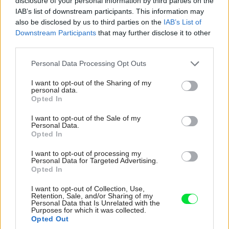
disclosure of your personal information by third parties on the
Prehľad:
IAB’s list of downstream participants. This information may
also be disclosed by us to third parties on the
IAB’s List of
Autor: ALT Architekti – Peter Lacko, Filip Tittelbach,
Downstream Participants
that may further disclose it to other
Michal Šiška
third parties.
Typ: Rezidenčná privátna stavba
Please note that this website/app uses one or more Google
Personal Data Processing Opt Outs
Projekt a realizácia: 2010-2011
services and may gather and store information including but
Lokalita: Zbečno, Křivoklátsko, Česká republika
not limited to your visit or usage behaviour. You may click to
I want to opt-out of the Sharing of my
personal data.
grant or deny consent to Google and its third-party tags to
Plocha pozemku: 1640 m²
Opted In
use your data for below specified purposes in below Google
Zastavana plocha: 50 m²
consent section.
I want to opt-out of the Sale of my
Personal Data.
Podlahová plocha: 94 m²
Opted In
I want to opt-out of processing my
Personal Data for Targeted Advertising.
Opted In
I want to opt-out of Collection, Use,
Retention, Sale, and/or Sharing of my
Personal Data that Is Unrelated with the
Purposes for which it was collected.
Opted Out