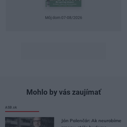
Urob si sám 6/2026
Mohlo by vás zaujímať
ASB.sk
Ján Palenčár: Ak neurobíme