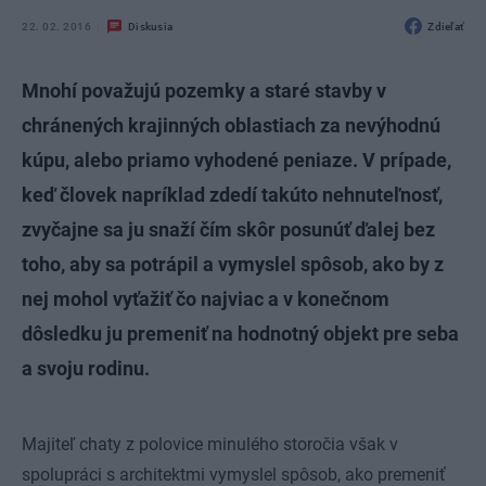
22. 02. 2016
Diskusia
Zdieľať
Mnohí považujú pozemky a staré stavby v
chránených krajinných oblastiach za nevýhodnú
kúpu, alebo priamo vyhodené peniaze. V prípade,
keď človek napríklad zdedí takúto nehnuteľnosť,
zvyčajne sa ju snaží čím skôr posunúť ďalej bez
toho, aby sa potrápil a vymyslel spôsob, ako by z
nej mohol vyťažiť čo najviac a v konečnom
dôsledku ju premeniť na hodnotný objekt pre seba
a svoju rodinu.
Majiteľ chaty z polovice minulého storočia však v
spolupráci s architektmi vymyslel spôsob, ako premeniť