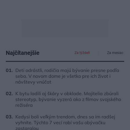
Najčítanejšie
Za týždeň
Za mesiac
Deti odrástli, rodičia majú bývanie presne podľa
seba. V novom dome je všetko pre ich život i
návštevy vnúčat
K bytu ladili aj škáry v obklade. Majitelia zbúrali
stereotyp, bývanie vyzerá ako z filmov svojského
režiséra
Kedysi boli veľkým trendom, dnes sa im radšej
vyhnite. Týchto 7 vecí robí vašu obývačku
zastaralou