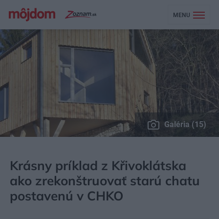
MENU
Galéria (15)
MÔJDOM
BÝVANIE
NÁVŠTEVA
Krásny príklad z Křivoklátska
ako zrekonštruovať starú chatu
postavenú v CHKO