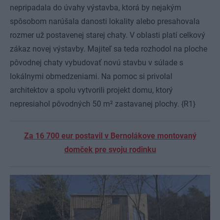
nepripadala do úvahy výstavba, ktorá by nejakým
spôsobom narúšala danosti lokality alebo presahovala
rozmer už postavenej starej chaty. V oblasti platí celkový
zákaz novej výstavby. Majiteľ sa teda rozhodol na ploche
pôvodnej chaty vybudovať novú stavbu v súlade s
lokálnymi obmedzeniami. Na pomoc si privolal
architektov a spolu vytvorili projekt domu, ktorý
nepresiahol pôvodných 50 m² zastavanej plochy.
{R1}
Za 16 700 eur postavil v Bernolákove montovaný
domček pre svoju rodinku