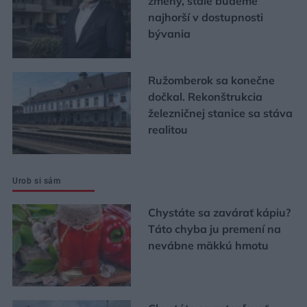
zmeny, stále budeme
najhorší v dostupnosti
bývania
Ružomberok sa konečne
dočkal. Rekonštrukcia
železničnej stanice sa stáva
realitou
Urob si sám
Chystáte sa zavárať kápiu?
Táto chyba ju premení na
nevábne mäkkú hmotu