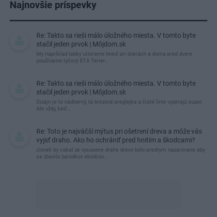
Najnovšie príspevky
Re: Takto sa rieši málo úložného miesta. V tomto byte
stačil jeden prvok | Môjdom.sk
My napríklad labky utierame hneď pri dverách a doma pred dvere
používame tyčový ETA Terier…
Re: Takto sa rieši málo úložného miesta. V tomto byte
stačil jeden prvok | Môjdom.sk
Dizajn je to nádherný, tá brezová preglejka a čisté línie vyzerajú super.
Ale vždy, keď…
Re: Toto je najväčší mýtus pri ošetrení dreva a môže vás
vyjsť draho. Ako ho ochrániť pred hnitím a škodcami?
clovek by cakal ze vysusene drahe drevo bolo predtym naparovane aby
sa zbavilo zarodkov skodcov...