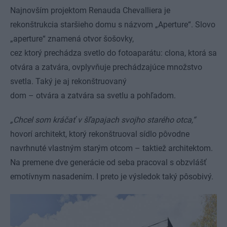
Najnovším projektom Renauda Chevalliera je
rekonštrukcia staršieho domu s názvom „Aperture“. Slovo
„aperture“ znamená otvor šošovky,
cez ktorý prechádza svetlo do fotoaparátu: clona, ktorá sa
otvára a zatvára, ovplyvňuje prechádzajúce množstvo
svetla. Taký je aj rekonštruovaný
dom – otvára a zatvára sa svetlu a pohľadom.
„Chcel som kráčať v šľapajach svojho starého otca,“
hovorí architekt, ktorý rekonštruoval sídlo pôvodne
navrhnuté vlastným starým otcom – taktiež architektom.
Na premene dve generácie od seba pracoval s obzvlášť
emotívnym nasadením. I preto je výsledok taký pôsobivý.