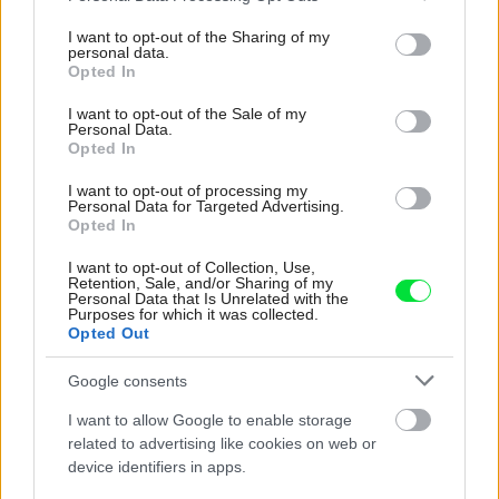
services and may gather and store information including but
moderné bývanie
rekonštrukcia
not limited to your visit or usage behaviour. You may click to
I want to opt-out of the Sharing of my
personal data.
grant or deny consent to Google and its third-party tags to
Opted In
rodinný dom
vidiecke domy
use your data for below specified purposes in below Google
consent section.
I want to opt-out of the Sale of my
Personal Data.
Opted In
Zdieľať článok
I want to opt-out of processing my
Personal Data for Targeted Advertising.
Opted In
I want to opt-out of Collection, Use,
Pozrite si viac
Retention, Sale, and/or Sharing of my
Personal Data that Is Unrelated with the
Purposes for which it was collected.
Opted Out
Google consents
I want to allow Google to enable storage
related to advertising like cookies on web or
device identifiers in apps.