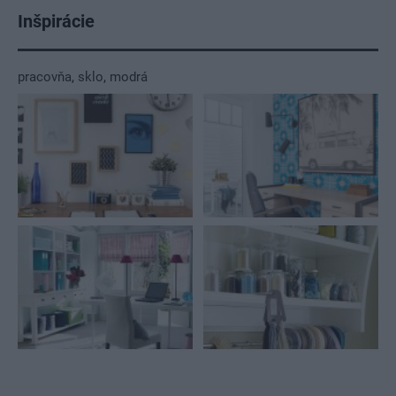
Inšpirácie
pracovňa
,
sklo
,
modrá