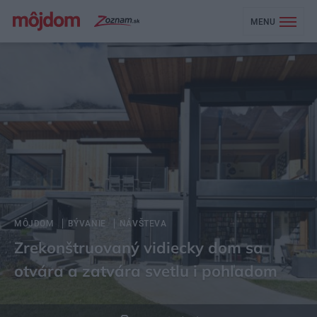
MENU
MÔJDOM
BÝVANIE
NÁVŠTEVA
Zrekonštruovaný vidiecky dom sa
otvára a zatvára svetlu i pohľadom