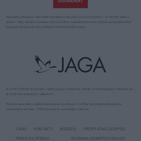
ODOBERAŤ
Bezplatný emailový newsletter posielame obvykle ku koncu týždňa – vo štvrtok alebo v
piatok. Vašu emailovú adresu nikomu inému neposkytneme a z odberu sa budete môcť
kedykoľvek jednoducho odhlásiť niekoľkými kliknutiami.
© JAGA GROUP a Zoznam. Všetky práva vyhradené. Obsah online magazínu Môjdom.sk
je chránený autorským zákonom.
Publikovanie alebo ďalšie šírenie správ zo zdrojov TASR je bez predchádzajúceho
písomného súhlasu TASR porušením autorského zákona.
O NÁS
KONTAKTY
INZERCIA
PREDPLATNÉ ČASOPISU
PRÁVO NA OPRAVU
OCHRANA OSOBNÝCH ÚDAJOV