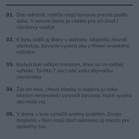
Deti odrástli, rodičia majú bývanie presne podľa
seba. V novom dome je všetko pre ich život i
návštevy vnúčat
K bytu ladili aj škáry v obklade. Majitelia zbúrali
stereotyp, bývanie vyzerá ako z filmov svojského
režiséra
Kedysi boli veľkým trendom, dnes sa im radšej
vyhnite. Týchto 7 vecí robí vašu obývačku
zastaralou
Žije pri lese, chová sliepky a uspáva ju rieka.
Miestni remeselníci vytvorili bývanie, ktoré vyzerá
ako malý raj
V dome v lese vyriešili známy problém. Dvaja
majitelia v ňom majú dosť súkromia aj miesto pre
spoločný čas