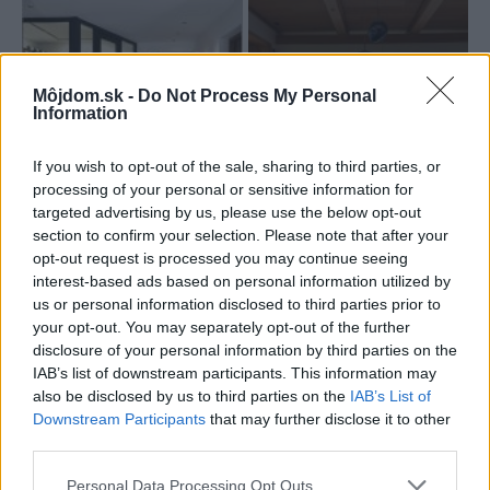
Môjdom.sk -
Do Not Process My Personal
Information
19
If you wish to opt-out of the sale, sharing to third parties, or
processing of your personal or sensitive information for
targeted advertising by us, please use the below opt-out
section to confirm your selection. Please note that after your
Sabína Zavarská
opt-out request is processed you may continue seeing
interest-based ads based on personal information utilized by
us or personal information disclosed to third parties prior to
Foto: Solène Renault
your opt-out. You may separately opt-out of the further
disclosure of your personal information by third parties on the
Zdroj: v2com
IAB’s list of downstream participants. This information may
also be disclosed by us to third parties on the
IAB’s List of
Kategória:
Návšteva
Downstream Participants
that may further disclose it to other
third parties.
Tagy:
chata
drevené obklady
Please note that this website/app uses one or more Google
Personal Data Processing Opt Outs