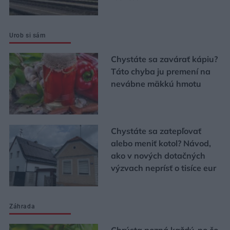
Urob si sám
Chystáte sa zavárať kápiu?
Táto chyba ju premení na
nevábne mäkkú hmotu
Chystáte sa zatepľovať
alebo meniť kotol? Návod,
ako v nových dotačných
výzvach neprísť o tisíce eur
Záhrada
Chrústa pozná každý, no čo