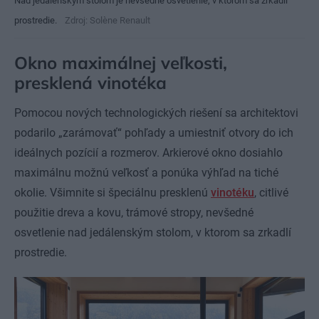
Nad jedálenským stolom je nevšedné osvetlenie, v ktorom sa zrkadlí
prostredie.
Zdroj: Solène Renault
Okno maximálnej veľkosti,
presklená vinotéka
Pomocou nových technologických riešení sa architektovi
podarilo „zarámovať“ pohľady a umiestniť otvory do ich
ideálnych pozícií a rozmerov. Arkierové okno dosiahlo
maximálnu možnú veľkosť a ponúka výhľad na tiché
okolie. Všimnite si špeciálnu presklenú
vinotéku
, citlivé
použitie dreva a kovu, trámové stropy, nevšedné
osvetlenie nad jedálenským stolom, v ktorom sa zrkadlí
prostredie.