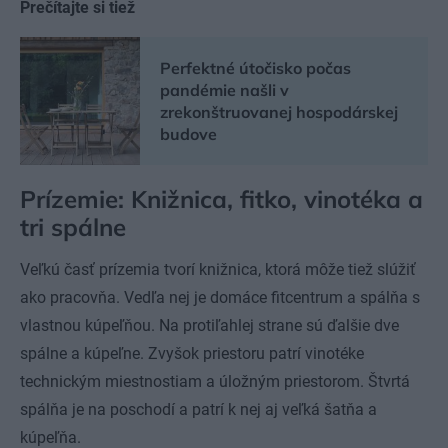
Prečítajte si tiež
Perfektné útočisko počas
pandémie našli v
zrekonštruovanej hospodárskej
budove
Prízemie: Knižnica, fitko, vinotéka a
tri spálne
Veľkú časť prízemia tvorí knižnica, ktorá môže tiež slúžiť
ako pracovňa. Vedľa nej je domáce fitcentrum a spálňa s
vlastnou kúpeľňou. Na protiľahlej strane sú ďalšie dve
spálne a kúpeľne. Zvyšok priestoru patrí vinotéke
technickým miestnostiam a úložným priestorom. Štvrtá
spálňa je na poschodí a patrí k nej aj veľká šatňa a
kúpeľňa.