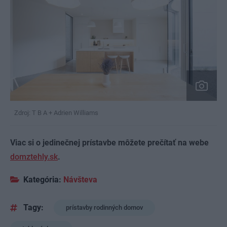
Zdroj: T B A + Adrien Williams
Viac si o jedinečnej prístavbe môžete prečítať na webe
domztehly.sk
.
Kategória:
Návšteva
Tagy:
prístavby rodinných domov