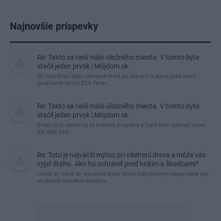
Najnovšie príspevky
Re: Takto sa rieši málo úložného miesta. V tomto byte
stačil jeden prvok | Môjdom.sk
My napríklad labky utierame hneď pri dverách a doma pred dvere
používame tyčový ETA Terier…
Re: Takto sa rieši málo úložného miesta. V tomto byte
stačil jeden prvok | Môjdom.sk
Dizajn je to nádherný, tá brezová preglejka a čisté línie vyzerajú super.
Ale vždy, keď…
Re: Toto je najväčší mýtus pri ošetrení dreva a môže vás
vyjsť draho. Ako ho ochrániť pred hnitím a škodcami?
clovek by cakal ze vysusene drahe drevo bolo predtym naparovane aby
sa zbavilo zarodkov skodcov...