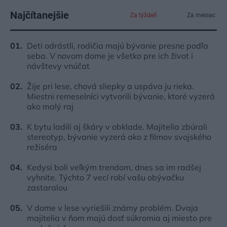
Najčítanejšie
Za týždeň
Za mesiac
Deti odrástli, rodičia majú bývanie presne podľa
seba. V novom dome je všetko pre ich život i
návštevy vnúčat
Žije pri lese, chová sliepky a uspáva ju rieka.
Miestni remeselníci vytvorili bývanie, ktoré vyzerá
ako malý raj
K bytu ladili aj škáry v obklade. Majitelia zbúrali
stereotyp, bývanie vyzerá ako z filmov svojského
režiséra
Kedysi boli veľkým trendom, dnes sa im radšej
vyhnite. Týchto 7 vecí robí vašu obývačku
zastaralou
V dome v lese vyriešili známy problém. Dvaja
majitelia v ňom majú dosť súkromia aj miesto pre