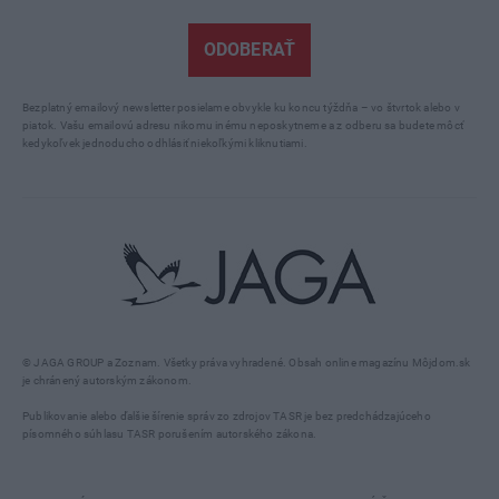
ODOBERAŤ
Bezplatný emailový newsletter posielame obvykle ku koncu týždňa – vo štvrtok alebo v
piatok. Vašu emailovú adresu nikomu inému neposkytneme a z odberu sa budete môcť
kedykoľvek jednoducho odhlásiť niekoľkými kliknutiami.
© JAGA GROUP a Zoznam. Všetky práva vyhradené. Obsah online magazínu Môjdom.sk
je chránený autorským zákonom.
Publikovanie alebo ďalšie šírenie správ zo zdrojov TASR je bez predchádzajúceho
písomného súhlasu TASR porušením autorského zákona.