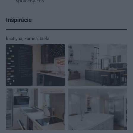
spoločný čas
Inšpirácie
kuchyňa
,
kameň
,
biela