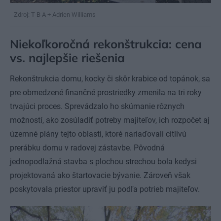
Zdroj: T B A + Adrien Williams
Niekoľkoročná rekonštrukcia: cena
vs. najlepšie riešenia
Rekonštrukcia domu, kocky či skôr krabice od topánok, sa
pre obmedzené finančné prostriedky zmenila na tri roky
trvajúci proces. Sprevádzalo ho skúmanie rôznych
možností, ako zosúladiť potreby majiteľov, ich rozpočet aj
územné plány tejto oblasti, ktoré nariaďovali citlivú
prerábku domu v radovej zástavbe. Pôvodná
jednopodlažná stavba s plochou strechou bola kedysi
projektovaná ako štartovacie bývanie. Zároveň však
poskytovala priestor upraviť ju podľa potrieb majiteľov.