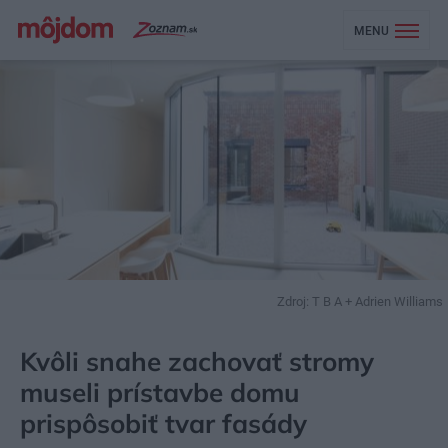
MENU
Zdroj: T B A + Adrien Williams
MÔJDOM
BÝVANIE
NÁVŠTEVA
Kvôli snahe zachovať stromy
museli prístavbe domu
prispôsobiť tvar fasády