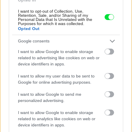
ktorom toho netreba veľa
I want to opt-out of Collection, Use,
Retention, Sale, and/or Sharing of my
Personal Data that Is Unrelated with the
Purposes for which it was collected.
Opted Out
Google consents
I want to allow Google to enable storage
related to advertising like cookies on web or
device identifiers in apps.
I want to allow my user data to be sent to
Google for online advertising purposes.
I want to allow Google to send me
personalized advertising.
Deti už odrástli, tak si rodičia vytvorili dom
podľa seba. Majú perfektné bývanie pre
I want to allow Google to enable storage
svoj život i pre vnúčatá
related to analytics like cookies on web or
device identifiers in apps.