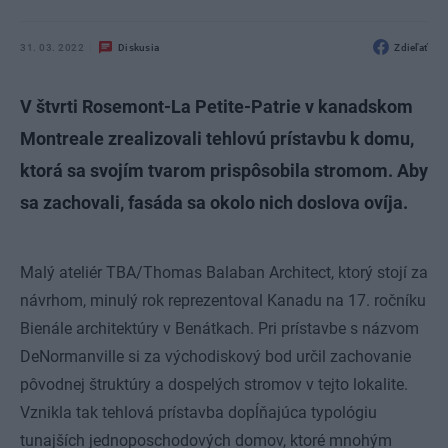
31. 03. 2022
Diskusia
Zdieľať
V štvrti Rosemont-La Petite-Patrie v kanadskom
Montreale zrealizovali tehlovú prístavbu k domu,
ktorá sa svojím tvarom prispôsobila stromom. Aby
sa zachovali, fasáda sa okolo nich doslova ovíja.
Malý ateliér TBA/Thomas Balaban Architect, ktorý stojí za
návrhom, minulý rok reprezentoval Kanadu na 17. ročníku
Bienále architektúry v Benátkach. Pri prístavbe s názvom
DeNormanville si za východiskový bod určil zachovanie
pôvodnej štruktúry a dospelých stromov v tejto lokalite.
Vznikla tak tehlová prístavba dopĺňajúca typológiu
tunajších jednoposchodových domov, ktoré mnohým