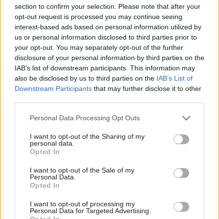
section to confirm your selection. Please note that after your
Šíri sa z odpadkového koša silný zápach?
opt-out request is processed you may continue seeing
Tieto kroky vám pomôžu zbaviť sa ho
interest-based ads based on personal information utilized by
us or personal information disclosed to third parties prior to
your opt-out. You may separately opt-out of the further
disclosure of your personal information by third parties on the
IAB’s list of downstream participants. This information may
also be disclosed by us to third parties on the
IAB’s List of
Downstream Participants
that may further disclose it to other
third parties.
Please note that this website/app uses one or more Google
Personal Data Processing Opt Outs
services and may gather and store information including but
not limited to your visit or usage behaviour. You may click to
I want to opt-out of the Sharing of my
personal data.
grant or deny consent to Google and its third-party tags to
Opted In
use your data for below specified purposes in below Google
consent section.
I want to opt-out of the Sale of my
Personal Data.
Opted In
Celý život na 21 metroch. Táto maringotka
I want to opt-out of processing my
ponúka únik do ticha prírody a život, v
Personal Data for Targeted Advertising.
Opted In