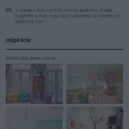
V dome v lese vyriešili známy problém. Dvaja
majitelia v ňom majú dosť súkromia aj miesto pre
spoločný čas
Inšpirácie
detská izba
,
drevo
,
ružová