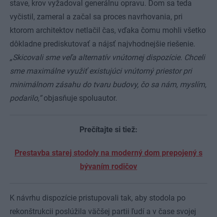
stave, krov vyžadoval generálnu opravu. Dom sa teda
vyčistil, zameral a začal sa proces navrhovania, pri
ktorom architektov netlačil čas, vďaka čomu mohli všetko
dôkladne prediskutovať a nájsť najvhodnejšie riešenie.
„Skicovali sme veľa alternatív vnútornej dispozície. Chceli
sme maximálne využiť existujúci vnútorný priestor pri
minimálnom zásahu do tvaru budovy, čo sa nám, myslím,
podarilo,“
objasňuje spoluautor.
Prečítajte si tiež:
Prestavba starej stodoly na moderný dom prepojený s
bývaním rodičov
K návrhu dispozície pristupovali tak, aby stodola po
rekonštrukcii poslúžila väčšej partii ľudí a v čase svojej