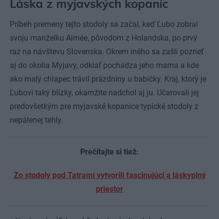
Láska z myjavských kopaníc
Príbeh premeny tejto stodoly sa začal, keď Ľubo zobral
svoju manželku Aimée, pôvodom z Holandska, po prvý
raz na návštevu Slovenska. Okrem iného sa zašli pozrieť
aj do okolia Myjavy, odkiaľ pochádza jeho mama a kde
ako malý chlapec trávil prázdniny u babičky. Kraj, ktorý je
Ľubovi taký blízky, okamžite nadchol aj ju. Učarovali jej
predovšetkým pre myjavské kopanice typické stodoly z
nepálenej tehly.
Prečítajte si tiež:
Zo stodoly pod Tatrami vytvorili fascinujúci a láskyplný
priestor