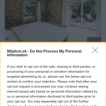
Môjdom.sk -
Do Not Process My Personal
Information
V stodole na nachádzajú tri spálne. Tá s priamym vstupom na terasu
pôvodne slúžila ako chliev. Po rekonštrukcii by ste pôvodné využitie tejto
If you wish to opt-out of the sale, sharing to third parties, or
miestnosti s kamennými stenami, krásnou valenou klenbou a výhľadom
processing of your personal or sensitive information for
do sadu určite ani len nechyrovali.
ĽUBO STACHO
targeted advertising by us, please use the below opt-out
section to confirm your selection. Please note that after your
Pôvodný stav:
opt-out request is processed you may continue seeing
interest-based ads based on personal information utilized by
us or personal information disclosed to third parties prior to
your opt-out. You may separately opt-out of the further