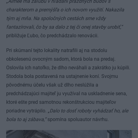
„Aimée má záľubu v hľadaní prázdnych budov s
charakterom a premýšľa o ich novom využití. Nakazila
tým aj mňa. Na spoločných cestách sme vždy
fantazírovali, čo by sa dalo z tej či onej stavby urobiť,“
približuje Ľubo, čo predchádzalo renovácii.
Pri skúmaní tejto lokality natrafili aj na stodolu
obkolesenú ovocným sadom, ktorá bola na predaj.
Oslovila ich natoľko, že dlho neváhali a zakrátko ju kúpili.
Stodola bola postavená na ustajnenie koní. Svojmu
pôvodnému účelu však už dlho neslúžila a
predchádzajúci majiteľ ju využíval na uskladnenie sena,
ktoré ešte pred samotnou rekonštrukciou majiteľov
poriadne vytrápilo.
„Dalo to dosť roboty vyhádzať ho, ale
bola to aj zábava,“
spomína spoluautor návrhu.