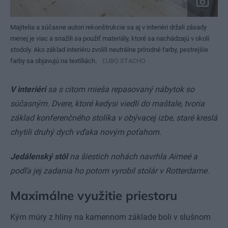
Majitelia a súčasne autori rekonštrukcie sa aj v interiéri držali zásady
menej je viac a snažili sa použiť materiály, ktoré sa nachádzajú v okolí
stodoly. Ako základ interiéru zvolili neutrálne prírodné farby, pestrejšie
farby sa objavujú na textíliách.
ĽUBO STACHO
V interiéri
sa s citom mieša repasovaný nábytok so
súčasným. Dvere, ktoré kedysi viedli do maštale, tvoria
základ konferenčného stolíka v obývacej izbe, staré kreslá
chytili druhý dych vďaka novým poťahom.
Jedálenský stôl
na šiestich nohách navrhla Aimeé a
podľa jej zadania ho potom vyrobil stolár v Rotterdame.
Maximálne využitie priestoru
Kým múry z hliny na kamennom základe boli v slušnom