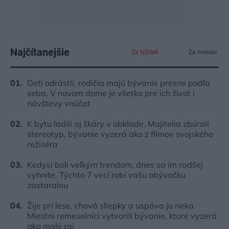
Najčítanejšie
Za týždeň
Za mesiac
Deti odrástli, rodičia majú bývanie presne podľa
seba. V novom dome je všetko pre ich život i
návštevy vnúčat
K bytu ladili aj škáry v obklade. Majitelia zbúrali
stereotyp, bývanie vyzerá ako z filmov svojského
režiséra
Kedysi boli veľkým trendom, dnes sa im radšej
vyhnite. Týchto 7 vecí robí vašu obývačku
zastaralou
Žije pri lese, chová sliepky a uspáva ju rieka.
Miestni remeselníci vytvorili bývanie, ktoré vyzerá
ako malý raj