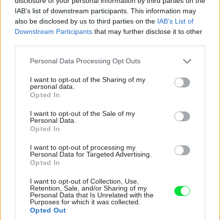
disclosure of your personal information by third parties on the
IAB’s list of downstream participants. This information may
also be disclosed by us to third parties on the
IAB’s List of
Downstream Participants
that may further disclose it to other
third parties.
Please note that this website/app uses one or more Google
Personal Data Processing Opt Outs
services and may gather and store information including but
not limited to your visit or usage behaviour. You may click to
I want to opt-out of the Sharing of my
personal data.
grant or deny consent to Google and its third-party tags to
Opted In
use your data for below specified purposes in below Google
consent section.
I want to opt-out of the Sale of my
Personal Data.
Opted In
1946121
I want to opt-out of processing my
Personal Data for Targeted Advertising.
Opted In
I want to opt-out of Collection, Use,
Retention, Sale, and/or Sharing of my
Personal Data that Is Unrelated with the
Purposes for which it was collected.
Opted Out