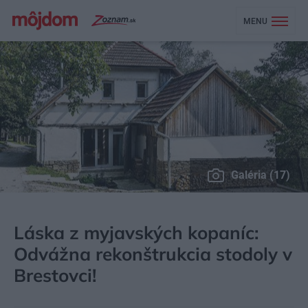
MENU
Galéria (17)
MÔJDOM
BÝVANIE
NÁVŠTEVA
Láska z myjavských kopaníc:
Odvážna rekonštrukcia stodoly v
Brestovci!