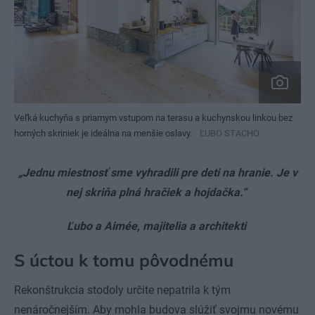
Veľká kuchyňa s priamym vstupom na terasu a kuchynskou linkou bez
horných skriniek je ideálna na menšie oslavy.
ĽUBO STACHO
„Jednu miestnosť sme vyhradili pre deti na hranie. Je v
nej skriňa plná hračiek a hojdačka.“
Ľubo a Aimée, majitelia a architekti
S úctou k tomu pôvodnému
Rekonštrukcia stodoly určite nepatrila k tým
nenáročnejším. Aby mohla budova slúžiť svojmu novému