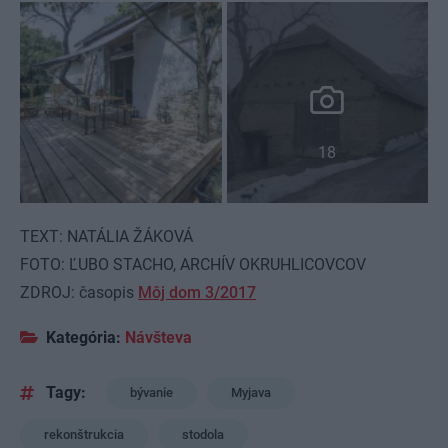
18
TEXT: NATÁLIA ŽÁKOVÁ
FOTO: ĽUBO STACHO, ARCHÍV OKRUHLICOVCOV
ZDROJ: časopis
Môj dom 3/2017
Kategória:
Návšteva
Tagy:
bývanie
Myjava
rekonštrukcia
stodola