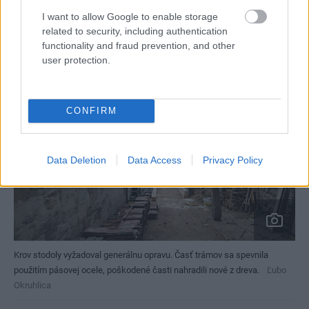
1946129
I want to allow Google to enable storage
related to security, including authentication
functionality and fraud prevention, and other
user protection.
CONFIRM
Data Deletion
Data Access
Privacy Policy
Krov stodoly vyžadoval generálnu opravu. Časť trámov sa spevnila
použitím pásovej ocele, poškodené časti nahradili nové z dreva.
Ľubo
Okruhlica