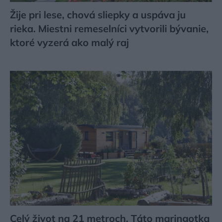
Žije pri lese, chová sliepky a uspáva ju
rieka. Miestni remeselníci vytvorili bývanie,
ktoré vyzerá ako malý raj
Celý život na 21 metroch. Táto maringotka