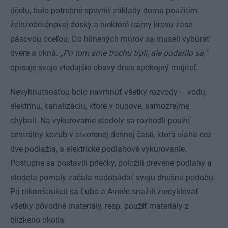
účelu, bolo potrebné spevniť základy domu použitím
železobetónovej dosky a niektoré trámy krovu zase
pásovou oceľou. Do hlinených múrov sa museli vybúrať
dvere a okná.
„Pri tom sme trochu tŕpli, ale podarilo sa,“
opisuje svoje vtedajšie obavy dnes spokojný majiteľ.
Nevyhnutnosťou bolo navrhnúť všetky rozvody – vodu,
elektrinu, kanalizáciu, ktoré v budove, samozrejme,
chýbali. Na vykurovanie stodoly sa rozhodli použiť
centrálny kozub v otvorenej dennej časti, ktorá siaha cez
dve podlažia, a elektrické podlahové vykurovanie.
Postupne sa postavili priečky, položili drevené podlahy a
stodola pomaly začala nadobúdať svoju dnešnú podobu.
Pri rekonštrukcii sa Ľubo a Aimée snažili zrecyklovať
všetky pôvodné materiály, resp. použiť materiály z
blízkeho okolia.