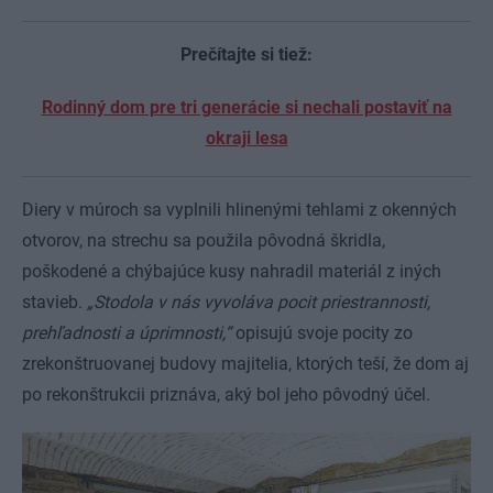
Prečítajte si tiež:
Rodinný dom pre tri generácie si nechali postaviť na
okraji lesa
Diery v múroch sa vyplnili hlinenými tehlami z okenných
otvorov, na strechu sa použila pôvodná škridla,
poškodené a chýbajúce kusy nahradil materiál z iných
stavieb.
„Stodola v nás vyvoláva pocit priestrannosti,
prehľadnosti a úprimnosti,“
opisujú svoje pocity zo
zrekonštruovanej budovy majitelia, ktorých teší, že dom aj
po rekonštrukcii priznáva, aký bol jeho pôvodný účel.