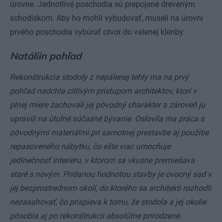
úrovne. Jednotlivé poschodia sú prepojené dreveným
schodiskom. Aby ho mohli vybudovať, museli na úrovni
prvého poschodia vybúrať otvor do valenej klenby.
Natáliin pohľad
Rekonštrukcia stodoly z nepálenej tehly ma na prvý
pohľad nadchla citlivým prístupom architektov, ktorí v
plnej miere zachovali jej pôvodný charakter a zároveň ju
upravili na útulné súčasné bývanie. Oslovila ma práca s
pôvodnými materiálmi pri samotnej prestavbe aj použitie
repasoveného nábytku, čo ešte viac umocňuje
jedinečnosť interiéru, v ktorom sa vkusne premiešava
staré s novým. Pridanou hodnotou stavby je ovocný sad v
jej bezprostrednom okolí, do ktorého sa architekti rozhodli
nezasahovať, čo prispieva k tomu, že stodola a jej okolie
pôsobia aj po rekonštrukcii absolútne prirodzene.