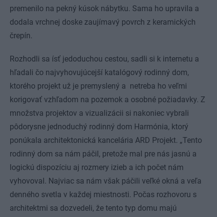
premenilo na pekný kúsok nábytku. Sama ho upravila a
dodala vrchnej doske zaujímavý povrch z keramických
črepín.
Rozhodli sa ísť jedoduchou cestou, sadli si k internetu a
hľadali čo najvyhovujúcejší katalógový rodinný dom,
ktorého projekt už je premyslený a netreba ho veľmi
korigovať vzhľadom na pozemok a osobné požiadavky. Z
množstva projektov a vizualizácii si nakoniec vybrali
pôdorysne jednoduchý rodinný dom Harmónia, ktorý
ponúkala architektonická kancelária ARD Projekt. „Tento
rodinný dom sa nám páčil, pretože mal pre nás jasnú a
logickú dispozíciu aj rozmery izieb a ich počet nám
vyhovoval. Najviac sa nám však páčili veľké okná a veľa
denného svetla v každej miestnosti. Počas rozhovoru s
architektmi sa dozvedeli, že tento typ domu majú