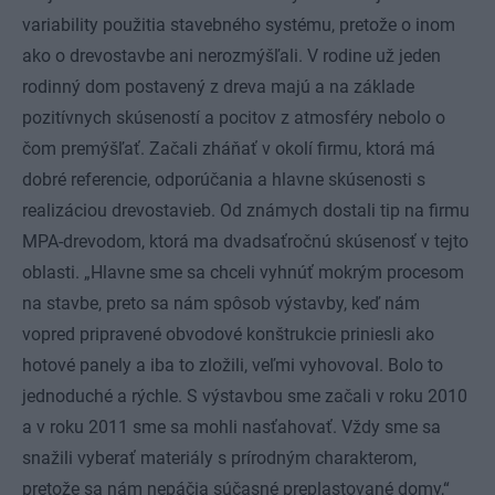
variability použitia stavebného systému, pretože o inom
ako o drevostavbe ani nerozmýšľali. V rodine už jeden
rodinný dom postavený z dreva majú a na základe
pozitívnych skúseností a pocitov z atmosféry nebolo o
čom premýšľať. Začali zháňať v okolí firmu, ktorá má
dobré referencie, odporúčania a hlavne skúsenosti s
realizáciou drevostavieb. Od známych dostali tip na firmu
MPA-drevodom, ktorá ma dvadsaťročnú skúsenosť v tejto
oblasti. „Hlavne sme sa chceli vyhnúť mokrým procesom
na stavbe, preto sa nám spôsob výstavby, keď nám
vopred pripravené obvodové konštrukcie priniesli ako
hotové panely a iba to zložili, veľmi vyhovoval. Bolo to
jednoduché a rýchle. S výstavbou sme začali v roku 2010
a v roku 2011 sme sa mohli nasťahovať. Vždy sme sa
snažili vyberať mate­riály s prírodným charakterom,
pretože sa nám nepáčia súčasné preplastované domy,“