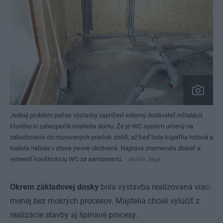
Jediný problém počas výstavby zapríčinil externý dodávateľ inštalácií,
ktorého si zabezpečili majitelia domu. Že je WC systém určený na
zabudovanie do murovaných priečok zistili, až keď bola kúpeľňa hotová a
toaleta nebola v stene pevne ukotvená. Náprava znamenala zbúrať a
vymeniť konštrukciu WC za samonosnú.
archív Jaga
Okrem základovej dosky
bola výstavba realizovaná viac-
menej bez mokrých procesov. Majitelia chceli vylúčiť z
realizácie stavby aj špinavé procesy.