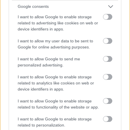
vložená paropriepustná fólia.
Google consents
Vnútorné priečky sú z drevených panelov s rámom
I want to allow Google to enable storage
hrubým 80 mm, vyplnené sú izoláciou z minerálnej vlny s
related to advertising like cookies on web or
hrúbkou 80 mm, ktorá plní aj funkciu akustickej izolácie, a
device identifiers in apps.
opláštené sú sadrokartónom.
I want to allow my user data to be sent to
Google for online advertising purposes.
I want to allow Google to send me
personalized advertising.
I want to allow Google to enable storage
related to analytics like cookies on web or
device identifiers in apps.
I want to allow Google to enable storage
related to functionality of the website or app.
I want to allow Google to enable storage
related to personalization.