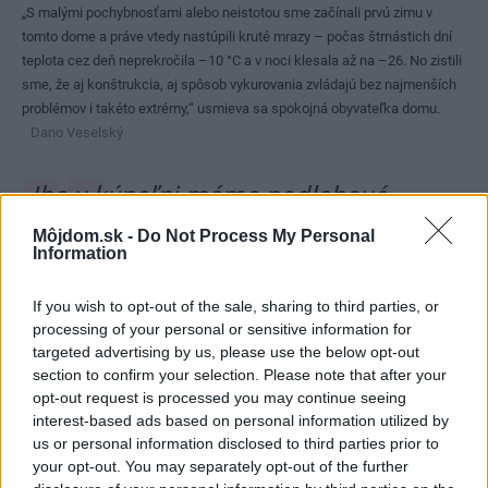
„S malými pochybnosťami alebo neistotou sme začínali prvú zimu v
tomto dome a práve vtedy nastúpili kruté mrazy – počas štrnástich dní
teplota cez deň neprekročila –10 °C a v noci klesala až na –26. No zistili
sme, že aj konštrukcia, aj spôsob vykurovania zvládajú bez najmenších
problémov i takéto extrémy,“ usmieva sa spokojná obyvateľka domu.
Dano Veselský
„Iba v kúpeľni máme podlahové
elektrické vykurovanie, ostatné
Môjdom.sk -
Do Not Process My Personal
Information
priestory sú vykurované teplým
vzduchom ohrievaným elektrickým
If you wish to opt-out of the sale, sharing to third parties, or
processing of your personal or sensitive information for
kotlom a rekuperačnou jednotkou cez
targeted advertising by us, please use the below opt-out
výduchy v podlahe.“
section to confirm your selection. Please note that after your
opt-out request is processed you may continue seeing
interest-based ads based on personal information utilized by
us or personal information disclosed to third parties prior to
Konštrukčný princíp a spôsob
your opt-out. You may separately opt-out of the further
výstavby