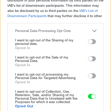
disclosure of your personal information by third parties on the
IAB’s list of downstream participants. This information may
Hlavná nosná a obvodová konštrukcia sa skladá z
also be disclosed by us to third parties on the
IAB’s List of
Downstream Participants
that may further disclose it to other
panelov vyrobených z drevených rámov s hrúbkou 140
third parties.
mm, ktoré sú opláštené z oboch strán doskami OSB s
Please note that this website/app uses one or more Google
hrúbkou 12 mm. Rám je vyplnený tepelnou izoláciou z
Personal Data Processing Opt Outs
services and may gather and store information including but
minerálnej vlny hrubou 140 mm. Z interiéru boli pridané
not limited to your visit or usage behaviour. You may click to
I want to opt-out of the Sharing of my
personal data.
paropriepustná fólia a sadrokartón s minimálnou hrúbkou
grant or deny consent to Google and its third-party tags to
Opted In
use your data for below specified purposes in below Google
12,5 mm. Z exteriéru je pridaná minerálna tepelná izolácia
consent section.
I want to opt-out of the Sale of my
s hrúbkou 80 mm, na ktorej je omietka. Toto zloženie
Personal Data.
2
obvodovej steny dosahuje tepelný odpor 5,78 m
. K/W.
Opted In
Vnútorné nosné konštrukcie tvoria tiež panely z
I want to opt-out of processing my
Personal Data for Targeted Advertising.
dreveného rámu s hrúbkou 140 mm vyplnené tepelnou
Opted In
izoláciou z minerálnej vlny. Táto konštrukcia je obalená
I want to opt-out of Collection, Use,
do dosiek OSB s hrúbkou 12 mm, na ktorých je
Retention, Sale, and/or Sharing of my
Personal Data that Is Unrelated with the
sadrokartón. V miestach so zvýšenou vlhkosťou,
Purposes for which it was collected.
Opted Out
napríklad v kúpeľni, je medzi dosky OSB a sadrokartón