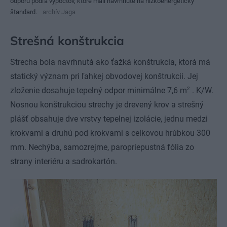
odporu podľa výpočtov, ktoré mali navrhnuté na nízkoenergetický
štandard.
archív Jaga
Strešná konštrukcia
Strecha bola navrhnutá ako ťažká konštrukcia, ktorá má
statický význam pri ľahkej obvodovej konštrukcii. Jej
2
zloženie dosahuje tepelný odpor minimálne 7,6 m
. K/W.
Nosnou konštrukciou strechy je drevený krov a strešný
plášť obsahuje dve vrstvy tepelnej izolácie, jednu medzi
krokvami a druhú pod krokvami s celkovou hrúbkou 300
mm. Nechýba, samozrejme, paropriepustná fólia zo
strany interiéru a sadrokartón.