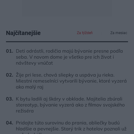
Najčítanejšie
Za týždeň
Za mesiac
Deti odrástli, rodičia majú bývanie presne podľa
seba. V novom dome je všetko pre ich život i
návštevy vnúčat
Žije pri lese, chová sliepky a uspáva ju rieka.
Miestni remeselníci vytvorili bývanie, ktoré vyzerá
ako malý raj
K bytu ladili aj škáry v obklade. Majitelia zbúrali
stereotyp, bývanie vyzerá ako z filmov svojského
režiséra
Pridajte túto surovinu do prania, obliečky budú
hladšie a pevnejšie. Starý trik z hotelov poznali už