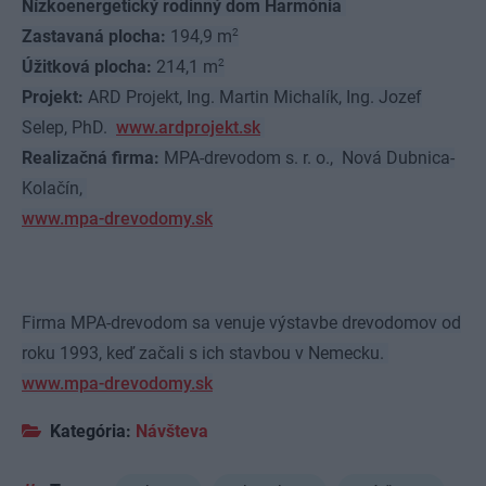
Nízkoenergetický rodinný dom Harmónia
2
Zastavaná plocha:
194,9 m
2
Úžitková plocha:
214,1 m
Projekt:
ARD Projekt, Ing. Martin Michalík, Ing. Jozef
Selep, PhD.
www.ardprojekt.sk
Realizačná firma:
MPA-drevodom s. r. o., Nová Dubnica-
Kolačín,
www.mpa-drevodomy.sk
Firma MPA-drevodom sa venuje výstavbe drevodomov od
roku 1993, keď začali s ich stavbou v Nemecku.
www.mpa-drevodomy.sk
Kategória:
Návšteva