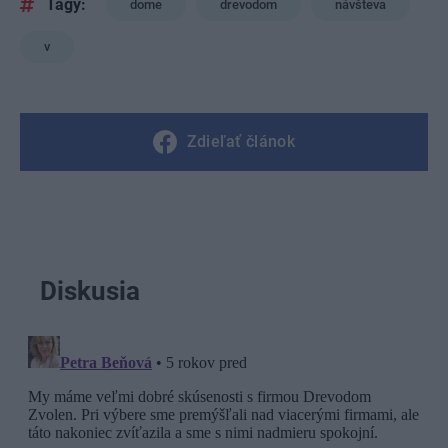
Tagy:
dome
drevodom
návšteva
v
Zdieľať článok
Diskusia