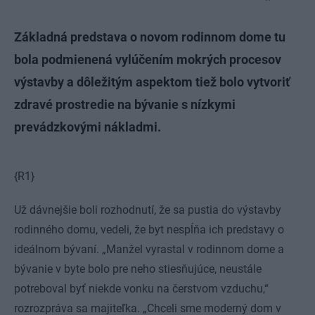
Základná predstava o novom rodinnom dome tu
bola podmienená vylúčením mokrých procesov
výstavby a dôležitým aspektom tiež bolo vytvoriť
zdravé prostredie na bývanie s nízkymi
prevádzkovými nákladmi.
{R1}
Už dávnejšie boli rozhodnutí, že sa pustia do výstavby
rodinného domu, vedeli, že byt nespĺňa ich predstavy o
ideálnom bývaní. „Manžel vyrastal v rodinnom dome a
bývanie v byte bolo pre neho stiesňujúce, neustále
potreboval byť niekde vonku na čerstvom vzduchu,“
rozrozpráva sa majiteľka. „Chceli sme moderný dom v