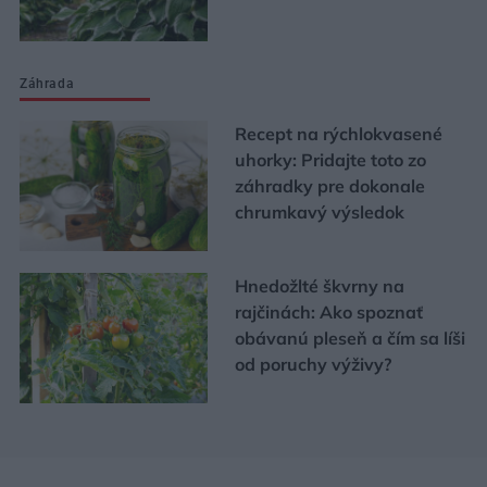
Záhrada
Recept na rýchlokvasené
uhorky: Pridajte toto zo
záhradky pre dokonale
chrumkavý výsledok
Hnedožlté škvrny na
rajčinách: Ako spoznať
obávanú pleseň a čím sa líši
od poruchy výživy?