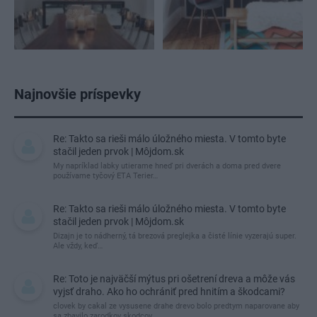
Najnovšie príspevky
Re: Takto sa rieši málo úložného miesta. V tomto byte
stačil jeden prvok | Môjdom.sk
My napríklad labky utierame hneď pri dverách a doma pred dvere
používame tyčový ETA Terier…
Re: Takto sa rieši málo úložného miesta. V tomto byte
stačil jeden prvok | Môjdom.sk
Dizajn je to nádherný, tá brezová preglejka a čisté línie vyzerajú super.
Ale vždy, keď…
Re: Toto je najväčší mýtus pri ošetrení dreva a môže vás
vyjsť draho. Ako ho ochrániť pred hnitím a škodcami?
clovek by cakal ze vysusene drahe drevo bolo predtym naparovane aby
sa zbavilo zarodkov skodcov...