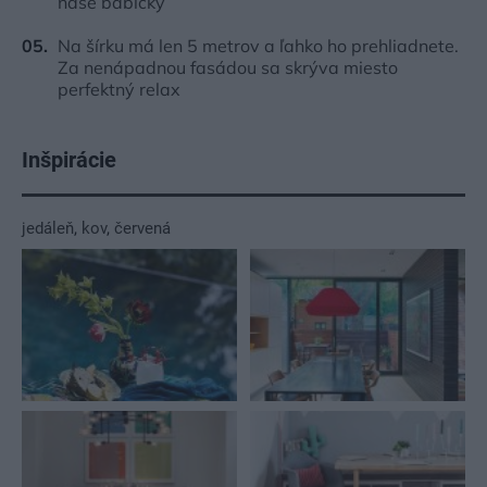
naše babičky
Na šírku má len 5 metrov a ľahko ho prehliadnete.
Za nenápadnou fasádou sa skrýva miesto
perfektný relax
Inšpirácie
jedáleň
,
kov
,
červená