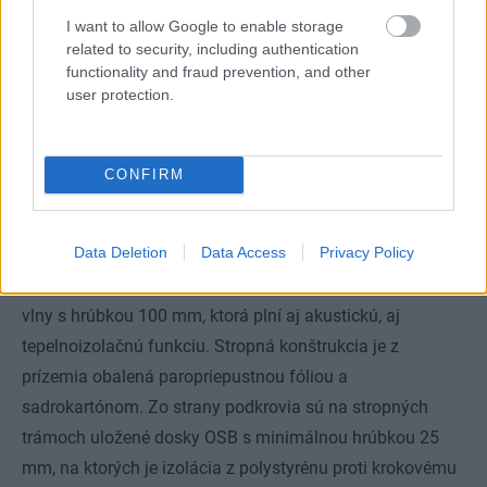
I want to allow Google to enable storage
Hlavným stavebným materiálom je ihličnaté rezivo – obnoviteľný zdroj.
related to security, including authentication
Použilo sa na nosnú konštrukciu obvodových stien, priečok, stropu a
functionality and fraud prevention, and other
krovu. Na nosnú konštrukciu boli osadené dosky OSB.
archív Jaga
user protection.
Stropná konštrukcia
CONFIRM
Na základe statického výpočtu je nosná konštrukcia
stropu z drevených stropných trámov uložených na
Data Deletion
Data Access
Privacy Policy
obvodových a stredných nosných stenách. Medzi nosné
drevené trámy je uložená tepelná izolácia z minerálnej
vlny s hrúbkou 100 mm, ktorá plní aj akustickú, aj
tepelnoizolačnú funkciu. Stropná konštrukcia je z
prízemia obalená paropriepustnou fóliou a
sadrokartónom. Zo strany podkrovia sú na stropných
trámoch uložené dosky OSB s minimálnou hrúbkou 25
mm, na ktorých je izolácia z polystyrénu proti krokovému