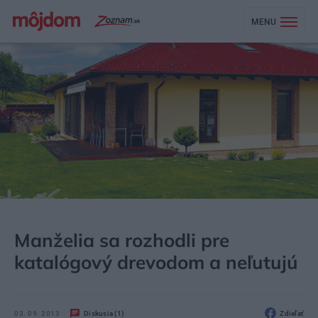
MENU
MÔJDOM
BÝVANIE
NÁVŠTEVA
Manželia sa rozhodli pre
katalógový drevodom a neľutujú
03. 09. 2013
Diskusia (1)
Zdieľať