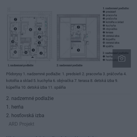
Pôdorysy
1. nadzemné podlažie:
1. predsieň
2. pracovňa
3. práčovňa
4.
kotolňa a sklad
5. kuchyňa
6. obývačka
7. terasa
8. detská izba
9.
kúpeľňa
10. detská izba
11. spálňa
2. nadzemné podlažie
1. herňa
2. hosťovská izba
ARD Projekt