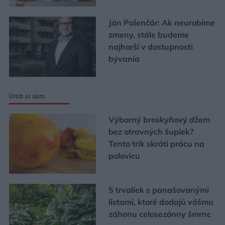
Ján Palenčár: Ak neurobíme
zmeny, stále budeme
najhorší v dostupnosti
bývania
Urob si sám
Výborný broskyňový džem
bez otravných šupiek?
Tento trik skráti prácu na
polovicu
5 trvaliek s panašovanými
listami, ktoré dodajú vášmu
záhonu celosezónny šmrnc