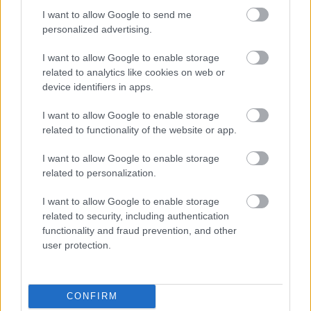
Celý život na 21 metroch. Táto maringotka
I want to allow Google to send me
ponúka únik do ticha prírody a život, v
personalized advertising.
ktorom toho netreba veľa
I want to allow Google to enable storage
related to analytics like cookies on web or
device identifiers in apps.
I want to allow Google to enable storage
related to functionality of the website or app.
I want to allow Google to enable storage
related to personalization.
I want to allow Google to enable storage
related to security, including authentication
functionality and fraud prevention, and other
user protection.
Šíri sa z odpadkového koša silný zápach?
CONFIRM