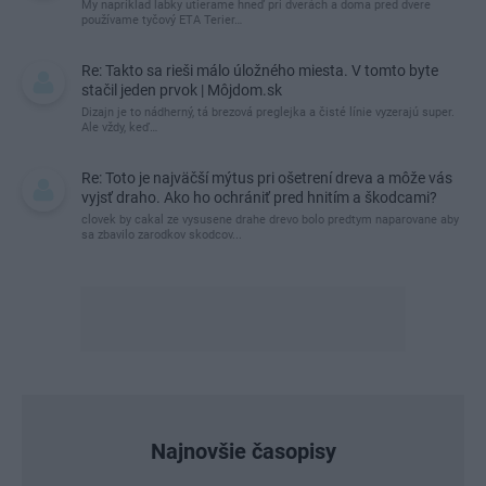
My napríklad labky utierame hneď pri dverách a doma pred dvere
používame tyčový ETA Terier…
Re: Takto sa rieši málo úložného miesta. V tomto byte
stačil jeden prvok | Môjdom.sk
Dizajn je to nádherný, tá brezová preglejka a čisté línie vyzerajú super.
Ale vždy, keď…
Re: Toto je najväčší mýtus pri ošetrení dreva a môže vás
vyjsť draho. Ako ho ochrániť pred hnitím a škodcami?
clovek by cakal ze vysusene drahe drevo bolo predtym naparovane aby
sa zbavilo zarodkov skodcov...
Najnovšie časopisy