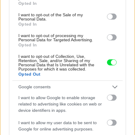
grant or deny consent to Google and its third-party tags to
Opted In
use your data for below specified purposes in below Google
consent section.
I want to opt-out of the Sale of my
Materiály rozhodujú viac, než si myslíte:
Personal Data.
Opted In
Takto dokážu ovplyvniť atmosféru aj dojem
I want to opt-out of processing my
z bývania
Personal Data for Targeted Advertising.
Opted In
I want to opt-out of Collection, Use,
Retention, Sale, and/or Sharing of my
Personal Data that Is Unrelated with the
Purposes for which it was collected.
Opted Out
Google consents
I want to allow Google to enable storage
related to advertising like cookies on web or
device identifiers in apps.
I want to allow my user data to be sent to
Google for online advertising purposes.