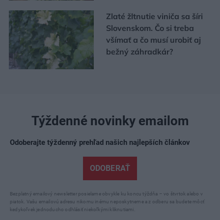
Zlaté žltnutie viniča sa šíri
Slovenskom. Čo si treba
všímať a čo musí urobiť aj
bežný záhradkár?
Týždenné novinky emailom
Odoberajte týždenný prehľad našich najlepších článkov
ODOBERAŤ
Bezplatný emailový newsletter posielame obvykle ku koncu týždňa – vo štvrtok alebo v
piatok. Vašu emailovú adresu nikomu inému neposkytneme a z odberu sa budete môcť
kedykoľvek jednoducho odhlásiť niekoľkými kliknutiami.