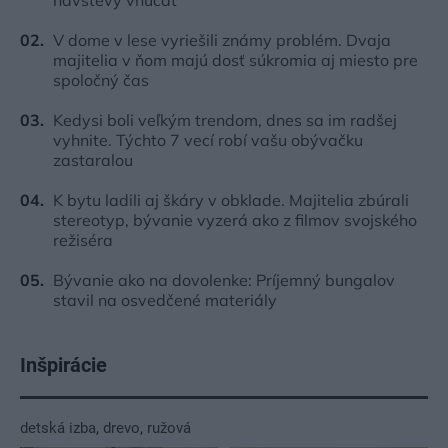
návštevy vnúčat
V dome v lese vyriešili známy problém. Dvaja
majitelia v ňom majú dosť súkromia aj miesto pre
spoločný čas
Kedysi boli veľkým trendom, dnes sa im radšej
vyhnite. Týchto 7 vecí robí vašu obývačku
zastaralou
K bytu ladili aj škáry v obklade. Majitelia zbúrali
stereotyp, bývanie vyzerá ako z filmov svojského
režiséra
Bývanie ako na dovolenke: Príjemný bungalov
stavil na osvedčené materiály
Inšpirácie
detská izba
,
drevo
,
ružová