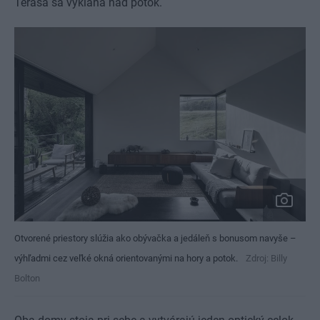
Terasa sa vykláňa nad potok.
Otvorené priestory slúžia ako obývačka a jedáleň s bonusom navyše –
výhľadmi cez veľké okná orientovanými na hory a potok.
Zdroj: Billy
Bolton