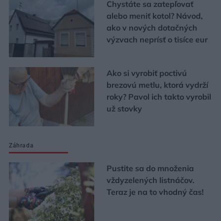
Chystáte sa zatepľovať
alebo meniť kotol? Návod,
ako v nových dotačných
výzvach neprísť o tisíce eur
Ako si vyrobiť poctivú
brezovú metlu, ktorá vydrží
roky? Pavol ich takto vyrobil
už stovky
Záhrada
Pustite sa do množenia
vždyzelených listnáčov.
Teraz je na to vhodný čas!