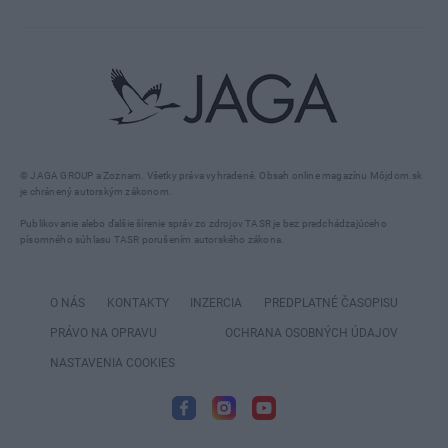
© JAGA GROUP a Zoznam. Všetky práva vyhradené. Obsah online magazínu Môjdom.sk
je chránený autorským zákonom.
Publikovanie alebo ďalšie šírenie správ zo zdrojov TASR je bez predchádzajúceho
písomného súhlasu TASR porušením autorského zákona.
O NÁS
KONTAKTY
INZERCIA
PREDPLATNÉ ČASOPISU
PRÁVO NA OPRAVU
OCHRANA OSOBNÝCH ÚDAJOV
NASTAVENIA COOKIES