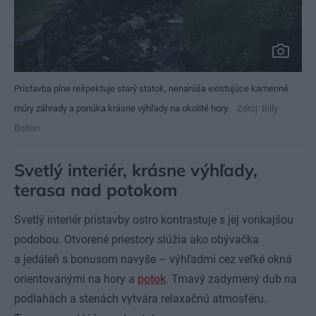
Prístavba plne rešpektuje starý statok, nenarúša existujúce kamenné
múry záhrady a ponúka krásne výhľady na okolité hory.
Zdroj: Billy
Bolton
Svetlý interiér, krásne výhľady,
terasa nad potokom
Svetlý interiér prístavby ostro kontrastuje s jej vonkajšou
podobou. Otvorené priestory slúžia ako obývačka
a jedáleň s bonusom navyše – výhľadmi cez veľké okná
orientovanými na hory a
potok
. Tmavý zadymený dub na
podlahách a stenách vytvára relaxačnú atmosféru.