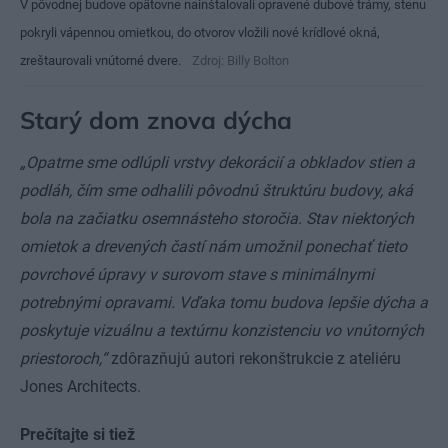
V pôvodnej budove opätovne nainštalovali opravené dubové trámy, stenu
pokryli vápennou omietkou, do otvorov vložili nové krídlové okná,
zreštaurovali vnútorné dvere.
Zdroj: Billy Bolton
Starý dom znova dýcha
„Opatrne sme odlúpli vrstvy dekorácií a obkladov stien a
podláh, čím sme odhalili pôvodnú štruktúru budovy, aká
bola na začiatku osemnásteho storočia. Stav niektorých
omietok a drevených častí nám umožnil ponechať tieto
povrchové úpravy v surovom stave s minimálnymi
potrebnými opravami. Vďaka tomu budova lepšie dýcha a
poskytuje vizuálnu a textúrnu konzistenciu vo vnútorných
priestoroch,“
zdôrazňujú autori rekonštrukcie z ateliéru
Jones Architects.
Prečítajte si tiež