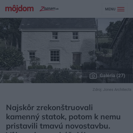
MENU
Galéria (27)
Zdroj: Jones Architects
MÔJDOM
BÝVANIE
NÁVŠTEVA
Najskôr zrekonštruovali
kamenný statok, potom k nemu
pristavili tmavú novostavbu.