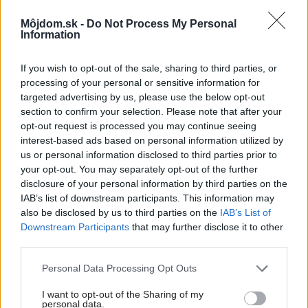
Môjdom.sk -
Do Not Process My Personal
Information
Zdieľať článok
If you wish to opt-out of the sale, sharing to third parties, or
processing of your personal or sensitive information for
targeted advertising by us, please use the below opt-out
Pozrite si viac
section to confirm your selection. Please note that after your
opt-out request is processed you may continue seeing
interest-based ads based on personal information utilized by
us or personal information disclosed to third parties prior to
your opt-out. You may separately opt-out of the further
disclosure of your personal information by third parties on the
IAB’s list of downstream participants. This information may
also be disclosed by us to third parties on the
IAB’s List of
Downstream Participants
that may further disclose it to other
third parties.
Please note that this website/app uses one or more Google
Personal Data Processing Opt Outs
services and may gather and store information including but
not limited to your visit or usage behaviour. You may click to
I want to opt-out of the Sharing of my
personal data.