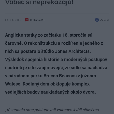
Vôbec si neprekážajú!
31. 01. 2023
Diskusia (1)
Zdieľať
Anglické statky zo začiatku 18. storočia sú
čarovné. O rekonštrukciu a rozšírenie jedného z
nich sa postaralo štúdio Jones Architects.
Výsledok spojenia histórie a moderných postupov
i potrieb je o to zaujímavejší, že sídlo sa nachádza
v národnom parku Brecon Beacons v južnom
Walese. Rodinný dom obklopuje komplex
vedľajších budov naukladaných okolo dvora.
„K zadaniu sme pristupovali vnímavo kvôli citlivému