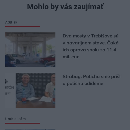
Mohlo by vás zaujímať
ASB.sk
Dva mosty v Trebišove sú
v havarijnom stave. Čaká
ich oprava spolu za 11,4
mil. eur
Strabag: Potichu sme prišli
a potichu odídeme
Urob si sám