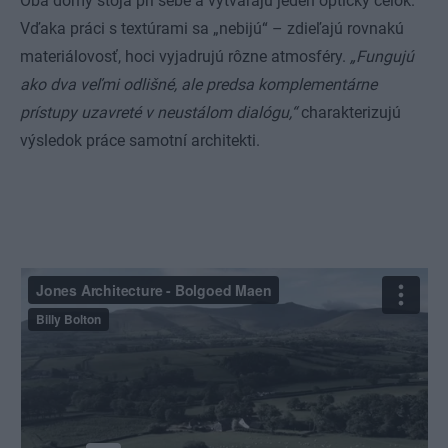
Oba domy stoja pri sebe a vytvárajú jeden optický celok.
Vďaka práci s textúrami sa „nebijú“ – zdieľajú rovnakú
materiálovosť, hoci vyjadrujú rôzne atmosféry.
„Fungujú
ako dva veľmi odlišné, ale predsa komplementárne
prístupy uzavreté v neustálom dialógu,“
charakterizujú
výsledok práce samotní architekti.