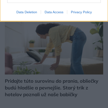
Tieto kroky vám pomôžu zbaviť sa ho
Data Deletion
Data Access
Privacy Policy
Pridajte túto surovinu do prania, obliečky
budú hladšie a pevnejšie. Starý trik z
hotelov poznali už naše babičky