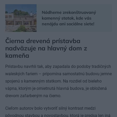
Nádherne zrekonštruovaný
kamenný statok, kde vás
nenájdu ani sociálne siete!
Čierna drevená prístavba
nadväzuje na hlavný dom z
kameňa
Prístavbu navrhli tak, aby zapadala do podoby tradičných
waleských fariem – pripomína samostatnú budovu jemne
spojenú s kamenným statkom. Na rozdiel od bieleho
vápna, ktorým je omietnutá hlavná budova, je obložená
drevom zafarbeným na čierno.
Cieľom autorov bolo vytvoriť silný kontrast medzi
pôvodnou stavbou a novostavbou, ktorá je predsa len iná