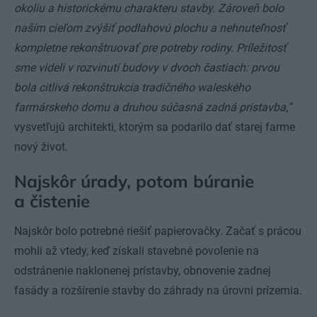
okoliu a historickému charakteru stavby. Zároveň bolo
naším cieľom zvýšiť podlahovú plochu a nehnuteľnosť
kompletne rekonštruovať pre potreby rodiny. Príležitosť
sme videli v rozvinutí budovy v dvoch častiach: prvou
bola citlivá rekonštrukcia tradičného waleského
farmárskeho domu a druhou súčasná zadná prístavba,“
vysvetľujú architekti, ktorým sa podarilo dať starej farme
nový život.
Najskôr úrady, potom búranie
a čistenie
Najskôr bolo potrebné riešiť papierovačky. Začať s prácou
mohli až vtedy, keď získali stavebné povolenie na
odstránenie naklonenej prístavby, obnovenie zadnej
fasády a rozšírenie stavby do záhrady na úrovni prízemia.