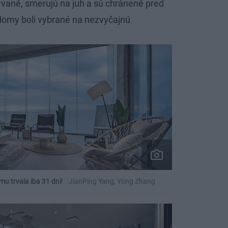
ývané, smerujú na juh a sú chránené pred
 domy boli vybrané na nezvyčajnú
u trvala iba 31 dní!
JianPing Yang, Yong Zhang