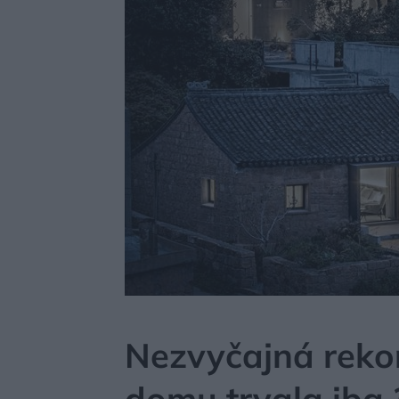
MÔJDOM
BÝVANIE
NÁVŠTEVA
Nezvyčajná reko