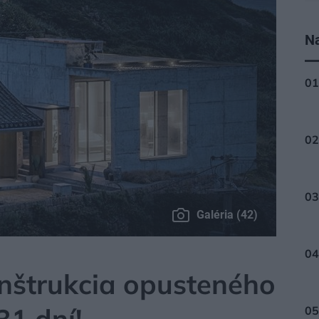
Na
Galéria (42)
nštrukcia opusteného