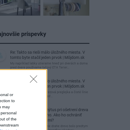
jnovšie príspevky
Re: Takto sa rieši málo úložného miesta. V
tomto byte stačil jeden prvok | Môjdom.sk
My napríklad labky utierame hneď pri dverách a doma
pred dvere používame tyčový ETA Terier…
Re: Takto sa rieši málo úložného miesta. V
tomto byte stačil jeden prvok | Môjdom.sk
Dizajn je to nádherný, tá brezová preglejka a čisté línie
sonal or
vyzerajú super. Ale vždy, keď…
ection to
ou may
Re: Toto je najväčší mýtus pri ošetrení dreva
 personal
a môže vás vyjsť draho. Ako ho ochrániť
out of the
pred hnitím a škodcami?
 downstream
clovek by cakal ze vysusene drahe drevo bolo predtym