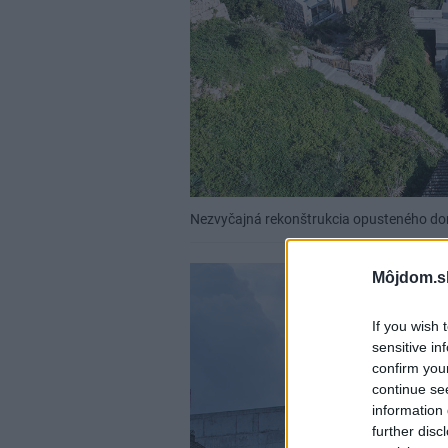
Nezvyčajná rekonštrukcia opusteného dom
Môjdom.s
If you wish 
sensitive in
confirm you
continue se
information 
further disc