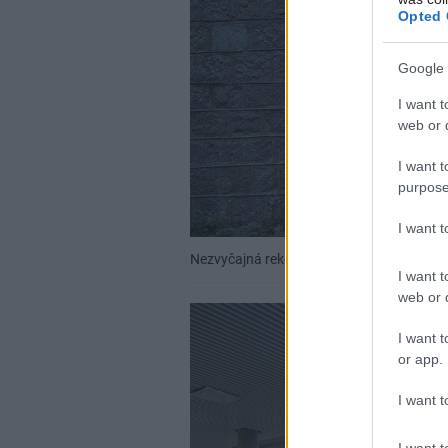
Opted 
Google 
I want t
web or d
I want t
purpose
I want 
Nezvyčajná rekonštrukcia opusteného dom
I want t
web or d
I want t
or app.
I want t
I want t