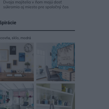
Dvaja majitelia v ňom majú dosť
súkromia aj miesto pre spoločný čas
špirácie
acovňa
,
sklo
,
modrá