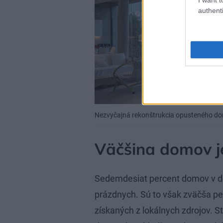
authenti
Nezvyčajná rekonštrukcia opusteného dom
Väčšina domov j
Sedemdesiat percent domov v d
prázdnych. Sú to však zväčša p
získaných z lokálnych zdrojov. S