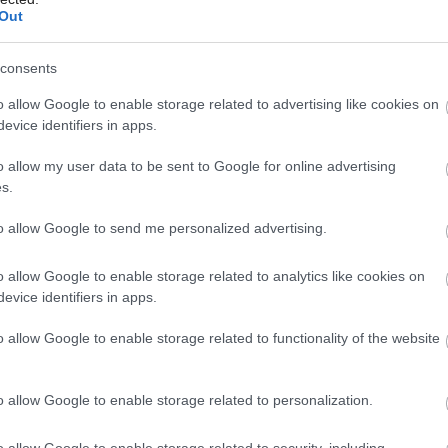
Out
consents
Môj dom Špeciál 02/2026
o allow Google to enable storage related to advertising like cookies on
evice identifiers in apps.
o allow my user data to be sent to Google for online advertising
s.
to allow Google to send me personalized advertising.
u trvala iba 31 dní!
JianPing Yang, Yong Zhang
o allow Google to enable storage related to analytics like cookies on
evice identifiers in apps.
o allow Google to enable storage related to functionality of the website
o allow Google to enable storage related to personalization.
o allow Google to enable storage related to security, including