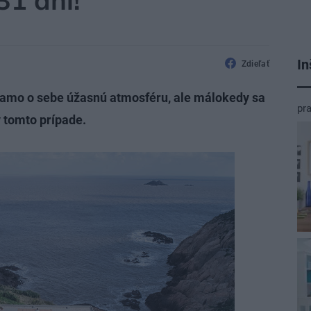
31 dní!
In
Zdieľať
á samo o sebe úžasnú atmosféru, ale málokedy sa
pr
 v tomto prípade.