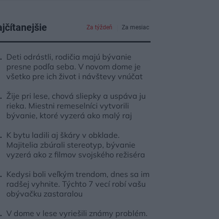
jčítanejšie
Za týždeň
Za mesiac
Deti odrástli, rodičia majú bývanie
presne podľa seba. V novom dome je
všetko pre ich život i návštevy vnúčat
Žije pri lese, chová sliepky a uspáva ju
rieka. Miestni remeselníci vytvorili
bývanie, ktoré vyzerá ako malý raj
K bytu ladili aj škáry v obklade.
Majitelia zbúrali stereotyp, bývanie
vyzerá ako z filmov svojského režiséra
Kedysi boli veľkým trendom, dnes sa im
radšej vyhnite. Týchto 7 vecí robí vašu
obývačku zastaralou
V dome v lese vyriešili známy problém.