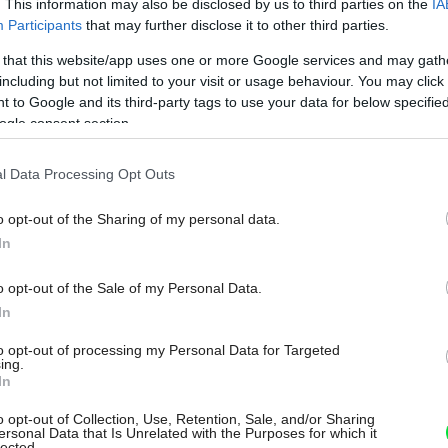
. This information may also be disclosed by us to third parties on the
IA
Participants
that may further disclose it to other third parties.
 that this website/app uses one or more Google services and may gath
including but not limited to your visit or usage behaviour. You may click 
 to Google and its third-party tags to use your data for below specifi
ogle consent section.
l Data Processing Opt Outs
u trvala iba 31 dní!
JianPing Yang, Yong Zhang
o opt-out of the Sharing of my personal data.
In
ité krásy ostrovov Zhoushan
o opt-out of the Sale of my Personal Data.
ížil ich obyvateľom úplne na dosah.
In
ajfúnmi. I keď pre väčšinu z nás je niečo
to opt-out of processing my Personal Data for Targeted
ľné, zaujímavou prácou architektov sa
ing.
In
o opt-out of Collection, Use, Retention, Sale, and/or Sharing
ersonal Data that Is Unrelated with the Purposes for which it
lected.