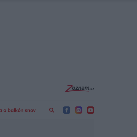
a a balkón snov