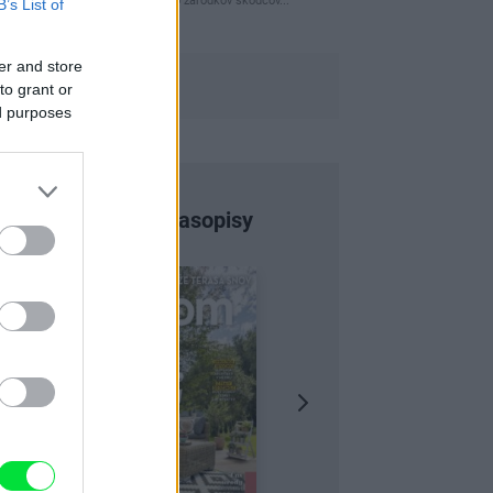
naparovane aby sa zbavilo zarodkov skodcov...
B’s List of
er and store
to grant or
ed purposes
Najnovšie časopisy