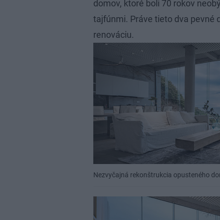
domov, ktoré boli 70 rokov neob
tajfúnmi. Práve tieto dva pevné
renováciu.
Nezvyčajná rekonštrukcia opusteného dom