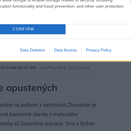
cation functionality and fraud prevention, and other user protection.
CONFIRM
Data Deletion
Data Access
Privacy Policy
u trvala iba 31 dní!
JianPing Yang, Yong Zhang
e opustených
edine na jednom z ostrovoch Zhoushan je
evné kamenné stavby z materiálov
trechy sú čiastočne zrúcané. Dva z týchto