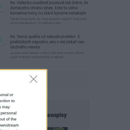
Re: Vidiecku usadlosť postavili tak dobre, že
domáceho chráni i dnes. Ešte tu vidno
kamenné múry, no staré bývanie nečakajte
čakám kedy budú wc misy priamo v spálni! Umývadlá
už sú štandardom! Tu niekomu ebe…
Re: Tesná spálňa už nebude problém. 5
praktických nápadov, ako v nej získať viac
úložného miesta
Ja som pred časom v rámci šetrenia miesta skúsil
využiť priestor pod posteľou a nakúpil…
sonal or
ection to
ou may
 personal
Najnovšie časopisy
out of the
 downstream