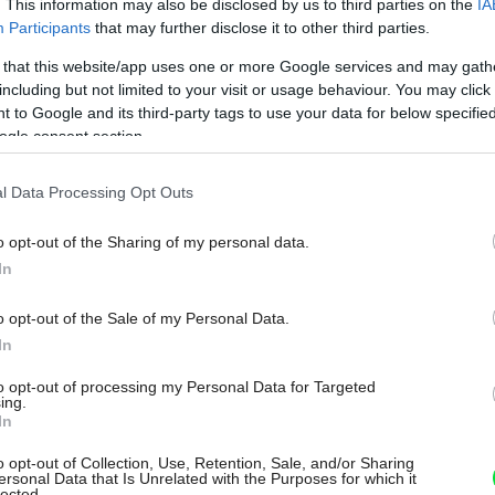
. This information may also be disclosed by us to third parties on the
IA
Participants
that may further disclose it to other third parties.
 that this website/app uses one or more Google services and may gath
including but not limited to your visit or usage behaviour. You may click 
 to Google and its third-party tags to use your data for below specifi
ogle consent section.
l Data Processing Opt Outs
d.com
o opt-out of the Sharing of my personal data.
In
Môj dom Špeciál 02/2026
o opt-out of the Sale of my Personal Data.
In
to opt-out of processing my Personal Data for Targeted
ing.
In
o opt-out of Collection, Use, Retention, Sale, and/or Sharing
ersonal Data that Is Unrelated with the Purposes for which it
lected.