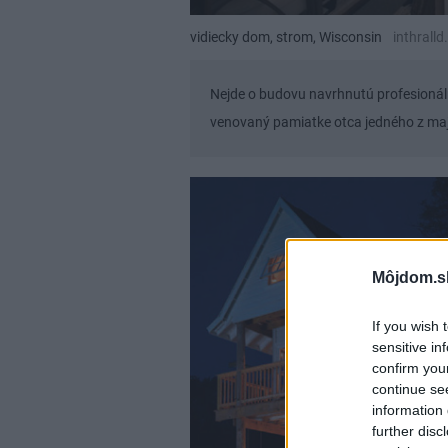
vidiecky dom, strom, Wisconsin
inthrall
Nejde o budovu navrhnutú profesionál
venovaný pamiatke otca jedného z maj
Môjdom.s
If you wish 
sensitive in
confirm you
continue se
information 
further disc