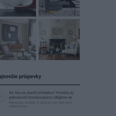
jnovšie príspevky
Re: Ako sa zbaviť ucholakov? Pomôžu aj
jednoduché domáce pasce | Môjdom.sk
blbeckovia, "ucholak" je uzitocny a len idiot kantri
uzitocny hmyz