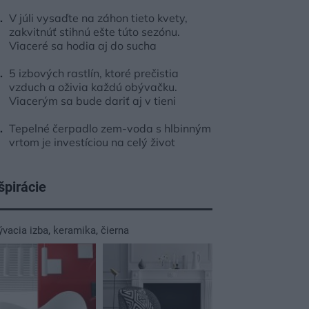
V júli vysaďte na záhon tieto kvety,
zakvitnúť stihnú ešte túto sezónu.
Viaceré sa hodia aj do sucha
5 izbových rastlín, ktoré prečistia
vzduch a oživia každú obývačku.
Viacerým sa bude dariť aj v tieni
Tepelné čerpadlo zem-voda s hlbinným
vrtom je investíciou na celý život
špirácie
ývacia izba
,
keramika
,
čierna