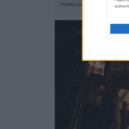
Priatelia zosnulého postavili chatu vla
authenti