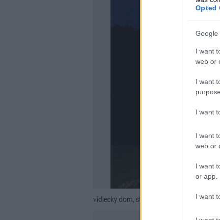
Opted 
Google 
I want t
web or d
I want t
purpose
I want 
I want t
web or d
I want t
or app.
I want t
vidiecky dom, strom, Wisconsin
inthrall
I want t