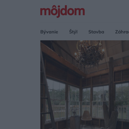
Bývanie
Štýl
Stavba
Záhra