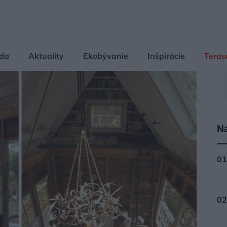
da
Aktuality
Ekobývanie
Inšpirácie
Teras
Na