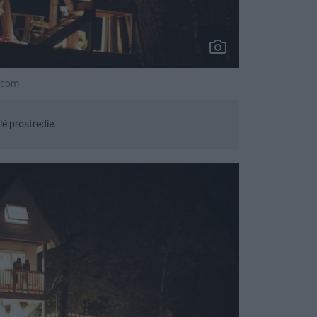
d.com
lé prostredie.