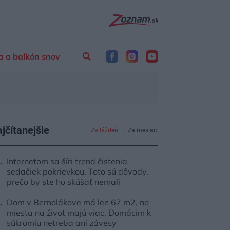
a a balkón snov
jčítanejšie
Za týždeň
Za mesiac
Internetom sa šíri trend čistenia
sedačiek pokrievkou. Toto sú dôvody,
prečo by ste ho skúšať nemali
Dom v Bernolákove má len 67 m2, no
miesta na život majú viac. Domácim k
súkromiu netreba ani závesy