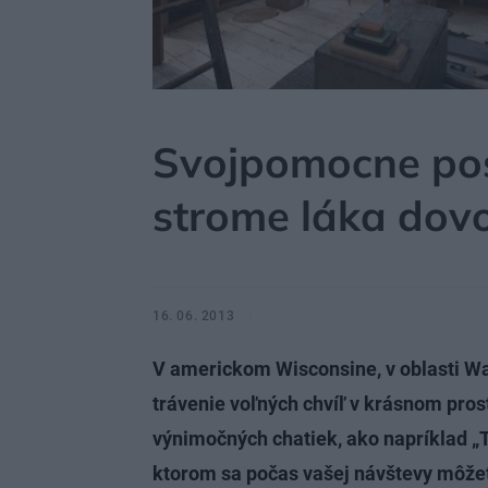
MÔJDOM
BÝVANIE
NÁVŠTEVA
Svojpomocne po
strome láka dov
16. 06. 2013
V americkom Wisconsine, v oblasti W
trávenie voľných chvíľ v krásnom prost
výnimočných chatiek, ako napríklad 
ktorom sa počas vašej návštevy môžete