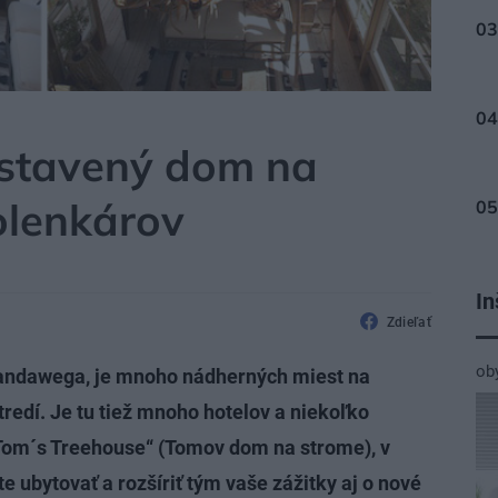
stavený dom na
olenkárov
In
Zdieľať
ob
andawega, je mnoho nádherných miest na
redí. Je tu tiež mnoho hotelov a niekoľko
„Tom´s Treehouse“ (Tomov dom na strome), v
 ubytovať a rozšíriť tým vaše zážitky aj o nové