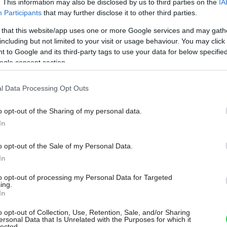
. This information may also be disclosed by us to third parties on the
IA
Participants
that may further disclose it to other third parties.
 that this website/app uses one or more Google services and may gath
including but not limited to your visit or usage behaviour. You may click 
 to Google and its third-party tags to use your data for below specifi
ogle consent section.
l Data Processing Opt Outs
o opt-out of the Sharing of my personal data.
In
 dom, ktorý by ste si z niektorých pohľadov pomýlili so
o opt-out of the Sale of my Personal Data.
by ste ho nemuseli spozorovať vôbec.
Bartłomiej
In
to opt-out of processing my Personal Data for Targeted
ing.
In
up
o opt-out of Collection, Use, Retention, Sale, and/or Sharing
ersonal Data that Is Unrelated with the Purposes for which it
lected.