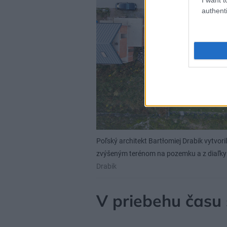
authenti
Poľský architekt Bartłomiej Drabik vytvoril
zvýšeným terénom na pozemku a z diaľky 
Drabik
V priebehu času