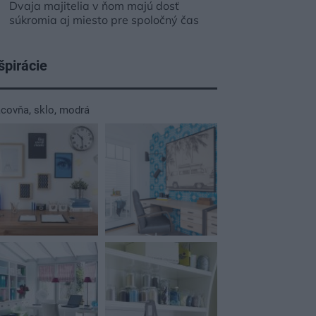
Dvaja majitelia v ňom majú dosť
súkromia aj miesto pre spoločný čas
špirácie
acovňa
,
sklo
,
modrá