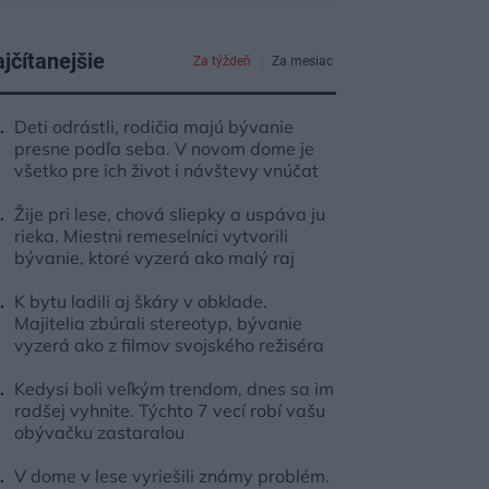
jčítanejšie
Za týždeň
Za mesiac
Deti odrástli, rodičia majú bývanie
presne podľa seba. V novom dome je
všetko pre ich život i návštevy vnúčat
Žije pri lese, chová sliepky a uspáva ju
rieka. Miestni remeselníci vytvorili
bývanie, ktoré vyzerá ako malý raj
K bytu ladili aj škáry v obklade.
Majitelia zbúrali stereotyp, bývanie
vyzerá ako z filmov svojského režiséra
Kedysi boli veľkým trendom, dnes sa im
radšej vyhnite. Týchto 7 vecí robí vašu
obývačku zastaralou
V dome v lese vyriešili známy problém.