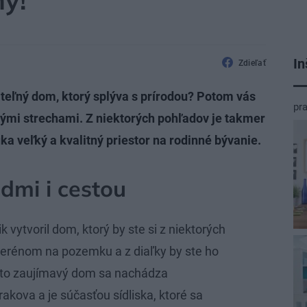
ný!
In
Zdieľať
iteľný dom, ktorý splýva s prírodou? Potom vás
pr
ými strechami. Z niektorých pohľadov je takmer
ka veľký a kvalitný priestor na rodinné bývanie.
dmi i cestou
k vytvoril dom, ktorý by ste si z niektorých
terénom na pozemku a z diaľky by ste ho
nto zaujímavý dom sa nachádza
akova a je súčasťou sídliska, ktoré sa