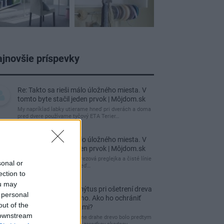
jnovšie príspevky
Re: Takto sa rieši málo úložného miesta. V
tomto byte stačil jeden prvok | Môjdom.sk
My napríklad labky utierame hneď pri dverách a doma
pred dvere používame tyčový ETA Terier…
Re: Takto sa rieši málo úložného miesta. V
tomto byte stačil jeden prvok | Môjdom.sk
Dizajn je to nádherný, tá brezová preglejka a čisté línie
sonal or
vyzerajú super. Ale vždy, keď…
ection to
ou may
Re: Toto je najväčší mýtus pri ošetrení dreva
 personal
a môže vás vyjsť draho. Ako ho ochrániť
out of the
pred hnitím a škodcami?
 downstream
clovek by cakal ze vysusene drahe drevo bolo predtym