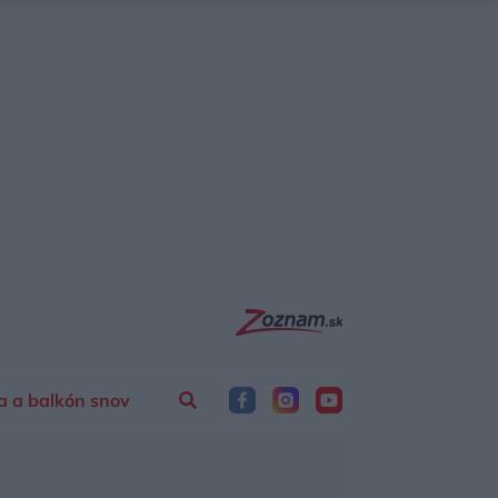
a a balkón snov