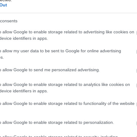
a, čoraz viac prírodných oblastí je
Out
ako u nás, v okolí veľkomiest. Z tohto
consents
 zvoliť čo najviac ekologický prístup.
Môj dom Špeciál 02/2026
o allow Google to enable storage related to advertising like cookies on
lentmi a na slnkom osvetlenej južnej
evice identifiers in apps.
ické panely. Zelená strecha má sklon 45
o allow my user data to be sent to Google for online advertising
ovali nad plochou zelenou strechou, ale
s.
adujú šikmú strechu. Z toho vznikol nápad
to allow Google to send me personalized advertising.
ďalších pozitív objektu.
o allow Google to enable storage related to analytics like cookies on
evice identifiers in apps.
o allow Google to enable storage related to functionality of the website
o allow Google to enable storage related to personalization.
o allow Google to enable storage related to security, including