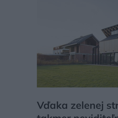
MÔJDOM
BÝVANIE
NÁVŠTEVA
Vďaka zelenej st