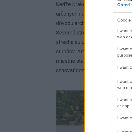
Keďže Krakov sa dynamicky rozvíj
Opted 
určených na výstavbu – podobne 
Google 
dôvodu architekti cítili povinnosť
I want t
Severná strecha je pokrytá suku
web or d
streche sú umiestnené fotovolta
I want t
stupňov. Architekti najskôr uvaž
purpose
miestne stavebné regulatívy vyž
I want 
schovať dom za strechu a mnoho 
I want t
web or d
I want t
or app.
I want t
I want t