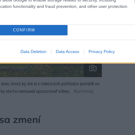
cation functionality and fraud prevention, and other user protection.
CONFIRM
Data Deletion
Data Access
Privacy Policy
 dom, ktorý by ste si z niektorých pohľadov pomýlili so
by ste ho nemuseli spozorovať vôbec.
Bartłomiej
 sa zmení