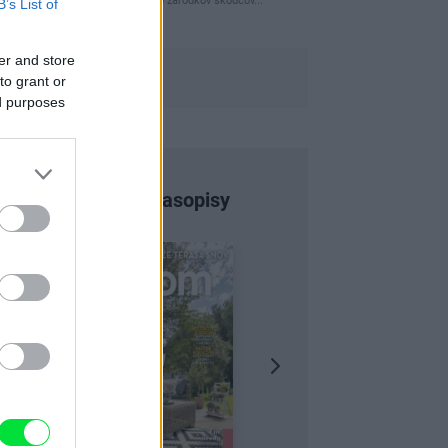
naparovane aby sa zbavilo zarodkov skodcov...
B’s List of
er and store
to grant or
ed purposes
Najnovšie časopisy