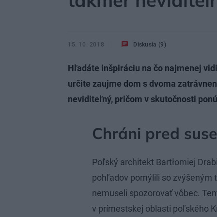
takmer neviditeľ
15. 10. 2018
Diskusia (9)
Hľadáte inšpiráciu na čo najmenej vid
určite zaujme dom s dvoma zatrávnen
neviditeľný, pričom v skutočnosti ponú
Chráni pred suse
Poľský architekt Bartłomiej Drabi
pohľadov pomýlili so zvýšeným 
nemuseli spozorovať vôbec. Te
v prímestskej oblasti poľského Kr