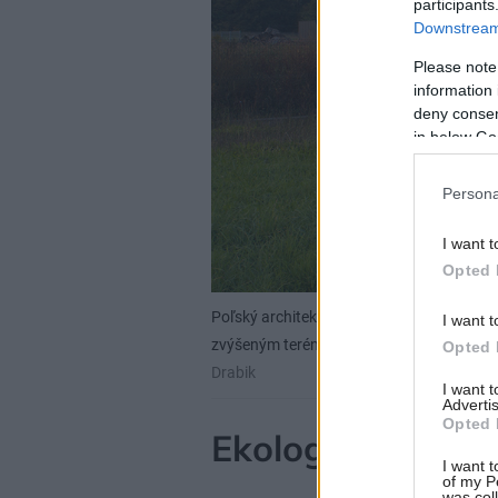
participants
Downstream 
Please note
information 
deny consent
in below Go
Persona
I want t
Opted 
Poľský architekt Bartłomiej Drabik vytvoril
I want t
zvýšeným terénom na pozemku a z diaľky 
Opted 
Drabik
I want 
Advertis
Opted 
Ekologický príst
I want t
of my P
was col