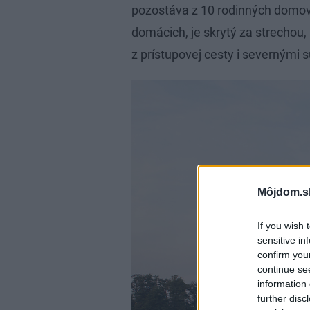
pozostáva z 10 rodinných domov.
domácich, je skrytý za strechou,
z prístupovej cesty i severnými 
Môjdom.s
If you wish 
sensitive in
confirm you
continue se
information 
further disc