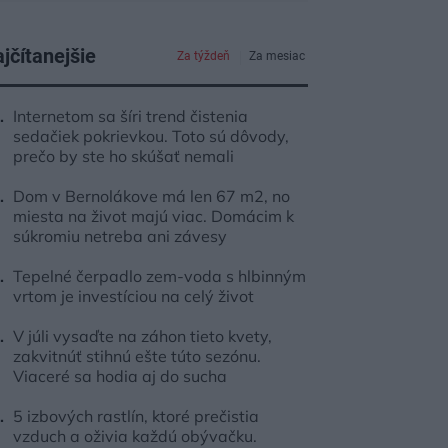
jčítanejšie
Za týždeň
Za mesiac
Internetom sa šíri trend čistenia
sedačiek pokrievkou. Toto sú dôvody,
prečo by ste ho skúšať nemali
Dom v Bernolákove má len 67 m2, no
miesta na život majú viac. Domácim k
súkromiu netreba ani závesy
Tepelné čerpadlo zem-voda s hlbinným
vrtom je investíciou na celý život
V júli vysaďte na záhon tieto kvety,
zakvitnúť stihnú ešte túto sezónu.
Viaceré sa hodia aj do sucha
5 izbových rastlín, ktoré prečistia
vzduch a oživia každú obývačku.