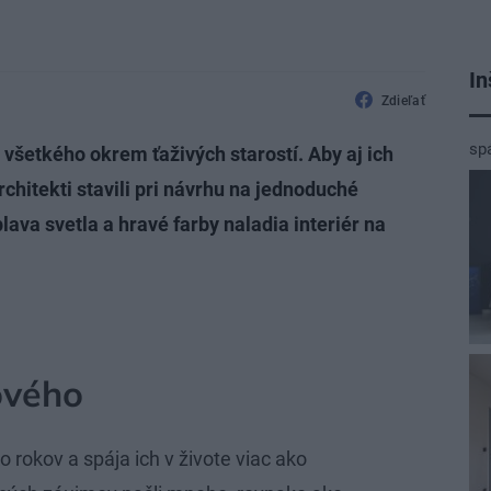
In
Zdieľať
sp
 všetkého okrem ťaživých starostí. Aby aj ich
chitekti stavili pri návrhu na jednoduché
lava svetla a hravé farby naladia interiér na
ového
ko rokov a spája ich v živote viac ako