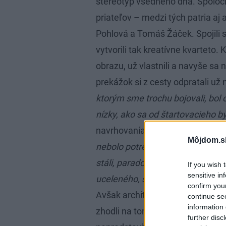
stereotyp všedného dňa. Spoloč
priateľov – medzi tých patria aj 
Pohlová a Tomáš Žáček. Spojili s
vytvorili tak kreatívne kvarteto. 
obrazu, už vlastnili a navyše s
prekážok si z cesty odpratali už 
ktorým sme trochu bojovali, bol
nízky, ako sa od štartovacieho b
navrhovania architektka Soňa.
„
Môjdom.s
nebolo potrebné stavebne zasaho
stáli, paradoxne, pred väčšou vý
If you wish 
sensitive in
uceleného, štandardného (aj keď f
confirm you
Avšak architekti sa nakoniec pred
continue se
information 
zhodli na tom, že nepotrebujú v 
further disc