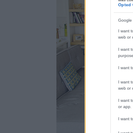
Opted 
Google 
I want t
web or d
I want t
purpose
I want 
I want t
web or d
I want t
or app.
I want t
I want t