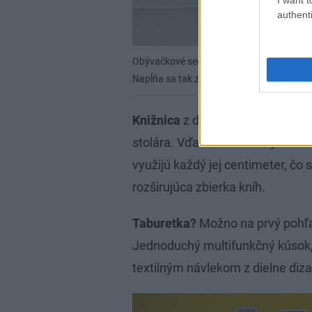
authenti
Obývačkové sedenie je sústredené do kruh
Napĺňa sa tak zároveň hlavná funkcia cele
Knižnica
z drevotrieskovej dosky
stolára. Vďaka tomu do výklenku 
využijú každý jej centimeter, čo s
rozširujúca zbierka kníh.
Taburetka?
Možno na prvý pohľad
Jednoduchý multifunkčný kúsok, k
textilným návlekom z dielne diz