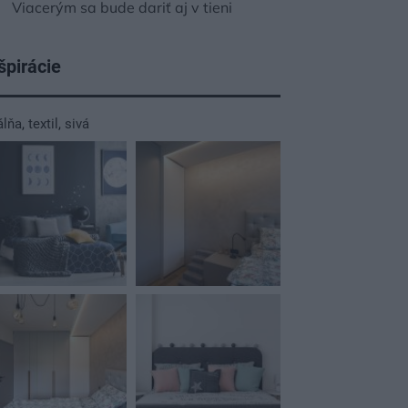
Viacerým sa bude dariť aj v tieni
špirácie
álňa
,
textil
,
sivá