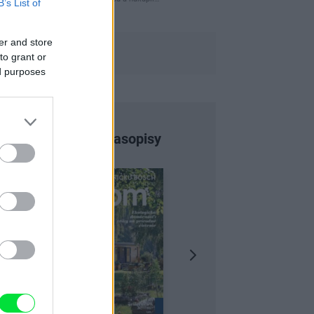
B’s List of
er and store
to grant or
ed purposes
Najnovšie časopisy