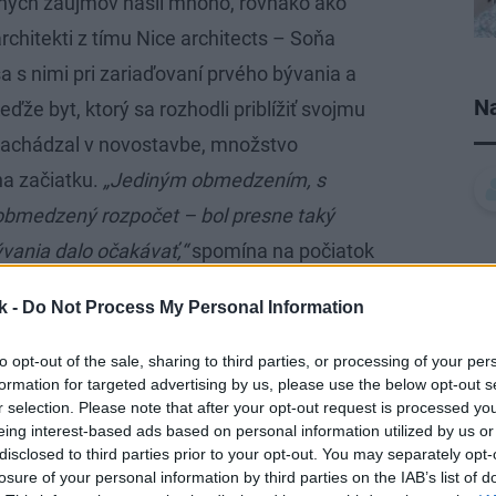
ných záujmov našli mnoho, rovnako ako
architekti z tímu Nice architects – Soňa
a s nimi pri zariaďovaní prvého bývania a
Na
Keďže byt, ktorý sa rozhodli priblížiť svojmu
a nachádzal v novostavbe, množstvo
na začiatku.
„Jediným obmedzením, s
 obmedzený rozpočet – bol presne taký
ývania dalo očakávať,“
spomína na počiatok
Vďaka tomu, že do holobytu v novostavbe
k -
Do Not Process My Personal Information
vať, sme ušetrili čas, no zároveň sme
zvou. Prinášať inovatívne riešenia do
to opt-out of the sale, sharing to third parties, or processing of your per
formation for targeted advertising by us, please use the below opt-out s
unkčného) interiéru je totiž zložitejšie.“
r selection. Please note that after your opt-out request is processed y
sa len mali čoho chytiť. Filip aj Ivana sa
eing interest-based ads based on personal information utilized by us or
disclosed to third parties prior to your opt-out. You may separately opt-
byte televíziu. Pre množstvo ľudí
losure of your personal information by third parties on the IAB’s list of