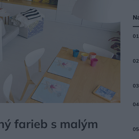
Na
lný farieb s malým