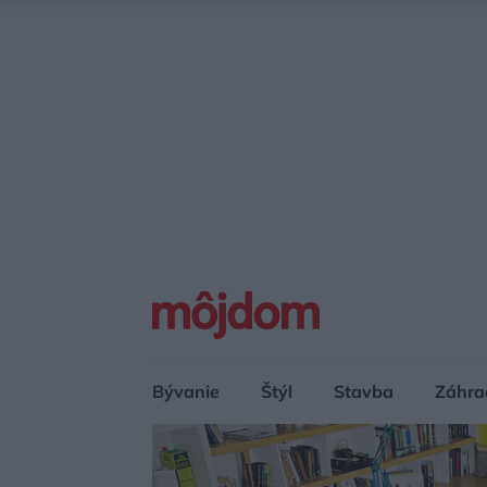
Bývanie
Štýl
Stavba
Záhra