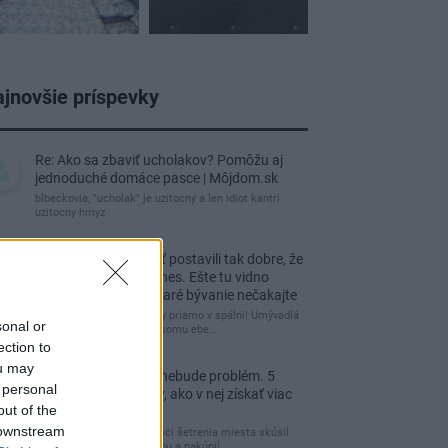
jnovšie príspevky
Re: Ako sa zbaviť ucholakov? Pomôžu aj
jednoduché domáce pasce | Môjdom.sk
blbeckovia, "ucholak" je uzitocny a len idiot kantri
uzitocny hmyz
Re: Vidiecku usadlosť postavili tak dobre, že
domáceho chráni i dnes. Ešte tu vidno
kamenné múry, no staré bývanie nečakajte
čakám kedy budú wc misy priamo v spálni! Umývadlá
sonal or
už sú štandardom! Tu niekomu ebe…
ection to
ou may
Re: Tesná spálňa už nebude problém. 5
 personal
praktických nápadov, ako v nej získať viac
out of the
úložného miesta
 downstream
Ja som pred časom v rámci šetrenia miesta skúsil
využiť priestor pod posteľou a nakúpil…