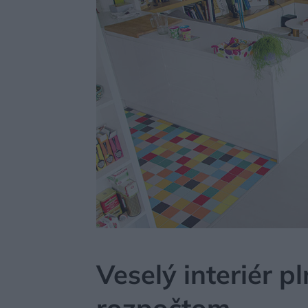
MÔJDOM
BÝVANIE
NÁVŠTEVA
Veselý interiér p