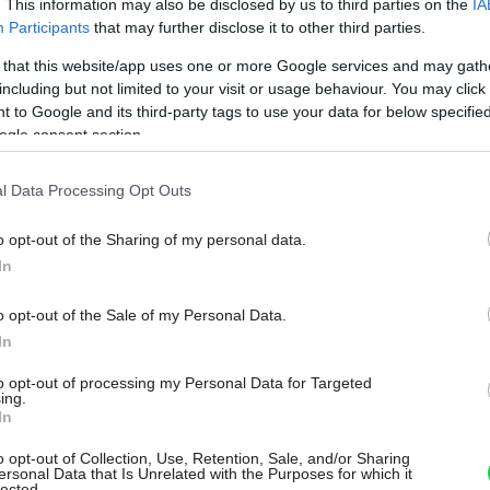
ch, spoločenských ľudí a zároveň
. This information may also be disclosed by us to third parties on the
IA
Participants
that may further disclose it to other third parties.
áve toto sa stalo prioritou pri formovaní
 that this website/app uses one or more Google services and may gath
 ktorý má skôr charakter kaviarne alebo
including but not limited to your visit or usage behaviour. You may click 
 izby. Pár tak môže bez starostí usadiť
 to Google and its third-party tags to use your data for below specifi
ogle consent section.
ohto veselého bytíka zavítajú.
l Data Processing Opt Outs
o opt-out of the Sharing of my personal data.
In
o opt-out of the Sale of my Personal Data.
In
to opt-out of processing my Personal Data for Targeted
ing.
In
o opt-out of Collection, Use, Retention, Sale, and/or Sharing
ersonal Data that Is Unrelated with the Purposes for which it
lected.