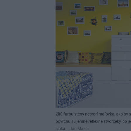
Žltú farbu steny netvorí maľovka, ako by s
povrchu sú jemné reflexné štvorčeky, čo 
slnka.
Ján Mazúr