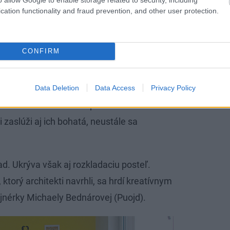
cation functionality and fraud prevention, and other user protection.
u, aby bol každý návštevník zapojený do konverzácie.
CONFIRM
j obývacej izby – stretávanie sa.
Ján Mazúr
 v dekore prírodného duba je prácou
Data Deletion
Data Access
Privacy Policy
sadne ako uliata a Filip s Ivanou tak
i zaslúži aj ich bohatá, neustále sa
. Ukrýva však aj rozkladaciu posteľ.
torý architekti navrhli, sa hrdí kreatívnym
ajnérky Michaely Bednárovej (Puojd).