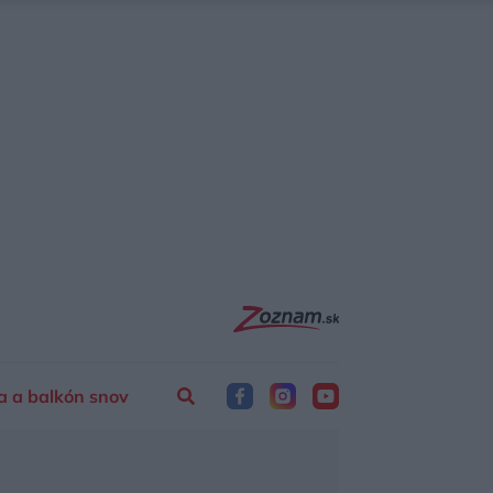
a a balkón snov