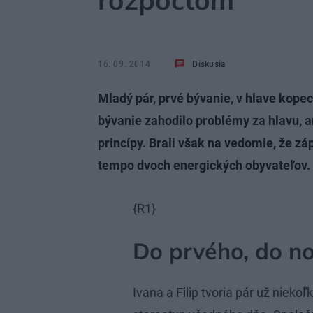
rozpočtom
16. 09. 2014
Diskusia
Mladý pár, prvé bývanie, v hlave kopec
bývanie zahodilo problémy za hlavu, ar
princípy. Brali však na vedomie, že záp
tempo dvoch energických obyvateľov.
{R1}
Do prvého, do n
Ivana a Filip tvoria pár už niekoľ