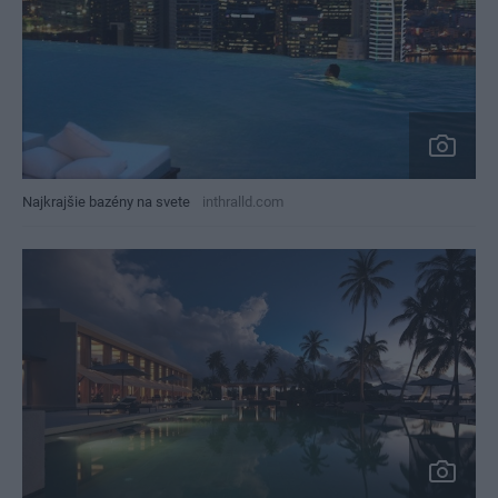
Najkrajšie bazény na svete
inthralld.com