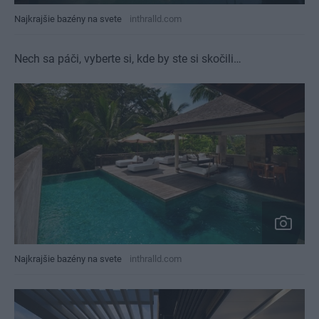
Najkrajšie bazény na svete
inthralld.com
Nech sa páči, vyberte si, kde by ste si skočili…
Najkrajšie bazény na svete
inthralld.com