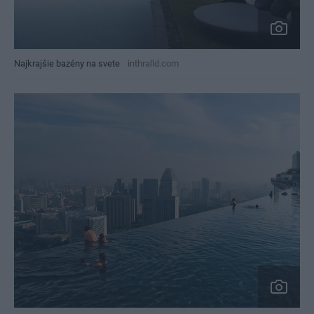
Najkrajšie bazény na svete
inthralld.com