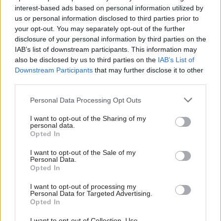
interest-based ads based on personal information utilized by
us or personal information disclosed to third parties prior to
your opt-out. You may separately opt-out of the further
disclosure of your personal information by third parties on the
Najkrajšie bazény na svete
inthralld.com
IAB’s list of downstream participants. This information may
also be disclosed by us to third parties on the
IAB’s List of
Downstream Participants
that may further disclose it to other
third parties.
Please note that this website/app uses one or more Google
Personal Data Processing Opt Outs
services and may gather and store information including but
not limited to your visit or usage behaviour. You may click to
I want to opt-out of the Sharing of my
personal data.
grant or deny consent to Google and its third-party tags to
Opted In
use your data for below specified purposes in below Google
consent section.
I want to opt-out of the Sale of my
Personal Data.
Opted In
I want to opt-out of processing my
Personal Data for Targeted Advertising.
Opted In
Najkrajšie bazény na svete
inthralld.com
I want to opt-out of Collection, Use,