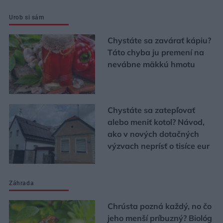
Urob si sám
Chystáte sa zavárať kápiu?
Táto chyba ju premení na
nevábne mäkkú hmotu
Chystáte sa zatepľovať
alebo meniť kotol? Návod,
ako v nových dotačných
výzvach neprísť o tisíce eur
Záhrada
Chrústa pozná každý, no čo
jeho menší príbuzný? Biológ