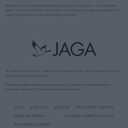
Bezplatný emailový newsletter posielame obvykle ku koncu týždňa – vo štvrtok alebo v
piatok. Vašu emailovú adresu nikomu inému neposkytneme a z odberu sa budete môcť
kedykoľvek jednoducho odhlásiť niekoľkými kliknutiami.
© JAGA GROUP a Zoznam. Všetky práva vyhradené. Obsah online magazínu Môjdom.sk
je chránený autorským zákonom.
Publikovanie alebo ďalšie šírenie správ zo zdrojov TASR je bez predchádzajúceho
písomného súhlasu TASR porušením autorského zákona.
O NÁS
KONTAKTY
INZERCIA
PREDPLATNÉ ČASOPISU
PRÁVO NA OPRAVU
OCHRANA OSOBNÝCH ÚDAJOV
NASTAVENIA COOKIES