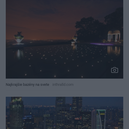
Najkrajšie bazény na svete
inthralld.com