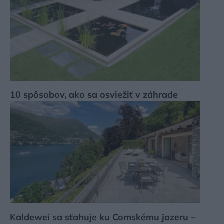
10 spôsobov, ako sa osviežiť v záhrade
Kaldewei sa sťahuje ku Comskému jazeru –