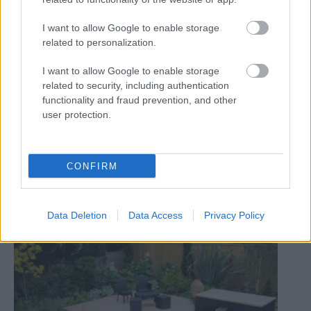
Kategória:
Relax
I want to allow Google to enable storage
related to personalization.
Tagy:
bazén
luxus
relax
I want to allow Google to enable storage
wellness
related to security, including authentication
functionality and fraud prevention, and other
user protection.
Zdieľať článok
CONFIRM
Pozrite si viac
Data Deletion
Data Access
Privacy Policy