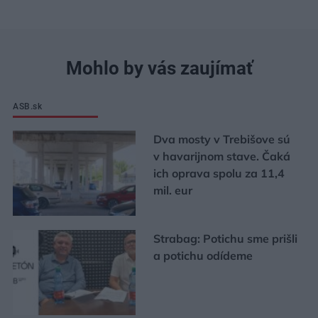
Mohlo by vás zaujímať
ASB.sk
Dva mosty v Trebišove sú
v havarijnom stave. Čaká
ich oprava spolu za 11,4
mil. eur
Strabag: Potichu sme prišli
a potichu odídeme