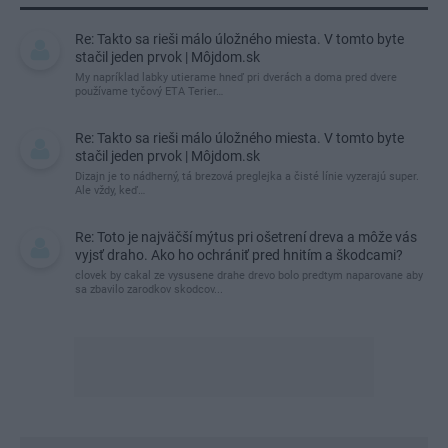
Re: Takto sa rieši málo úložného miesta. V tomto byte
stačil jeden prvok | Môjdom.sk
My napríklad labky utierame hneď pri dverách a doma pred dvere
používame tyčový ETA Terier…
Re: Takto sa rieši málo úložného miesta. V tomto byte
stačil jeden prvok | Môjdom.sk
Dizajn je to nádherný, tá brezová preglejka a čisté línie vyzerajú super.
Ale vždy, keď…
Re: Toto je najväčší mýtus pri ošetrení dreva a môže vás
vyjsť draho. Ako ho ochrániť pred hnitím a škodcami?
clovek by cakal ze vysusene drahe drevo bolo predtym naparovane aby
sa zbavilo zarodkov skodcov...