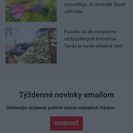
vysvetľuje, či chrústik škodí
záhrade
Pustite sa do množenia
vždyzelených listnáčov.
Teraz je na to vhodný čas!
Týždenné novinky emailom
Odoberajte týždenný prehľad našich najlepších článkov
ODOBERAŤ