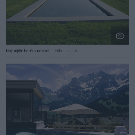
Najkrajšie bazény na svete
inthralld.com