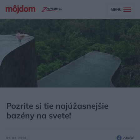
MENU
MÔJDOM
BÝVANIE
RELAX
Pozrite si tie najúžasnejšie
bazény na svete!
09. 06. 2013
Zdieľať