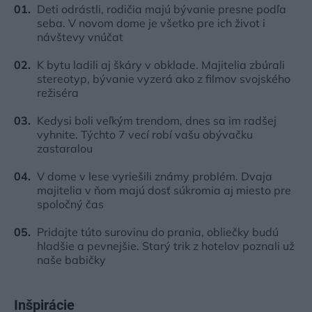
Deti odrástli, rodičia majú bývanie presne podľa
seba. V novom dome je všetko pre ich život i
návštevy vnúčat
K bytu ladili aj škáry v obklade. Majitelia zbúrali
stereotyp, bývanie vyzerá ako z filmov svojského
režiséra
Kedysi boli veľkým trendom, dnes sa im radšej
vyhnite. Týchto 7 vecí robí vašu obývačku
zastaralou
V dome v lese vyriešili známy problém. Dvaja
majitelia v ňom majú dosť súkromia aj miesto pre
spoločný čas
Pridajte túto surovinu do prania, obliečky budú
hladšie a pevnejšie. Starý trik z hotelov poznali už
naše babičky
Inšpirácie