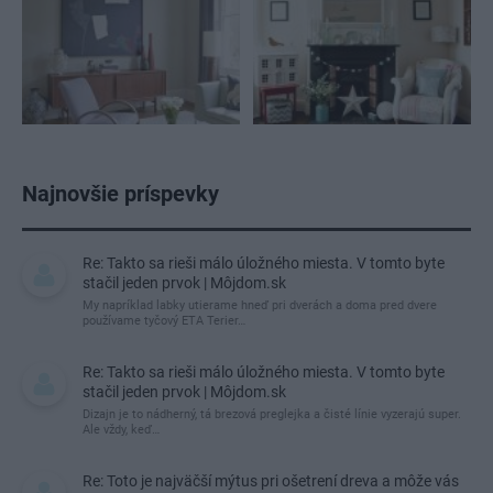
Najnovšie príspevky
Re: Takto sa rieši málo úložného miesta. V tomto byte
stačil jeden prvok | Môjdom.sk
My napríklad labky utierame hneď pri dverách a doma pred dvere
používame tyčový ETA Terier…
Re: Takto sa rieši málo úložného miesta. V tomto byte
stačil jeden prvok | Môjdom.sk
Dizajn je to nádherný, tá brezová preglejka a čisté línie vyzerajú super.
Ale vždy, keď…
Re: Toto je najväčší mýtus pri ošetrení dreva a môže vás