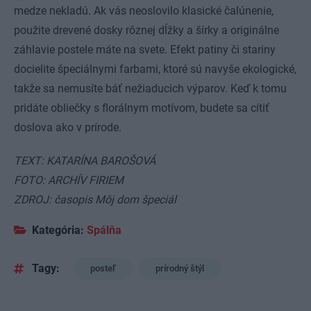
medze nekladú. Ak vás neoslovilo klasické čalúnenie,
použite drevené dosky rôznej dĺžky a šírky a originálne
záhlavie postele máte na svete. Efekt patiny či stariny
docielite špeciálnymi farbami, ktoré sú navyše ekologické,
takže sa nemusíte báť nežiaducich výparov. Keď k tomu
pridáte obliečky s florálnym motívom, budete sa cítiť
doslova ako v prírode.
TEXT: KATARÍNA BAROŠOVÁ
FOTO: ARCHÍV FIRIEM
ZDROJ: časopis Môj dom špeciál
Kategória:
Spálňa
Tagy:
posteľ
prírodný štýl