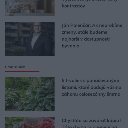
kontrastov
Ján Palenčár: Ak neurobíme
zmeny, stále budeme
najhorší v dostupnosti
bývania
Urob si sám
5 trvaliek s panašovanými
listami, ktoré dodajú vášmu
záhonu celosezónny šmrnc
Chystáte sa zavárať kápiu?
Táto chyba ju premení na