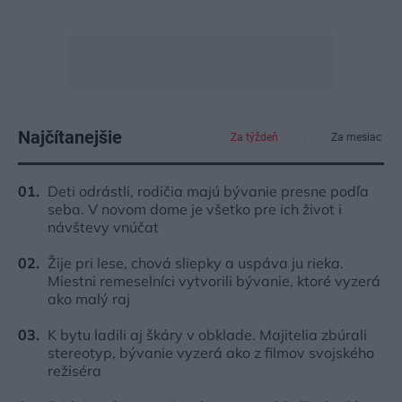
Najčítanejšie
Za týždeň
Za mesiac
Deti odrástli, rodičia majú bývanie presne podľa
seba. V novom dome je všetko pre ich život i
návštevy vnúčat
Žije pri lese, chová sliepky a uspáva ju rieka.
Miestni remeselníci vytvorili bývanie, ktoré vyzerá
ako malý raj
K bytu ladili aj škáry v obklade. Majitelia zbúrali
stereotyp, bývanie vyzerá ako z filmov svojského
režiséra