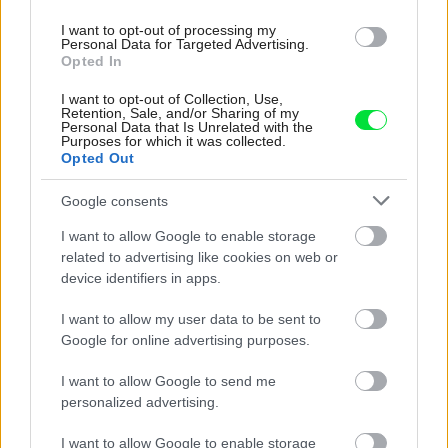
podľa seba. Majú perfektné bývanie pre
I want to opt-out of processing my
svoj život i pre vnúčatá
Personal Data for Targeted Advertising.
Opted In
I want to opt-out of Collection, Use,
Retention, Sale, and/or Sharing of my
Personal Data that Is Unrelated with the
Purposes for which it was collected.
Opted Out
Google consents
I want to allow Google to enable storage
related to advertising like cookies on web or
device identifiers in apps.
I want to allow my user data to be sent to
Google for online advertising purposes.
I want to allow Google to send me
Pridajte túto surovinu do prania, obliečky
personalized advertising.
budú hladšie a pevnejšie. Starý trik z
I want to allow Google to enable storage