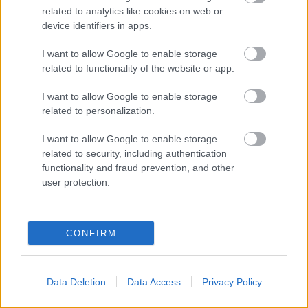
hotelov poznali už naše babičky
related to analytics like cookies on web or
device identifiers in apps.
I want to allow Google to enable storage
related to functionality of the website or app.
I want to allow Google to enable storage
related to personalization.
I want to allow Google to enable storage
related to security, including authentication
functionality and fraud prevention, and other
user protection.
4 domáce triky, ako otvoriť fľašu vína aj
CONFIRM
bez vývrtky. Stačí pár vecí, ktoré už máte
doma (video)
Data Deletion
Data Access
Privacy Policy