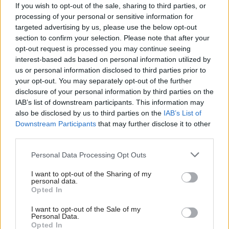
If you wish to opt-out of the sale, sharing to third parties, or
processing of your personal or sensitive information for
Kedysi boli veľkým trendom, dnes sa im
targeted advertising by us, please use the below opt-out
radšej vyhnite. Týchto 7 vecí robí vašu
section to confirm your selection. Please note that after your
obývačku zastaralou
opt-out request is processed you may continue seeing
interest-based ads based on personal information utilized by
us or personal information disclosed to third parties prior to
your opt-out. You may separately opt-out of the further
disclosure of your personal information by third parties on the
IAB’s list of downstream participants. This information may
also be disclosed by us to third parties on the
IAB’s List of
Downstream Participants
that may further disclose it to other
third parties.
Please note that this website/app uses one or more Google
Personal Data Processing Opt Outs
services and may gather and store information including but
not limited to your visit or usage behaviour. You may click to
I want to opt-out of the Sharing of my
personal data.
grant or deny consent to Google and its third-party tags to
Opted In
use your data for below specified purposes in below Google
consent section.
I want to opt-out of the Sale of my
Personal Data.
Deti už odrástli, tak si rodičia vytvorili dom
Opted In