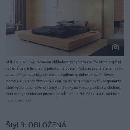
Štýl 3 OBLOŽENÁ Pomocou obkladového systému si dokážete v spálni
vyčleniť ozaj mimoriadny priestor na posteľ. Pódium, zadná stena i strop
z rovnakého materiálu pôsobia netradične a útulne zároveň. Otvory
v profile sú štandardizované a dajú sa do nich pripevňovať komponenty,
ktoré vytvoria policové systémy či držiaky na vešiaky alebo na okuliare.
Bonusom je odkladací priestor pozdĺž celej dĺžky lôžka. J.A.P. Architekt
J.A.P. Architekt
Štýl 3: OBLOŽENÁ