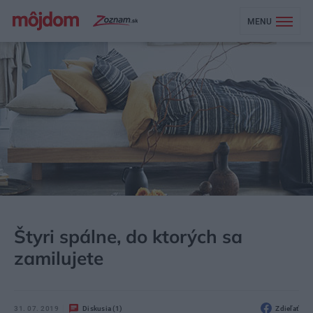
MENU
MÔJDOM
BÝVANIE
SPÁLŇA
Štyri spálne, do ktorých sa
zamilujete
31. 07. 2019
Diskusia (1)
Zdieľať