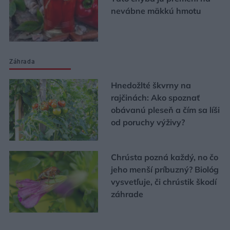
nevábne mäkkú hmotu
Záhrada
Hnedožlté škvrny na
rajčinách: Ako spoznať
obávanú pleseň a čím sa líši
od poruchy výživy?
Chrústa pozná každý, no čo
jeho menší príbuzný? Biológ
vysvetľuje, či chrústik škodí
záhrade