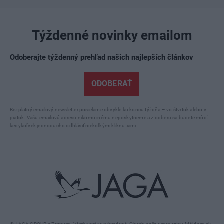
Týždenné novinky emailom
Odoberajte týždenný prehľad našich najlepších článkov
ODOBERAŤ
Bezplatný emailový newsletter posielame obvykle ku koncu týždňa – vo štvrtok alebo v
piatok. Vašu emailovú adresu nikomu inému neposkytneme a z odberu sa budete môcť
kedykoľvek jednoducho odhlásiť niekoľkými kliknutiami.