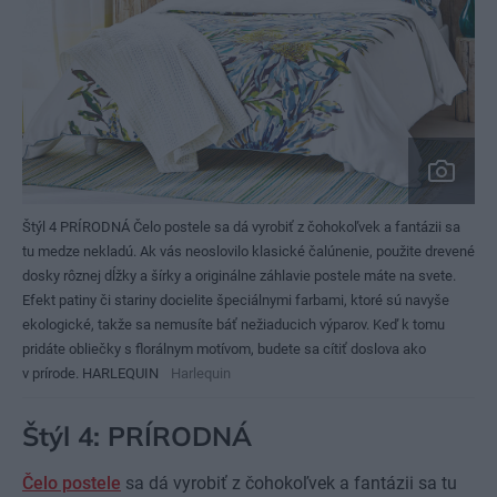
Štýl 4 PRÍRODNÁ Čelo postele sa dá vyrobiť z čohokoľvek a fantázii sa
tu medze nekladú. Ak vás neoslovilo klasické čalúnenie, použite drevené
dosky rôznej dĺžky a šírky a originálne záhlavie postele máte na svete.
Efekt patiny či stariny docielite špeciálnymi farbami, ktoré sú navyše
ekologické, takže sa nemusíte báť nežiaducich výparov. Keď k tomu
pridáte obliečky s florálnym motívom, budete sa cítiť doslova ako
v prírode. HARLEQUIN
Harlequin
Štýl 4: PRÍRODNÁ
Čelo postele
sa dá vyrobiť z čohokoľvek a fantázii sa tu