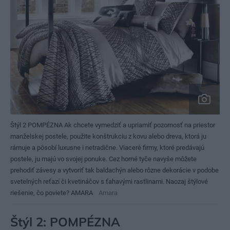
Štýl 2 POMPÉZNA Ak chcete vymedziť a upriamiť pozornosť na priestor
manželskej postele, použite konštrukciu z kovu alebo dreva, ktorá ju
rámuje a pôsobí luxusne i netradične. Viaceré firmy, ktoré predávajú
postele, ju majú vo svojej ponuke. Cez horné tyče navyše môžete
prehodiť závesy a vytvoriť tak baldachýn alebo rôzne dekorácie v podobe
svetelných reťazí či kvetináčov s ťahavými rastlinami. Naozaj štýlové
riešenie, čo poviete? AMARA
Amara
Štýl 2: POMPÉZNA