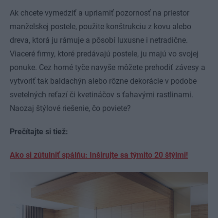
Ak chcete vymedziť a upriamiť pozornosť na priestor
manželskej postele, použite konštrukciu z kovu alebo
dreva, ktorá ju rámuje a pôsobí luxusne i netradične.
Viaceré firmy, ktoré predávajú postele, ju majú vo svojej
ponuke. Cez horné tyče navyše môžete prehodiť závesy a
vytvoriť tak baldachýn alebo rôzne dekorácie v podobe
svetelných reťazí či kvetináčov s ťahavými rastlinami.
Naozaj štýlové riešenie, čo poviete?
Prečítajte si tiež:
Ako si zútulniť spálňu: Inširujte sa týmito 20 štýlmi!