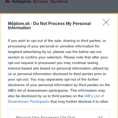
Kategória:
Bývanie
Návšteva
Tagy:
les
návšteva
rodinný dom
Môjdom.sk -
Do Not Process My Personal
Information
If you wish to opt-out of the sale, sharing to third parties, or
Zdieľať článok
processing of your personal or sensitive information for
targeted advertising by us, please use the below opt-out
section to confirm your selection. Please note that after your
opt-out request is processed you may continue seeing
Pozrite si viac
interest-based ads based on personal information utilized by
us or personal information disclosed to third parties prior to
your opt-out. You may separately opt-out of the further
disclosure of your personal information by third parties on the
IAB’s list of downstream participants. This information may
also be disclosed by us to third parties on the
IAB’s List of
Downstream Participants
that may further disclose it to other
third parties.
Please note that this website/app uses one or more Google
Personal Data Processing Opt Outs