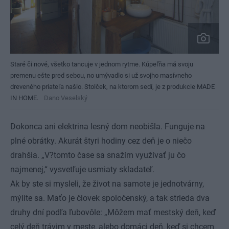
Staré či nové, všetko tancuje v jednom rytme. Kúpeľňa má svoju
premenu ešte pred sebou, no umývadlo si už svojho masívneho
dreveného priateľa našlo. Stolček, na ktorom sedí, je z produkcie MADE
IN HOME.
Dano Veselský
Dokonca ani elektrina lesný dom neobišla. Funguje na
plné obrátky. Akurát štyri hodiny cez deň je o niečo
drahšia. „V?tomto čase sa snažím využívať ju čo
najmenej,“ vysvetľuje usmiaty skladateľ.
Ak by ste si mysleli, že život na samote je jednotvárny,
mýlite sa. Maťo je človek spoločenský, a tak strieda dva
druhy dní podľa ľubovôle: „Môžem mať mestský deň, keď
celý deň trávim v meste, alebo domáci deň, keď si chcem