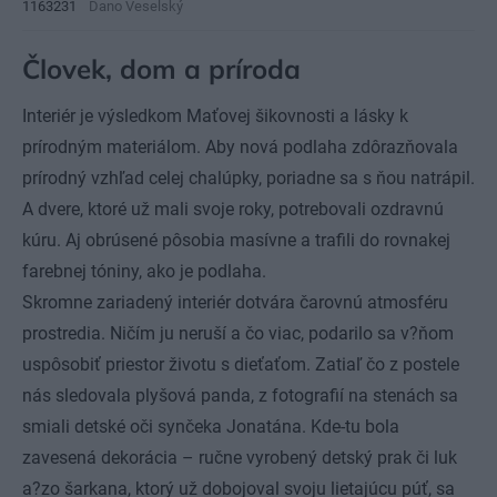
1163231
Dano Veselský
Človek, dom a príroda
Interiér je výsledkom Maťovej šikovnosti a lásky k
prírodným materiálom. Aby nová podlaha zdôrazňovala
prírodný vzhľad celej chalúpky, poriadne sa s ňou natrápil.
A dvere, ktoré už mali svoje roky, potrebovali ozdravnú
kúru. Aj obrúsené pôsobia masívne a trafili do rovnakej
farebnej tóniny, ako je podlaha.
Skromne zariadený interiér dotvára čarovnú atmosféru
prostredia. Ničím ju neruší a čo viac, podarilo sa v?ňom
uspôsobiť priestor životu s dieťaťom. Zatiaľ čo z postele
nás sledovala plyšová panda, z fotografií na stenách sa
smiali detské oči synčeka Jonatána. Kde-tu bola
zavesená dekorácia – ručne vyrobený detský prak či luk
a?zo šarkana, ktorý už dobojoval svoju lietajúcu púť, sa