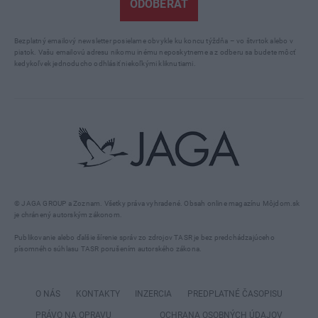
ODOBERAŤ
Bezplatný emailový newsletter posielame obvykle ku koncu týždňa – vo štvrtok alebo v
piatok. Vašu emailovú adresu nikomu inému neposkytneme a z odberu sa budete môcť
kedykoľvek jednoducho odhlásiť niekoľkými kliknutiami.
© JAGA GROUP a Zoznam. Všetky práva vyhradené. Obsah online magazínu Môjdom.sk
je chránený autorským zákonom.
Publikovanie alebo ďalšie šírenie správ zo zdrojov TASR je bez predchádzajúceho
písomného súhlasu TASR porušením autorského zákona.
O NÁS
KONTAKTY
INZERCIA
PREDPLATNÉ ČASOPISU
PRÁVO NA OPRAVU
OCHRANA OSOBNÝCH ÚDAJOV