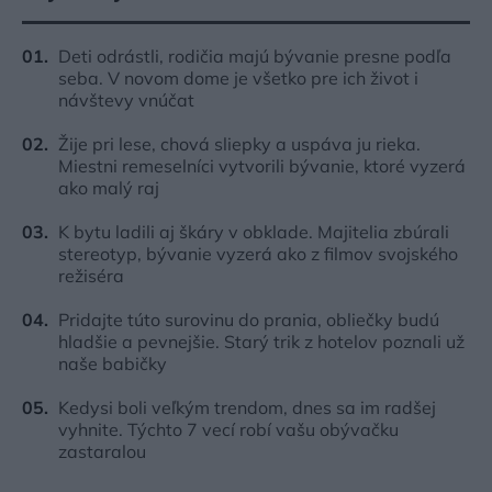
Deti odrástli, rodičia majú bývanie presne podľa
seba. V novom dome je všetko pre ich život i
návštevy vnúčat
Žije pri lese, chová sliepky a uspáva ju rieka.
Miestni remeselníci vytvorili bývanie, ktoré vyzerá
ako malý raj
K bytu ladili aj škáry v obklade. Majitelia zbúrali
stereotyp, bývanie vyzerá ako z filmov svojského
režiséra
Pridajte túto surovinu do prania, obliečky budú
hladšie a pevnejšie. Starý trik z hotelov poznali už
naše babičky
Kedysi boli veľkým trendom, dnes sa im radšej
vyhnite. Týchto 7 vecí robí vašu obývačku
zastaralou