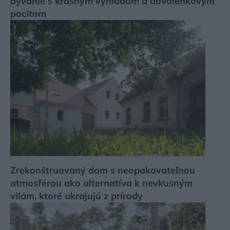
bývanie s krásnym výhľadom a dovolenkovým
pocitom
Zrekonštruovaný dom s neopakovateľnou
atmosférou ako alternatíva k nevkusným
vilám, ktoré ukrajujú z prírody