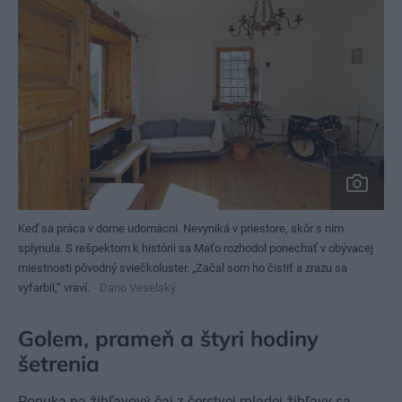
Keď sa práca v dome udomácni. Nevyniká v priestore, skôr s ním
splynula. S rešpektom k histórii sa Maťo rozhodol ponechať v obývacej
miestnosti pôvodný sviečkoluster. „Začal som ho čistiť a zrazu sa
vyfarbil,“ vraví.
Dano Veselský
Golem, prameň a štyri hodiny
šetrenia
Ponuka na žihľavový čaj z čerstvej mladej žihľavy sa