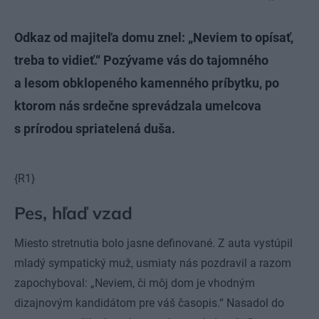
Odkaz od majiteľa domu znel: „Neviem to opísať,
treba to vidieť.“ Pozývame vás do tajomného
a lesom obklopeného kamenného príbytku, po
ktorom nás srdečne sprevádzala umelcova
s prírodou spriatelená duša.
{R1}
Pes, hľaď vzad
Miesto stretnutia bolo jasne definované. Z auta vystúpil
mladý sympatický muž, usmiaty nás pozdravil a razom
zapochyboval: „Neviem, či môj dom je vhodným
dizajnovým kandidátom pre váš časopis.“ Nasadol do