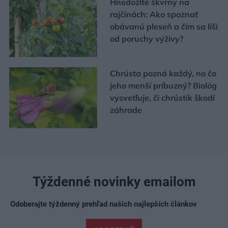
Hnedožlté škvrny na
rajčinách: Ako spoznať
obávanú pleseň a čím sa líši
od poruchy výživy?
Chrústa pozná každý, no čo
jeho menší príbuzný? Biológ
vysvetľuje, či chrústik škodí
záhrade
Týždenné novinky emailom
Odoberajte týždenný prehľad našich najlepších článkov