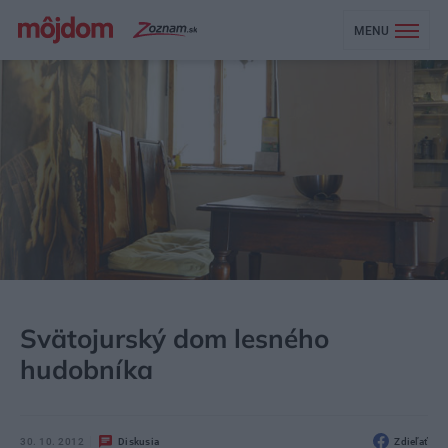
MENU
MÔJDOM
BÝVANIE
Svätojurský dom lesného
hudobníka
30. 10. 2012
Diskusia
Zdieľať