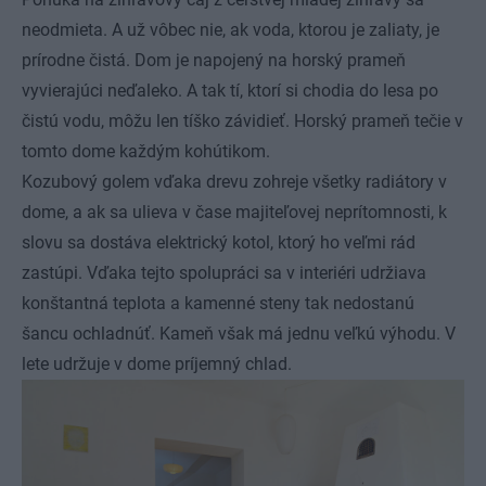
neodmieta. A už vôbec nie, ak voda, ktorou je zaliaty, je
prírodne čistá. Dom je napojený na horský prameň
vyvierajúci neďaleko. A tak tí, ktorí si chodia do lesa po
čistú vodu, môžu len tíško závidieť. Horský prameň tečie v
tomto dome každým kohútikom.
Kozubový golem vďaka drevu zohreje všetky radiátory v
dome, a ak sa ulieva v čase majiteľovej neprítomnosti, k
slovu sa dostáva elektrický kotol, ktorý ho veľmi rád
zastúpi. Vďaka tejto spolupráci sa v interiéri udržiava
konštantná teplota a kamenné steny tak nedostanú
šancu ochladnúť. Kameň však má jednu veľkú výhodu. V
lete udržuje v dome príjemný chlad.