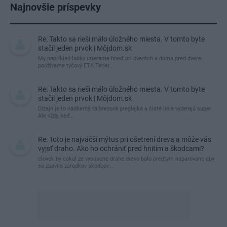
Najnovšie príspevky
Re: Takto sa rieši málo úložného miesta. V tomto byte
stačil jeden prvok | Môjdom.sk
My napríklad labky utierame hneď pri dverách a doma pred dvere
používame tyčový ETA Terier…
Re: Takto sa rieši málo úložného miesta. V tomto byte
stačil jeden prvok | Môjdom.sk
Dizajn je to nádherný, tá brezová preglejka a čisté línie vyzerajú super.
Ale vždy, keď…
Re: Toto je najväčší mýtus pri ošetrení dreva a môže vás
vyjsť draho. Ako ho ochrániť pred hnitím a škodcami?
clovek by cakal ze vysusene drahe drevo bolo predtym naparovane aby
sa zbavilo zarodkov skodcov...