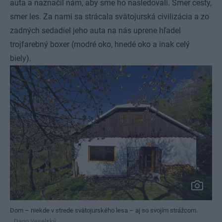
auta a naznačil nám, aby sme ho nasledovali. Smer cesty,
smer les. Za nami sa strácala svätojurská civilizácia a zo
zadných sedadiel jeho auta na nás uprene hľadel
trojfarebný boxer (modré oko, hnedé oko a inak celý
biely).
Dom – niekde v strede svätojurského lesa – aj so svojím strážcom.
Dano Veselský