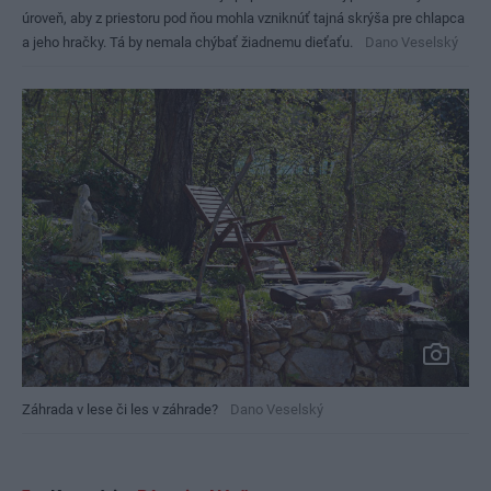
úroveň, aby z priestoru pod ňou mohla vzniknúť tajná skrýša pre chlapca
a jeho hračky. Tá by nemala chýbať žiadnemu dieťaťu.
Dano Veselský
Záhrada v lese či les v záhrade?
Dano Veselský