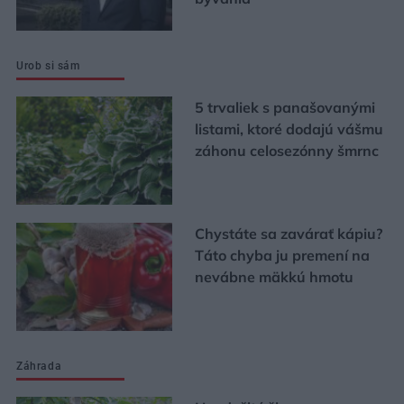
Urob si sám
5 trvaliek s panašovanými
listami, ktoré dodajú vášmu
záhonu celosezónny šmrnc
Chystáte sa zavárať kápiu?
Táto chyba ju premení na
nevábne mäkkú hmotu
Záhrada