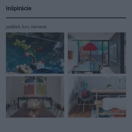
Inšpirácie
jedáleň
,
kov
,
červená