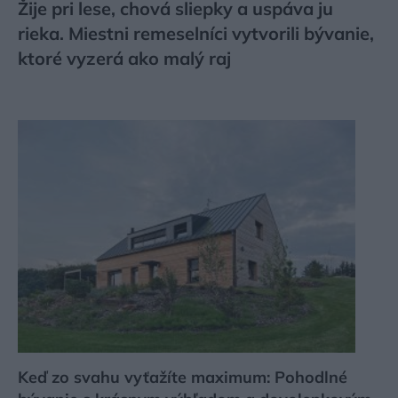
Žije pri lese, chová sliepky a uspáva ju
rieka. Miestni remeselníci vytvorili bývanie,
ktoré vyzerá ako malý raj
Keď zo svahu vyťažíte maximum: Pohodlné