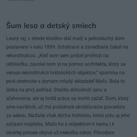
Šum lesa a detský smiech
Lesný raj, v strede ktorého stál malý a jednoduchý dom
postavený v roku 1899. Schátraný a zanedbaný čakal na
rekonštrukciu. „Keď som sem prišiel prvýkrát na
obhliadku, zavolal som si na pomoc architekta, ktorý sa
venuje rekonštrukcii historických objektov,“ spomína na
prvé stretnutie s domom mladý skladateľ Maťo. Bola to
láska na prvý pohľad. Stačilo dohodnúť cenu a
sťahovanie, ale aj tvrdá práca sa mohli začať. Dom, ktorý
sme navštívili, už má podaktoré skrášľovacie procedúry
za sebou. Naďalej však dýcha históriou, ktorú píšu aj jeho
súčasní majitelia. Maťo ho s rešpektom k nemu i k
okolitej prírode obýva už niekoľko rokov. Pôvodom