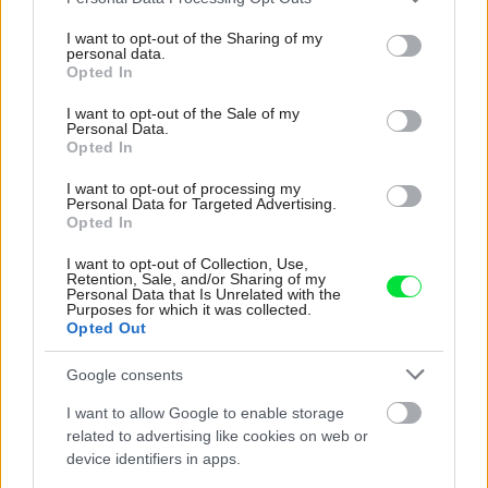
services and may gather and store information including but
not limited to your visit or usage behaviour. You may click to
I want to opt-out of the Sharing of my
personal data.
grant or deny consent to Google and its third-party tags to
Opted In
use your data for below specified purposes in below Google
consent section.
I want to opt-out of the Sale of my
Personal Data.
Opted In
Celý život na 21 metroch. Táto maringotka
I want to opt-out of processing my
ponúka únik do ticha prírody a život, v
Personal Data for Targeted Advertising.
Opted In
ktorom toho netreba veľa
I want to opt-out of Collection, Use,
Retention, Sale, and/or Sharing of my
Personal Data that Is Unrelated with the
Purposes for which it was collected.
Opted Out
Google consents
I want to allow Google to enable storage
related to advertising like cookies on web or
device identifiers in apps.