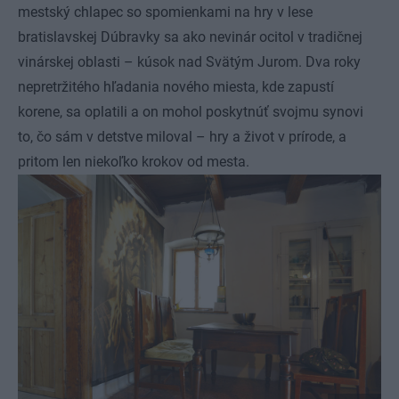
mestský chlapec so spomienkami na hry v lese
bratislavskej Dúbravky sa ako nevinár ocitol v tradičnej
vinárskej oblasti – kúsok nad Svätým Jurom. Dva roky
nepretržitého hľadania nového miesta, kde zapustí
korene, sa oplatili a on mohol poskytnúť svojmu synovi
to, čo sám v detstve miloval – hry a život v prírode, a
pritom len niekoľko krokov od mesta.