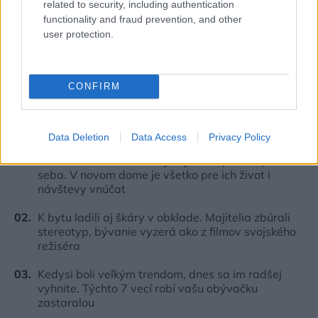
related to security, including authentication
functionality and fraud prevention, and other
user protection.
CONFIRM
Najčítanejšie
Za týždeň
Za mesiac
Data Deletion
Data Access
Privacy Policy
Deti odrástli, rodičia majú bývanie presne podľa
seba. V novom dome je všetko pre ich život i
návštevy vnúčat
K bytu ladili aj škáry v obklade. Majitelia zbúrali
stereotyp, bývanie vyzerá ako z filmov svojského
režiséra
Kedysi boli veľkým trendom, dnes sa im radšej
vyhnite. Týchto 7 vecí robí vašu obývačku
zastaralou