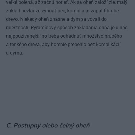
veľké polená, až začnú horieť. Ak sa oheň založí zle, malý
základ nevládze vyhriať pec, komín a aj zapáliť hrubé
drevo. Niekedy oheň zhasne a dym sa vovalí do
miestnosti. Pyramídový spôsob zakladania ohňa je u nás
najpoužívanejší, no treba odhadnúť množstvo hrubého
a tenkého dreva, aby horenie prebehlo bez komplikácií
a dymu.
C. Postupný alebo čelný oheň