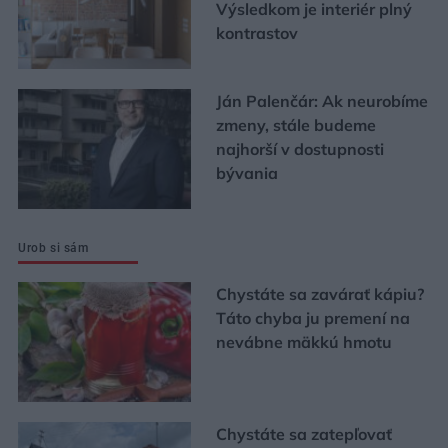
Výsledkom je interiér plný
kontrastov
Ján Palenčár: Ak neurobíme
zmeny, stále budeme
najhorší v dostupnosti
bývania
Urob si sám
Chystáte sa zavárať kápiu?
Táto chyba ju premení na
nevábne mäkkú hmotu
Chystáte sa zatepľovať