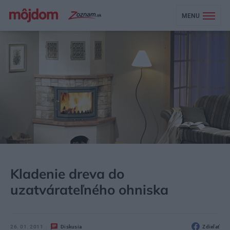
MENU
MÔJDOM
EKOBÝVANIE
EKOLIFE
Kladenie dreva do
uzatvárateľného ohniska
26. 01. 2011
Diskusia
Zdieľať