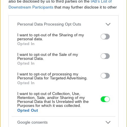
also be disclosed by us to third parties on the
IAB’s List of
Downstream Participants
that may further disclose it to other
third parties.
Please note that this website/app uses one or more Google
Personal Data Processing Opt Outs
services and may gather and store information including but
not limited to your visit or usage behaviour. You may click to
I want to opt-out of the Sharing of my
personal data.
grant or deny consent to Google and its third-party tags to
Opted In
use your data for below specified purposes in below Google
consent section.
I want to opt-out of the Sale of my
Personal Data.
Opted In
I want to opt-out of processing my
Ako na položenie korkovej podlahy
Personal Data for Targeted Advertising.
Opted In
I want to opt-out of Collection, Use,
Diskusia
Retention, Sale, and/or Sharing of my
Personal Data that Is Unrelated with the
Purposes for which it was collected.
Opted Out
Google consents