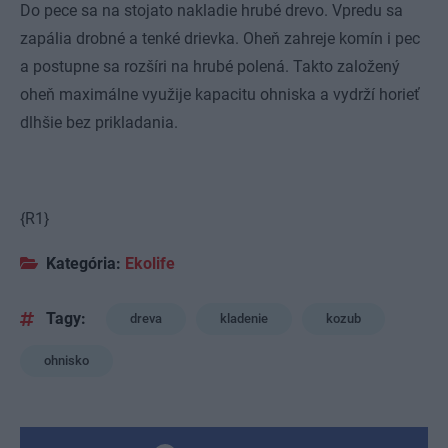
Do pece sa na stojato nakladie hrubé drevo. Vpredu sa
zapália drobné a tenké drievka. Oheň zahreje komín i pec
a postupne sa rozšíri na hrubé polená. Takto založený
oheň maximálne využije kapacitu ohniska a vydrží horieť
dlhšie bez prikladania.
{R1}
Kategória:
Ekolife
Tagy:
dreva
kladenie
kozub
ohnisko