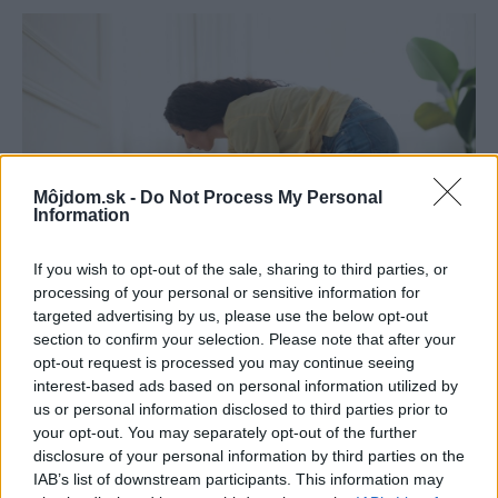
Môjdom.sk -
Do Not Process My Personal
Information
If you wish to opt-out of the sale, sharing to third parties, or
processing of your personal or sensitive information for
targeted advertising by us, please use the below opt-out
section to confirm your selection. Please note that after your
Pridajte túto surovinu do prania, obliečky
opt-out request is processed you may continue seeing
budú hladšie a pevnejšie. Starý trik z
interest-based ads based on personal information utilized by
hotelov poznali už naše babičky
us or personal information disclosed to third parties prior to
your opt-out. You may separately opt-out of the further
disclosure of your personal information by third parties on the
IAB’s list of downstream participants. This information may