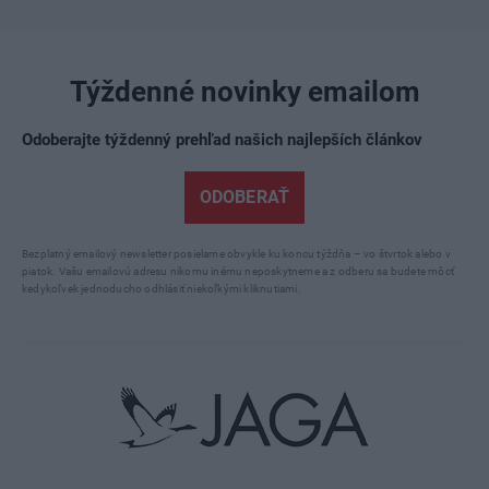
Týždenné novinky emailom
Odoberajte týždenný prehľad našich najlepších článkov
ODOBERAŤ
Bezplatný emailový newsletter posielame obvykle ku koncu týždňa – vo štvrtok alebo v
piatok. Vašu emailovú adresu nikomu inému neposkytneme a z odberu sa budete môcť
kedykoľvek jednoducho odhlásiť niekoľkými kliknutiami.