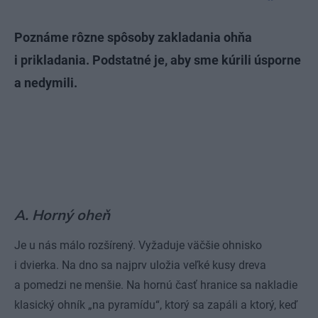
Poznáme rôzne spôsoby zakladania ohňa
i prikladania. Podstatné je, aby sme kúrili úsporne
a nedymili.
A. Horný oheň
Je u nás málo rozšírený. Vyžaduje väčšie ohnisko
i dvierka. Na dno sa najprv uložia veľké kusy dreva
a pomedzi ne menšie. Na hornú časť hranice sa nakladie
klasický ohník „na pyramídu“, ktorý sa zapáli a ktorý, keď