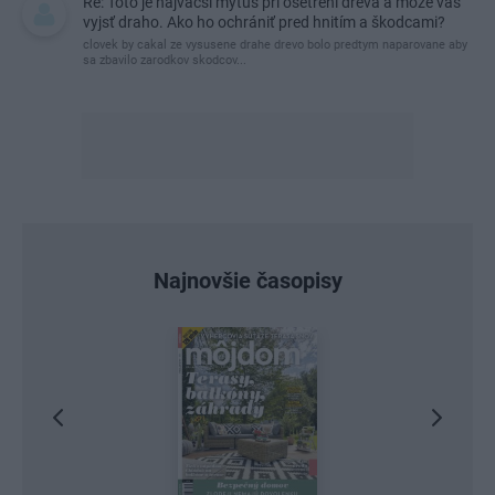
Re: Toto je najväčší mýtus pri ošetrení dreva a môže vás
vyjsť draho. Ako ho ochrániť pred hnitím a škodcami?
clovek by cakal ze vysusene drahe drevo bolo predtym naparovane aby
sa zbavilo zarodkov skodcov...
Najnovšie časopisy