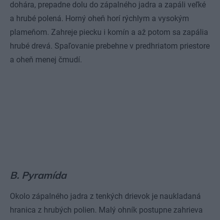
dohára, prepadne dolu do zápalného jadra a zapáli veľké
a hrubé polená. Horný oheň horí rýchlym a vysokým
plameňom. Zahreje piecku i komín a až potom sa zapália
hrubé drevá. Spaľovanie prebehne v predhriatom priestore
a oheň menej čmudí.
B. Pyramída
Okolo zápalného jadra z tenkých drievok je naukladaná
hranica z hrubých polien. Malý ohník postupne zahrieva