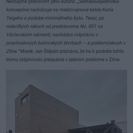
Nechajme prehovoriť jeho autora:
„Šesťdesiatjednotka
koncepčne nadväzuje na medzivojnové teórie Karla
Teigeho o podobe minimálneho bytu. Teraz, po
niekoľkých rokoch od predstavenia No. 001 na
Václavskom námestí, nachádza inšpiráciu v
poschodových baťovských štvrtiach – a poldomčekoch v
Zlíne.“
Marek Jan Štěpán priznáva, že ho k podobe tohto
domu inšpirovalo prespanie v jednom poldome v Zlíne.