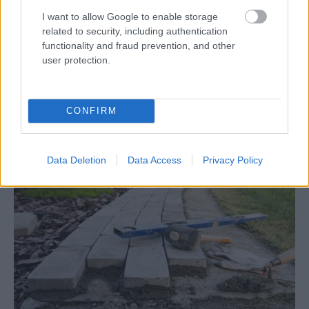
I want to allow Google to enable storage
related to security, including authentication
functionality and fraud prevention, and other
user protection.
Kedysi boli veľkým trendom, dnes sa im
radšej vyhnite. Týchto 7 vecí robí vašu
obývačku zastaralou
CONFIRM
Data Deletion
Data Access
Privacy Policy