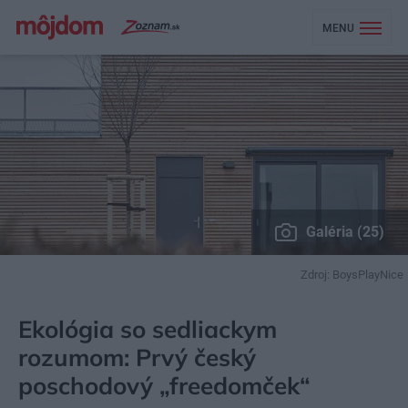
MENU
Galéria (25)
Zdroj: BoysPlayNice
MÔJDOM
EKOBÝVANIE
STAVBA
Ekológia so sedliackym
rozumom: Prvý český
poschodový „freedomček“