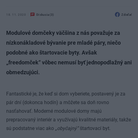
18. 11. 2020
Diskusia (3)
Zdieľať
Modulové domčeky väčšina z nás považuje za
nízkonákladové bývanie pre mladé páry, niečo
podobné ako štartovacie byty. Avšak
„freedomček“ vôbec nemusí byť jednopodlažný ani
obmedzujúci.
Fantastické je, že keď si dom vyberiete, postavený je za
pár dní (dokonca hodín) a môžete sa doň rovno
nasťahovať. Moderné modulové domy majú
prepracovaný interiér a využívajú kvalitné materiály, takže
sú podstatne viac ako
„obyčajný“
štartovací byt.