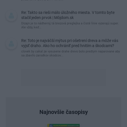
Re: Takto sa rieši málo úložného miesta. V tomto byte
stačil jeden prvok | Môjdom.sk
Dizajn je to nádherný, tá brezová preglejka a čisté línie vyzerajú super.
Ale vždy, keď…
Re: Toto je najväčší mýtus pri ošetrení dreva a môže vás
vyjsť draho. Ako ho ochrániť pred hnitím a škodcami?
clovek by cakal ze vysusene drahe drevo bolo predtym naparovane aby
sa zbavilo zarodkov skodcov...
Najnovšie časopisy