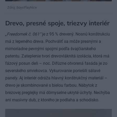
Zdroj: BoysPlayNice
Drevo, presné spoje, triezvy interiér
„Freedomek č. 061“
je z 95 % drevený. Nosnú konštrukciu
má z lepeného dreva. Pochváliť sa môže presnými a
mimoriadne pevnými spojmi podľa švajčiarskeho
patentu. Zateplenie tvorí drevovláknitá izolácia, ktorá má
fázový posun deň – noc. Difúzne otvorená fasáda je zo
severského smrekovca. Vykurovanie poriešili sálavé
panely. Aj interiér odráža hlavný konštrukčný materiál –
drevo je skombinované s bielou farbou. Nábytok z
brezovej preglejky má dômyselne ukryté úchyty. Nechýba
ani masívny dub, z ktorého je podlaha a schodisko.