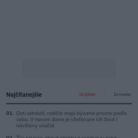
Najčítanejšie
Za týždeň
Za mesiac
Deti odrástli, rodičia majú bývanie presne podľa
seba. V novom dome je všetko pre ich život i
návštevy vnúčat
Žije pri lese, chová sliepky a uspáva ju rieka.