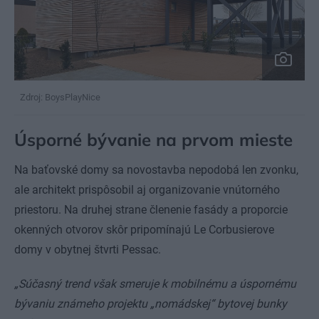
Zdroj: BoysPlayNice
Úsporné bývanie na prvom mieste
Na baťovské domy sa novostavba nepodobá len zvonku,
ale architekt prispôsobil aj organizovanie vnútorného
priestoru. Na druhej strane členenie fasády a proporcie
okenných otvorov skôr pripomínajú Le Corbusierove
domy v obytnej štvrti Pessac.
„Súčasný trend však smeruje k mobilnému a úspornému
bývaniu známeho projektu „nomádskej“ bytovej bunky