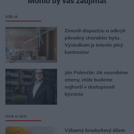
Mohlo by vás zaujímať
ASB.sk
Zmenili dispozíciu a odkryli
pôvodný charakter bytu.
Výsledkom je interiér plný
kontrastov
Ján Palenčár: Ak neurobíme
zmeny, stále budeme
najhorší v dostupnosti
bývania
Urob si sám
Výborný broskyňový džem