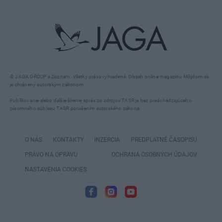
© JAGA GROUP a Zoznam. Všetky práva vyhradené. Obsah online magazínu Môjdom.sk
je chránený autorským zákonom.
Publikovanie alebo ďalšie šírenie správ zo zdrojov TASR je bez predchádzajúceho
písomného súhlasu TASR porušením autorského zákona.
O NÁS
KONTAKTY
INZERCIA
PREDPLATNÉ ČASOPISU
PRÁVO NA OPRAVU
OCHRANA OSOBNÝCH ÚDAJOV
NASTAVENIA COOKIES