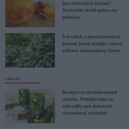
bez otravných šupiek?
Tento trik skráti prácu na
polovicu
5 trvaliek s panašovanými
listami, ktoré dodajú vášmu
záhonu celosezónny šmrnc
Záhrada
Recept na rýchlokvasené
uhorky: Pridajte toto zo
záhradky pre dokonale
chrumkavý výsledok