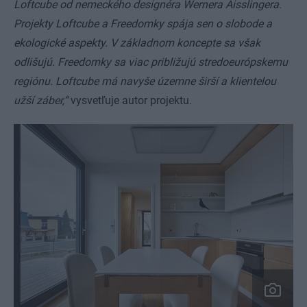
Loftcube od nemeckého designéra Wernera Aisslingera.
Projekty Loftcube a Freedomky spája sen o slobode a
ekologické aspekty. V základnom koncepte sa však
odlišujú. Freedomky sa viac približujú stredoeurópskemu
regiónu. Loftcube má navyše územne širší a klientelou
užší záber,“
vysvetľuje autor projektu.