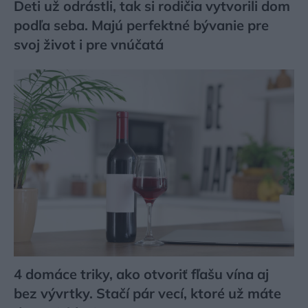
Deti už odrástli, tak si rodičia vytvorili dom
podľa seba. Majú perfektné bývanie pre
svoj život i pre vnúčatá
4 domáce triky, ako otvoriť fľašu vína aj
bez vývrtky. Stačí pár vecí, ktoré už máte