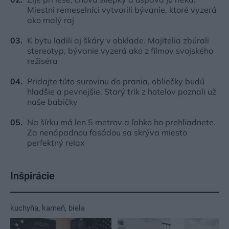
Miestni remeselníci vytvorili bývanie, ktoré vyzerá
ako malý raj
K bytu ladili aj škáry v obklade. Majitelia zbúrali
stereotyp, bývanie vyzerá ako z filmov svojského
režiséra
Pridajte túto surovinu do prania, obliečky budú
hladšie a pevnejšie. Starý trik z hotelov poznali už
naše babičky
Na šírku má len 5 metrov a ľahko ho prehliadnete.
Za nenápadnou fasádou sa skrýva miesto
perfektný relax
Inšpirácie
kuchyňa
,
kameň
,
biela