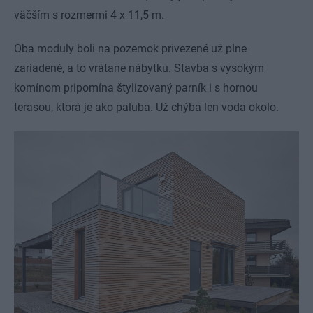
väčším s rozmermi 4 x 11,5 m.
Oba moduly boli na pozemok privezené už plne
zariadené, a to vrátane nábytku. Stavba s vysokým
komínom pripomína štylizovaný parník i s hornou
terasou, ktorá je ako paluba. Už chýba len voda okolo.