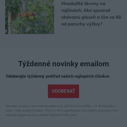
Hnedožlté škvrny na
rajčinách: Ako spoznať
obávanú pleseň a čím sa líši
od poruchy výživy?
Týždenné novinky emailom
Odoberajte týždenný prehľad našich najlepších článkov
ODOBERAŤ
Bezplatný emailový newsletter posielame obvykle ku koncu týždňa – vo štvrtok alebo v
piatok. Vašu emailovú adresu nikomu inému neposkytneme a z odberu sa budete môcť
kedykoľvek jednoducho odhlásiť niekoľkými kliknutiami.