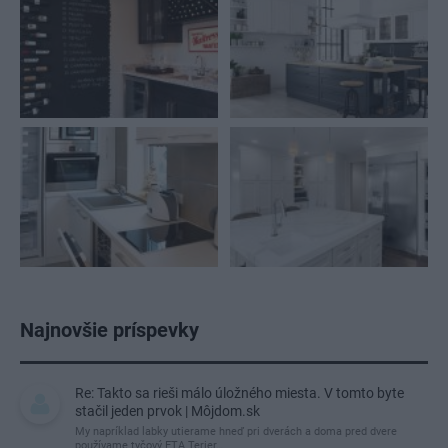
Najnovšie príspevky
Re: Takto sa rieši málo úložného miesta. V tomto byte
stačil jeden prvok | Môjdom.sk
My napríklad labky utierame hneď pri dverách a doma pred dvere
používame tyčový ETA Terier…