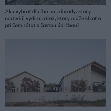
Ako vybrať dlažbu na záhrady: ktorý
materiál vydrží záťaž, ktorý môže kĺzať a
pri čom rátať s častou údržbou?