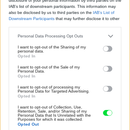
disclosure of your personal information by third parties on the
IAB’s list of downstream participants. This information may
also be disclosed by us to third parties on the
IAB’s List of
Downstream Participants
that may further disclose it to other
third parties.
Please note that this website/app uses one or more Google
Personal Data Processing Opt Outs
services and may gather and store information including but
not limited to your visit or usage behaviour. You may click to
I want to opt-out of the Sharing of my
26
personal data.
grant or deny consent to Google and its third-party tags to
Opted In
use your data for below specified purposes in below Google
consent section.
I want to opt-out of the Sale of my
Personal Data.
Sabína Zavarská
Opted In
Zdroj: linka.news
I want to opt-out of processing my
Foto:
BoysPlayNice
Personal Data for Targeted Advertising.
Opted In
Kategória:
Stavba
I want to opt-out of Collection, Use,
Retention, Sale, and/or Sharing of my
Personal Data that Is Unrelated with the
Tagy:
freedomky
modulové domy
Purposes for which it was collected.
Opted Out